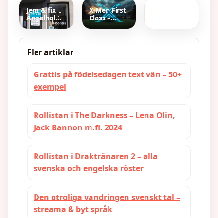
rollbesättning
Råd
och priser
samtidigt –
och fakta
Jem & fix
X-Men First
snabbt
Ängelholm
Class –
recept
–
Handling,
öppettider,
cast och
adress och
streaming i
telefon
Sverige
Fler artiklar
Grattis på födelsedagen text vän – 50+
exempel
Rollistan i The Darkness – Lena Olin,
Jack Bannon m.fl. 2024
Rollistan i Draktränaren 2 – alla
svenska och engelska röster
Den otroliga vandringen svenskt tal –
streama & byt språk