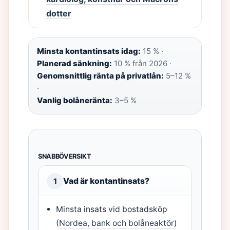
dotter
Minsta kontantinsats idag:
15 % ·
Planerad sänkning:
10 % från 2026 ·
Genomsnittlig ränta på privatlån:
5–12 %
·
Vanlig bolåneränta:
3–5 %
SNABBÖVERSIKT
Vad är kontantinsats?
1
Minsta insats vid bostadsköp
(
Nordea, bank och bolåneaktör
)