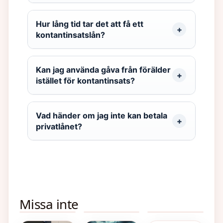
Hur lång tid tar det att få ett
kontantinsatslån?
Kan jag använda gåva från förälder
istället för kontantinsats?
Vad händer om jag inte kan betala
privatlånet?
Rollistan i
Vilken sida
Buss från
Missa inte
Gudfadern
ska man
Arlanda till
Bakad
Del II –
sova på –
Västerås:
potatis i
Komplett
Hälsoexperters
Tidtabell
micro flera