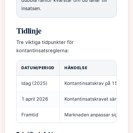
dubbla räntor kvarstår om du lånar till
insatsen.
Tidlinje
Tre viktiga tidpunkter för
kontantinsatsreglerna:
DATUM/PERIOD
HÄNDELSE
Idag (2025)
Kontantinsatskrav på 15 % vid bo
1 april 2026
Kontantinsatskravet sänks till 
Framtid
Marknaden anpassar sig: banker