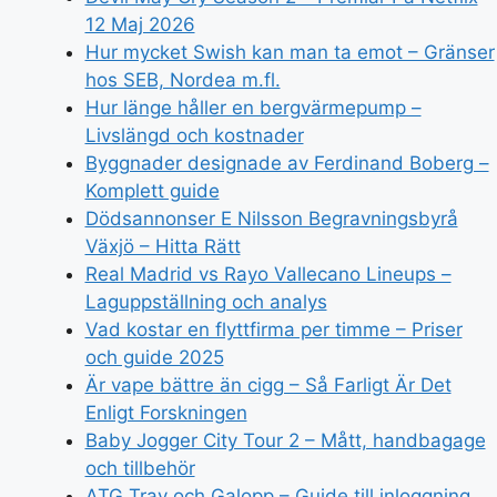
12 Maj 2026
Hur mycket Swish kan man ta emot – Gränser
hos SEB, Nordea m.fl.
Hur länge håller en bergvärmepump –
Livslängd och kostnader
Byggnader designade av Ferdinand Boberg –
Komplett guide
Dödsannonser E Nilsson Begravningsbyrå
Växjö – Hitta Rätt
Real Madrid vs Rayo Vallecano Lineups –
Laguppställning och analys
Vad kostar en flyttfirma per timme – Priser
och guide 2025
Är vape bättre än cigg – Så Farligt Är Det
Enligt Forskningen
Baby Jogger City Tour 2 – Mått, handbagage
och tillbehör
ATG Trav och Galopp – Guide till inloggning,