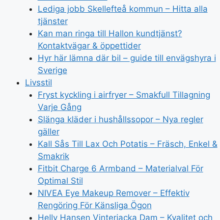
Lediga jobb Skellefteå kommun – Hitta alla
tjänster
Kan man ringa till Hallon kundtjänst?
Kontaktvägar & öppettider
Hyr här lämna där bil – guide till envägshyra i
Sverige
Livsstil
Fryst kyckling i airfryer – Smakfull Tillagning
Varje Gång
Slänga kläder i hushållssopor – Nya regler
gäller
Kall Sås Till Lax Och Potatis – Fräsch, Enkel &
Smakrik
Fitbit Charge 6 Armband – Materialval För
Optimal Stil
NIVEA Eye Makeup Remover – Effektiv
Rengöring För Känsliga Ögon
Helly Hansen Vinterjacka Dam – Kvalitet och