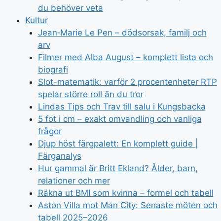
du behöver veta
Kultur
Jean‑Marie Le Pen – dödsorsak, familj och
arv
Filmer med Alba August – komplett lista och
biografi
Slot-matematik: varför 2 procentenheter RTP
spelar större roll än du tror
Lindas Tips och Trav till salu i Kungsbacka
5 fot i cm – exakt omvandling och vanliga
frågor
Djup höst färgpalett: En komplett guide |
Färganalys
Hur gammal är Britt Ekland? Ålder, barn,
relationer och mer
Räkna ut BMI som kvinna – formel och tabell
Aston Villa mot Man City: Senaste möten och
tabell 2025–2026