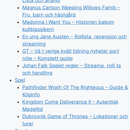
Lista och analys
Magnus Carlson Weeping Willows Familj –
Fru, barn och hästgård
Madonna I Want You – Historien bakom
kultklassikern
En ung Jane Austen – Rollista, recension och
streaming
GT – Vä t verige kväll tidning nyheter port
nöje – Komplett guide
Johan Falk Spelet regler – Streama, rolli ta
och handling
Spel
Pathfinder Wrath Of The Righteous – Guide &
Köpinfo
Kingdom Come Deliverance II – Autentisk
Medeltid
Dubrovnik Game of Thrones – Lokationer och
turer