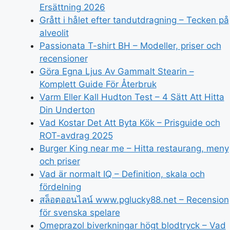
Ersättning 2026
Grått i hålet efter tandutdragning – Tecken på
alveolit
Passionata T-shirt BH – Modeller, priser och
recensioner
Göra Egna Ljus Av Gammalt Stearin –
Komplett Guide För Återbruk
Varm Eller Kall Hudton Test – 4 Sätt Att Hitta
Din Underton
Vad Kostar Det Att Byta Kök – Prisguide och
ROT-avdrag 2025
Burger King near me – Hitta restaurang, meny
och priser
Vad är normalt IQ – Definition, skala och
fördelning
สล็อตออนไลน์ www.pglucky88.net – Recension
för svenska spelare
Omeprazol biverkningar högt blodtryck – Vad