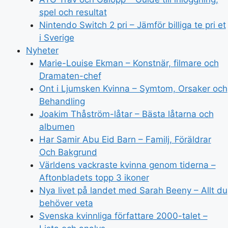
spel och resultat
Nintendo Switch 2 pri – Jämför billiga te pri et
i Sverige
Nyheter
Marie-Louise Ekman – Konstnär, filmare och
Dramaten-chef
Ont i Ljumsken Kvinna – Symtom, Orsaker och
Behandling
Joakim Thåström-låtar – Bästa låtarna och
albumen
Har Samir Abu Eid Barn – Familj, Föräldrar
Och Bakgrund
Världens vackraste kvinna genom tiderna –
Aftonbladets topp 3 ikoner
Nya livet på landet med Sarah Beeny – Allt du
behöver veta
Svenska kvinnliga författare 2000-talet –