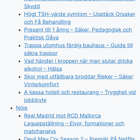
Skydd
Högt TSH-värde symtom – Upptäck Orsaker
och Få Behandling
Present till 1 åring – Säker, Pedagogisk och
Praktisk Gåva
Trappa utomhus färdig bauhaus – Guide till
säkra trappor
Vad händer i kroppen när man slutar dricka
alkohol – Hälsa
Skor med utfällbara broddar Rieker – Säker
Vinterkomfort
A kassa hotell och restaurang – Trygghet vid
jobbbyte
Nöje
Real Madrid mot RCD Mallorca
Laguppställning – Elvor, formationer och
matchanalys
Devil May Cry Season 2 – Premiär På Netflix