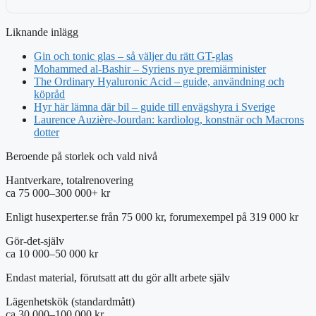
Liknande inlägg
Gin och tonic glas – så väljer du rätt GT-glas
Mohammed al-Bashir – Syriens nye premiärminister
The Ordinary Hyaluronic Acid – guide, användning och
köpråd
Hyr här lämna där bil – guide till envägshyra i Sverige
Laurence Auzière-Jourdan: kardiolog, konstnär och Macrons
dotter
Beroende på storlek och vald nivå
Hantverkare, totalrenovering
ca 75 000–300 000+ kr
Enligt husexperter.se från 75 000 kr, forumexempel på 319 000 kr
Gör-det-själv
ca 10 000–50 000 kr
Endast material, förutsatt att du gör allt arbete själv
Lägenhetskök (standardmått)
ca 30 000–100 000 kr