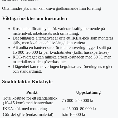
Ofta mindre yta, men kan kräva godkännande från förening
Viktiga insikter om kostnaden
Kostnaden för att byta kök varierar kraftigt beroende på
materialval, arbetsinsats och omfattning.
Det billigaste alternativet är ofta ett IKEA-kök som monteras
själv, men kvalitet och livslängd kan variera.
Att anlita en hantverkare för totalrenovering ligger i snitt på
15 000–20 000 kr per kvadratmeter (källa: husexperter.se).
ROT-avdraget kan minska arbetskostnaden med 30 %, men
materialkostnaden påverkas inte.
I lägenhet kan renoveringen begränsas av föreningens regler
och standardmått.
Snabb fakta: Köksbyte
Punkt
Uppskattning
Total kostnad för ett standardkök
75 000–250 000 kr
(10–15 kvm) med hantverkare
IKEA-kök med montering
ca 25 000–80 000 kr
Gör-det-själv (endast material)
från 10 000 kr