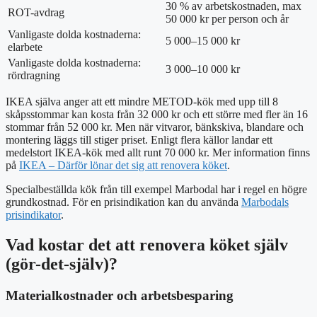
30 % av arbetskostnaden, max
ROT-avdrag
50 000 kr per person och år
Vanligaste dolda kostnaderna:
5 000–15 000 kr
elarbete
Vanligaste dolda kostnaderna:
3 000–10 000 kr
rördragning
IKEA själva anger att ett mindre METOD-kök med upp till 8
skåpsstommar kan kosta från 32 000 kr och ett större med fler än 16
stommar från 52 000 kr. Men när vitvaror, bänkskiva, blandare och
montering läggs till stiger priset. Enligt flera källor landar ett
medelstort IKEA-kök med allt runt 70 000 kr. Mer information finns
på
IKEA – Därför lönar det sig att renovera köket
.
Specialbeställda kök från till exempel Marbodal har i regel en högre
grundkostnad. För en prisindikation kan du använda
Marbodals
prisindikator
.
Vad kostar det att renovera köket själv
(gör-det-själv)?
Materialkostnader och arbetsbesparing