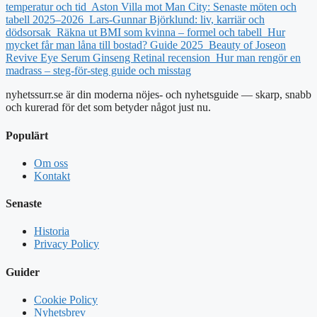
temperatur och tid
Aston Villa mot Man City: Senaste möten och
tabell 2025–2026
Lars-Gunnar Björklund: liv, karriär och
dödsorsak
Räkna ut BMI som kvinna – formel och tabell
Hur
mycket får man låna till bostad? Guide 2025
Beauty of Joseon
Revive Eye Serum Ginseng Retinal recension
Hur man rengör en
madrass – steg-för-steg guide och misstag
nyhetssurr.se är din moderna nöjes- och nyhetsguide — skarp, snabb
och kurerad för det som betyder något just nu.
Populärt
Om oss
Kontakt
Senaste
Historia
Privacy Policy
Guider
Cookie Policy
Nyhetsbrev