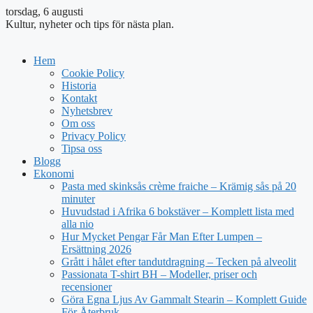
torsdag, 6 augusti
Kultur, nyheter och tips för nästa plan.
Hem
Cookie Policy
Historia
Kontakt
Nyhetsbrev
Om oss
Privacy Policy
Tipsa oss
Blogg
Ekonomi
Pasta med skinksås crème fraiche – Krämig sås på 20
minuter
Huvudstad i Afrika 6 bokstäver – Komplett lista med
alla nio
Hur Mycket Pengar Får Man Efter Lumpen –
Ersättning 2026
Grått i hålet efter tandutdragning – Tecken på alveolit
Passionata T-shirt BH – Modeller, priser och
recensioner
Göra Egna Ljus Av Gammalt Stearin – Komplett Guide
För Återbruk