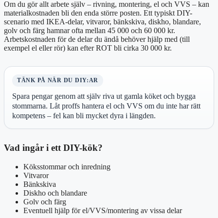
Om du gör allt arbete själv – rivning, montering, el och VVS – kan
materialkostnaden bli den enda större posten. Ett typiskt DIY-
scenario med IKEA-delar, vitvaror, bänkskiva, diskho, blandare,
golv och färg hamnar ofta mellan 45 000 och 60 000 kr.
Arbetskostnaden för de delar du ändå behöver hjälp med (till
exempel el eller rör) kan efter ROT bli cirka 30 000 kr.
TÄNK PÅ NÄR DU DIY:AR
Spara pengar genom att själv riva ut gamla köket och bygga
stommarna. Låt proffs hantera el och VVS om du inte har rätt
kompetens – fel kan bli mycket dyra i längden.
Vad ingår i ett DIY-kök?
Köksstommar och inredning
Vitvaror
Bänkskiva
Diskho och blandare
Golv och färg
Eventuell hjälp för el/VVS/montering av vissa delar