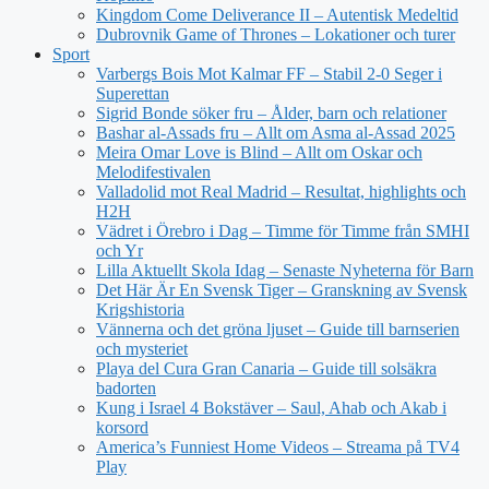
Kingdom Come Deliverance II – Autentisk Medeltid
Dubrovnik Game of Thrones – Lokationer och turer
Sport
Varbergs Bois Mot Kalmar FF – Stabil 2-0 Seger i
Superettan
Sigrid Bonde söker fru – Ålder, barn och relationer
Bashar al-Assads fru – Allt om Asma al-Assad 2025
Meira Omar Love is Blind – Allt om Oskar och
Melodifestivalen
Valladolid mot Real Madrid – Resultat, highlights och
H2H
Vädret i Örebro i Dag – Timme för Timme från SMHI
och Yr
Lilla Aktuellt Skola Idag – Senaste Nyheterna för Barn
Det Här Är En Svensk Tiger – Granskning av Svensk
Krigshistoria
Vännerna och det gröna ljuset – Guide till barnserien
och mysteriet
Playa del Cura Gran Canaria – Guide till solsäkra
badorten
Kung i Israel 4 Bokstäver – Saul, Ahab och Akab i
korsord
America’s Funniest Home Videos – Streama på TV4
Play