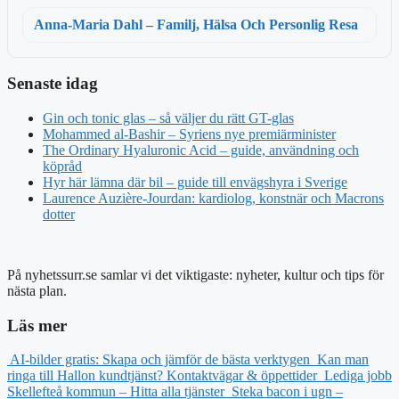
Anna-Maria Dahl – Familj, Hälsa Och Personlig Resa
Senaste idag
Gin och tonic glas – så väljer du rätt GT-glas
Mohammed al-Bashir – Syriens nye premiärminister
The Ordinary Hyaluronic Acid – guide, användning och
köpråd
Hyr här lämna där bil – guide till envägshyra i Sverige
Laurence Auzière-Jourdan: kardiolog, konstnär och Macrons
dotter
På nyhetssurr.se samlar vi det viktigaste: nyheter, kultur och tips för
nästa plan.
Läs mer
AI-bilder gratis: Skapa och jämför de bästa verktygen
Kan man
ringa till Hallon kundtjänst? Kontaktvägar & öppettider
Lediga jobb
Skellefteå kommun – Hitta alla tjänster
Steka bacon i ugn –