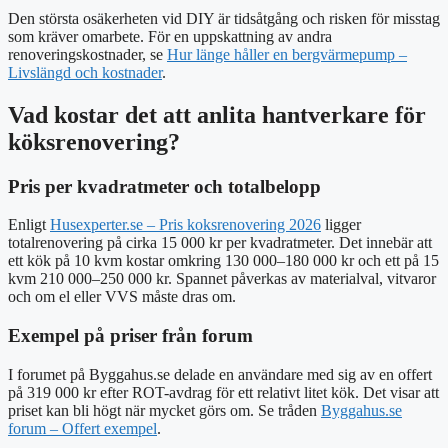
Den största osäkerheten vid DIY är tidsåtgång och risken för misstag
som kräver omarbete. För en uppskattning av andra
renoveringskostnader, se
Hur länge håller en bergvärmepump –
Livslängd och kostnader
.
Vad kostar det att anlita hantverkare för
köksrenovering?
Pris per kvadratmeter och totalbelopp
Enligt
Husexperter.se – Pris koksrenovering 2026
ligger
totalrenovering på cirka 15 000 kr per kvadratmeter. Det innebär att
ett kök på 10 kvm kostar omkring 130 000–180 000 kr och ett på 15
kvm 210 000–250 000 kr. Spannet påverkas av materialval, vitvaror
och om el eller VVS måste dras om.
Exempel på priser från forum
I forumet på Byggahus.se delade en användare med sig av en offert
på 319 000 kr efter ROT-avdrag för ett relativt litet kök. Det visar att
priset kan bli högt när mycket görs om. Se tråden
Byggahus.se
forum – Offert exempel
.