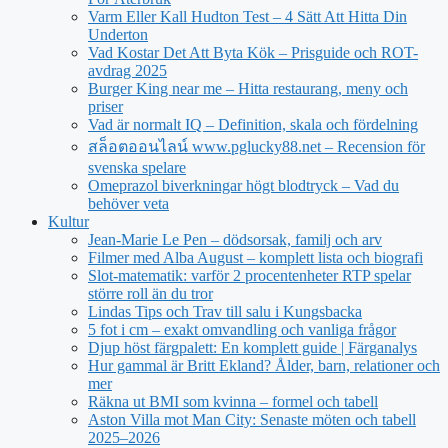
Varm Eller Kall Hudton Test – 4 Sätt Att Hitta Din
Underton
Vad Kostar Det Att Byta Kök – Prisguide och ROT-
avdrag 2025
Burger King near me – Hitta restaurang, meny och
priser
Vad är normalt IQ – Definition, skala och fördelning
สล็อตออนไลน์ www.pglucky88.net – Recension för
svenska spelare
Omeprazol biverkningar högt blodtryck – Vad du
behöver veta
Kultur
Jean‑Marie Le Pen – dödsorsak, familj och arv
Filmer med Alba August – komplett lista och biografi
Slot-matematik: varför 2 procentenheter RTP spelar
större roll än du tror
Lindas Tips och Trav till salu i Kungsbacka
5 fot i cm – exakt omvandling och vanliga frågor
Djup höst färgpalett: En komplett guide | Färganalys
Hur gammal är Britt Ekland? Ålder, barn, relationer och
mer
Räkna ut BMI som kvinna – formel och tabell
Aston Villa mot Man City: Senaste möten och tabell
2025–2026