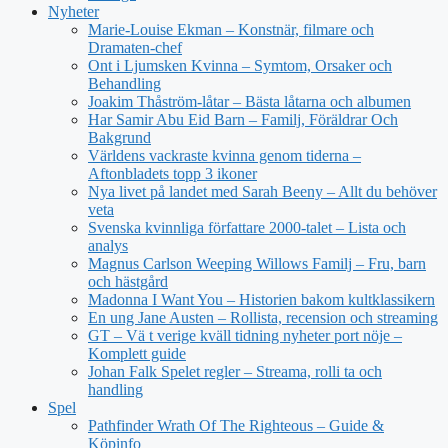
Nyheter
Marie-Louise Ekman – Konstnär, filmare och
Dramaten-chef
Ont i Ljumsken Kvinna – Symtom, Orsaker och
Behandling
Joakim Thåström-låtar – Bästa låtarna och albumen
Har Samir Abu Eid Barn – Familj, Föräldrar Och
Bakgrund
Världens vackraste kvinna genom tiderna –
Aftonbladets topp 3 ikoner
Nya livet på landet med Sarah Beeny – Allt du behöver
veta
Svenska kvinnliga författare 2000-talet – Lista och
analys
Magnus Carlson Weeping Willows Familj – Fru, barn
och hästgård
Madonna I Want You – Historien bakom kultklassikern
En ung Jane Austen – Rollista, recension och streaming
GT – Vä t verige kväll tidning nyheter port nöje –
Komplett guide
Johan Falk Spelet regler – Streama, rolli ta och
handling
Spel
Pathfinder Wrath Of The Righteous – Guide &
Köpinfo