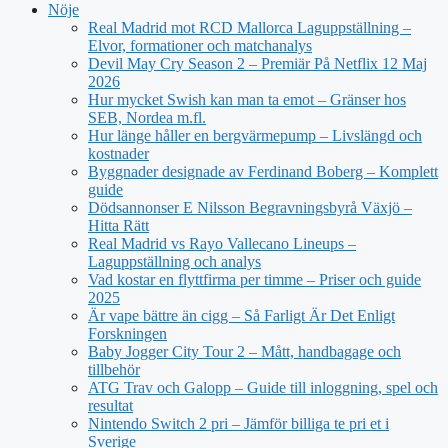
Nöje
Real Madrid mot RCD Mallorca Laguppställning –
Elvor, formationer och matchanalys
Devil May Cry Season 2 – Premiär På Netflix 12 Maj
2026
Hur mycket Swish kan man ta emot – Gränser hos
SEB, Nordea m.fl.
Hur länge håller en bergvärmepump – Livslängd och
kostnader
Byggnader designade av Ferdinand Boberg – Komplett
guide
Dödsannonser E Nilsson Begravningsbyrå Växjö –
Hitta Rätt
Real Madrid vs Rayo Vallecano Lineups –
Laguppställning och analys
Vad kostar en flyttfirma per timme – Priser och guide
2025
Är vape bättre än cigg – Så Farligt Är Det Enligt
Forskningen
Baby Jogger City Tour 2 – Mått, handbagage och
tillbehör
ATG Trav och Galopp – Guide till inloggning, spel och
resultat
Nintendo Switch 2 pri – Jämför billiga te pri et i
Sverige