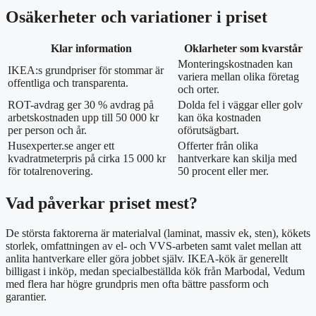
Osäkerheter och variationer i priset
Klar information
Oklarheter som kvarstår
Monteringskostnaden kan
IKEA:s grundpriser för stommar är
variera mellan olika företag
offentliga och transparenta.
och orter.
ROT-avdrag ger 30 % avdrag på
Dolda fel i väggar eller golv
arbetskostnaden upp till 50 000 kr
kan öka kostnaden
per person och år.
oförutsägbart.
Husexperter.se anger ett
Offerter från olika
kvadratmeterpris på cirka 15 000 kr
hantverkare kan skilja med
för totalrenovering.
50 procent eller mer.
Vad påverkar priset mest?
De största faktorerna är materialval (laminat, massiv ek, sten), kökets
storlek, omfattningen av el- och VVS-arbeten samt valet mellan att
anlita hantverkare eller göra jobbet själv. IKEA-kök är generellt
billigast i inköp, medan specialbeställda kök från Marbodal, Vedum
med flera har högre grundpris men ofta bättre passform och
garantier.