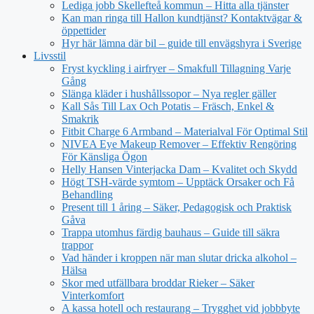
Lediga jobb Skellefteå kommun – Hitta alla tjänster
Kan man ringa till Hallon kundtjänst? Kontaktvägar &
öppettider
Hyr här lämna där bil – guide till envägshyra i Sverige
Livsstil
Fryst kyckling i airfryer – Smakfull Tillagning Varje
Gång
Slänga kläder i hushållssopor – Nya regler gäller
Kall Sås Till Lax Och Potatis – Fräsch, Enkel &
Smakrik
Fitbit Charge 6 Armband – Materialval För Optimal Stil
NIVEA Eye Makeup Remover – Effektiv Rengöring
För Känsliga Ögon
Helly Hansen Vinterjacka Dam – Kvalitet och Skydd
Högt TSH-värde symtom – Upptäck Orsaker och Få
Behandling
Present till 1 åring – Säker, Pedagogisk och Praktisk
Gåva
Trappa utomhus färdig bauhaus – Guide till säkra
trappor
Vad händer i kroppen när man slutar dricka alkohol –
Hälsa
Skor med utfällbara broddar Rieker – Säker
Vinterkomfort
A kassa hotell och restaurang – Trygghet vid jobbbyte