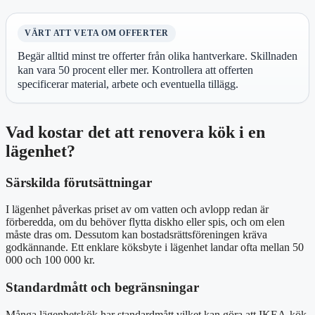
VÄRT ATT VETA OM OFFERTER
Begär alltid minst tre offerter från olika hantverkare. Skillnaden
kan vara 50 procent eller mer. Kontrollera att offerten
specificerar material, arbete och eventuella tillägg.
Vad kostar det att renovera kök i en
lägenhet?
Särskilda förutsättningar
I lägenhet påverkas priset av om vatten och avlopp redan är
förberedda, om du behöver flytta diskho eller spis, och om elen
måste dras om. Dessutom kan bostadsrättsföreningen kräva
godkännande. Ett enklare köksbyte i lägenhet landar ofta mellan 50
000 och 100 000 kr.
Standardmått och begränsningar
Många lägenhetskök har standardmått vilket kan göra att IKEA-kök