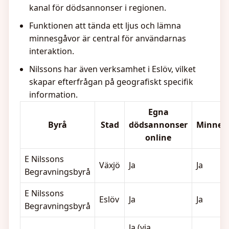
kanal för dödsannonser i regionen.
Funktionen att tända ett ljus och lämna
minnesgåvor är central för användarnas
interaktion.
Nilssons har även verksamhet i Eslöv, vilket
skapar efterfrågan på geografiskt specifik
information.
Egna
Byrå
Stad
dödsannonser
Minness
online
E Nilssons
Växjö
Ja
Ja
Begravningsbyrå
E Nilssons
Eslöv
Ja
Ja
Begravningsbyrå
Ja (via