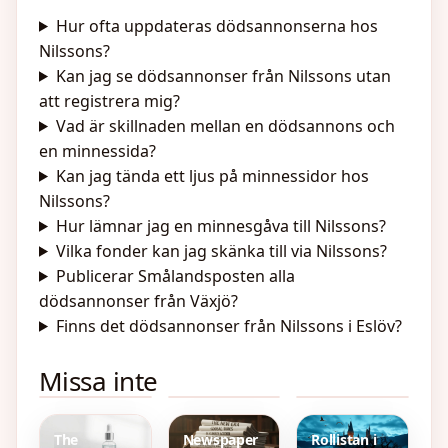
Hur ofta uppdateras dödsannonserna hos
Nilssons?
Kan jag se dödsannonser från Nilssons utan
att registrera mig?
Vad är skillnaden mellan en dödsannons och
en minnessida?
Kan jag tända ett ljus på minnessidor hos
Nilssons?
Hur lämnar jag en minnesgåva till Nilssons?
Vilka fonder kan jag skänka till via Nilssons?
Publicerar Smålandsposten alla
dödsannonser från Växjö?
Finns det dödsannonser från Nilssons i Eslöv?
Övergivna
Guldpris i
Vem
Missa inte
slott till salu
Indien –
Spelade
i Sverige –
Aktuella
Pippi
guide och
priser 24K
Långstrump
tips
och 22K
– Inger
Nilsson i
The
Newspaper
Rollistan i