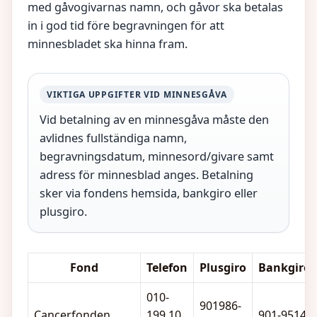
med gåvogivarnas namn, och gåvor ska betalas
in i god tid före begravningen för att
minnesbladet ska hinna fram.
VIKTIGA UPPGIFTER VID MINNESGÅVA
Vid betalning av en minnesgåva måste den
avlidnes fullständiga namn,
begravningsdatum, minnesord/givare samt
adress för minnesblad anges. Betalning
sker via fondens hemsida, bankgiro eller
plusgiro.
Fond
Telefon
Plusgiro
Bankgiro
010-
901986-
Cancerfonden
199 10
901-9514