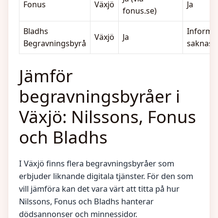
Fonus
Växjö
Ja
fonus.se)
Bladhs
Informa
Växjö
Ja
Begravningsbyrå
saknas
Jämför
begravningsbyråer i
Växjö: Nilssons, Fonus
och Bladhs
I Växjö finns flera begravningsbyråer som
erbjuder liknande digitala tjänster. För den som
vill jämföra kan det vara värt att titta på hur
Nilssons, Fonus och Bladhs hanterar
dödsannonser och minnessidor.