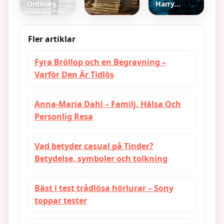
Fokus
Ordinary
–
Harry
Hyaluronic
Dagstidningens
Potter och
Acid –
definition
de vises
guide,
historia och
sten –
användning
kännetecken
skådespelare,
Fler artiklar
och köpråd
röster
Fyra Bröllop och en Begravning –
Varför Den Är Tidlös
Anna-Maria Dahl – Familj, Hälsa Och
Personlig Resa
Vad betyder casual på Tinder?
Betydelse, symboler och tolkning
Bäst i test trådlösa hörlurar – Sony
toppar tester