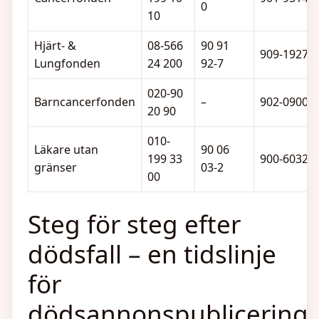
0
10
Hjärt- &
08-566
90 91
909-1927
Lungfonden
24 200
92-7
020-90
Barncancerfonden
–
902-0900
20 90
010-
Läkare utan
90 06
199 33
900-6032
gränser
03-2
00
Steg för steg efter
dödsfall – en tidslinje
för
dödsannonspublicering