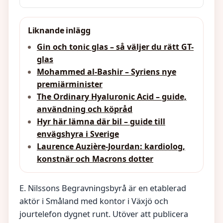
Liknande inlägg
Gin och tonic glas – så väljer du rätt GT-
glas
Mohammed al-Bashir – Syriens nye
premiärminister
The Ordinary Hyaluronic Acid – guide,
användning och köpråd
Hyr här lämna där bil – guide till
envägshyra i Sverige
Laurence Auzière-Jourdan: kardiolog,
konstnär och Macrons dotter
E. Nilssons Begravningsbyrå är en etablerad
aktör i Småland med kontor i Växjö och
jourtelefon dygnet runt. Utöver att publicera