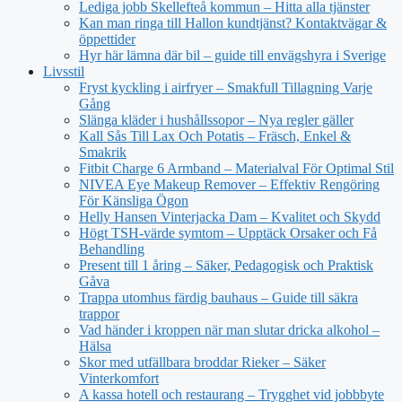
Lediga jobb Skellefteå kommun – Hitta alla tjänster
Kan man ringa till Hallon kundtjänst? Kontaktvägar &
öppettider
Hyr här lämna där bil – guide till envägshyra i Sverige
Livsstil
Fryst kyckling i airfryer – Smakfull Tillagning Varje
Gång
Slänga kläder i hushållssopor – Nya regler gäller
Kall Sås Till Lax Och Potatis – Fräsch, Enkel &
Smakrik
Fitbit Charge 6 Armband – Materialval För Optimal Stil
NIVEA Eye Makeup Remover – Effektiv Rengöring
För Känsliga Ögon
Helly Hansen Vinterjacka Dam – Kvalitet och Skydd
Högt TSH-värde symtom – Upptäck Orsaker och Få
Behandling
Present till 1 åring – Säker, Pedagogisk och Praktisk
Gåva
Trappa utomhus färdig bauhaus – Guide till säkra
trappor
Vad händer i kroppen när man slutar dricka alkohol –
Hälsa
Skor med utfällbara broddar Rieker – Säker
Vinterkomfort
A kassa hotell och restaurang – Trygghet vid jobbbyte