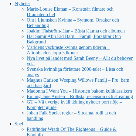
Nyheter
Marie-Louise Ekman – Konstnär, filmare och
Dramaten-chef
Ont i Ljumsken Kvinna – Symtom, Orsaker och
Behandling
Joakim Thåström-låtar – Bästa låtarna och albumen
Har Samir Abu Eid Barn – Familj, Föräldrar Och
Bakgrund
Världens vackraste kvinna genom tiderna –
Aftonbladets topp 3 ikoner
Nya livet på landet med Sarah Beeny – Allt du behöver
veta
Svenska kvinnliga författare 2000-talet – Lista och
analys
Magnus Carlson Weeping Willows Familj – Fru, barn
och hästgård
Madonna I Want You – Historien bakom kultklassikern
En ung Jane Austen – Rollista, recension och streaming
GT – Vä t verige kväll tidning nyheter port nöje –
Komplett guide
Johan Falk Spelet regler – Streama, rolli ta och
handling
Spel
Pathfinder Wrath Of The Righteous – Guide &
Köpinfo