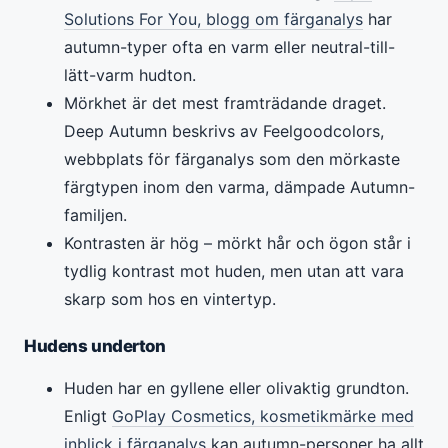
Solutions For You, blogg om färganalys
har
autumn-typer ofta en varm eller neutral-till-
lätt-varm hudton.
Mörkhet är det mest framträdande draget.
Deep Autumn beskrivs av Feelgoodcolors,
webbplats för färganalys som den mörkaste
färgtypen inom den varma, dämpade Autumn-
familjen.
Kontrasten är hög – mörkt hår och ögon står i
tydlig kontrast mot huden, men utan att vara
skarp som hos en vintertyp.
Hudens underton
Huden har en gyllene eller olivaktig grundton.
Enligt
GoPlay Cosmetics, kosmetikmärke med
inblick i färganalys
kan autumn-personer ha allt