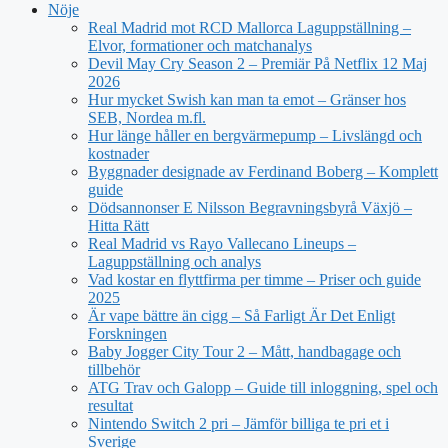
Nöje
Real Madrid mot RCD Mallorca Laguppställning –
Elvor, formationer och matchanalys
Devil May Cry Season 2 – Premiär På Netflix 12 Maj
2026
Hur mycket Swish kan man ta emot – Gränser hos
SEB, Nordea m.fl.
Hur länge håller en bergvärmepump – Livslängd och
kostnader
Byggnader designade av Ferdinand Boberg – Komplett
guide
Dödsannonser E Nilsson Begravningsbyrå Växjö –
Hitta Rätt
Real Madrid vs Rayo Vallecano Lineups –
Laguppställning och analys
Vad kostar en flyttfirma per timme – Priser och guide
2025
Är vape bättre än cigg – Så Farligt Är Det Enligt
Forskningen
Baby Jogger City Tour 2 – Mått, handbagage och
tillbehör
ATG Trav och Galopp – Guide till inloggning, spel och
resultat
Nintendo Switch 2 pri – Jämför billiga te pri et i
Sverige