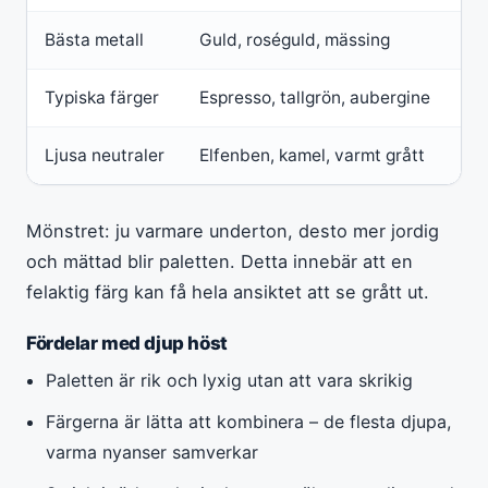
Bästa metall
Guld, roséguld, mässing
Sil
Typiska färger
Espresso, tallgrön, aubergine
Sv
Ljusa neutraler
Elfenben, kamel, varmt grått
Vit
Mönstret: ju varmare underton, desto mer jordig
och mättad blir paletten. Detta innebär att en
felaktig färg kan få hela ansiktet att se grått ut.
Fördelar med djup höst
Paletten är rik och lyxig utan att vara skrikig
Färgerna är lätta att kombinera – de flesta djupa,
varma nyanser samverkar