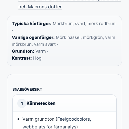
och Macrons dotter
Typiska hårfärger:
Mörkbrun, svart, mörk rödbrun
·
Vanliga ögonfärger:
Mörk hassel, mörkgrön, varm
mörkbrun, varm svart ·
Grundton:
Varm ·
Kontrast:
Hög
SNABBÖVERSIKT
Kännetecken
1
Varm grundton (
Feelgoodcolors,
webbplats för färganalys
)