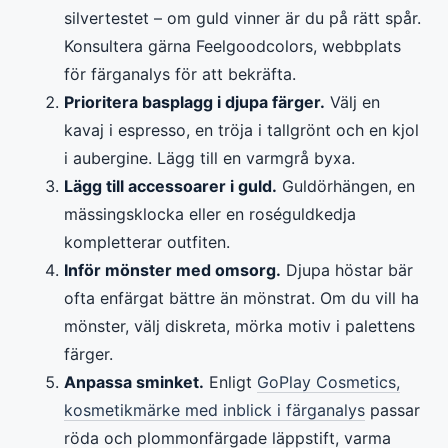
silvertestet – om guld vinner är du på rätt spår.
Konsultera gärna Feelgoodcolors, webbplats
för färganalys för att bekräfta.
Prioritera basplagg i djupa färger.
Välj en
kavaj i espresso, en tröja i tallgrönt och en kjol
i aubergine. Lägg till en varmgrå byxa.
Lägg till accessoarer i guld.
Guldörhängen, en
mässingsklocka eller en roséguldkedja
kompletterar outfiten.
Inför mönster med omsorg.
Djupa höstar bär
ofta enfärgat bättre än mönstrat. Om du vill ha
mönster, välj diskreta, mörka motiv i palettens
färger.
Anpassa sminket.
Enligt
GoPlay Cosmetics,
kosmetikmärke med inblick i färganalys
passar
röda och plommonfärgade läppstift, varma