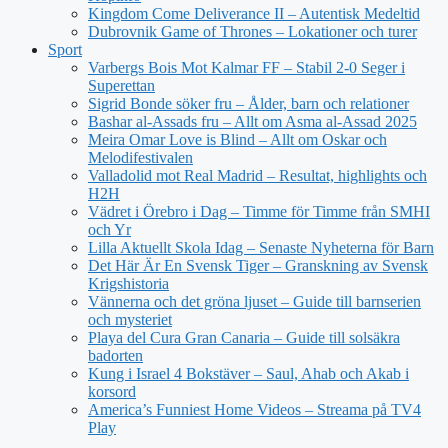
Kingdom Come Deliverance II – Autentisk Medeltid
Dubrovnik Game of Thrones – Lokationer och turer
Sport
Varbergs Bois Mot Kalmar FF – Stabil 2-0 Seger i
Superettan
Sigrid Bonde söker fru – Ålder, barn och relationer
Bashar al-Assads fru – Allt om Asma al-Assad 2025
Meira Omar Love is Blind – Allt om Oskar och
Melodifestivalen
Valladolid mot Real Madrid – Resultat, highlights och
H2H
Vädret i Örebro i Dag – Timme för Timme från SMHI
och Yr
Lilla Aktuellt Skola Idag – Senaste Nyheterna för Barn
Det Här Är En Svensk Tiger – Granskning av Svensk
Krigshistoria
Vännerna och det gröna ljuset – Guide till barnserien
och mysteriet
Playa del Cura Gran Canaria – Guide till solsäkra
badorten
Kung i Israel 4 Bokstäver – Saul, Ahab och Akab i
korsord
America’s Funniest Home Videos – Streama på TV4
Play