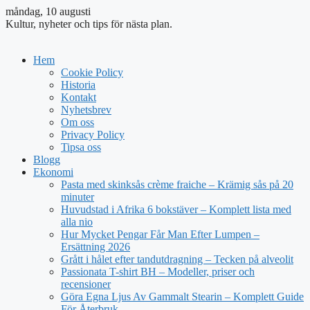
måndag, 10 augusti
Kultur, nyheter och tips för nästa plan.
Hem
Cookie Policy
Historia
Kontakt
Nyhetsbrev
Om oss
Privacy Policy
Tipsa oss
Blogg
Ekonomi
Pasta med skinksås crème fraiche – Krämig sås på 20
minuter
Huvudstad i Afrika 6 bokstäver – Komplett lista med
alla nio
Hur Mycket Pengar Får Man Efter Lumpen –
Ersättning 2026
Grått i hålet efter tandutdragning – Tecken på alveolit
Passionata T-shirt BH – Modeller, priser och
recensioner
Göra Egna Ljus Av Gammalt Stearin – Komplett Guide
För Återbruk