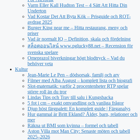
Varm Eller Kall Hudton Test – 4 Sätt Att Hitta Din
Underton
Vad Kostar Det Att Byta Kök – Prisguide och ROT-
avdrag 2025
Burger King near me – Hitta restaurang, meny och
priser
Vad är normalt IQ – Definition, skala och fördelning
สล็อตออนไลน์ www.pglucky88.net – Recension för
svenska spelare
Omeprazol biverkningar högt blodtryck – Vad du
behöver veta
Kultur
Jean‑Marie Le Pen – dödsorsak, familj och arv
Filmer med Alba August – komplett lista och biografi
Slot-matematik: varför 2 procentenheter RTP spelar
större roll än du tror
Lindas Tips och Trav till salu i Kungsbacka
5 fot i cm – exakt omvandling och vanliga frågor
Djup höst färgpalett: En komplett guide | Färganalys
Hur gammal är Britt Ekland? Ålder, barn, relationer och
mer
Räkna ut BMI som kvinna – formel och tabell
Aston Villa mot Man City: Senaste möten och tabell
2025–2026