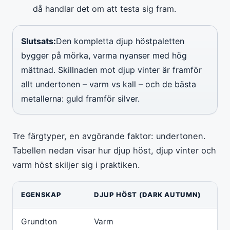
då handlar det om att testa sig fram.
Slutsats:
Den kompletta djup höstpaletten
bygger på mörka, varma nyanser med hög
mättnad. Skillnaden mot djup vinter är framför
allt undertonen – varm vs kall – och de bästa
metallerna: guld framför silver.
Tre färgtyper, en avgörande faktor: undertonen.
Tabellen nedan visar hur djup höst, djup vinter och
varm höst skiljer sig i praktiken.
EGENSKAP
DJUP HÖST (DARK AUTUMN)
DJ
Grundton
Varm
Kal