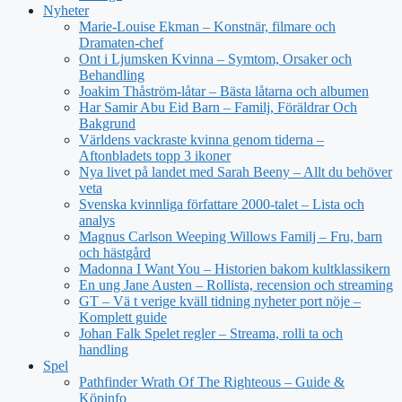
Nyheter
Marie-Louise Ekman – Konstnär, filmare och
Dramaten-chef
Ont i Ljumsken Kvinna – Symtom, Orsaker och
Behandling
Joakim Thåström-låtar – Bästa låtarna och albumen
Har Samir Abu Eid Barn – Familj, Föräldrar Och
Bakgrund
Världens vackraste kvinna genom tiderna –
Aftonbladets topp 3 ikoner
Nya livet på landet med Sarah Beeny – Allt du behöver
veta
Svenska kvinnliga författare 2000-talet – Lista och
analys
Magnus Carlson Weeping Willows Familj – Fru, barn
och hästgård
Madonna I Want You – Historien bakom kultklassikern
En ung Jane Austen – Rollista, recension och streaming
GT – Vä t verige kväll tidning nyheter port nöje –
Komplett guide
Johan Falk Spelet regler – Streama, rolli ta och
handling
Spel
Pathfinder Wrath Of The Righteous – Guide &
Köpinfo