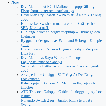
Nöje
Real Madrid mot RCD Mallorca Laguppställning –
Elvor, formationer och matchanalys
Devil May Cry Season 2 – Premiär På Netflix 12 Maj
2026
Hur mycket Swish kan man ta emot – Gränser hos
SEB, Nordea m.fl.
Hur länge håller en bergvärmepump – Livslängd och
kostnader
Byggnader designade av Ferdinand Boberg – Komplett
guide
Dödsannonser E Nilsson Begravningsbyrå Växjö –
Hitta Rätt
Real Madrid vs Rayo Vallecano Lineups –
Laguppställning och analys
Vad kostar en flyttfirma per timme – Priser och guide
2025
Är vape bättre än cigg – Så Farligt Är Det Enligt
Forskningen
Baby Jogger City Tour 2 – Mått, handbagage och
tillbehör
ATG Trav och Galopp – Guide till inloggning, spel och
resultat
Nintendo Switch 2 pri – Jämför billiga te pri et i
Sverige