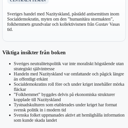
CENTRALA TEMAN
Sveriges handel med Nazityskland, påstådd antisemitism inom
Socialdemokratin, myten om den ”humanitära stormakten”,
folkhemmets grundvalar och kollektivismen från Gustav Vasas
tid.
Viktiga insikter från boken
Sveriges neutralitetspolitik var inte moraliskt högstående utan
strategiskt självintresse
Handeln med Nazityskland var omfattande och pågick längre
än offentligt erkänt
Socialdemokratins roll före och under kriget innehåller mörka
fläckar
”Folkhemmet” byggdes delvis på ekonomiska strukturer
kopplade till Nazityskland
Tystnadskulturen som etablerades under kriget har format
svensk politik in i modern tid
Svenska folket uppmanades aktivt att hemlighålla information
som kunde skada landet