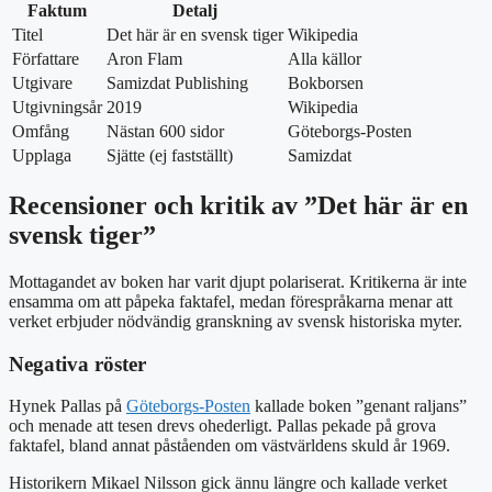
Faktum
Detalj
Titel
Det här är en svensk tiger
Wikipedia
Författare
Aron Flam
Alla källor
Utgivare
Samizdat Publishing
Bokborsen
Utgivningsår
2019
Wikipedia
Omfång
Nästan 600 sidor
Göteborgs-Posten
Upplaga
Sjätte (ej fastställt)
Samizdat
Recensioner och kritik av ”Det här är en
svensk tiger”
Mottagandet av boken har varit djupt polariserat. Kritikerna är inte
ensamma om att påpeka faktafel, medan förespråkarna menar att
verket erbjuder nödvändig granskning av svensk historiska myter.
Negativa röster
Hynek Pallas på
Göteborgs-Posten
kallade boken ”genant raljans”
och menade att tesen drevs ohederligt. Pallas pekade på grova
faktafel, bland annat påståenden om västvärldens skuld år 1969.
Historikern Mikael Nilsson gick ännu längre och kallade verket