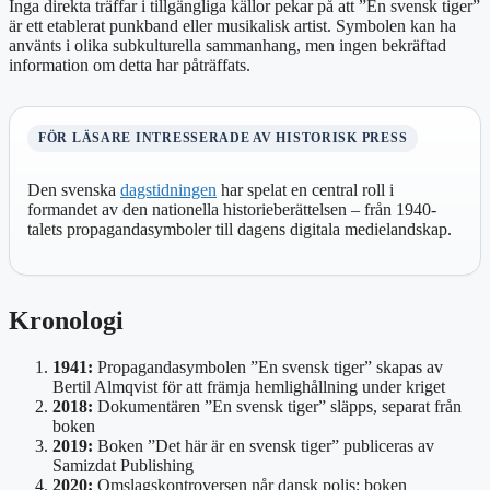
Inga direkta träffar i tillgängliga källor pekar på att ”En svensk tiger”
är ett etablerat punkband eller musikalisk artist. Symbolen kan ha
använts i olika subkulturella sammanhang, men ingen bekräftad
information om detta har påträffats.
FÖR LÄSARE INTRESSERADE AV HISTORISK PRESS
Den svenska
dagstidningen
har spelat en central roll i
formandet av den nationella historieberättelsen – från 1940-
talets propagandasymboler till dagens digitala medielandskap.
Kronologi
1941:
Propagandasymbolen ”En svensk tiger” skapas av
Bertil Almqvist för att främja hemlighållning under kriget
2018:
Dokumentären ”En svensk tiger” släpps, separat från
boken
2019:
Boken ”Det här är en svensk tiger” publiceras av
Samizdat Publishing
2020:
Omslagskontroversen når dansk polis; boken