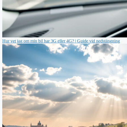
Hur vet jag om min bil har 3G eller 4G? | Guide vid nedstängning