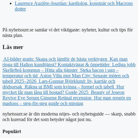
Laurence Auzière-Jourdan: kardiolog, konstnär och Macrons
dotter
På nyhetssurr.se samlar vi det viktigaste: nyheter, kultur och tips för
nästa plan.
Läs mer
AI-bilder gratis: Skapa och jämför de bästa verktygen
Kan man
ringa till Hallon kundtjänst? Kontaktvägar & öppettider
Lediga jobb
Skellefteå kommun – Hitta alla tjänster
Steka bacon i ugn –
temperatur och tid
Aston Villa mot Man City: Senaste möten och
tabell 2025–2026
Lars-Gunnar Björklund: liv, karriär och
dödsorsak
Räkna ut BMI som kvinna – formel och tabell
Hur
mycket får man låna till bostad? Guide 2025
Beauty of Joseon
Revive Eye Serum Ginseng Retinal recension
Hur man rengör en
madrass – steg-för-steg guide och misstag
nyhetssurr.se är din moderna nöjes- och nyhetsguide — skarp, snabb
och kurerad för det som betyder något just nu.
Populärt