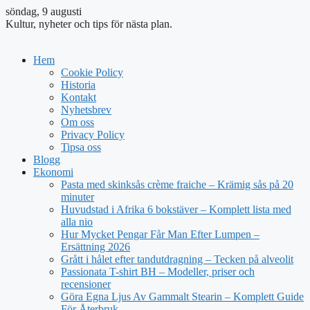
söndag, 9 augusti
Kultur, nyheter och tips för nästa plan.
Hem
Cookie Policy
Historia
Kontakt
Nyhetsbrev
Om oss
Privacy Policy
Tipsa oss
Blogg
Ekonomi
Pasta med skinksås crème fraiche – Krämig sås på 20
minuter
Huvudstad i Afrika 6 bokstäver – Komplett lista med
alla nio
Hur Mycket Pengar Får Man Efter Lumpen –
Ersättning 2026
Grått i hålet efter tandutdragning – Tecken på alveolit
Passionata T-shirt BH – Modeller, priser och
recensioner
Göra Egna Ljus Av Gammalt Stearin – Komplett Guide
För Återbruk