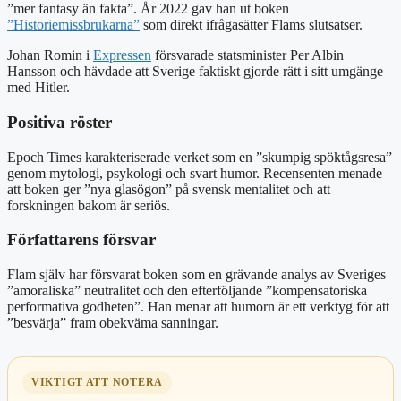
”mer fantasy än fakta”. År 2022 gav han ut boken
”Historiemissbrukarna”
som direkt ifrågasätter Flams slutsatser.
Johan Romin i
Expressen
försvarade statsminister Per Albin
Hansson och hävdade att Sverige faktiskt gjorde rätt i sitt umgänge
med Hitler.
Positiva röster
Epoch Times karakteriserade verket som en ”skumpig spöktågsresa”
genom mytologi, psykologi och svart humor. Recensenten menade
att boken ger ”nya glasögon” på svensk mentalitet och att
forskningen bakom är seriös.
Författarens försvar
Flam själv har försvarat boken som en grävande analys av Sveriges
”amoraliska” neutralitet och den efterföljande ”kompensatoriska
performativa godheten”. Han menar att humorn är ett verktyg för att
”besvärja” fram obekväma sanningar.
VIKTIGT ATT NOTERA