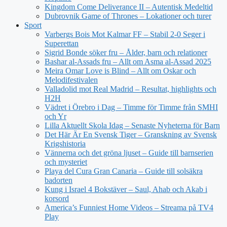
Kingdom Come Deliverance II – Autentisk Medeltid
Dubrovnik Game of Thrones – Lokationer och turer
Sport
Varbergs Bois Mot Kalmar FF – Stabil 2-0 Seger i
Superettan
Sigrid Bonde söker fru – Ålder, barn och relationer
Bashar al-Assads fru – Allt om Asma al-Assad 2025
Meira Omar Love is Blind – Allt om Oskar och
Melodifestivalen
Valladolid mot Real Madrid – Resultat, highlights och
H2H
Vädret i Örebro i Dag – Timme för Timme från SMHI
och Yr
Lilla Aktuellt Skola Idag – Senaste Nyheterna för Barn
Det Här Är En Svensk Tiger – Granskning av Svensk
Krigshistoria
Vännerna och det gröna ljuset – Guide till barnserien
och mysteriet
Playa del Cura Gran Canaria – Guide till solsäkra
badorten
Kung i Israel 4 Bokstäver – Saul, Ahab och Akab i
korsord
America’s Funniest Home Videos – Streama på TV4
Play