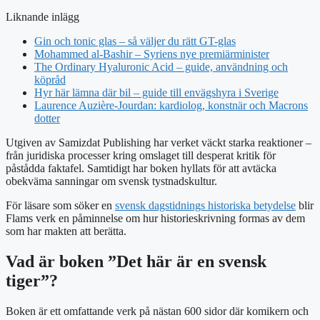
Liknande inlägg
Gin och tonic glas – så väljer du rätt GT-glas
Mohammed al-Bashir – Syriens nye premiärminister
The Ordinary Hyaluronic Acid – guide, användning och
köpråd
Hyr här lämna där bil – guide till envägshyra i Sverige
Laurence Auzière-Jourdan: kardiolog, konstnär och Macrons
dotter
Utgiven av Samizdat Publishing har verket väckt starka reaktioner –
från juridiska processer kring omslaget till desperat kritik för
påstådda faktafel. Samtidigt har boken hyllats för att avtäcka
obekväma sanningar om svensk tystnadskultur.
För läsare som söker en
svensk dagstidnings historiska betydelse
blir
Flams verk en påminnelse om hur historieskrivning formas av dem
som har makten att berätta.
Vad är boken ”Det här är en svensk
tiger”?
Boken är ett omfattande verk på nästan 600 sidor där komikern och