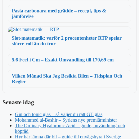
Pasta carbonara med grädde – recept, tips &
jämförelse
Slot-matematik: varför 2 procentenheter RTP spelar
större roll än du tror
5.6 Feet i Cm – Exakt Omvandling till 170,69 cm
Vilken Månad Ska Jag Besikta Bilen – Tidsplan Och
Regler
Senaste idag
Gin och tonic glas – så väljer du rätt GT-glas
Mohammed al-Bashir – Syriens nye premiärminister
The Ordinary Hyaluronic Acid – guide, användning och
köpråd
Hyr här lämna där bil – guide till envägshyra i Sverige