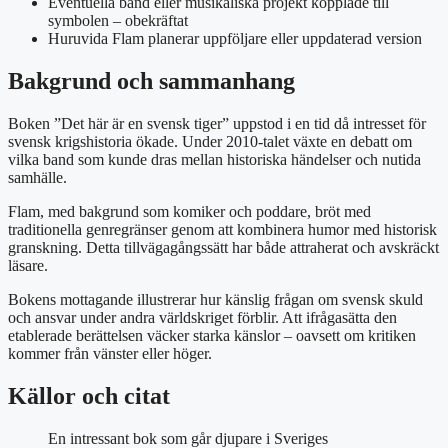
Eventuella band eller musikaliska projekt kopplade till
symbolen – obekräftat
Huruvida Flam planerar uppföljare eller uppdaterad version
Bakgrund och sammanhang
Boken ”Det här är en svensk tiger” uppstod i en tid då intresset för
svensk krigshistoria ökade. Under 2010-talet växte en debatt om
vilka band som kunde dras mellan historiska händelser och nutida
samhälle.
Flam, med bakgrund som komiker och poddare, bröt med
traditionella genregränser genom att kombinera humor med historisk
granskning. Detta tillvägagångssätt har både attraherat och avskräckt
läsare.
Bokens mottagande illustrerar hur känslig frågan om svensk skuld
och ansvar under andra världskriget förblir. Att ifrågasätta den
etablerade berättelsen väcker starka känslor – oavsett om kritiken
kommer från vänster eller höger.
Källor och citat
En intressant bok som går djupare i Sveriges