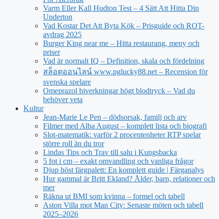
Varm Eller Kall Hudton Test – 4 Sätt Att Hitta Din
Underton
Vad Kostar Det Att Byta Kök – Prisguide och ROT-
avdrag 2025
Burger King near me – Hitta restaurang, meny och
priser
Vad är normalt IQ – Definition, skala och fördelning
สล็อตออนไลน์ www.pglucky88.net – Recension för
svenska spelare
Omeprazol biverkningar högt blodtryck – Vad du
behöver veta
Kultur
Jean‑Marie Le Pen – dödsorsak, familj och arv
Filmer med Alba August – komplett lista och biografi
Slot-matematik: varför 2 procentenheter RTP spelar
större roll än du tror
Lindas Tips och Trav till salu i Kungsbacka
5 fot i cm – exakt omvandling och vanliga frågor
Djup höst färgpalett: En komplett guide | Färganalys
Hur gammal är Britt Ekland? Ålder, barn, relationer och
mer
Räkna ut BMI som kvinna – formel och tabell
Aston Villa mot Man City: Senaste möten och tabell
2025–2026