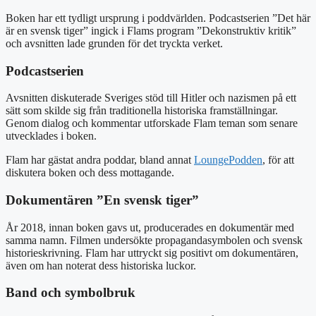
Boken har ett tydligt ursprung i poddvärlden. Podcastserien ”Det här
är en svensk tiger” ingick i Flams program ”Dekonstruktiv kritik”
och avsnitten lade grunden för det tryckta verket.
Podcastserien
Avsnitten diskuterade Sveriges stöd till Hitler och nazismen på ett
sätt som skilde sig från traditionella historiska framställningar.
Genom dialog och kommentar utforskade Flam teman som senare
utvecklades i boken.
Flam har gästat andra poddar, bland annat
LoungePodden
, för att
diskutera boken och dess mottagande.
Dokumentären ”En svensk tiger”
År 2018, innan boken gavs ut, producerades en dokumentär med
samma namn. Filmen undersökte propagandasymbolen och svensk
historieskrivning. Flam har uttryckt sig positivt om dokumentären,
även om han noterat dess historiska luckor.
Band och symbolbruk