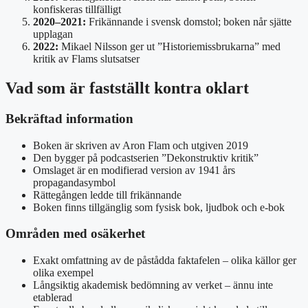
konfiskeras tillfälligt
2020–2021:
Frikännande i svensk domstol; boken når sjätte
upplagan
2022:
Mikael Nilsson ger ut ”Historiemissbrukarna” med
kritik av Flams slutsatser
Vad som är fastställt kontra oklart
Bekräftad information
Boken är skriven av Aron Flam och utgiven 2019
Den bygger på podcastserien ”Dekonstruktiv kritik”
Omslaget är en modifierad version av 1941 års
propagandasymbol
Rättegången ledde till frikännande
Boken finns tillgänglig som fysisk bok, ljudbok och e-bok
Områden med osäkerhet
Exakt omfattning av de påstådda faktafelen – olika källor ger
olika exempel
Långsiktig akademisk bedömning av verket – ännu inte
etablerad