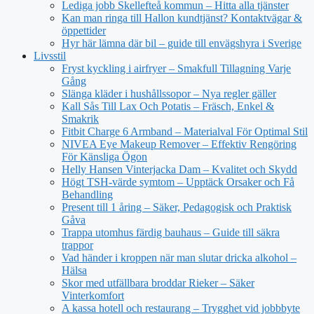
Lediga jobb Skellefteå kommun – Hitta alla tjänster
Kan man ringa till Hallon kundtjänst? Kontaktvägar &
öppettider
Hyr här lämna där bil – guide till envägshyra i Sverige
Livsstil
Fryst kyckling i airfryer – Smakfull Tillagning Varje
Gång
Slänga kläder i hushållssopor – Nya regler gäller
Kall Sås Till Lax Och Potatis – Fräsch, Enkel &
Smakrik
Fitbit Charge 6 Armband – Materialval För Optimal Stil
NIVEA Eye Makeup Remover – Effektiv Rengöring
För Känsliga Ögon
Helly Hansen Vinterjacka Dam – Kvalitet och Skydd
Högt TSH-värde symtom – Upptäck Orsaker och Få
Behandling
Present till 1 åring – Säker, Pedagogisk och Praktisk
Gåva
Trappa utomhus färdig bauhaus – Guide till säkra
trappor
Vad händer i kroppen när man slutar dricka alkohol –
Hälsa
Skor med utfällbara broddar Rieker – Säker
Vinterkomfort
A kassa hotell och restaurang – Trygghet vid jobbbyte