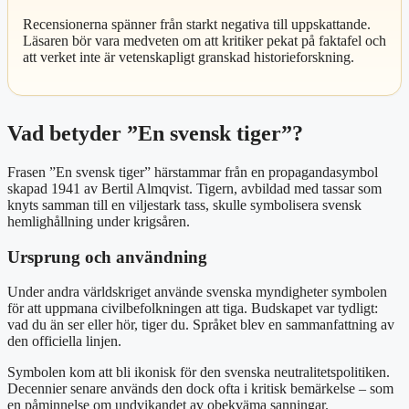
Recensionerna spänner från starkt negativa till uppskattande.
Läsaren bör vara medveten om att kritiker pekat på faktafel och
att verket inte är vetenskapligt granskad historieforskning.
Vad betyder ”En svensk tiger”?
Frasen ”En svensk tiger” härstammar från en propagandasymbol
skapad 1941 av Bertil Almqvist. Tigern, avbildad med tassar som
knyts samman till en viljestark tass, skulle symbolisera svensk
hemlighållning under krigsåren.
Ursprung och användning
Under andra världskriget använde svenska myndigheter symbolen
för att uppmana civilbefolkningen att tiga. Budskapet var tydligt:
vad du än ser eller hör, tiger du. Språket blev en sammanfattning av
den officiella linjen.
Symbolen kom att bli ikonisk för den svenska neutralitetspolitiken.
Decennier senare används den dock ofta i kritisk bemärkelse – som
en påminnelse om undvikandet av obekväma sanningar.