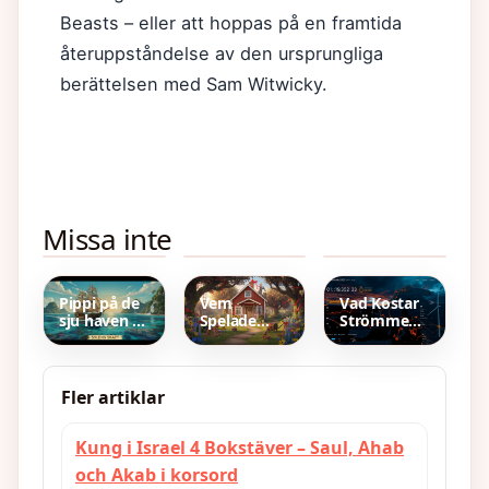
Beasts – eller att hoppas på en framtida
återuppståndelse av den ursprungliga
berättelsen med Sam Witwicky.
Prinsessan
Omeprazol
Stavas
Missa inte
Christina,
biverkningar
månader
fru
högt
med stor
Magnuson –
blodtryck –
bokstav –
Liv, familj
Vad du
Liten
och
behöver
bokstav i
Pippi på de
Vem
Vad Kostar
kungliga
veta
svenskan
sju haven –
Spelade
Strömmen
arv
Svensk
Pippi
Idag –
barnfilmklassiker
Långstrump
Spotpriser
från 1970
– Inger
per
Nilsson i
Elområde
Fler artiklar
Fokus
Kung i Israel 4 Bokstäver – Saul, Ahab
och Akab i korsord