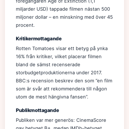
föregångaren Age of Extinction (1,1
miljarder USD) tappade filmen nästan 500
miljoner dollar – en minskning med över 45
procent.
Kritikermottagande
Rotten Tomatoes visar ett betyg på ynka
16% från kritiker, vilket placerar filmen
bland de sämst recenserade
storbudgetproduktionerna under 2017.
BBC:s recension beskrev den som ”en film
som är svår att rekommendera till någon
utom de mest hängivna fansen”.
Publikmottagande
Publiken var mer generös: CinemaScore
gav betyget B+, medan IMDb-betyget