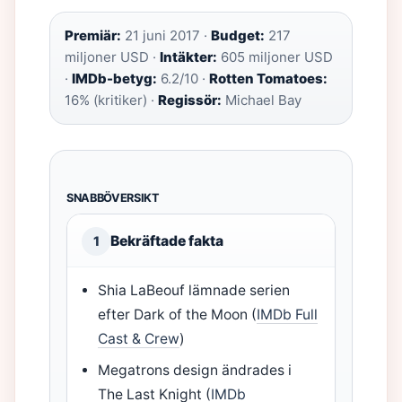
Premiär:
21 juni 2017 ·
Budget:
217
miljoner USD ·
Intäkter:
605 miljoner USD
·
IMDb-betyg:
6.2/10 ·
Rotten Tomatoes:
16% (kritiker) ·
Regissör:
Michael Bay
SNABBÖVERSIKT
Bekräftade fakta
1
Shia LaBeouf lämnade serien
efter Dark of the Moon (
IMDb Full
Cast & Crew
)
Megatrons design ändrades i
The Last Knight (
IMDb