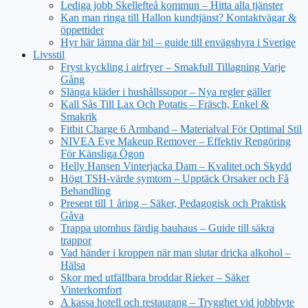
Lediga jobb Skellefteå kommun – Hitta alla tjänster
Kan man ringa till Hallon kundtjänst? Kontaktvägar &
öppettider
Hyr här lämna där bil – guide till envägshyra i Sverige
Livsstil
Fryst kyckling i airfryer – Smakfull Tillagning Varje
Gång
Slänga kläder i hushållssopor – Nya regler gäller
Kall Sås Till Lax Och Potatis – Fräsch, Enkel &
Smakrik
Fitbit Charge 6 Armband – Materialval För Optimal Stil
NIVEA Eye Makeup Remover – Effektiv Rengöring
För Känsliga Ögon
Helly Hansen Vinterjacka Dam – Kvalitet och Skydd
Högt TSH-värde symtom – Upptäck Orsaker och Få
Behandling
Present till 1 åring – Säker, Pedagogisk och Praktisk
Gåva
Trappa utomhus färdig bauhaus – Guide till säkra
trappor
Vad händer i kroppen när man slutar dricka alkohol –
Hälsa
Skor med utfällbara broddar Rieker – Säker
Vinterkomfort
A kassa hotell och restaurang – Trygghet vid jobbbyte