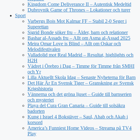
Kingdom Come Deliverance II – Autentisk Medeltid
Dubrovnik Game of Thrones – Lokationer och turer
Sport
Varbergs Bois Mot Kalmar FF – Stabil 2-0 Seger i
Superettan
Sigrid Bonde söker fru – Ålder, barn och relationer
Bashar al-Assads fru – Allt om Asma al-Assad 2025
Meira Omar Love is Blind – Allt om Oskar och
Melodifestivalen
Valladolid mot Real Madrid – Resultat, highlights och
H2H
Vädret i Örebro i Dag – Timme för Timme från SMHI
och Yr
Lilla Aktuellt Skola Idag – Senaste Nyheterna för Barn
Det Här Är En Svensk Tiger – Granskning av Svensk
Krigshistoria
Vännerna och det gröna ljuset – Guide till barnserien
och mysteriet
Playa del Cura Gran Canaria – Guide till solsäkra
badorten
Kung i Israel 4 Bokstäver – Saul, Ahab och Akab i
korsord
America’s Funniest Home Videos – Streama på TV4
Play