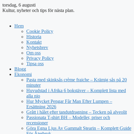
torsdag, 6 augusti
Kultur, nyheter och tips för nästa plan.
Hem
Cookie Policy
Historia
Kontakt
Nyhetsbrev
Om oss
Privacy Policy
Tipsa oss
Blogg
Ekonomi
Pasta med skinksås crème fraiche – Krämig sås på 20
minuter
Huvudstad i Afrika 6 bokstäver – Komplett lista med
alla nio
Hur Mycket Pengar Får Man Efter Lumpen –
Ersättning 2026
Grått i hålet efter tandutdragning – Tecken på alveolit
Passionata T-shirt BH – Modeller, priser och
recensioner
Göra Egna Ljus Av Gammalt Stearin – Komplett Guide
För Återbruk