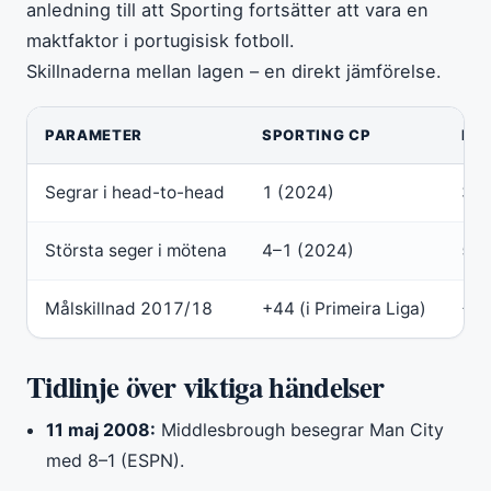
anledning till att Sporting fortsätter att vara en
maktfaktor i portugisisk fotboll.
Skillnaderna mellan lagen – en direkt jämförelse.
PARAMETER
SPORTING CP
MA
Segrar i head-to-head
1 (2024)
3 (
Största seger i mötena
4–1 (2024)
5–0
Målskillnad 2017/18
+44 (i Primeira Liga)
+79
Tidlinje över viktiga händelser
11 maj 2008:
Middlesbrough besegrar Man City
med 8–1 (ESPN).