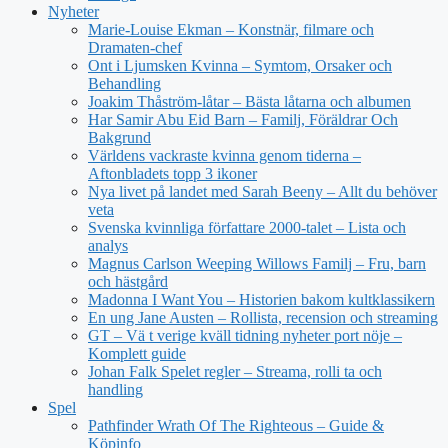
Nyheter
Marie-Louise Ekman – Konstnär, filmare och
Dramaten-chef
Ont i Ljumsken Kvinna – Symtom, Orsaker och
Behandling
Joakim Thåström-låtar – Bästa låtarna och albumen
Har Samir Abu Eid Barn – Familj, Föräldrar Och
Bakgrund
Världens vackraste kvinna genom tiderna –
Aftonbladets topp 3 ikoner
Nya livet på landet med Sarah Beeny – Allt du behöver
veta
Svenska kvinnliga författare 2000-talet – Lista och
analys
Magnus Carlson Weeping Willows Familj – Fru, barn
och hästgård
Madonna I Want You – Historien bakom kultklassikern
En ung Jane Austen – Rollista, recension och streaming
GT – Vä t verige kväll tidning nyheter port nöje –
Komplett guide
Johan Falk Spelet regler – Streama, rolli ta och
handling
Spel
Pathfinder Wrath Of The Righteous – Guide &
Köpinfo