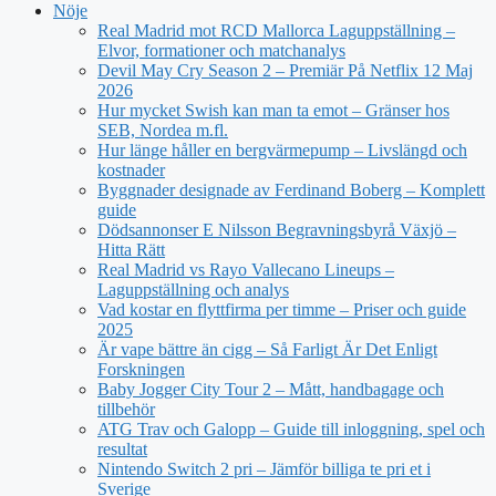
Nöje
Real Madrid mot RCD Mallorca Laguppställning –
Elvor, formationer och matchanalys
Devil May Cry Season 2 – Premiär På Netflix 12 Maj
2026
Hur mycket Swish kan man ta emot – Gränser hos
SEB, Nordea m.fl.
Hur länge håller en bergvärmepump – Livslängd och
kostnader
Byggnader designade av Ferdinand Boberg – Komplett
guide
Dödsannonser E Nilsson Begravningsbyrå Växjö –
Hitta Rätt
Real Madrid vs Rayo Vallecano Lineups –
Laguppställning och analys
Vad kostar en flyttfirma per timme – Priser och guide
2025
Är vape bättre än cigg – Så Farligt Är Det Enligt
Forskningen
Baby Jogger City Tour 2 – Mått, handbagage och
tillbehör
ATG Trav och Galopp – Guide till inloggning, spel och
resultat
Nintendo Switch 2 pri – Jämför billiga te pri et i
Sverige