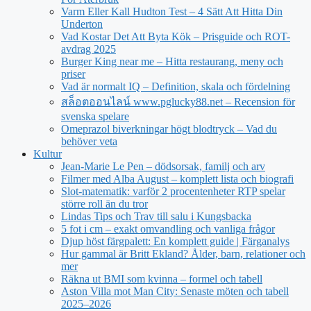
Varm Eller Kall Hudton Test – 4 Sätt Att Hitta Din
Underton
Vad Kostar Det Att Byta Kök – Prisguide och ROT-
avdrag 2025
Burger King near me – Hitta restaurang, meny och
priser
Vad är normalt IQ – Definition, skala och fördelning
สล็อตออนไลน์ www.pglucky88.net – Recension för
svenska spelare
Omeprazol biverkningar högt blodtryck – Vad du
behöver veta
Kultur
Jean‑Marie Le Pen – dödsorsak, familj och arv
Filmer med Alba August – komplett lista och biografi
Slot-matematik: varför 2 procentenheter RTP spelar
större roll än du tror
Lindas Tips och Trav till salu i Kungsbacka
5 fot i cm – exakt omvandling och vanliga frågor
Djup höst färgpalett: En komplett guide | Färganalys
Hur gammal är Britt Ekland? Ålder, barn, relationer och
mer
Räkna ut BMI som kvinna – formel och tabell
Aston Villa mot Man City: Senaste möten och tabell
2025–2026