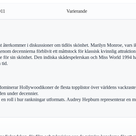
011
Varierande
nt återkommer i diskussioner om tidlös skönhet. Marilyn Monroe, vars 
m decennierna förblivit ett måttstock för klassisk kvinnlig attraktion
e för sin skönhet. Den indiska skådespelerskan och Miss World 1994 ha
tid.
 dominerar Hollywoodikoner de flesta topplistor över världens vackrast
den under decennier.
en roll i hur rankningar utformats. Audrey Hepburn representerar en me