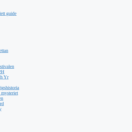
ett guide
ettan
stivalen
H2H
ch Yr
gshistoria
 mysteriet
en
rd
y