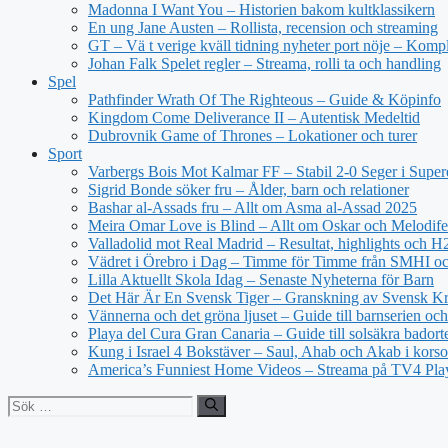
Madonna I Want You – Historien bakom kultklassikern
En ung Jane Austen – Rollista, recension och streaming
GT – Vä t verige kväll tidning nyheter port nöje – Kompl
Johan Falk Spelet regler – Streama, rolli ta och handling
Spel
Pathfinder Wrath Of The Righteous – Guide & Köpinfo
Kingdom Come Deliverance II – Autentisk Medeltid
Dubrovnik Game of Thrones – Lokationer och turer
Sport
Varbergs Bois Mot Kalmar FF – Stabil 2-0 Seger i Super
Sigrid Bonde söker fru – Ålder, barn och relationer
Bashar al-Assads fru – Allt om Asma al-Assad 2025
Meira Omar Love is Blind – Allt om Oskar och Melodife
Valladolid mot Real Madrid – Resultat, highlights och 
Vädret i Örebro i Dag – Timme för Timme från SMHI o
Lilla Aktuellt Skola Idag – Senaste Nyheterna för Barn
Det Här Är En Svensk Tiger – Granskning av Svensk Kri
Vännerna och det gröna ljuset – Guide till barnserien och
Playa del Cura Gran Canaria – Guide till solsäkra badort
Kung i Israel 4 Bokstäver – Saul, Ahab och Akab i korso
America’s Funniest Home Videos – Streama på TV4 Pla
Sök
efter: