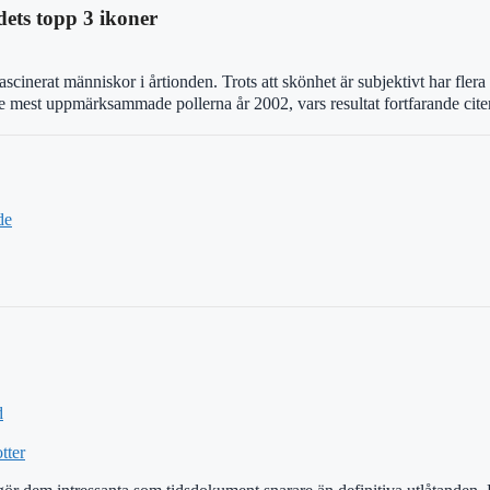
ets topp 3 ikoner
inerat människor i årtionden. Trots att skönhet är subjektivt har flera
mest uppmärksammade pollerna år 2002, vars resultat fortfarande citeras
de
d
tter