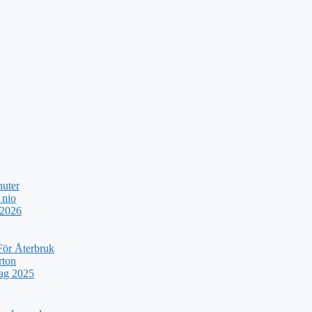
nuter
 nio
 2026
För Återbruk
rton
rag 2025