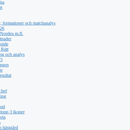
lsa
rt
, formationer och matchanalys
026
Nordea m.fl.
tnader
guide
 Rätt
ng och analys
25
ingen
ör
esultat
chef
ing
und
topp 3 ikoner
eta
s
h hästgård