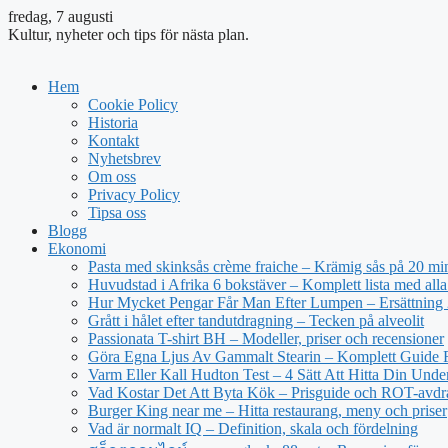
fredag, 7 augusti
Kultur, nyheter och tips för nästa plan.
Hem
Cookie Policy
Historia
Kontakt
Nyhetsbrev
Om oss
Privacy Policy
Tipsa oss
Blogg
Ekonomi
Pasta med skinksås crème fraiche – Krämig sås på 20 mi
Huvudstad i Afrika 6 bokstäver – Komplett lista med alla
Hur Mycket Pengar Får Man Efter Lumpen – Ersättning
Grått i hålet efter tandutdragning – Tecken på alveolit
Passionata T-shirt BH – Modeller, priser och recensioner
Göra Egna Ljus Av Gammalt Stearin – Komplett Guide 
Varm Eller Kall Hudton Test – 4 Sätt Att Hitta Din Unde
Vad Kostar Det Att Byta Kök – Prisguide och ROT-avd
Burger King near me – Hitta restaurang, meny och priser
Vad är normalt IQ – Definition, skala och fördelning