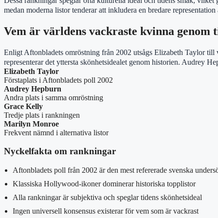
Dessa rankningar speglar ofta kulturella ideal och tidens smak, vilket
medan moderna listor tenderar att inkludera en bredare representation 
Vem är världens vackraste kvinna genom t
Enligt Aftonbladets omröstning från 2002 utsågs Elizabeth Taylor ti
representerar det yttersta skönhetsidealet genom historien. Audrey He
Elizabeth Taylor
Förstaplats i Aftonbladets poll 2002
Audrey Hepburn
Andra plats i samma omröstning
Grace Kelly
Tredje plats i rankningen
Marilyn Monroe
Frekvent nämnd i alternativa listor
Nyckelfakta om rankningar
Aftonbladets poll från 2002 är den mest refererade svenska under
Klassiska Hollywood-ikoner dominerar historiska topplistor
Alla rankningar är subjektiva och speglar tidens skönhetsideal
Ingen universell konsensus existerar för vem som är vackrast