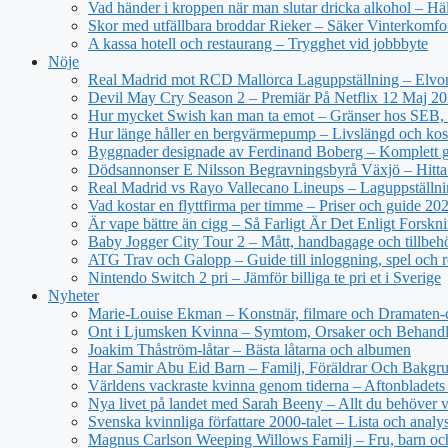
Vad händer i kroppen när man slutar dricka alkohol – Hä
Skor med utfällbara broddar Rieker – Säker Vinterkomfo
A kassa hotell och restaurang – Trygghet vid jobbbyte
Nöje
Real Madrid mot RCD Mallorca Laguppställning – Elvor
Devil May Cry Season 2 – Premiär På Netflix 12 Maj 2
Hur mycket Swish kan man ta emot – Gränser hos SEB, 
Hur länge håller en bergvärmepump – Livslängd och kos
Byggnader designade av Ferdinand Boberg – Komplett 
Dödsannonser E Nilsson Begravningsbyrå Växjö – Hitta
Real Madrid vs Rayo Vallecano Lineups – Laguppställni
Vad kostar en flyttfirma per timme – Priser och guide 20
Är vape bättre än cigg – Så Farligt Är Det Enligt Forskn
Baby Jogger City Tour 2 – Mått, handbagage och tillbeh
ATG Trav och Galopp – Guide till inloggning, spel och r
Nintendo Switch 2 pri – Jämför billiga te pri et i Sverige
Nyheter
Marie-Louise Ekman – Konstnär, filmare och Dramaten-
Ont i Ljumsken Kvinna – Symtom, Orsaker och Behandl
Joakim Thåström-låtar – Bästa låtarna och albumen
Har Samir Abu Eid Barn – Familj, Föräldrar Och Bakgr
Världens vackraste kvinna genom tiderna – Aftonbladets 
Nya livet på landet med Sarah Beeny – Allt du behöver v
Svenska kvinnliga författare 2000-talet – Lista och analy
Magnus Carlson Weeping Willows Familj – Fru, barn oc