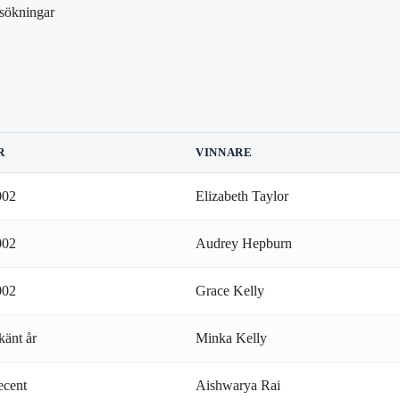
rsökningar
R
VINNARE
002
Elizabeth Taylor
002
Audrey Hepburn
002
Grace Kelly
änt år
Minka Kelly
ecent
Aishwarya Rai