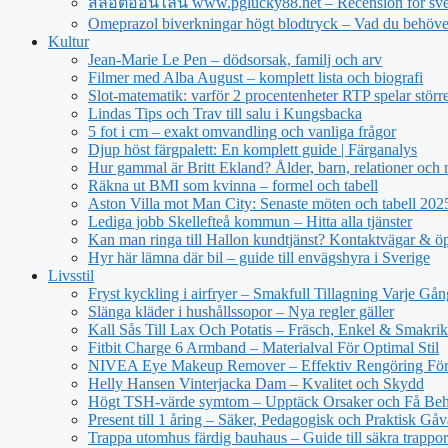
สล็อตออนไลน์ www.pglucky88.net – Recension för sve
Omeprazol biverkningar högt blodtryck – Vad du behöve
Kultur
Jean‑Marie Le Pen – dödsorsak, familj och arv
Filmer med Alba August – komplett lista och biografi
Slot-matematik: varför 2 procentenheter RTP spelar större 
Lindas Tips och Trav till salu i Kungsbacka
5 fot i cm – exakt omvandling och vanliga frågor
Djup höst färgpalett: En komplett guide | Färganalys
Hur gammal är Britt Ekland? Ålder, barn, relationer och
Räkna ut BMI som kvinna – formel och tabell
Aston Villa mot Man City: Senaste möten och tabell 20
Lediga jobb Skellefteå kommun – Hitta alla tjänster
Kan man ringa till Hallon kundtjänst? Kontaktvägar & öp
Hyr här lämna där bil – guide till envägshyra i Sverige
Livsstil
Fryst kyckling i airfryer – Smakfull Tillagning Varje Gån
Slänga kläder i hushållssopor – Nya regler gäller
Kall Sås Till Lax Och Potatis – Fräsch, Enkel & Smakrik
Fitbit Charge 6 Armband – Materialval För Optimal Stil
NIVEA Eye Makeup Remover – Effektiv Rengöring För
Helly Hansen Vinterjacka Dam – Kvalitet och Skydd
Högt TSH-värde symtom – Upptäck Orsaker och Få Beh
Present till 1 åring – Säker, Pedagogisk och Praktisk Gåv
Trappa utomhus färdig bauhaus – Guide till säkra trappor