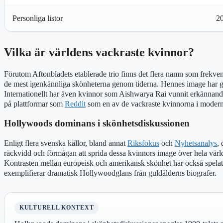
Personliga listor
2
Vilka är världens vackraste kvinnor?
Förutom Aftonbladets etablerade trio finns det flera namn som frekve
de mest igenkännliga skönheterna genom tiderna. Hennes image har geno
Internationellt har även kvinnor som Aishwarya Rai vunnit erkännand
på plattformar som
Reddit
som en av de vackraste kvinnorna i modern 
Hollywoods dominans i skönhetsdiskussionen
Enligt flera svenska källor, bland annat
Riksfokus
och
Nyhetsanalys
,
räckvidd och förmågan att sprida dessa kvinnors image över hela värl
Kontrasten mellan europeisk och amerikansk skönhet har också spelat 
exemplifierar dramatisk Hollywoodglans från guldålderns biografer.
KULTURELL KONTEXT