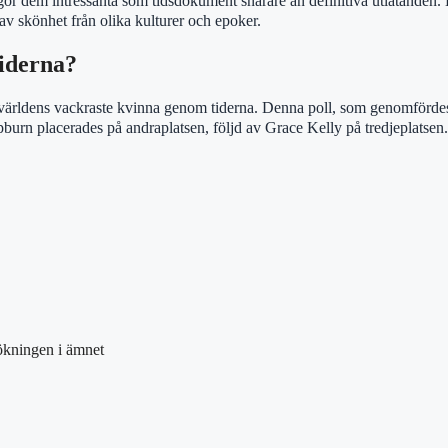
 gör dem intressanta som tidsdokument snarare än definitiva utlåtanden.
av skönhet från olika kulturer och epoker.
iderna?
ll världens vackraste kvinna genom tiderna. Denna poll, som genomförd
pburn placerades på andraplatsen, följd av Grace Kelly på tredjeplatsen.
sökningen i ämnet