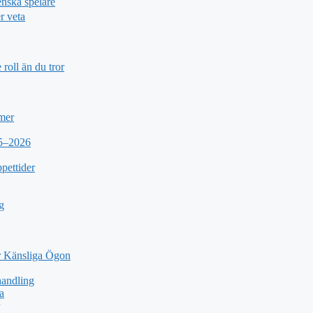
nska spelare
r veta
roll än du tror
 mer
25–2026
pettider
g
 Känsliga Ögon
andling
a