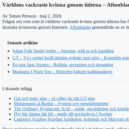
Världens vackraste kvinna genom tiderna – Aftonblad
Av Simon Persson · maj 2, 2026
Frågan om vem som är världens vackraste kvinna genom tiderna har fasc
ikoniska kvinnorna genom historien.
Aftonbladet
genomförde en av de 
Senaste artiklar
Johan Falk Spelet regler – Streama, rolli ta och handling
GT – Vä t verige kväll tidning nyheter port nöje – Komplett gui
En ung Jane Austen – Rollista, recension och streaming
Madonna I Want You – Historien bakom kultklassikern
Liknande inlägg
Gin och tonic glas – så väljer du rätt GT-glas
Mohammed al-Bashir – Syriens nye premiärminister
The Ordinary Hyaluronic Acid – guide, användning och köprå
Hyr här lämna där bil – guide till envägshyra i Sverige
Laurence Auzière-Jourdan: kardiolog, konstnär och Macrons do