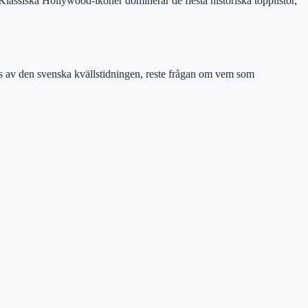
 Klassiska Hollywood-ikoner dominerar de flesta historiska topplistor,
es av den svenska kvällstidningen, reste frågan om vem som