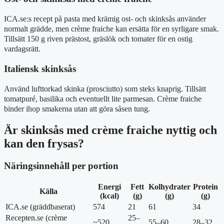
ICA.se:s recept på pasta med krämig ost- och skinksås använder
normalt grädde, men crème fraiche kan ersätta för en syrligare smak.
Tillsätt 150 g riven prästost, gräslök och tomater för en ostig
vardagsrätt.
Italiensk skinksås
Använd lufttorkad skinka (prosciutto) som steks knaprig. Tillsätt
tomatpuré, basilika och eventuellt lite parmesan. Crème fraiche
binder ihop smakerna utan att göra såsen tung.
Är skinksås med crème fraiche nyttig och
kan den frysas?
Näringsinnehåll per portion
Energi
Fett
Kolhydrater
Protein
Källa
(kcal)
(g)
(g)
(g)
ICA.se (gräddbaserat)
574
21
61
34
Recepten.se (crème
25–
~520
55–60
28–32