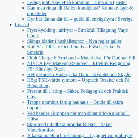
Lediga jobb Skellefteå kommun – Hitta alla tjänster
Kan man ringa till Hallon kundtjänst? Kontaktvägar &
öppettider
Hyr här lämna där bil – guide till envägshyra i Sverige
Livsstil
Fryst kyckling i airfryer – Smakfull Tillagning Varje
Gång
Slänga kläder i hushållssopor – Nya regler gäller
Kall Sås Till Lax Och Potatis – Fräsch, Enkel &
Smakrik
Fitbit Charge 6 Armband – Materialval För Optimal Stil
NIVEA Eye Makeup Remover – Effektiv Rengöring
För Känsliga Ögon
Helly Hansen Vinterjacka Dam – Kvalitet och Skydd
Högt TSH-värde symtom – Upptäck Orsaker och Få
Behandling
Present till 1 åring – Säker, Pedagogisk och Praktisk
Gåva
Trappa utomhus färdig bauhaus – Guide till säkra
trappor
Vad händer i kroppen när man slutar dricka alkohol –
Hälsa
Skor med utfällbara broddar Rieker – Säker
Vinterkomfort
A kassa hotell och restaurang – Trygghet vid jobbbyte