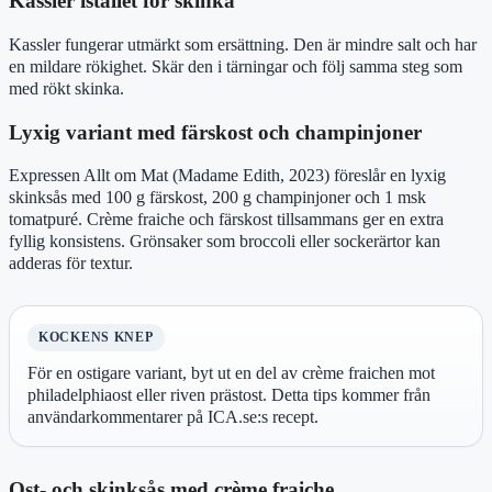
Kassler istället för skinka
Kassler fungerar utmärkt som ersättning. Den är mindre salt och har
en mildare rökighet. Skär den i tärningar och följ samma steg som
med rökt skinka.
Lyxig variant med färskost och champinjoner
Expressen Allt om Mat (Madame Edith, 2023) föreslår en lyxig
skinksås med 100 g färskost, 200 g champinjoner och 1 msk
tomatpuré. Crème fraiche och färskost tillsammans ger en extra
fyllig konsistens. Grönsaker som broccoli eller sockerärtor kan
adderas för textur.
KOCKENS KNEP
För en ostigare variant, byt ut en del av crème fraichen mot
philadelphiaost eller riven prästost. Detta tips kommer från
användarkommentarer på ICA.se:s recept.
Ost- och skinksås med crème fraiche