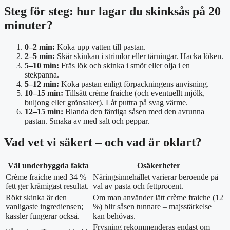
Steg för steg: hur lagar du skinksås på 20
minuter?
0–2 min:
Koka upp vatten till pastan.
2–5 min:
Skär skinkan i strimlor eller tärningar. Hacka löken.
5–10 min:
Fräs lök och skinka i smör eller olja i en
stekpanna.
5–12 min:
Koka pastan enligt förpackningens anvisning.
10–15 min:
Tillsätt crème fraiche (och eventuellt mjölk,
buljong eller grönsaker). Låt puttra på svag värme.
12–15 min:
Blanda den färdiga såsen med den avrunna
pastan. Smaka av med salt och peppar.
Vad vet vi säkert – och vad är oklart?
Väl underbyggda fakta
Osäkerheter
Crème fraiche med 34 %
Näringsinnehållet varierar beroende på
fett ger krämigast resultat.
val av pasta och fettprocent.
Rökt skinka är den
Om man använder lätt crème fraiche (12
vanligaste ingrediensen;
%) blir såsen tunnare – majsstärkelse
kassler fungerar också.
kan behövas.
Frysning rekommenderas endast om