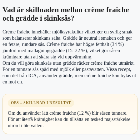
Vad är skillnaden mellan crème fraiche
och grädde i skinksås?
Crème fraiche innehåller mjölksyrakultur vilket ger en syrlig smak
som balanserar skinkans sälta. Grädde är neutral i smaken och ger
en fetare, rundare sås. Crème fraiche har högre fetthalt (34 %)
jämfört med matlagningsgrädde (15–22 %), vilket gör såsen
krämigare utan att skära sig vid uppvärmning.
Om du vill göra skinksås utan grädde räcker crème fraiche utmärkt.
För en tunnare sås späd med mjölk eller pastavatten. Vissa recept,
som det från ICA, använder grädde, men crème fraiche kan bytas ut
en mot en.
OBS – SKILLNAD I RESULTAT
Om du använder lätt crème fraiche (12 %) blir såsen tunnare.
För att återfå krämighet kan du tillsätta en tesked majsstärkelse
utrörd i lite vatten.