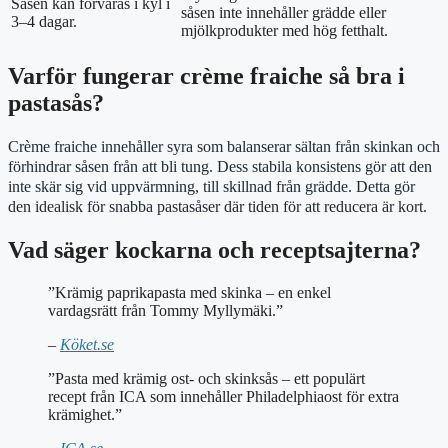
Såsen kan förvaras i kyl i
såsen inte innehåller grädde eller
3–4 dagar.
mjölkprodukter med hög fetthalt.
Varför fungerar crème fraiche så bra i
pastasås?
Crème fraiche innehåller syra som balanserar sältan från skinkan och
förhindrar såsen från att bli tung. Dess stabila konsistens gör att den
inte skär sig vid uppvärmning, till skillnad från grädde. Detta gör
den idealisk för snabba pastasåser där tiden för att reducera är kort.
Vad säger kockarna och receptsajterna?
”Krämig paprikapasta med skinka – en enkel
vardagsrätt från Tommy Myllymäki.”
–
Köket.se
”Pasta med krämig ost- och skinksås – ett populärt
recept från ICA som innehåller Philadelphiaost för extra
krämighet.”