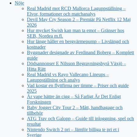
Nöje
Real Madrid mot RCD Mallorca Laguppställning –
Elvor, formationer och matchanalys
Devil May Cry Season 2 – Premiär På Netflix 12 Maj
2026
Hur mycket Swish kan man ta emot – Gränser hos
SEB, Nordea m.fl.
Hur länge håller en bergvärmepump – Livslängd och
kostnader
Byggnader designade av Ferdinand Boberg – Komplett
guide
Dödsannonser E Nilsson Begravningsbyrå Växjö –
Hitta Rätt
Real Madrid vs Rayo Vallecano Lineups –
Laguppställning och analys
Vad kostar en flyttfirma per timme – Priser och guide
2025
Är vape bättre än cigg – Så Farligt Är Det Enligt
Forskningen
Baby Jogger City Tour 2 – Mått, handbagage och
tillbehör
ATG Trav och Galopp – Guide till inloggning, spel och
resultat
Nintendo Switch 2 pri – Jämför billiga te pri et i
Sverige