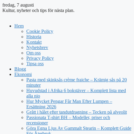
fredag, 7 augusti
Kultur, nyheter och tips för nästa plan.
Hem
Cookie Policy
Historia
Kontakt
Nyhetsbrev
Om oss
Privacy Policy
Tipsa oss
Blogg
Ekonomi
Pasta med skinksås crème fraiche – Krämig sås på 20
minuter
Huvudstad i Afrika 6 bokstäver – Komplett lista med
alla nio
Hur Mycket Pengar Får Man Efter Lumpen –
Ersättning 2026
Grått i hålet efter tandutdragning – Tecken på alveolit
Passionata T-shirt BH – Modeller, priser och
recensioner
Göra Egna Ljus Av Gammalt Stearin – Komplett Guide
För Återbruk