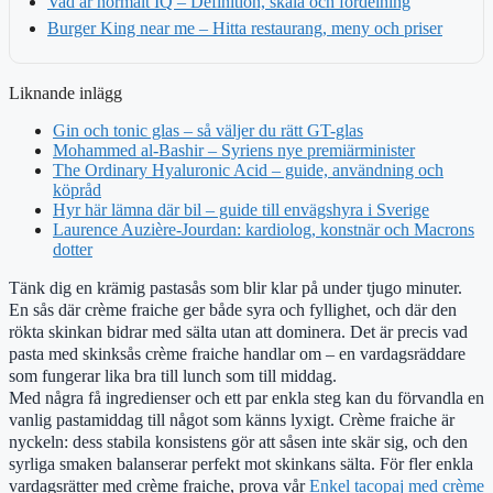
Vad är normalt IQ – Definition, skala och fördelning
Burger King near me – Hitta restaurang, meny och priser
Liknande inlägg
Gin och tonic glas – så väljer du rätt GT-glas
Mohammed al-Bashir – Syriens nye premiärminister
The Ordinary Hyaluronic Acid – guide, användning och
köpråd
Hyr här lämna där bil – guide till envägshyra i Sverige
Laurence Auzière-Jourdan: kardiolog, konstnär och Macrons
dotter
Tänk dig en krämig pastasås som blir klar på under tjugo minuter.
En sås där crème fraiche ger både syra och fyllighet, och där den
rökta skinkan bidrar med sälta utan att dominera. Det är precis vad
pasta med skinksås crème fraiche handlar om – en vardagsräddare
som fungerar lika bra till lunch som till middag.
Med några få ingredienser och ett par enkla steg kan du förvandla en
vanlig pastamiddag till något som känns lyxigt. Crème fraiche är
nyckeln: dess stabila konsistens gör att såsen inte skär sig, och den
syrliga smaken balanserar perfekt mot skinkans sälta. För fler enkla
vardagsrätter med crème fraiche, prova vår
Enkel tacopaj med crème