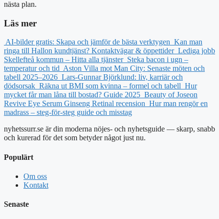
nästa plan.
Läs mer
AI-bilder gratis: Skapa och jämför de bästa verktygen
Kan man
ringa till Hallon kundtjänst? Kontaktvägar & öppettider
Lediga jobb
Skellefteå kommun – Hitta alla tjänster
Steka bacon i ugn –
temperatur och tid
Aston Villa mot Man City: Senaste möten och
tabell 2025–2026
Lars-Gunnar Björklund: liv, karriär och
dödsorsak
Räkna ut BMI som kvinna – formel och tabell
Hur
mycket får man låna till bostad? Guide 2025
Beauty of Joseon
Revive Eye Serum Ginseng Retinal recension
Hur man rengör en
madrass – steg-för-steg guide och misstag
nyhetssurr.se är din moderna nöjes- och nyhetsguide — skarp, snabb
och kurerad för det som betyder något just nu.
Populärt
Om oss
Kontakt
Senaste