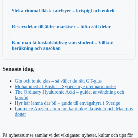
Steka rimmat fläsk i airfryer – krispigt och enkelt
Reservdelar till äldre markiser – hitta rätt delar
Kan man få bostadsbidrag som student – Villkor,
beräkning och ansökan
Senaste idag
Gin och tonic glas – så väljer du rätt GT-glas
Mohammed al-Bashir – Syriens nye premiärminister
The Ordinary Hyaluronic Acid – guide, användning och
köpråd
Hyr här lämna där bil – guide till envägshyra i Sverige
Laurence Auzière-Jourdan: kardiolog, konstnär och Macrons
dotter
På nyhetssurr.se samlar vi det viktigaste: nyheter, kultur och tips för