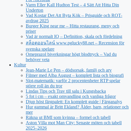
Varm Eller Kall Hudton Test – 4 Sätt Att Hitta Din
Underton
Vad Kostar Det Att Byta Kök – Prisguide och ROT-
avdrag 2025
Burger King near me – Hitta restaurang, meny och
priser
Vad är normalt IQ – Definition, skala och fördelning
สล็อตออนไลน์ www.pglucky88.net – Recension för
svenska spelare
Omeprazol biverkningar högt blodtryck – Vad du
behöver veta
Kultur
Jean‑Marie Le Pen – dödsorsak, familj och arv
Filmer med Alba August – komplett lista och biografi
Slot-matematik: varför 2 procentenheter RTP spelar
större roll än du tror
Lindas Tips och Trav till salu i Kungsbacka
5 fot i cm – exakt omvandling och vanliga frågor
Djup höst färgpalett: En komplett guide | Färganalys
Hur gammal är Britt Ekland? Ålder, barn, relationer och
mer
Räkna ut BMI som kvinna – formel och tabell
Aston Villa mot Man City: Senaste möten och tabell
2025–2026