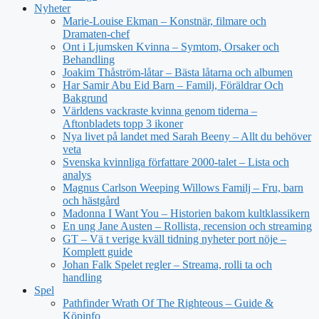
Nyheter
Marie-Louise Ekman – Konstnär, filmare och
Dramaten-chef
Ont i Ljumsken Kvinna – Symtom, Orsaker och
Behandling
Joakim Thåström-låtar – Bästa låtarna och albumen
Har Samir Abu Eid Barn – Familj, Föräldrar Och
Bakgrund
Världens vackraste kvinna genom tiderna –
Aftonbladets topp 3 ikoner
Nya livet på landet med Sarah Beeny – Allt du behöver
veta
Svenska kvinnliga författare 2000-talet – Lista och
analys
Magnus Carlson Weeping Willows Familj – Fru, barn
och hästgård
Madonna I Want You – Historien bakom kultklassikern
En ung Jane Austen – Rollista, recension och streaming
GT – Vä t verige kväll tidning nyheter port nöje –
Komplett guide
Johan Falk Spelet regler – Streama, rolli ta och
handling
Spel
Pathfinder Wrath Of The Righteous – Guide &
Köpinfo