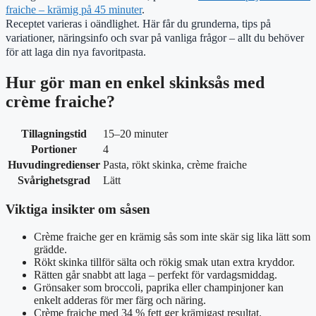
fraiche – krämig på 45 minuter
.
Receptet varieras i oändlighet. Här får du grunderna, tips på
variationer, näringsinfo och svar på vanliga frågor – allt du behöver
för att laga din nya favoritpasta.
Hur gör man en enkel skinksås med
crème fraiche?
Tillagningstid
15–20 minuter
Portioner
4
Huvudingredienser
Pasta, rökt skinka, crème fraiche
Svårighetsgrad
Lätt
Viktiga insikter om såsen
Crème fraiche ger en krämig sås som inte skär sig lika lätt som
grädde.
Rökt skinka tillför sälta och rökig smak utan extra kryddor.
Rätten går snabbt att laga – perfekt för vardagsmiddag.
Grönsaker som broccoli, paprika eller champinjoner kan
enkelt adderas för mer färg och näring.
Crème fraiche med 34 % fett ger krämigast resultat.