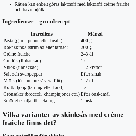
Rätten kan enkelt göras laktosfri med laktosfri crème fraiche
och havremjölk.
Ingredienser – grundrecept
Ingrediens
Mängd
Pasta (gärna penne eller fusilli)
400 g
Rökt skinka (strimlad eller tärnad)
200 g
Crème fraiche
2–3 dl
Gul lök (finhackad)
1 st
Vitlök (finhackad)
1–2 klyftor
Salt och svartpeppar
Efter smak
Mjölk (för tunnare sås, valfritt)
1–2 dl
Köttbuljong (tärning eller fond)
1 st
Grönsaker (broccoli, champinjoner etc.)
Efter önskemål
Smör eller olja till stekning
1 msk
Vilka varianter av skinksås med crème
fraiche finns det?