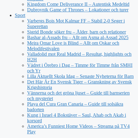
Kingdom Come Deliverance II – Autentisk Medeltid
Dubrovnik Game of Thrones – Lokationer och turer
Sport
Varbergs Bois Mot Kalmar FF – Stabil 2-0 Seger i
Superettan
Sigrid Bonde söker fru – Ålder, barn och relationer
Bashar al-Assads fru – Allt om Asma al-Assad 2025
Meira Omar Love is Blind – Allt om Oskar och
Melodifestivalen
Valladolid mot Real Madrid – Resultat, highlights och
H2H
Vädret i Örebro i Dag – Timme för Timme från SMHI
och Yr
Lilla Aktuellt Skola Idag – Senaste Nyheterna för Barn
Det Här Är En Svensk Tiger – Granskning av Svensk
Krigshistoria
Vännerna och det gröna ljuset – Guide till barnserien
och mysteriet
Playa del Cura Gran Canaria – Guide till solsäkra
badorten
Kung i Israel 4 Bokstäver – Saul, Ahab och Akab i
korsord
America’s Funniest Home Videos – Streama på TV4
Play