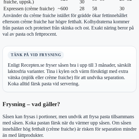
fraiche, uppsk.)
30
Expressen (crème fraiche)
~600
28
58
30
Använder du crème fraiche istället för grädde ökar fettinnehållet
eftersom crème fraiche har högre fetthalt. Kolhydraterna kommer
från pastan och proteinet från skinka och ost. Exakt näring beror på
val av pasta och fettprocent.
TÄNK PÅ VID FRYSNING
Enligt Recepten.se fryser såsen bra i upp till 3 månader, särskilt
laktosfria varianter. Tina i kylen och värm försiktigt med extra
vätska (mjölk eller crème fraiche) för att undvika separation.
Koka alltid färsk pasta vid servering.
Frysning – vad gäller?
Såsen kan frysas i portioner, men undvik att frysa pasta tillsammans
med såsen. Koka pastan färsk när du värmer upp såsen. Om såsen
innehåller hög fetthalt (crème fraiche) är risken för separation mindre
än med lättprodukter.