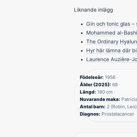
Liknande inlägg
Gin och tonic glas – 
Mohammed al-Bashir 
The Ordinary Hyalur
Hyr här lämna där bil
Laurence Auzière-Jo
Födelseår:
1956 ·
Ålder (2025):
68 ·
Längd:
180 cm ·
Nuvarande maka:
Patricia
Antal barn:
2 (Robin, Leo)
Diagnos:
Prostatacancer