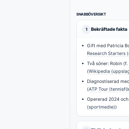
SNABBÖVERSIKT
Bekräftade fakta
1
Gift med Patricia B
Research Starters 
Två söner: Robin (f.
(
Wikipedia (uppsla
Diagnostiserad me
(
ATP Tour (tennisf
Opererad 2024 och i
(sportmedie)
)