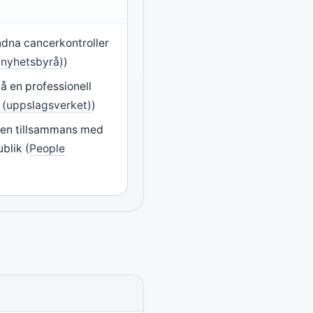
ndna cancerkontroller
nyhetsbyrå)
)
å en professionell
 (uppslagsverket)
)
ven tillsammans med
ublik (
People