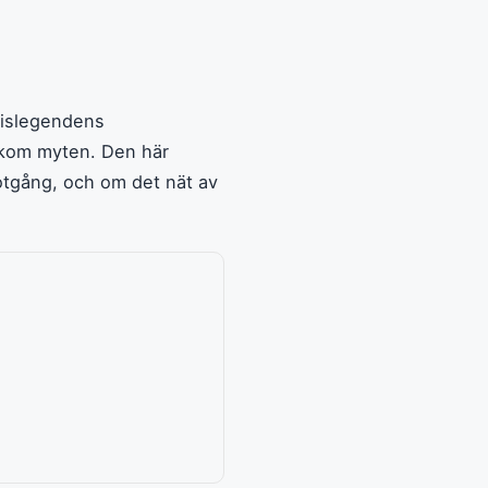
nislegendens
akom myten. Den här
motgång, och om det nät av