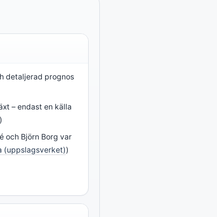
h detaljerad prognos
xt – endast en källa
)
é och Björn Borg var
a (uppslagsverket)
)