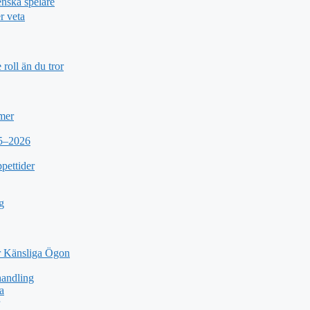
nska spelare
r veta
roll än du tror
 mer
25–2026
pettider
g
 Känsliga Ögon
andling
a