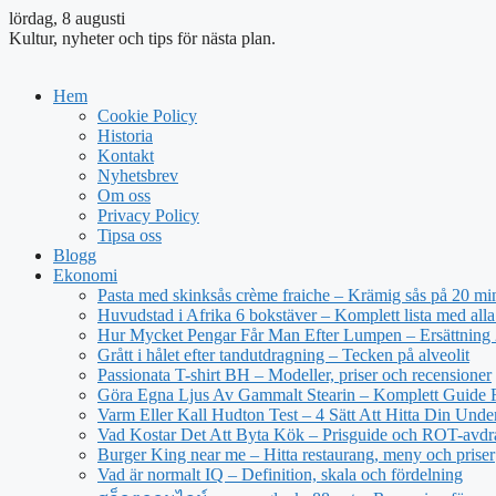
lördag, 8 augusti
Kultur, nyheter och tips för nästa plan.
Hem
Cookie Policy
Historia
Kontakt
Nyhetsbrev
Om oss
Privacy Policy
Tipsa oss
Blogg
Ekonomi
Pasta med skinksås crème fraiche – Krämig sås på 20 mi
Huvudstad i Afrika 6 bokstäver – Komplett lista med alla
Hur Mycket Pengar Får Man Efter Lumpen – Ersättning
Grått i hålet efter tandutdragning – Tecken på alveolit
Passionata T-shirt BH – Modeller, priser och recensioner
Göra Egna Ljus Av Gammalt Stearin – Komplett Guide 
Varm Eller Kall Hudton Test – 4 Sätt Att Hitta Din Unde
Vad Kostar Det Att Byta Kök – Prisguide och ROT-avd
Burger King near me – Hitta restaurang, meny och priser
Vad är normalt IQ – Definition, skala och fördelning