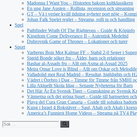
Madonna I Want You – Historien bakom kultklassikern
En ung Jane Austen – Rollista, recension och streaming
GT – Vä t verige kväll tidning nyheter port nöje – Kompl
Johan Falk Spelet regler – Streama, rolli ta och handling
Spel
Pathfinder Wrath Of The Righteous – Guide & Köpinfo
Kingdom Come Deliverance II – Autentisk Medeltid
Dubrovnik Game of Thrones – Lokationer och turer
Sport
Varbergs Bois Mot Kalmar FF – Stabil 2-0 Seger i Super
Sigrid Bonde söker fru – Ålder, barn och relationer
Bashar al-Assads fru – Allt om Asma al-Assad 2025
Meira Omar Love is Blind – Allt om Oskar och Melodife
Valladolid mot Real Madrid – Resultat, highlights och 
Vädret i Örebro i Dag – Timme för Timme från SMHI o
Lilla Aktuellt Skola Idag – Senaste Nyheterna för Barn
Det Här Är En Svensk Tiger – Granskning av Svensk Kri
Vännerna och det gröna ljuset – Guide till barnserien och
Playa del Cura Gran Canaria – Guide till solsäkra badort
Kung i Israel 4 Bokstäver – Saul, Ahab och Akab i korso
America’s Funniest Home Videos – Streama på TV4 Pla
Sök
efter: