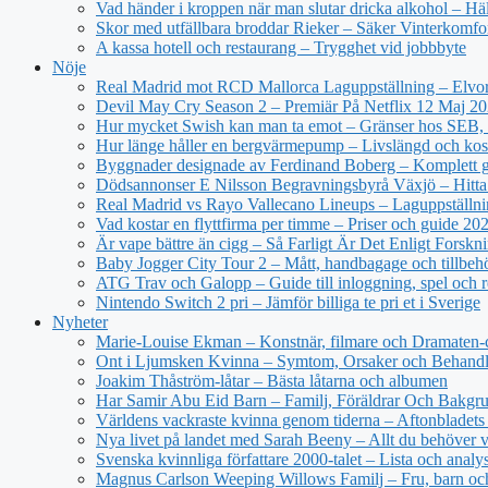
Vad händer i kroppen när man slutar dricka alkohol – Hä
Skor med utfällbara broddar Rieker – Säker Vinterkomfo
A kassa hotell och restaurang – Trygghet vid jobbbyte
Nöje
Real Madrid mot RCD Mallorca Laguppställning – Elvor
Devil May Cry Season 2 – Premiär På Netflix 12 Maj 2
Hur mycket Swish kan man ta emot – Gränser hos SEB, 
Hur länge håller en bergvärmepump – Livslängd och kos
Byggnader designade av Ferdinand Boberg – Komplett 
Dödsannonser E Nilsson Begravningsbyrå Växjö – Hitta
Real Madrid vs Rayo Vallecano Lineups – Laguppställni
Vad kostar en flyttfirma per timme – Priser och guide 20
Är vape bättre än cigg – Så Farligt Är Det Enligt Forskn
Baby Jogger City Tour 2 – Mått, handbagage och tillbeh
ATG Trav och Galopp – Guide till inloggning, spel och r
Nintendo Switch 2 pri – Jämför billiga te pri et i Sverige
Nyheter
Marie-Louise Ekman – Konstnär, filmare och Dramaten-
Ont i Ljumsken Kvinna – Symtom, Orsaker och Behandl
Joakim Thåström-låtar – Bästa låtarna och albumen
Har Samir Abu Eid Barn – Familj, Föräldrar Och Bakgr
Världens vackraste kvinna genom tiderna – Aftonbladets 
Nya livet på landet med Sarah Beeny – Allt du behöver v
Svenska kvinnliga författare 2000-talet – Lista och analy
Magnus Carlson Weeping Willows Familj – Fru, barn oc