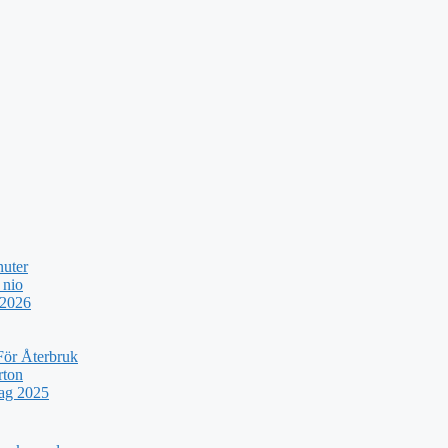
nuter
 nio
 2026
För Återbruk
rton
rag 2025