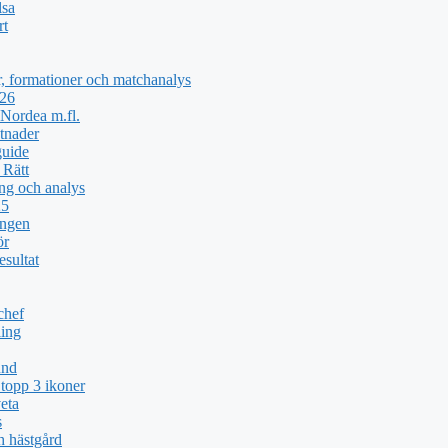
lsa
rt
, formationer och matchanalys
026
Nordea m.fl.
tnader
guide
 Rätt
ng och analys
25
ingen
ör
esultat
chef
ing
und
topp 3 ikoner
eta
s
h hästgård