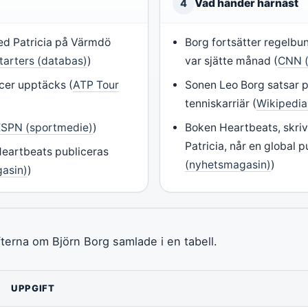
Vad händer härnäst
4
med Patricia på Värmdö
Borg fortsätter regelbu
arters (databas)
)
var sjätte månad (
CNN (
cer upptäcks (
ATP Tour
Sonen Leo Borg satsar p
tenniskarriär (
Wikipedia
ESPN (sportmedie)
)
Boken Heartbeats, skri
Patricia, når en global p
eartbeats publiceras
(nyhetsmagasin)
)
asin)
)
fterna om Björn Borg samlade i en tabell.
UPPGIFT