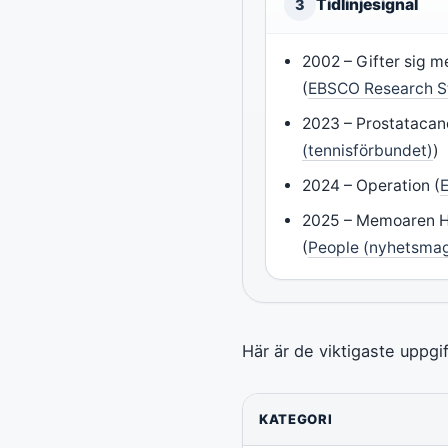
Tidlinjesignal
3
2002 – Gifter sig 
(
EBSCO Research St
2023 – Prostatacan
(tennisförbundet)
)
2024 – Operation (
2025 – Memoaren H
(
People (nyhetsmag
Här är de viktigaste uppgi
KATEGORI