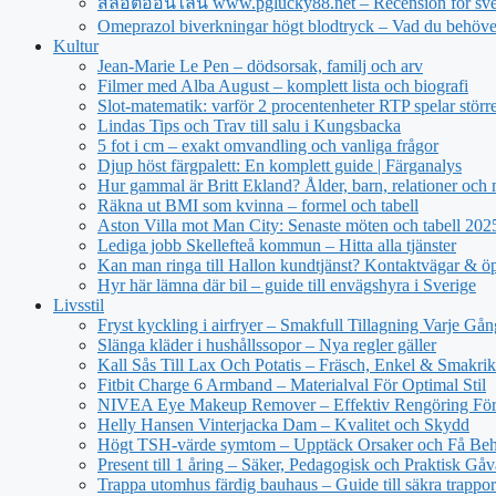
สล็อตออนไลน์ www.pglucky88.net – Recension för sve
Omeprazol biverkningar högt blodtryck – Vad du behöve
Kultur
Jean‑Marie Le Pen – dödsorsak, familj och arv
Filmer med Alba August – komplett lista och biografi
Slot-matematik: varför 2 procentenheter RTP spelar större 
Lindas Tips och Trav till salu i Kungsbacka
5 fot i cm – exakt omvandling och vanliga frågor
Djup höst färgpalett: En komplett guide | Färganalys
Hur gammal är Britt Ekland? Ålder, barn, relationer och
Räkna ut BMI som kvinna – formel och tabell
Aston Villa mot Man City: Senaste möten och tabell 20
Lediga jobb Skellefteå kommun – Hitta alla tjänster
Kan man ringa till Hallon kundtjänst? Kontaktvägar & öp
Hyr här lämna där bil – guide till envägshyra i Sverige
Livsstil
Fryst kyckling i airfryer – Smakfull Tillagning Varje Gån
Slänga kläder i hushållssopor – Nya regler gäller
Kall Sås Till Lax Och Potatis – Fräsch, Enkel & Smakrik
Fitbit Charge 6 Armband – Materialval För Optimal Stil
NIVEA Eye Makeup Remover – Effektiv Rengöring För
Helly Hansen Vinterjacka Dam – Kvalitet och Skydd
Högt TSH-värde symtom – Upptäck Orsaker och Få Beh
Present till 1 åring – Säker, Pedagogisk och Praktisk Gåv
Trappa utomhus färdig bauhaus – Guide till säkra trappor