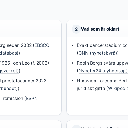
Vad som är oklart
2
org sedan 2002 (
EBSCO
Exakt cancerstadium oc
(databas)
)
(
CNN (nyhetsbyrå)
)
 1985) och Leo (f. 2003)
Robin Borgs svåra uppvä
gsverket)
)
(
Nyheter24 (nyhetssajt)
d prostatacancer 2023
Huruvida Loredana Bert
örbundet)
)
juridiskt gifta (
Wikipedi
 remission (
ESPN