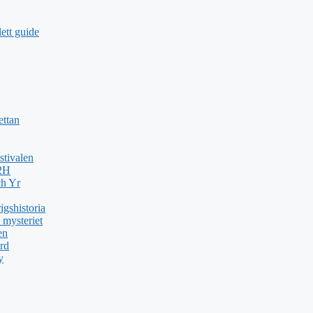
ett guide
ettan
stivalen
H2H
ch Yr
gshistoria
 mysteriet
en
rd
y