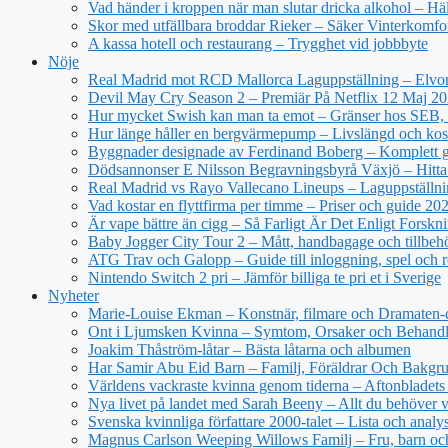
Vad händer i kroppen när man slutar dricka alkohol – Hä
Skor med utfällbara broddar Rieker – Säker Vinterkomfo
A kassa hotell och restaurang – Trygghet vid jobbbyte
Nöje
Real Madrid mot RCD Mallorca Laguppställning – Elvor
Devil May Cry Season 2 – Premiär På Netflix 12 Maj 2
Hur mycket Swish kan man ta emot – Gränser hos SEB, 
Hur länge håller en bergvärmepump – Livslängd och kos
Byggnader designade av Ferdinand Boberg – Komplett 
Dödsannonser E Nilsson Begravningsbyrå Växjö – Hitta
Real Madrid vs Rayo Vallecano Lineups – Laguppställni
Vad kostar en flyttfirma per timme – Priser och guide 20
Är vape bättre än cigg – Så Farligt Är Det Enligt Forskn
Baby Jogger City Tour 2 – Mått, handbagage och tillbeh
ATG Trav och Galopp – Guide till inloggning, spel och r
Nintendo Switch 2 pri – Jämför billiga te pri et i Sverige
Nyheter
Marie-Louise Ekman – Konstnär, filmare och Dramaten-
Ont i Ljumsken Kvinna – Symtom, Orsaker och Behandl
Joakim Thåström-låtar – Bästa låtarna och albumen
Har Samir Abu Eid Barn – Familj, Föräldrar Och Bakgr
Världens vackraste kvinna genom tiderna – Aftonbladets 
Nya livet på landet med Sarah Beeny – Allt du behöver v
Svenska kvinnliga författare 2000-talet – Lista och analy
Magnus Carlson Weeping Willows Familj – Fru, barn oc