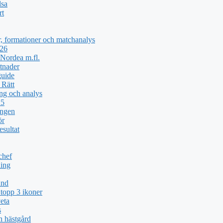
lsa
rt
, formationer och matchanalys
026
Nordea m.fl.
tnader
guide
 Rätt
ng och analys
25
ingen
ör
esultat
chef
ing
und
topp 3 ikoner
eta
s
h hästgård