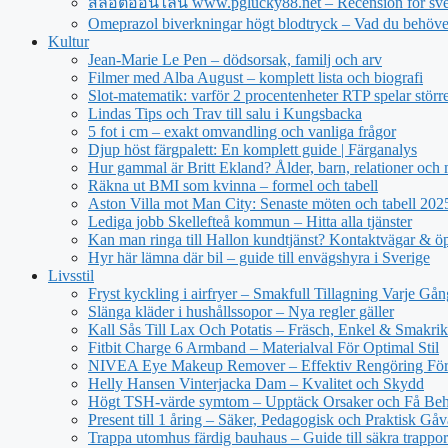
สล็อตออนไลน์ www.pglucky88.net – Recension för sve
Omeprazol biverkningar högt blodtryck – Vad du behöve
Kultur
Jean‑Marie Le Pen – dödsorsak, familj och arv
Filmer med Alba August – komplett lista och biografi
Slot-matematik: varför 2 procentenheter RTP spelar större 
Lindas Tips och Trav till salu i Kungsbacka
5 fot i cm – exakt omvandling och vanliga frågor
Djup höst färgpalett: En komplett guide | Färganalys
Hur gammal är Britt Ekland? Ålder, barn, relationer och
Räkna ut BMI som kvinna – formel och tabell
Aston Villa mot Man City: Senaste möten och tabell 20
Lediga jobb Skellefteå kommun – Hitta alla tjänster
Kan man ringa till Hallon kundtjänst? Kontaktvägar & öp
Hyr här lämna där bil – guide till envägshyra i Sverige
Livsstil
Fryst kyckling i airfryer – Smakfull Tillagning Varje Gån
Slänga kläder i hushållssopor – Nya regler gäller
Kall Sås Till Lax Och Potatis – Fräsch, Enkel & Smakrik
Fitbit Charge 6 Armband – Materialval För Optimal Stil
NIVEA Eye Makeup Remover – Effektiv Rengöring För
Helly Hansen Vinterjacka Dam – Kvalitet och Skydd
Högt TSH-värde symtom – Upptäck Orsaker och Få Beh
Present till 1 åring – Säker, Pedagogisk och Praktisk Gåv
Trappa utomhus färdig bauhaus – Guide till säkra trappor