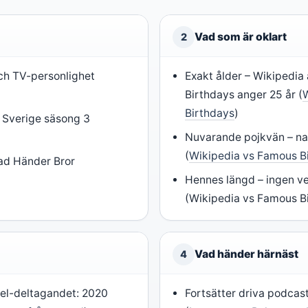
Vad som är oklart
2
och TV-personlighet
Exakt ålder – Wikipedia
Birthdays anger 25 år (
Birthdays
)
d Sverige säsong 3
)
Nuvarande pojkvän – na
(
Wikipedia vs Famous B
ad Händer Bror
Hennes längd – ingen ver
(Wikipedia vs Famous B
Vad händer härnäst
4
tel-deltagandet: 2020
Fortsätter driva podcas