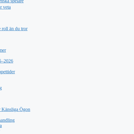
nska spelare
r veta
roll än du tror
 mer
25–2026
pettider
g
 Känsliga Ögon
andling
a