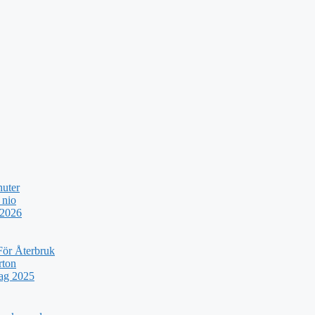
nuter
 nio
 2026
För Återbruk
rton
rag 2025