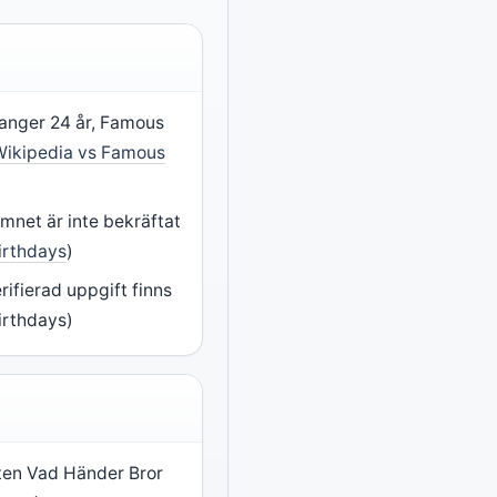
 anger 24 år, Famous
Wikipedia vs Famous
mnet är inte bekräftat
irthdays
)
ifierad uppgift finns
irthdays)
ten Vad Händer Bror