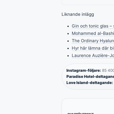
Liknande inlägg
Gin och tonic glas – 
Mohammed al-Bashir 
The Ordinary Hyalur
Hyr här lämna där bil
Laurence Auzière-Jo
Instagram-följare:
85 400
Paradise Hotel-deltagan
Love Island-deltagande: