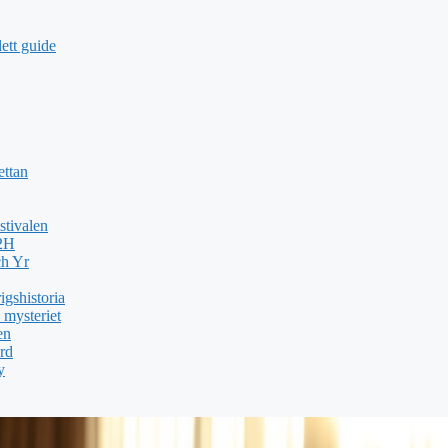
ett guide
ettan
stivalen
H2H
ch Yr
gshistoria
 mysteriet
en
rd
y