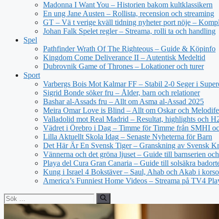
Madonna I Want You – Historien bakom kultklassikern
En ung Jane Austen – Rollista, recension och streaming
GT – Vä t verige kväll tidning nyheter port nöje – Kompl
Johan Falk Spelet regler – Streama, rolli ta och handling
Spel
Pathfinder Wrath Of The Righteous – Guide & Köpinfo
Kingdom Come Deliverance II – Autentisk Medeltid
Dubrovnik Game of Thrones – Lokationer och turer
Sport
Varbergs Bois Mot Kalmar FF – Stabil 2-0 Seger i Super
Sigrid Bonde söker fru – Ålder, barn och relationer
Bashar al-Assads fru – Allt om Asma al-Assad 2025
Meira Omar Love is Blind – Allt om Oskar och Melodife
Valladolid mot Real Madrid – Resultat, highlights och 
Vädret i Örebro i Dag – Timme för Timme från SMHI o
Lilla Aktuellt Skola Idag – Senaste Nyheterna för Barn
Det Här Är En Svensk Tiger – Granskning av Svensk Kri
Vännerna och det gröna ljuset – Guide till barnserien och
Playa del Cura Gran Canaria – Guide till solsäkra badort
Kung i Israel 4 Bokstäver – Saul, Ahab och Akab i korso
America’s Funniest Home Videos – Streama på TV4 Pla
Sök
efter: