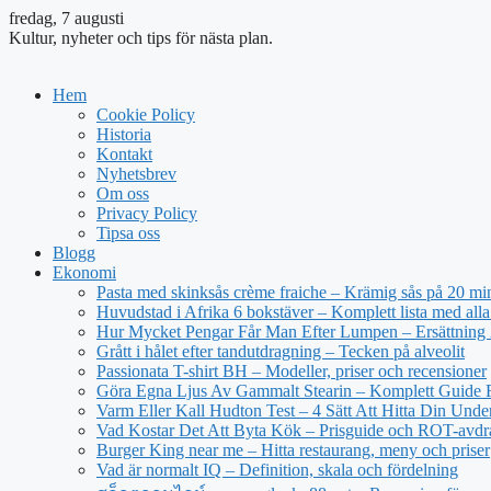
fredag, 7 augusti
Kultur, nyheter och tips för nästa plan.
Hem
Cookie Policy
Historia
Kontakt
Nyhetsbrev
Om oss
Privacy Policy
Tipsa oss
Blogg
Ekonomi
Pasta med skinksås crème fraiche – Krämig sås på 20 mi
Huvudstad i Afrika 6 bokstäver – Komplett lista med alla
Hur Mycket Pengar Får Man Efter Lumpen – Ersättning
Grått i hålet efter tandutdragning – Tecken på alveolit
Passionata T-shirt BH – Modeller, priser och recensioner
Göra Egna Ljus Av Gammalt Stearin – Komplett Guide 
Varm Eller Kall Hudton Test – 4 Sätt Att Hitta Din Unde
Vad Kostar Det Att Byta Kök – Prisguide och ROT-avd
Burger King near me – Hitta restaurang, meny och priser
Vad är normalt IQ – Definition, skala och fördelning