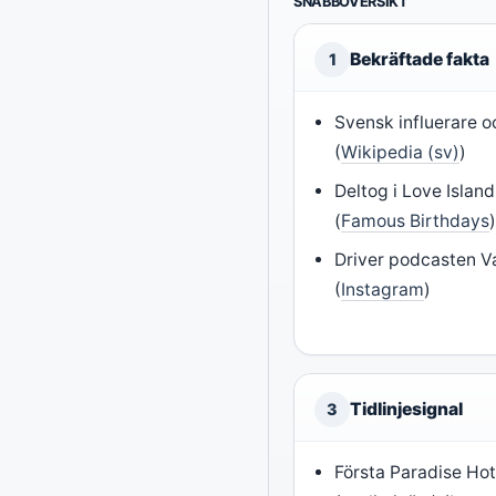
SNABBÖVERSIKT
Bekräftade fakta
1
Svensk influerare 
(
Wikipedia (sv)
)
Deltog i Love Islan
(
Famous Birthdays
Driver podcasten V
(
Instagram
)
Tidlinjesignal
3
Första Paradise Ho