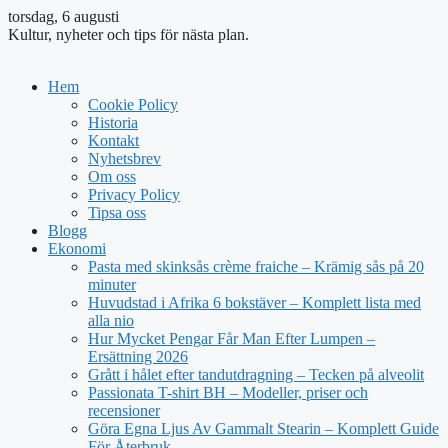
torsdag, 6 augusti
Kultur, nyheter och tips för nästa plan.
Hem
Cookie Policy
Historia
Kontakt
Nyhetsbrev
Om oss
Privacy Policy
Tipsa oss
Blogg
Ekonomi
Pasta med skinksås crème fraiche – Krämig sås på 20
minuter
Huvudstad i Afrika 6 bokstäver – Komplett lista med
alla nio
Hur Mycket Pengar Får Man Efter Lumpen –
Ersättning 2026
Grått i hålet efter tandutdragning – Tecken på alveolit
Passionata T-shirt BH – Modeller, priser och
recensioner
Göra Egna Ljus Av Gammalt Stearin – Komplett Guide
För Återbruk