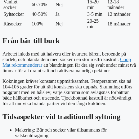
Vanligt
15-20
12-18
60-70%
Nej
socker
min
månader
Syltsocker
40-50%
Ja
3-5 min
12 månader
20-25
Råsocker
100%
Nej
18 månader
min
Från bär till burk
Arbetet inleds med att halvera eller kvartera bären, beroende på
storlek, och blanda dem med socker i en stor rostfri kastrull.
Coop
Mat rekommenderar
att blandningen får dra sig svalt under minst två
timmar för att dra ut saft och aktivera naturliga pektiner.
Kokningen kräver konstant uppmärksamhet. Temperaturen ska nå
104-105 grader för att rätt konsistens ska uppnås. Skumning utförs
noggrant med en hålslev; varje skumma som avlägsnas förbättrar
både hållbarhet och utseende. Tjockbottnad kastrull är nödvändigt
för att undvika brända partier vid den långa koktiden.
Tidsaspekter vid traditionell syltning
Makering
: Bär och socker vilar tillsammans för
vätskeutdragning