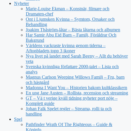
Nyheter
Marie-Louise Ekman – Konstnär, filmare och
Dramaten-chef
Ont i Ljumsken Kvinna – Symtom, Orsaker och
Behandling
Joakim Thåström-låtar – Bästa låtarna och albumen
Har Samir Abu Eid Barn – Familj, Föräldrar Och
Bakgrund
Världens vackraste kvinna genom tiderna –
Aftonbladets topp 3 ikoner
Nya livet på landet med Sarah Beeny – Allt du behöver
veta
Svenska kvinnliga författare 2000-talet – Lista och
analys
Magnus Carlson Weeping Willows Familj – Fru, barn
och hästgård
Madonna I Want You – Historien bakom kultklassikern
En ung Jane Austen – Rollista, recension och streaming
GT – Vä t verige kväll tidning nyheter port nöje –
Komplett guide
Johan Falk Spelet regler – Streama, rolli ta och
handling
Spel
Pathfinder Wrath Of The Righteous – Guide &
Köpinfo