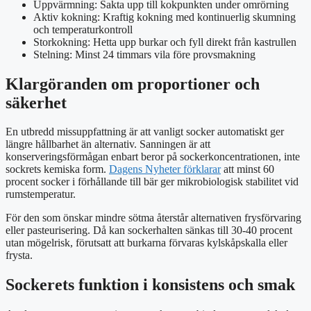
Uppvärmning
: Sakta upp till kokpunkten under omrörning
Aktiv kokning
: Kraftig kokning med kontinuerlig skumning
och temperaturkontroll
Storkokning
: Hetta upp burkar och fyll direkt från kastrullen
Stelning
: Minst 24 timmars vila före provsmakning
Klargöranden om proportioner och
säkerhet
En utbredd missuppfattning är att vanligt socker automatiskt ger
längre hållbarhet än alternativ. Sanningen är att
konserveringsförmågan enbart beror på sockerkoncentrationen, inte
sockrets kemiska form.
Dagens Nyheter förklarar
att minst 60
procent socker i förhållande till bär ger mikrobiologisk stabilitet vid
rumstemperatur.
För den som önskar mindre sötma återstår alternativen frysförvaring
eller pasteurisering. Då kan sockerhalten sänkas till 30-40 procent
utan mögelrisk, förutsatt att burkarna förvaras kylskåpskalla eller
frysta.
Sockerets funktion i konsistens och smak