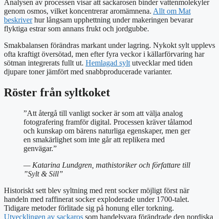
Analysen av processen visar att sackarosen binder vattenmolekyler
genom osmos, vilket koncentrerar aromämnena.
Allt om Mat
beskriver
hur långsam upphettning under makeringen bevarar
flyktiga estrar som annans frukt och jordgubbe.
Smakbalansen förändras markant under lagring. Nykokt sylt upplevs
ofta kraftigt översötad, men efter fyra veckor i källarförvaring har
sötman integrerats fullt ut.
Hemlagad sylt
utvecklar med tiden
djupare toner jämfört med snabbproducerade varianter.
Röster från syltkoket
”Att återgå till vanligt socker är som att välja analog
fotografering framför digital. Processen kräver tålamod
och kunskap om bärens naturliga egenskaper, men ger
en smakärlighet som inte går att replikera med
genvägar.”
— Katarina Lundgren, mathistoriker och författare till
”Sylt & Sill”
Historiskt sett blev syltning med rent socker möjligt först när
handeln med raffinerat socker exploderade under 1700-talet.
Tidigare metoder förlitade sig på honung eller torkning.
Utvecklingen av sackaros
som handelsvara förändrade den nordiska