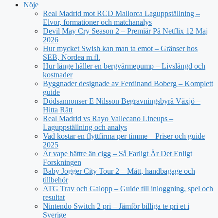
Nöje
Real Madrid mot RCD Mallorca Laguppställning –
Elvor, formationer och matchanalys
Devil May Cry Season 2 – Premiär På Netflix 12 Maj
2026
Hur mycket Swish kan man ta emot – Gränser hos
SEB, Nordea m.fl.
Hur länge håller en bergvärmepump – Livslängd och
kostnader
Byggnader designade av Ferdinand Boberg – Komplett
guide
Dödsannonser E Nilsson Begravningsbyrå Växjö –
Hitta Rätt
Real Madrid vs Rayo Vallecano Lineups –
Laguppställning och analys
Vad kostar en flyttfirma per timme – Priser och guide
2025
Är vape bättre än cigg – Så Farligt Är Det Enligt
Forskningen
Baby Jogger City Tour 2 – Mått, handbagage och
tillbehör
ATG Trav och Galopp – Guide till inloggning, spel och
resultat
Nintendo Switch 2 pri – Jämför billiga te pri et i
Sverige