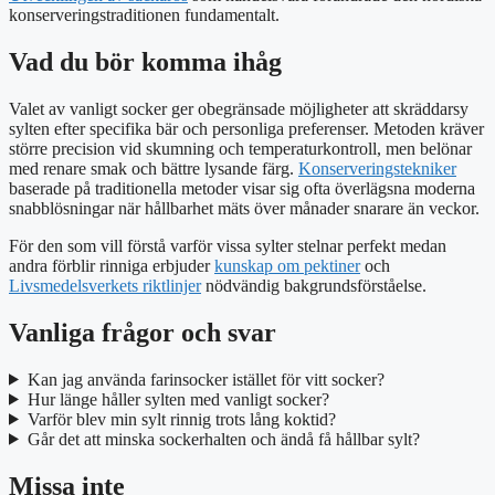
konserveringstraditionen fundamentalt.
Vad du bör komma ihåg
Valet av vanligt socker ger obegränsade möjligheter att skräddarsy
sylten efter specifika bär och personliga preferenser. Metoden kräver
större precision vid skumning och temperaturkontroll, men belönar
med renare smak och bättre lysande färg.
Konserveringstekniker
baserade på traditionella metoder visar sig ofta överlägsna moderna
snabblösningar när hållbarhet mäts över månader snarare än veckor.
För den som vill förstå varför vissa sylter stelnar perfekt medan
andra förblir rinniga erbjuder
kunskap om pektiner
och
Livsmedelsverkets riktlinjer
nödvändig bakgrundsförståelse.
Vanliga frågor och svar
Kan jag använda farinsocker istället för vitt socker?
Hur länge håller sylten med vanligt socker?
Varför blev min sylt rinnig trots lång koktid?
Går det att minska sockerhalten och ändå få hållbar sylt?
Missa inte