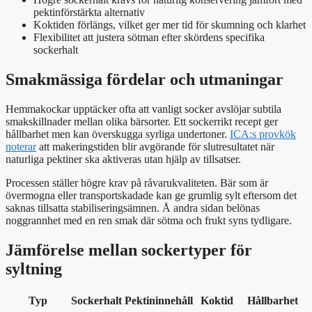
pektinförstärkta alternativ
Koktiden förlängs, vilket ger mer tid för skumning och klarhet
Flexibilitet att justera sötman efter skördens specifika
sockerhalt
Smakmässiga fördelar och utmaningar
Hemmakockar upptäcker ofta att vanligt socker avslöjar subtila
smakskillnader mellan olika bärsorter. Ett sockerrikt recept ger
hållbarhet men kan överskugga syrliga undertoner.
ICA:s provkök
noterar
att makeringstiden blir avgörande för slutresultatet när
naturliga pektiner ska aktiveras utan hjälp av tillsatser.
Processen ställer högre krav på råvarukvaliteten. Bär som är
övermogna eller transportskadade kan ge grumlig sylt eftersom det
saknas tillsatta stabiliseringsämnen. Å andra sidan belönas
noggrannhet med en ren smak där sötma och frukt syns tydligare.
Jämförelse mellan sockertyper för
syltning
Typ
Sockerhalt
Pektininnehåll
Koktid
Hållbarhet