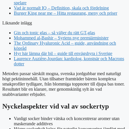
spelare
Vad är normalt IQ – Definition, skala och fördelning
Burger King near me – Hitta restaurang, meny och priser
Liknande inlägg
Gin och tonic glas – så väljer du rätt GT-glas
Mohammed al-Bashir – Syriens nye premiärminister
The Ordinary Hyaluronic Acid – guide, användning och
köpråd
Hyr här lämna där bil – guide till envägshyra i Sverige
Laurence Auzière-Jourdan: kardiolog, konstnär och Macrons
dotter
Metoden passar särskilt mogna, svenska jordgubbar med naturligt
högt pektininnehåll. Utan tillsatser framträder bärens komplexa
smakprofiler tydligare, från blommiga toppnoter till djupa bas toner.
Resultatet blir en klarare, mer genomskinlig sylt än vad
snabbvarianter erbjuder.
Nyckelaspekter vid val av sockertyp
Vanligt socker binder vätska och koncentrerar aromer utan
maskerande additives
Högre sockerhalt krävs för naturlig konservering jämfört med