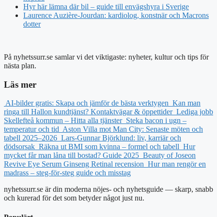
Hyr här lämna där bil – guide till envägshyra i Sverige
Laurence Auzière-Jourdan: kardiolog, konstnär och Macrons
dotter
På nyhetssurr.se samlar vi det viktigaste: nyheter, kultur och tips för
nästa plan.
Läs mer
AI-bilder gratis: Skapa och jämför de bästa verktygen
Kan man
ringa till Hallon kundtjänst? Kontaktvägar & öppettider
Lediga jobb
Skellefteå kommun – Hitta alla tjänster
Steka bacon i ugn –
temperatur och tid
Aston Villa mot Man City: Senaste möten och
tabell 2025–2026
Lars-Gunnar Björklund: liv, karriär och
dödsorsak
Räkna ut BMI som kvinna – formel och tabell
Hur
mycket får man låna till bostad? Guide 2025
Beauty of Joseon
Revive Eye Serum Ginseng Retinal recension
Hur man rengör en
madrass – steg-för-steg guide och misstag
nyhetssurr.se är din moderna nöjes- och nyhetsguide — skarp, snabb
och kurerad för det som betyder något just nu.