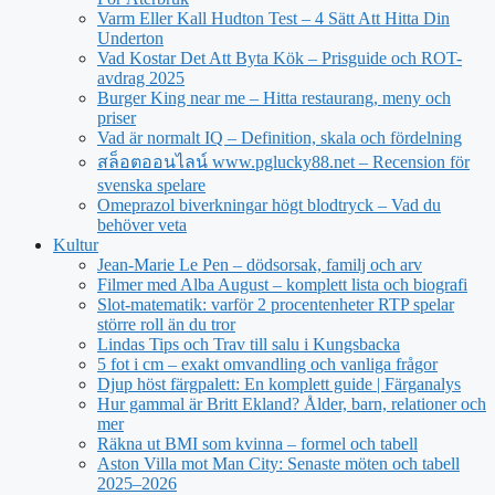
Varm Eller Kall Hudton Test – 4 Sätt Att Hitta Din
Underton
Vad Kostar Det Att Byta Kök – Prisguide och ROT-
avdrag 2025
Burger King near me – Hitta restaurang, meny och
priser
Vad är normalt IQ – Definition, skala och fördelning
สล็อตออนไลน์ www.pglucky88.net – Recension för
svenska spelare
Omeprazol biverkningar högt blodtryck – Vad du
behöver veta
Kultur
Jean‑Marie Le Pen – dödsorsak, familj och arv
Filmer med Alba August – komplett lista och biografi
Slot-matematik: varför 2 procentenheter RTP spelar
större roll än du tror
Lindas Tips och Trav till salu i Kungsbacka
5 fot i cm – exakt omvandling och vanliga frågor
Djup höst färgpalett: En komplett guide | Färganalys
Hur gammal är Britt Ekland? Ålder, barn, relationer och
mer
Räkna ut BMI som kvinna – formel och tabell
Aston Villa mot Man City: Senaste möten och tabell
2025–2026