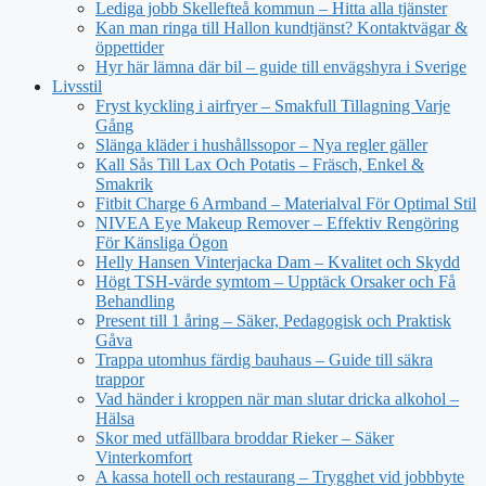
Lediga jobb Skellefteå kommun – Hitta alla tjänster
Kan man ringa till Hallon kundtjänst? Kontaktvägar &
öppettider
Hyr här lämna där bil – guide till envägshyra i Sverige
Livsstil
Fryst kyckling i airfryer – Smakfull Tillagning Varje
Gång
Slänga kläder i hushållssopor – Nya regler gäller
Kall Sås Till Lax Och Potatis – Fräsch, Enkel &
Smakrik
Fitbit Charge 6 Armband – Materialval För Optimal Stil
NIVEA Eye Makeup Remover – Effektiv Rengöring
För Känsliga Ögon
Helly Hansen Vinterjacka Dam – Kvalitet och Skydd
Högt TSH-värde symtom – Upptäck Orsaker och Få
Behandling
Present till 1 åring – Säker, Pedagogisk och Praktisk
Gåva
Trappa utomhus färdig bauhaus – Guide till säkra
trappor
Vad händer i kroppen när man slutar dricka alkohol –
Hälsa
Skor med utfällbara broddar Rieker – Säker
Vinterkomfort
A kassa hotell och restaurang – Trygghet vid jobbbyte