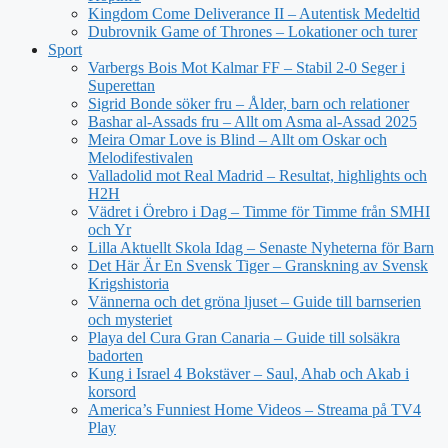
Kingdom Come Deliverance II – Autentisk Medeltid
Dubrovnik Game of Thrones – Lokationer och turer
Sport
Varbergs Bois Mot Kalmar FF – Stabil 2-0 Seger i
Superettan
Sigrid Bonde söker fru – Ålder, barn och relationer
Bashar al-Assads fru – Allt om Asma al-Assad 2025
Meira Omar Love is Blind – Allt om Oskar och
Melodifestivalen
Valladolid mot Real Madrid – Resultat, highlights och
H2H
Vädret i Örebro i Dag – Timme för Timme från SMHI
och Yr
Lilla Aktuellt Skola Idag – Senaste Nyheterna för Barn
Det Här Är En Svensk Tiger – Granskning av Svensk
Krigshistoria
Vännerna och det gröna ljuset – Guide till barnserien
och mysteriet
Playa del Cura Gran Canaria – Guide till solsäkra
badorten
Kung i Israel 4 Bokstäver – Saul, Ahab och Akab i
korsord
America’s Funniest Home Videos – Streama på TV4
Play