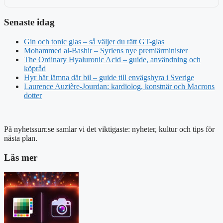
Senaste idag
Gin och tonic glas – så väljer du rätt GT-glas
Mohammed al-Bashir – Syriens nye premiärminister
The Ordinary Hyaluronic Acid – guide, användning och
köpråd
Hyr här lämna där bil – guide till envägshyra i Sverige
Laurence Auzière-Jourdan: kardiolog, konstnär och Macrons
dotter
På nyhetssurr.se samlar vi det viktigaste: nyheter, kultur och tips för
nästa plan.
Läs mer