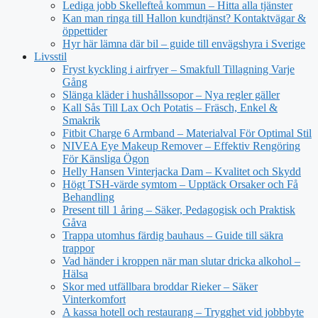
Lediga jobb Skellefteå kommun – Hitta alla tjänster
Kan man ringa till Hallon kundtjänst? Kontaktvägar &
öppettider
Hyr här lämna där bil – guide till envägshyra i Sverige
Livsstil
Fryst kyckling i airfryer – Smakfull Tillagning Varje
Gång
Slänga kläder i hushållssopor – Nya regler gäller
Kall Sås Till Lax Och Potatis – Fräsch, Enkel &
Smakrik
Fitbit Charge 6 Armband – Materialval För Optimal Stil
NIVEA Eye Makeup Remover – Effektiv Rengöring
För Känsliga Ögon
Helly Hansen Vinterjacka Dam – Kvalitet och Skydd
Högt TSH-värde symtom – Upptäck Orsaker och Få
Behandling
Present till 1 åring – Säker, Pedagogisk och Praktisk
Gåva
Trappa utomhus färdig bauhaus – Guide till säkra
trappor
Vad händer i kroppen när man slutar dricka alkohol –
Hälsa
Skor med utfällbara broddar Rieker – Säker
Vinterkomfort
A kassa hotell och restaurang – Trygghet vid jobbbyte