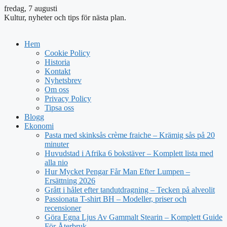
fredag, 7 augusti
Kultur, nyheter och tips för nästa plan.
Hem
Cookie Policy
Historia
Kontakt
Nyhetsbrev
Om oss
Privacy Policy
Tipsa oss
Blogg
Ekonomi
Pasta med skinksås crème fraiche – Krämig sås på 20
minuter
Huvudstad i Afrika 6 bokstäver – Komplett lista med
alla nio
Hur Mycket Pengar Får Man Efter Lumpen –
Ersättning 2026
Grått i hålet efter tandutdragning – Tecken på alveolit
Passionata T-shirt BH – Modeller, priser och
recensioner
Göra Egna Ljus Av Gammalt Stearin – Komplett Guide
För Återbruk