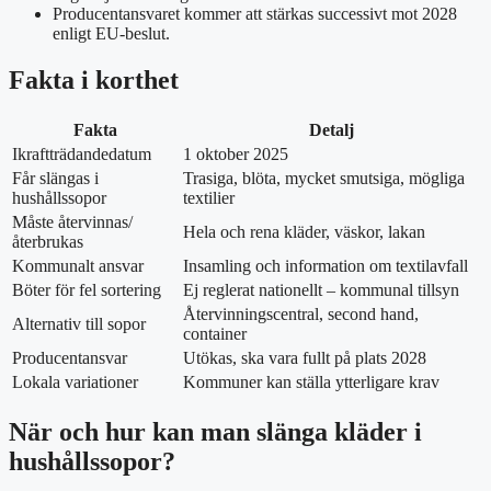
Producentansvaret kommer att stärkas successivt mot 2028
enligt EU-beslut.
Fakta i korthet
Fakta
Detalj
Ikraftträdandedatum
1 oktober 2025
Får slängas i
Trasiga, blöta, mycket smutsiga, mögliga
hushållssopor
textilier
Måste återvinnas/
Hela och rena kläder, väskor, lakan
återbrukas
Kommunalt ansvar
Insamling och information om textilavfall
Böter för fel sortering
Ej reglerat nationellt – kommunal tillsyn
Återvinningscentral, second hand,
Alternativ till sopor
container
Producentansvar
Utökas, ska vara fullt på plats 2028
Lokala variationer
Kommuner kan ställa ytterligare krav
När och hur kan man slänga kläder i
hushållssopor?