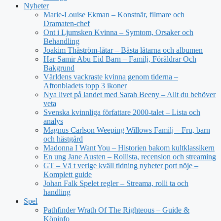
Nyheter
Marie-Louise Ekman – Konstnär, filmare och
Dramaten-chef
Ont i Ljumsken Kvinna – Symtom, Orsaker och
Behandling
Joakim Thåström-låtar – Bästa låtarna och albumen
Har Samir Abu Eid Barn – Familj, Föräldrar Och
Bakgrund
Världens vackraste kvinna genom tiderna –
Aftonbladets topp 3 ikoner
Nya livet på landet med Sarah Beeny – Allt du behöver
veta
Svenska kvinnliga författare 2000-talet – Lista och
analys
Magnus Carlson Weeping Willows Familj – Fru, barn
och hästgård
Madonna I Want You – Historien bakom kultklassikern
En ung Jane Austen – Rollista, recension och streaming
GT – Vä t verige kväll tidning nyheter port nöje –
Komplett guide
Johan Falk Spelet regler – Streama, rolli ta och
handling
Spel
Pathfinder Wrath Of The Righteous – Guide &
Köpinfo