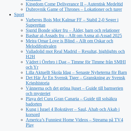
Kingdom Come Deliverance II – Autentisk Medeltid
Dubrovnik Game of Thrones – Lokationer och turer
Sport
Varbergs Bois Mot Kalmar FF – Stabil 2-0 Seger i
Superettan
Sigrid Bonde söker fru – Ålder, barn och relationer
Bashar al-Assads fru – Allt om Asma al-Assad 2025
Meira Omar Love is Blind – Allt om Oskar och
Melodifestivalen
Valladolid mot Real Madrid – Resultat, highlights och
H2H
Vädret i Örebro i Dag – Timme för Timme från SMHI
och Yr
Lilla Aktuellt Skola Idag – Senaste Nyheterna för Barn
Det Här Är En Svensk Tiger – Granskning av Svensk
Krigshistoria
Vännerna och det gröna ljuset – Guide till barnserien
och mysteriet
Playa del Cura Gran Canaria – Guide till solsäkra
badorten
Kung i Israel 4 Bokstäver – Saul, Ahab och Akab i
korsord
America’s Funniest Home Videos – Streama på TV4
Play