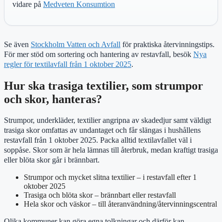
vidare på
Medveten Konsumtion
Se även
Stockholm Vatten och Avfall
för praktiska återvinningstips.
För mer stöd om sortering och hantering av restavfall, besök
Nya
regler för textilavfall från 1 oktober 2025
.
Hur ska trasiga textilier, som strumpor
och skor, hanteras?
Strumpor, underkläder, textilier angripna av skadedjur samt väldigt
trasiga skor omfattas av undantaget och får slängas i hushållens
restavfall från 1 oktober 2025. Packa alltid textilavfallet väl i
soppåse. Skor som är hela lämnas till återbruk, medan kraftigt trasiga
eller blöta skor går i brännbart.
Strumpor och mycket slitna textilier – i restavfall efter 1
oktober 2025
Trasiga och blöta skor – brännbart eller restavfall
Hela skor och väskor – till återanvändning/återvinningscentral
Olika kommuner kan göra egna tolkningar och därför kan