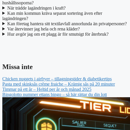
hushållssoporna?
När trädde lagändringen i kraft?
Kan min kommun kräva separat sortering även efter
lagändringen?
Kan företag hantera sitt textilavfall annorlunda än privatpersoner?
Var återvinner jag hela och rena kläder?
Hur avgör jag om ett plagg är för smutsigt för återbruk?
Missa inte
Chicken nuggets i airfryer – tillagningstider & diabetikertips
Pasta med skinksås crème fraiche – Krämig sås på 20 minuter
Timmar på ett år – Heltid per år och månad 2025
Bingolotto nummer ettans bingo – så här rättar du din lott