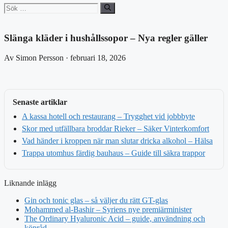
Sök
efter:
Slänga kläder i hushållssopor – Nya regler gäller
Av Simon Persson · februari 18, 2026
Senaste artiklar
A kassa hotell och restaurang – Trygghet vid jobbbyte
Skor med utfällbara broddar Rieker – Säker Vinterkomfort
Vad händer i kroppen när man slutar dricka alkohol – Hälsa
Trappa utomhus färdig bauhaus – Guide till säkra trappor
Liknande inlägg
Gin och tonic glas – så väljer du rätt GT-glas
Mohammed al-Bashir – Syriens nye premiärminister
The Ordinary Hyaluronic Acid – guide, användning och
köpråd