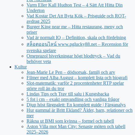
Varm Eller Kall Hudton Test – 4 Sätt Att Hitta Din
Underton
Vad Kostar Det Att Byta Kök – Prisguide och ROT-
avdrag 2025
Burger King near me – Hitta restaurang, meny och
priser
Vad är normalt IQ – Definition, skala och fördelning
สล็อตออนไลน์ www.pglucky88.net – Recension för
svenska spelare
Omeprazol biverkningar högt blodtryck – Vad du
behöver veta
Kultur
Jean‑Marie Le Pen – dödsorsak, familj och arv
Filmer med Alba August – komplett lista och biografi
Slot-matematik: varför 2 procentenheter RTP spelar
större roll än du tror
Lindas Tips och Trav till salu i Kungsbacka
5 fot i cm – exakt omvandling och vanliga frågor
Djup höst färgpalett: En komplett guide | Färganalys
Hur gammal är Britt Ekland? Ålder, barn, relationer och
mer
Räkna ut BMI som kvinna – formel och tabell
Aston Villa mot Man City: Senaste möten och tabell
2025–2026