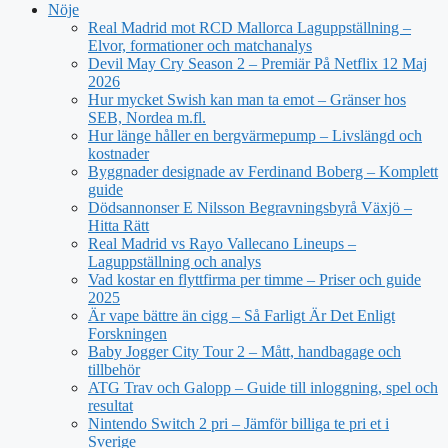
Nöje
Real Madrid mot RCD Mallorca Laguppställning –
Elvor, formationer och matchanalys
Devil May Cry Season 2 – Premiär På Netflix 12 Maj
2026
Hur mycket Swish kan man ta emot – Gränser hos
SEB, Nordea m.fl.
Hur länge håller en bergvärmepump – Livslängd och
kostnader
Byggnader designade av Ferdinand Boberg – Komplett
guide
Dödsannonser E Nilsson Begravningsbyrå Växjö –
Hitta Rätt
Real Madrid vs Rayo Vallecano Lineups –
Laguppställning och analys
Vad kostar en flyttfirma per timme – Priser och guide
2025
Är vape bättre än cigg – Så Farligt Är Det Enligt
Forskningen
Baby Jogger City Tour 2 – Mått, handbagage och
tillbehör
ATG Trav och Galopp – Guide till inloggning, spel och
resultat
Nintendo Switch 2 pri – Jämför billiga te pri et i
Sverige