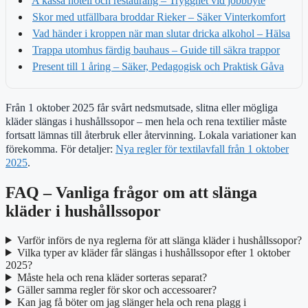
A kassa hotell och restaurang – Trygghet vid jobbbyte
Skor med utfällbara broddar Rieker – Säker Vinterkomfort
Vad händer i kroppen när man slutar dricka alkohol – Hälsa
Trappa utomhus färdig bauhaus – Guide till säkra trappor
Present till 1 åring – Säker, Pedagogisk och Praktisk Gåva
Från 1 oktober 2025 får svårt nedsmutsade, slitna eller mögliga
kläder slängas i hushållssopor – men hela och rena textilier måste
fortsatt lämnas till återbruk eller återvinning. Lokala variationer kan
förekomma. För detaljer:
Nya regler för textilavfall från 1 oktober
2025
.
FAQ – Vanliga frågor om att slänga
kläder i hushållssopor
Varför införs de nya reglerna för att slänga kläder i hushållssopor?
Vilka typer av kläder får slängas i hushållssopor efter 1 oktober
2025?
Måste hela och rena kläder sorteras separat?
Gäller samma regler för skor och accessoarer?
Kan jag få böter om jag slänger hela och rena plagg i