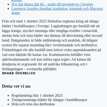
Hyr här lämna där bil – guide till envägshyra i Sverige
Laurence Auzière-Jourdan: kardiolog, konstnär och Macrons
dotter
Från och med 1 oktober 2025 förändras reglerna kring att slänga
kläder i hushållssopor i Sverige. Lagändringen ger hushåll rätt att
lägga trasiga, mycket smutsiga eller mögliga textilier i restavfall,
medan hela och rena kläder ska lämnas till återvinning eller second
hand. Bakgrunden är både miljömässig och praktisk, då tidigare
system för separat insamling blev överbelastade och ineffektiva.
Förändringen rör alla hushåll men kräver extra uppmärksamhet på
vad som faktiskt får kastas var. Kommunerna behåller visst
självbestämmande och kan införa egna regler. Att känna till
detaljerna är avgörande för att undvika felhantering och i
förlängningen – eventuella påföljder.
SNABB ÖVERBLICK
Detta vet vi nu
Regeländring från 1 oktober 2025
Trasiga/smutsiga kläder får slängas i hushållssopor
Hela och rena ska återbrukas