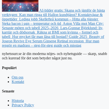
AI-bilder gratis: Skapa och jämför de bästa
verktygen
Kan man ringa till Hallon kundtjänst? Kontaktvägar &
öppettider
Lediga jobb Skellefteå kommun – Hitta alla tjänster
Steka bacon i ugn – temperatur och tid
Aston Villa mot Man City:
Senaste möten och tabell 2025–2026
Lars-Gunnar Björklund: liv,
karriär och dödsorsak
Räkna ut BMI som kvinna – formel och
tabell
Hur mycket får man låna till bostad? Guide 2025
Beauty of
Joseon Revive Eye Serum Ginseng Retinal recension
Hur man
rengör en madrass – steg-för-steg guide och misstag
nyhetssurr.se är din moderna nöjes- och nyhetsguide — skarp, snabb
och kurerad för det som betyder något just nu.
Populärt
Om oss
Kontakt
Senaste
Historia
Privacy Policy