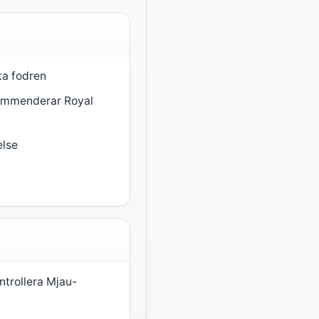
ta fodren
kommenderar Royal
else
trollera Mjau-