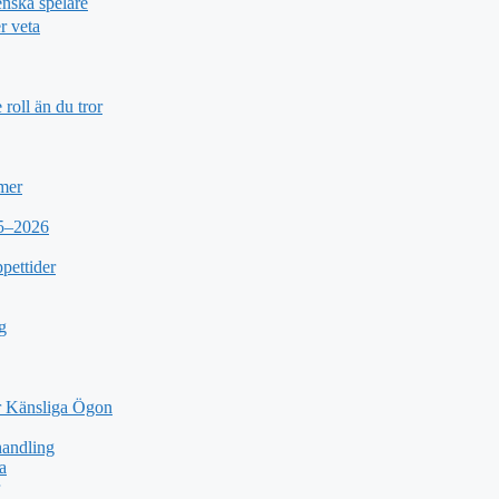
nska spelare
r veta
roll än du tror
 mer
25–2026
pettider
g
 Känsliga Ögon
andling
a