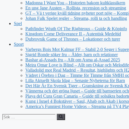
Madonna I Want You – Historien bakom kultklassikern
En ung Jane Austen – Rollista, recension och streaming
GT – Vä t verige kväll tidning nyheter port nöje – Kompl
Johan Falk Spelet regler – Streama, rolli ta och handling
Spel
Pathfinder Wrath Of The Righteous – Guide & Köpinfo
Kingdom Come Deliverance II – Autentisk Medeltid
Dubrovnik Game of Thrones – Lokationer och turer
Sport
Varbergs Bois Mot Kalmar FF – Stabil 2-0 Seger i Super
Sigrid Bonde söker fru – Ålder, barn och relationer
Bashar al-Assads fru – Allt om Asma al-Assad 2025
Meira Omar Love is Blind – Allt om Oskar och Melodife
Valladolid mot Real Madrid – Resultat, highlights och 
Vädret i Örebro i Dag – Timme för Timme från SMHI o
Lilla Aktuellt Skola Idag – Senaste Nyheterna för Barn
Det Här Är En Svensk Tiger – Granskning av Svensk Kri
Vännerna och det gröna ljuset – Guide till barnserien och
Playa del Cura Gran Canaria – Guide till solsäkra badort
Kung i Israel 4 Bokstäver – Saul, Ahab och Akab i korso
America’s Funniest Home Videos – Streama på TV4 Pla
Sök
efter: