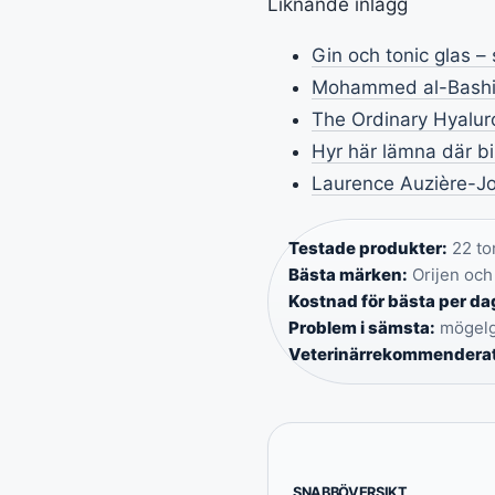
Liknande inlägg
Gin och tonic glas – 
Mohammed al-Bashir 
The Ordinary Hyalur
Hyr här lämna där bil
Laurence Auzière-Jo
Testade produkter:
22 tor
Bästa märken:
Orijen och
Kostnad för bästa per da
Problem i sämsta:
mögelgi
Veterinärrekommenderat
SNABBÖVERSIKT