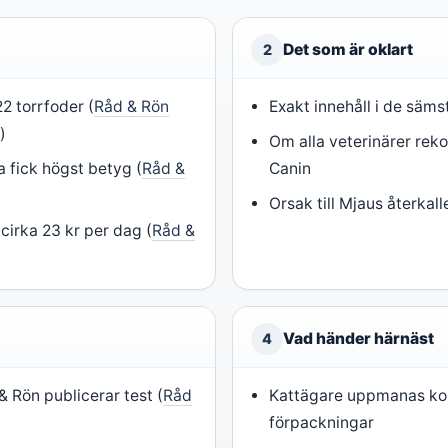
Det som är oklart
2
2 torrfoder (
Råd & Rön
Exakt innehåll i de säms
)
)
Om alla veterinärer re
 fick högst betyg (
Råd &
Canin
Orsak till Mjaus återkall
cirka 23 kr per dag (
Råd &
Vad händer härnäst
4
& Rön publicerar test (
Råd
Kattägare uppmanas kon
förpackningar