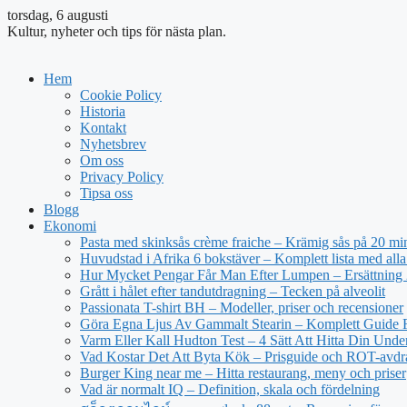
torsdag, 6 augusti
Kultur, nyheter och tips för nästa plan.
Hem
Cookie Policy
Historia
Kontakt
Nyhetsbrev
Om oss
Privacy Policy
Tipsa oss
Blogg
Ekonomi
Pasta med skinksås crème fraiche – Krämig sås på 20 mi
Huvudstad i Afrika 6 bokstäver – Komplett lista med alla
Hur Mycket Pengar Får Man Efter Lumpen – Ersättning
Grått i hålet efter tandutdragning – Tecken på alveolit
Passionata T-shirt BH – Modeller, priser och recensioner
Göra Egna Ljus Av Gammalt Stearin – Komplett Guide 
Varm Eller Kall Hudton Test – 4 Sätt Att Hitta Din Unde
Vad Kostar Det Att Byta Kök – Prisguide och ROT-avd
Burger King near me – Hitta restaurang, meny och priser
Vad är normalt IQ – Definition, skala och fördelning