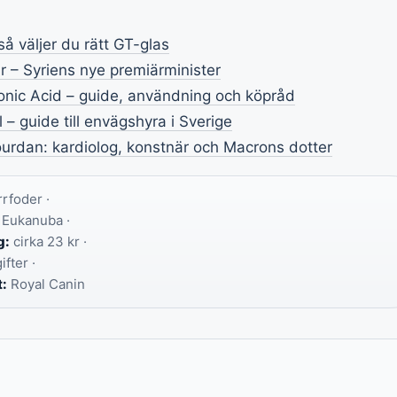
så väljer du rätt GT-glas
– Syriens nye premiärminister
onic Acid – guide, användning och köpråd
 – guide till envägshyra i Sverige
urdan: kardiolog, konstnär och Macrons dotter
rfoder ·
 Eukanuba ·
g:
cirka 23 kr ·
fter ·
:
Royal Canin