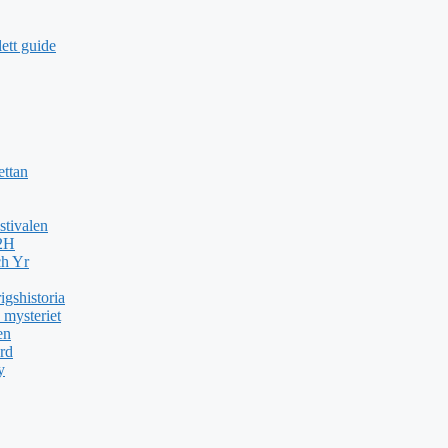
ett guide
ettan
stivalen
H2H
ch Yr
gshistoria
 mysteriet
en
rd
y