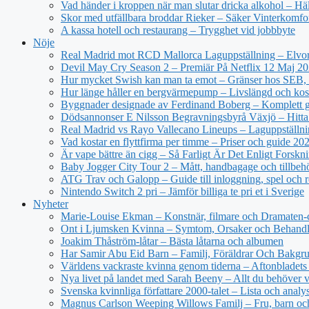
Vad händer i kroppen när man slutar dricka alkohol – Hä
Skor med utfällbara broddar Rieker – Säker Vinterkomfo
A kassa hotell och restaurang – Trygghet vid jobbbyte
Nöje
Real Madrid mot RCD Mallorca Laguppställning – Elvor
Devil May Cry Season 2 – Premiär På Netflix 12 Maj 2
Hur mycket Swish kan man ta emot – Gränser hos SEB, 
Hur länge håller en bergvärmepump – Livslängd och kos
Byggnader designade av Ferdinand Boberg – Komplett 
Dödsannonser E Nilsson Begravningsbyrå Växjö – Hitta
Real Madrid vs Rayo Vallecano Lineups – Laguppställni
Vad kostar en flyttfirma per timme – Priser och guide 20
Är vape bättre än cigg – Så Farligt Är Det Enligt Forskn
Baby Jogger City Tour 2 – Mått, handbagage och tillbeh
ATG Trav och Galopp – Guide till inloggning, spel och r
Nintendo Switch 2 pri – Jämför billiga te pri et i Sverige
Nyheter
Marie-Louise Ekman – Konstnär, filmare och Dramaten-
Ont i Ljumsken Kvinna – Symtom, Orsaker och Behandl
Joakim Thåström-låtar – Bästa låtarna och albumen
Har Samir Abu Eid Barn – Familj, Föräldrar Och Bakgr
Världens vackraste kvinna genom tiderna – Aftonbladets 
Nya livet på landet med Sarah Beeny – Allt du behöver v
Svenska kvinnliga författare 2000-talet – Lista och analy
Magnus Carlson Weeping Willows Familj – Fru, barn oc