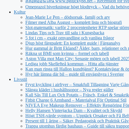
สล็อตออนไลน์ www.pglucky88.net – Recension för sve
Omeprazol biverkningar högt blodtryck – Vad du behöve
Kultur
Jean‑Marie Le Pen – dödsorsak, familj och arv
Filmer med Alba August – komplett lista och biografi
Slot-matematik: varför 2 procentenheter RTP spelar större 
Lindas Tips och Trav till salu i Kungsbacka
5 fot i cm – exakt omvandling och vanliga frågor
Djup höst färgpalett: En komplett guide | Färganalys
Hur gammal är Britt Ekland? Ålder, barn, relationer och
Räkna ut BMI som kvinna – formel och tabell
Aston Villa mot Man City: Senaste möten och tabell 20
Lediga jobb Skellefteå kommun – Hitta alla tjänster
Kan man ringa till Hallon kundtjänst? Kontaktvägar & öp
Hyr här lämna där bil – guide till envägshyra i Sverige
Livsstil
Fryst kyckling i airfryer – Smakfull Tillagning Varje Gån
Slänga kläder i hushållssopor – Nya regler gäller
Kall Sås Till Lax Och Potatis – Fräsch, Enkel & Smakrik
Fitbit Charge 6 Armband – Materialval För Optimal Stil
NIVEA Eye Makeup Remover – Effektiv Rengöring För
Helly Hansen Vinterjacka Dam – Kvalitet och Skydd
Högt TSH-värde symtom – Upptäck Orsaker och Få Beh
Present till 1 åring – Säker, Pedagogisk och Praktisk Gåv
Trappa utomhus färdig bauhaus – Guide till säkra trappor