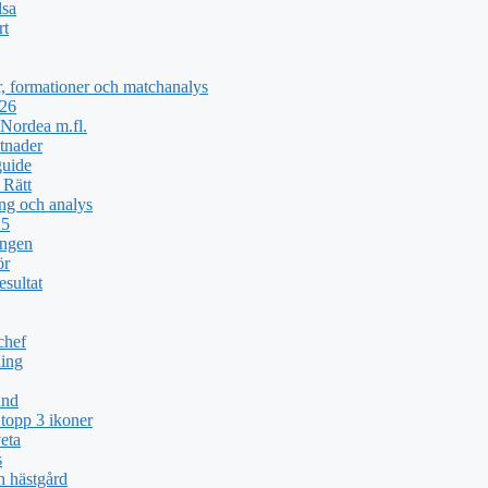
lsa
rt
, formationer och matchanalys
026
Nordea m.fl.
tnader
guide
 Rätt
ng och analys
25
ingen
ör
esultat
chef
ing
und
topp 3 ikoner
eta
s
h hästgård