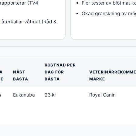
rapporterar (
TV4
Fler tester av blötmat 
Ökad granskning av möge
 återkallar våtmat (Råd &
KOSTNAD PER
A
NÄST
DAG FÖR
VETERINÄRREKOMM
KE
BÄSTA
BÄSTA
MÄRKE
n
Eukanuba
23 kr
Royal Canin