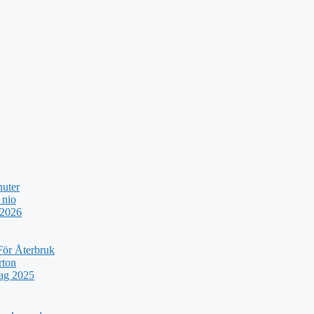
nuter
 nio
 2026
För Återbruk
rton
rag 2025