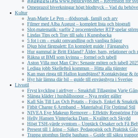
สล็อตออนไลน์ www.pglucky88.net – Recension för sve
Omeprazol biverkningar högt blodtryck – Vad du behöve
Kultur
Jean‑Marie Le Pen – dödsorsak, familj och arv
Filmer med Alba August – komplett lista och biografi
Slot-matematik: varför 2 procentenheter RTP spelar större 
Lindas Tips och Trav till salu i Kungsbacka
5 fot i cm – exakt omvandling och vanliga frågor
Djup höst färgpalett: En komplett guide | Färganalys
Hur gammal är Britt Ekland? Ålder, barn, relationer och
Räkna ut BMI som kvinna – formel och tabell
Aston Villa mot Man City: Senaste möten och tabell 20
Lediga jobb Skellefteå kommun – Hitta alla tjänster
Kan man ringa till Hallon kundtjänst? Kontaktvägar & öp
Hyr här lämna där bil – guide till envägshyra i Sverige
Livsstil
Fryst kyckling i airfryer – Smakfull Tillagning Varje Gån
Slänga kläder i hushållssopor – Nya regler gäller
Kall Sås Till Lax Och Potatis – Fräsch, Enkel & Smakrik
Fitbit Charge 6 Armband – Materialval För Optimal Stil
NIVEA Eye Makeup Remover – Effektiv Rengöring För
Helly Hansen Vinterjacka Dam – Kvalitet och Skydd
Högt TSH-värde symtom – Upptäck Orsaker och Få Beh
Present till 1 åring – Säker, Pedagogisk och Praktisk Gåv
Trappa utomhus färdig bauhaus – Guide till säkra trappor