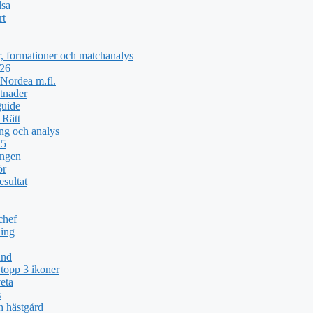
lsa
rt
, formationer och matchanalys
026
Nordea m.fl.
tnader
guide
 Rätt
ng och analys
25
ingen
ör
esultat
chef
ing
und
topp 3 ikoner
eta
s
h hästgård