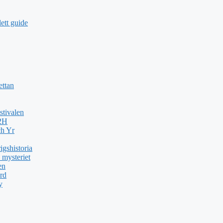
ett guide
ettan
stivalen
H2H
ch Yr
gshistoria
 mysteriet
en
rd
y