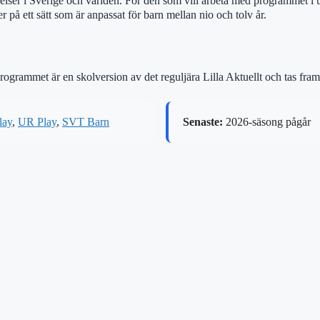
delser i Sverige och världen. För den som vill arbeta med programmet i
 på ett sätt som är anpassat för barn mellan nio och tolv år.
år. Programmet är en skolversion av det reguljära Lilla Aktuellt och tas
lay
,
UR Play
,
SVT Barn
Senaste:
2026-säsong pågår