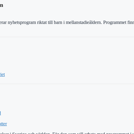
rn
r nyhetsprogram riktat till barn i mellanstadieåldern. Programmet finn
iet
d
tter