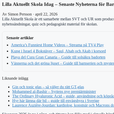
Lilla Aktuellt Skola Idag – Senaste Nyheterna för Ba
Av Simon Persson · april 22, 2026
Lilla Aktuellt Skola är ett samarbete mellan SVT och UR som producera
nyhetssändningar, quiz och pedagogiskt material för skolan.
Senaste artiklar
America’s Funniest Home Videos – Streama på TV4 Play
Kung i Israel 4 Bokstäver – Saul, Ahab och Akab i korsord
Playa del Cura Gran Canaria – Guide till solsäkra badorten
Vännerna och det gröna ljuset – Guide till barnserien och myster
Liknande inlägg
Gin och tonic glas – så väljer du rätt GT-glas
Mohammed al-Bashir – Syriens nye premiärminister
The Ordinary Hyaluronic Acid – guide, användning och köprå
Hyr här lämna där bil – guide till envägshyra i Sverige
Laurence Auzière-Jourdan: kardiolog, konstnär och Macrons do