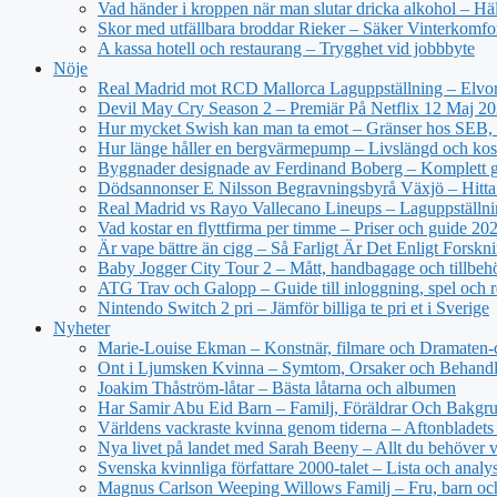
Vad händer i kroppen när man slutar dricka alkohol – Hä
Skor med utfällbara broddar Rieker – Säker Vinterkomfo
A kassa hotell och restaurang – Trygghet vid jobbbyte
Nöje
Real Madrid mot RCD Mallorca Laguppställning – Elvor
Devil May Cry Season 2 – Premiär På Netflix 12 Maj 2
Hur mycket Swish kan man ta emot – Gränser hos SEB, 
Hur länge håller en bergvärmepump – Livslängd och kos
Byggnader designade av Ferdinand Boberg – Komplett 
Dödsannonser E Nilsson Begravningsbyrå Växjö – Hitta
Real Madrid vs Rayo Vallecano Lineups – Laguppställni
Vad kostar en flyttfirma per timme – Priser och guide 20
Är vape bättre än cigg – Så Farligt Är Det Enligt Forskn
Baby Jogger City Tour 2 – Mått, handbagage och tillbeh
ATG Trav och Galopp – Guide till inloggning, spel och r
Nintendo Switch 2 pri – Jämför billiga te pri et i Sverige
Nyheter
Marie-Louise Ekman – Konstnär, filmare och Dramaten-
Ont i Ljumsken Kvinna – Symtom, Orsaker och Behandl
Joakim Thåström-låtar – Bästa låtarna och albumen
Har Samir Abu Eid Barn – Familj, Föräldrar Och Bakgr
Världens vackraste kvinna genom tiderna – Aftonbladets 
Nya livet på landet med Sarah Beeny – Allt du behöver v
Svenska kvinnliga författare 2000-talet – Lista och analy
Magnus Carlson Weeping Willows Familj – Fru, barn oc