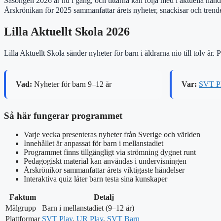
Säsongen 2026 är nu i gång, och tittarna kan följa med i aktuella hän
Årskrönikan för 2025 sammanfattar årets nyheter, snackisar och trender
Lilla Aktuellt Skola 2026
Lilla Aktuellt Skola sänder nyheter för barn i åldrarna nio till tolv 
Vad:
Nyheter för barn 9–12 år
Var:
SVT P
Så här fungerar programmet
Varje vecka presenteras nyheter från Sverige och världen
Innehållet är anpassat för barn i mellanstadiet
Programmet finns tillgängligt via strömning dygnet runt
Pedagogiskt material kan användas i undervisningen
Årskrönikor sammanfattar årets viktigaste händelser
Interaktiva quiz låter barn testa sina kunskaper
Faktum
Detalj
Målgrupp
Barn i mellanstadiet (9–12 år)
Plattformar
SVT Play
,
UR Play
,
SVT Barn