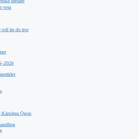
nska spelare
r veta
roll än du tror
 mer
25–2026
pettider
g
 Känsliga Ögon
andling
a