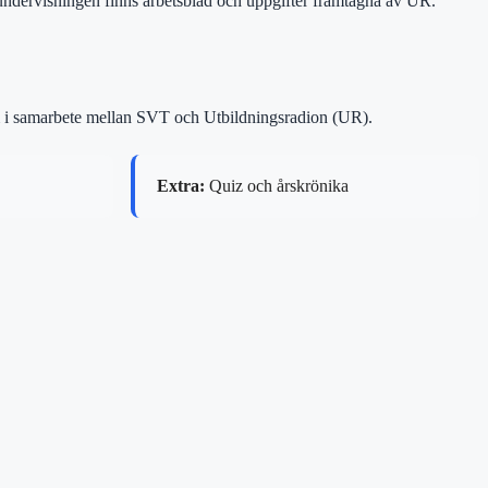
 undervisningen finns arbetsblad och uppgifter framtagna av UR.
 fram i samarbete mellan SVT och Utbildningsradion (UR).
Extra:
Quiz och årskrönika