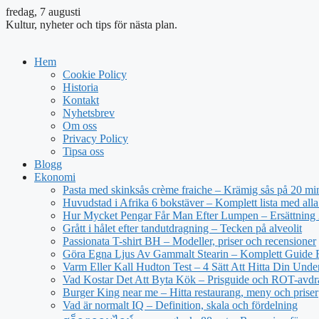
fredag, 7 augusti
Kultur, nyheter och tips för nästa plan.
Hem
Cookie Policy
Historia
Kontakt
Nyhetsbrev
Om oss
Privacy Policy
Tipsa oss
Blogg
Ekonomi
Pasta med skinksås crème fraiche – Krämig sås på 20 mi
Huvudstad i Afrika 6 bokstäver – Komplett lista med alla
Hur Mycket Pengar Får Man Efter Lumpen – Ersättning
Grått i hålet efter tandutdragning – Tecken på alveolit
Passionata T-shirt BH – Modeller, priser och recensioner
Göra Egna Ljus Av Gammalt Stearin – Komplett Guide 
Varm Eller Kall Hudton Test – 4 Sätt Att Hitta Din Unde
Vad Kostar Det Att Byta Kök – Prisguide och ROT-avd
Burger King near me – Hitta restaurang, meny och priser
Vad är normalt IQ – Definition, skala och fördelning