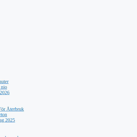
nuter
 nio
 2026
För Återbruk
rton
rag 2025