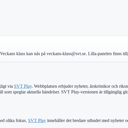
som Veckans klass kan nås på veckans-klass@svt.se. Lilla-panelen finns t
gligt via
SVT Play
. Webbplatsen erbjuder nyheter, årskrönikor och riksny
ll som speglar aktuella händelser. SVT Play-versionen är tillgänglig glo
ed olika fokus.
SVT Play
innehåller det bredare utbudet med nyheter 