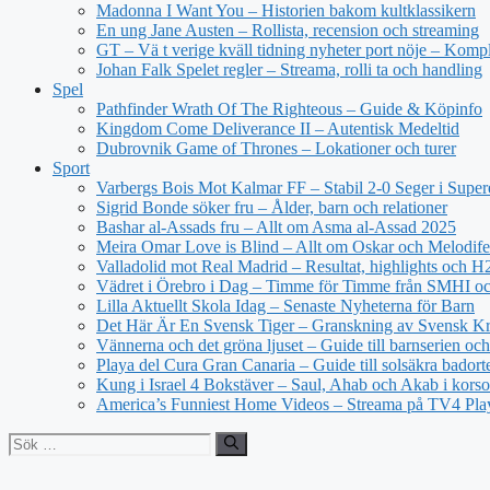
Madonna I Want You – Historien bakom kultklassikern
En ung Jane Austen – Rollista, recension och streaming
GT – Vä t verige kväll tidning nyheter port nöje – Kompl
Johan Falk Spelet regler – Streama, rolli ta och handling
Spel
Pathfinder Wrath Of The Righteous – Guide & Köpinfo
Kingdom Come Deliverance II – Autentisk Medeltid
Dubrovnik Game of Thrones – Lokationer och turer
Sport
Varbergs Bois Mot Kalmar FF – Stabil 2-0 Seger i Super
Sigrid Bonde söker fru – Ålder, barn och relationer
Bashar al-Assads fru – Allt om Asma al-Assad 2025
Meira Omar Love is Blind – Allt om Oskar och Melodife
Valladolid mot Real Madrid – Resultat, highlights och 
Vädret i Örebro i Dag – Timme för Timme från SMHI o
Lilla Aktuellt Skola Idag – Senaste Nyheterna för Barn
Det Här Är En Svensk Tiger – Granskning av Svensk Kri
Vännerna och det gröna ljuset – Guide till barnserien och
Playa del Cura Gran Canaria – Guide till solsäkra badort
Kung i Israel 4 Bokstäver – Saul, Ahab och Akab i korso
America’s Funniest Home Videos – Streama på TV4 Pla
Sök
efter: