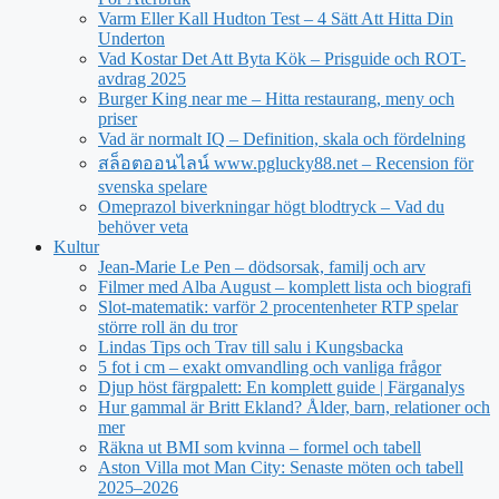
Varm Eller Kall Hudton Test – 4 Sätt Att Hitta Din
Underton
Vad Kostar Det Att Byta Kök – Prisguide och ROT-
avdrag 2025
Burger King near me – Hitta restaurang, meny och
priser
Vad är normalt IQ – Definition, skala och fördelning
สล็อตออนไลน์ www.pglucky88.net – Recension för
svenska spelare
Omeprazol biverkningar högt blodtryck – Vad du
behöver veta
Kultur
Jean‑Marie Le Pen – dödsorsak, familj och arv
Filmer med Alba August – komplett lista och biografi
Slot-matematik: varför 2 procentenheter RTP spelar
större roll än du tror
Lindas Tips och Trav till salu i Kungsbacka
5 fot i cm – exakt omvandling och vanliga frågor
Djup höst färgpalett: En komplett guide | Färganalys
Hur gammal är Britt Ekland? Ålder, barn, relationer och
mer
Räkna ut BMI som kvinna – formel och tabell
Aston Villa mot Man City: Senaste möten och tabell
2025–2026