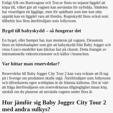
Enligt Allt om Barnvagnar och Test.se finns en separat liggdel att
köpa till, vilket gör att vagnen kan användas för nyfödda. Sittdelen
har visserligen ett liggläge, men för spädbarn som inte kan sitta
upprätt kan en liggdel vara att föredra. Regnskydd finns också som
tillbehör hos flera återförsäljare som Jollyroom.
Bygel till babyskydd – så fungerar det
En bygel, eller bumper bar, kan monteras på vagnen. Dessutom
finns en bilstolsadapter som gör att babyskydd från Baby Jogger och
vissa Graco-modeller kan klickas fast på chassit. Detta framgår av
internationella videorecensioner och källor i branschen.
Var hittar man reservdelar?
Reservdelar till Baby Jogger City Tour 2 kan vara svårare att få tag
på i Sverige om produkten skulle utgå. Återförsäljare som Jollyroom
och tillverkarens egen webbplats är de främsta källorna. Det är värt
att fråga återförsäljaren om reservdelarnas tillgänglighet innan köp,
särskilt om du planerar att använda vagnen under flera år.
Hur jämför sig Baby Jogger City Tour 2
med andra sulkys?