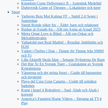
Kingdom Come Deliverance II – Autentisk Medeltid
Dubrovnik Game of Thrones – Lokationer och turer
Sport
Varbergs Bois Mot Kalmar FF – Stabil 2-0 Seger i
Superettan
Sigrid Bonde söker fru – Ålder, barn och relationer
Bashar al-Assads fru – Allt om Asma al-Assad 2025
Meira Omar Love is Blind – Allt om Oskar och
Melodifestivalen
Valladolid mot Real Madrid – Resultat, highlights och
H2H
Vädret i Örebro i Dag – Timme för Timme från SMHI
och Yr
Lilla Aktuellt Skola Idag – Senaste Nyheterna för Barn
Det Här Är En Svensk Tiger – Granskning av Svensk
Krigshistoria
Vännerna och det gröna ljuset – Guide till barnserien
och mysteriet
Playa del Cura Gran Canaria – Guide till solsäkra
badorten
Kung i Israel 4 Bokstäver – Saul, Ahab och Akab i
korsord
America’s Funniest Home Videos – Streama på TV4
Play