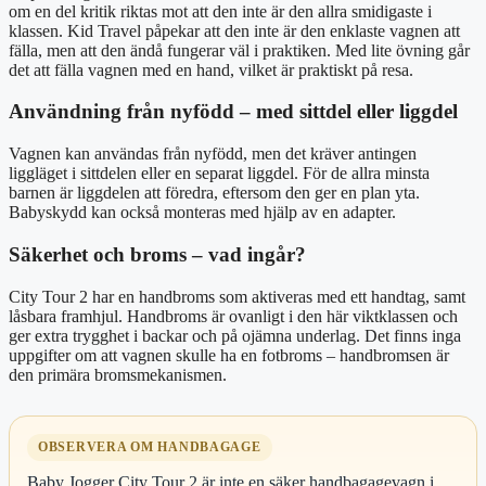
om en del kritik riktas mot att den inte är den allra smidigaste i
klassen. Kid Travel påpekar att den inte är den enklaste vagnen att
fälla, men att den ändå fungerar väl i praktiken. Med lite övning går
det att fälla vagnen med en hand, vilket är praktiskt på resa.
Användning från nyfödd – med sittdel eller liggdel
Vagnen kan användas från nyfödd, men det kräver antingen
liggläget i sittdelen eller en separat liggdel. För de allra minsta
barnen är liggdelen att föredra, eftersom den ger en plan yta.
Babyskydd kan också monteras med hjälp av en adapter.
Säkerhet och broms – vad ingår?
City Tour 2 har en handbroms som aktiveras med ett handtag, samt
låsbara framhjul. Handbroms är ovanligt i den här viktklassen och
ger extra trygghet i backar och på ojämna underlag. Det finns inga
uppgifter om att vagnen skulle ha en fotbroms – handbromsen är
den primära bromsmekanismen.
OBSERVERA OM HANDBAGAGE
Baby Jogger City Tour 2 är inte en säker handbagagevagn i