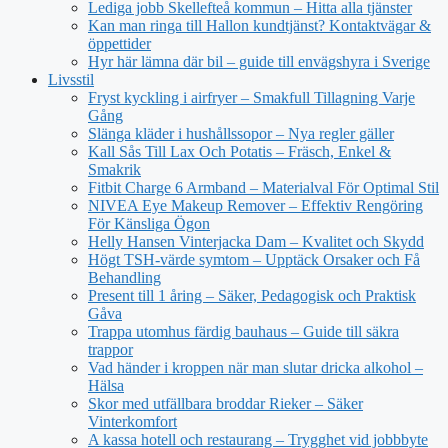
Lediga jobb Skellefteå kommun – Hitta alla tjänster
Kan man ringa till Hallon kundtjänst? Kontaktvägar &
öppettider
Hyr här lämna där bil – guide till envägshyra i Sverige
Livsstil
Fryst kyckling i airfryer – Smakfull Tillagning Varje
Gång
Slänga kläder i hushållssopor – Nya regler gäller
Kall Sås Till Lax Och Potatis – Fräsch, Enkel &
Smakrik
Fitbit Charge 6 Armband – Materialval För Optimal Stil
NIVEA Eye Makeup Remover – Effektiv Rengöring
För Känsliga Ögon
Helly Hansen Vinterjacka Dam – Kvalitet och Skydd
Högt TSH-värde symtom – Upptäck Orsaker och Få
Behandling
Present till 1 åring – Säker, Pedagogisk och Praktisk
Gåva
Trappa utomhus färdig bauhaus – Guide till säkra
trappor
Vad händer i kroppen när man slutar dricka alkohol –
Hälsa
Skor med utfällbara broddar Rieker – Säker
Vinterkomfort
A kassa hotell och restaurang – Trygghet vid jobbbyte