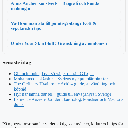
Anna Ancher-konstverk – Biografi och kända
målningar
Vad kan man äta till potatisgratäng? Kött &
vegetariska tips
Under Your Skin bluff? Granskning av omdömen
Senaste idag
Gin och tonic glas – så väljer du rätt GT-glas
Mohammed al-Bashir – Syriens nye premiärminister
The Ordinary Hyaluronic Acid – guide, användning och
köpråd
Hyr här lämna där bil – guide till envägshyra i Sverige
Laurence Auzière-Jourdan: kardiolog, konstnär och Macrons
dotter
På nyhetssurr.se samlar vi det viktigaste: nyheter, kultur och tips för