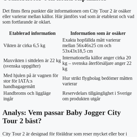
Det finns flera punkter där informationen om City Tour 2 är osäker
eller varierar mellan källor. Här jämförs vad som är etablerat och vad
som fortfarande är oklart.
Etablerad information
Information som är osäker
Exakta hopfällda mått varierar
Vikten är cirka 6,5 kg
mellan 56x46x25 cm och
53x43x18,5 cm
Internationella källor anger cirka 20
Maxvikten i sittdelen är 22 kg
kg – svenska återförsäljare anger 22
(svenska uppgifter)
kg
Med hjulen på är vagnen för
Hur strikt flygbolag bedömer måtten
stor för IATA:s
varierar
handbagagemått
Handbroms och liggläge
Reservdelars tillgänglighet i Sverige
ingår
om produkten utgår
Analys: Vem passar Baby Jogger City
Tour 2 bäst?
City Tour 2 är designad för föräldrar som reser mycket eller bor i