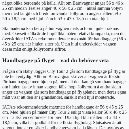
något olika beroende på källa. Allt om Barnvagnar anger 56 x 46 x
25 cm medan Test.se anger 46 x 56 x 25 cm – alltså samma volym
men med längd och bredd omvända. Jollyroom anger måtten 59 x
50 x 18,5 cm med hjul på och 53 x 43 x 18,5 cm utan hjul.
Skillnaderna kan bero på hur vagnen mäts och om hjulen räknas
med. Oavsett källa är de hopfällda måten relativt kompakta, men de
överskrider IATA:s rekommenderade maxmått för handbagage (56 x
45 x 25 cm) när hjulen sitter på. Utan hjul underskrider vagnen
dessa mått enligt Jollyrooms siffror.
Handbagage på flyget – vad du behöver veta
Frågan om Baby Jogger City Tour 2 går som handbagage på flyg är
inte helt entydig. Allt om Barnvagnar skriver att vagnen är för stor
för handbagage med hjulen på, men att den kan gå som handbagage
om hjulen tas av innan vagnen fälls ihop. Jollyroom å andra sidan
anger att vagnen går som handbagage på flygplanet, men deras egna
mått visar att den är i gränslandet, särskilt med hjul monterade.
IATA:s rekommenderade maxmått för handbagage är 56 x 45 x 25
cm. Med hjulen på mäter City Tour 2 enligt vissa källor 56 x 46 x 25
cm – alltså en centimeter för bred. Utan hjul blir måtten 53 x 43 x
18,5 cm, vilket är godkänt för de flesta flygbolag. Slutsatsen är att
vagnen inte är en säker handbagagevagn i alla lägen. Det avgörs av