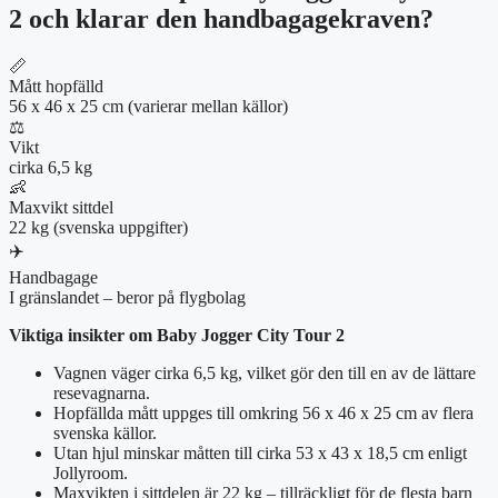
2 och klarar den handbagagekraven?
📏
Mått hopfälld
56 x 46 x 25 cm (varierar mellan källor)
⚖️
Vikt
cirka 6,5 kg
👶
Maxvikt sittdel
22 kg (svenska uppgifter)
✈️
Handbagage
I gränslandet – beror på flygbolag
Viktiga insikter om Baby Jogger City Tour 2
Vagnen väger cirka 6,5 kg, vilket gör den till en av de lättare
resevagnarna.
Hopfällda mått uppges till omkring 56 x 46 x 25 cm av flera
svenska källor.
Utan hjul minskar måtten till cirka 53 x 43 x 18,5 cm enligt
Jollyroom.
Maxvikten i sittdelen är 22 kg – tillräckligt för de flesta barn