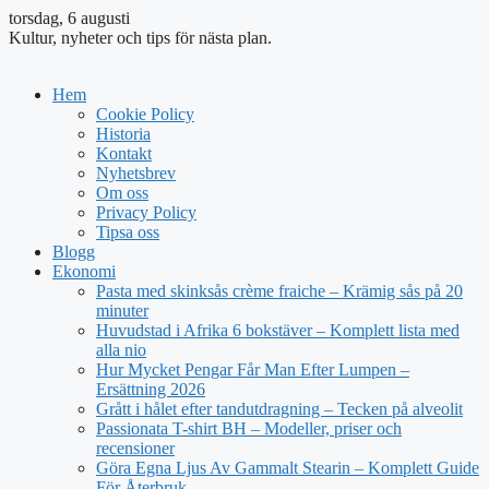
torsdag, 6 augusti
Kultur, nyheter och tips för nästa plan.
Hem
Cookie Policy
Historia
Kontakt
Nyhetsbrev
Om oss
Privacy Policy
Tipsa oss
Blogg
Ekonomi
Pasta med skinksås crème fraiche – Krämig sås på 20
minuter
Huvudstad i Afrika 6 bokstäver – Komplett lista med
alla nio
Hur Mycket Pengar Får Man Efter Lumpen –
Ersättning 2026
Grått i hålet efter tandutdragning – Tecken på alveolit
Passionata T-shirt BH – Modeller, priser och
recensioner
Göra Egna Ljus Av Gammalt Stearin – Komplett Guide
För Återbruk