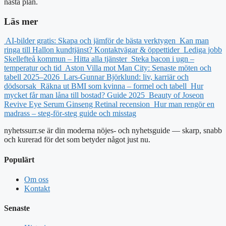
nästa plan.
Läs mer
AI-bilder gratis: Skapa och jämför de bästa verktygen
Kan man
ringa till Hallon kundtjänst? Kontaktvägar & öppettider
Lediga jobb
Skellefteå kommun – Hitta alla tjänster
Steka bacon i ugn –
temperatur och tid
Aston Villa mot Man City: Senaste möten och
tabell 2025–2026
Lars-Gunnar Björklund: liv, karriär och
dödsorsak
Räkna ut BMI som kvinna – formel och tabell
Hur
mycket får man låna till bostad? Guide 2025
Beauty of Joseon
Revive Eye Serum Ginseng Retinal recension
Hur man rengör en
madrass – steg-för-steg guide och misstag
nyhetssurr.se är din moderna nöjes- och nyhetsguide — skarp, snabb
och kurerad för det som betyder något just nu.
Populärt
Om oss
Kontakt
Senaste