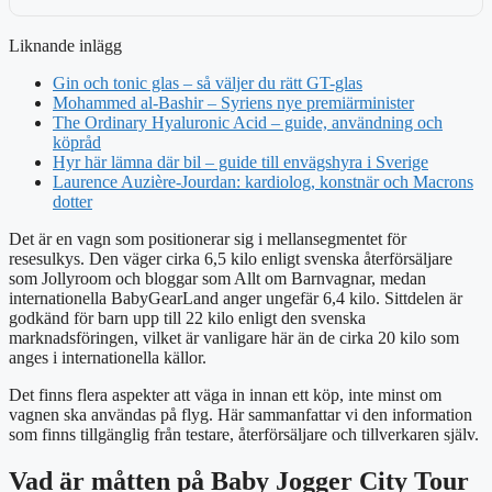
Liknande inlägg
Gin och tonic glas – så väljer du rätt GT-glas
Mohammed al-Bashir – Syriens nye premiärminister
The Ordinary Hyaluronic Acid – guide, användning och
köpråd
Hyr här lämna där bil – guide till envägshyra i Sverige
Laurence Auzière-Jourdan: kardiolog, konstnär och Macrons
dotter
Det är en vagn som positionerar sig i mellansegmentet för
resesulkys. Den väger cirka 6,5 kilo enligt svenska återförsäljare
som Jollyroom och bloggar som Allt om Barnvagnar, medan
internationella BabyGearLand anger ungefär 6,4 kilo. Sittdelen är
godkänd för barn upp till 22 kilo enligt den svenska
marknadsföringen, vilket är vanligare här än de cirka 20 kilo som
anges i internationella källor.
Det finns flera aspekter att väga in innan ett köp, inte minst om
vagnen ska användas på flyg. Här sammanfattar vi den information
som finns tillgänglig från testare, återförsäljare och tillverkaren själv.
Vad är måtten på Baby Jogger City Tour