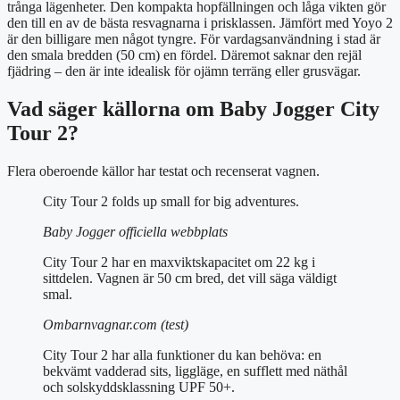
trånga lägenheter. Den kompakta hopfällningen och låga vikten gör
den till en av de bästa resvagnarna i prisklassen. Jämfört med Yoyo 2
är den billigare men något tyngre. För vardagsanvändning i stad är
den smala bredden (50 cm) en fördel. Däremot saknar den rejäl
fjädring – den är inte idealisk för ojämn terräng eller grusvägar.
Vad säger källorna om Baby Jogger City
Tour 2?
Flera oberoende källor har testat och recenserat vagnen.
City Tour 2 folds up small for big adventures.
Baby Jogger officiella webbplats
City Tour 2 har en maxviktskapacitet om 22 kg i
sittdelen. Vagnen är 50 cm bred, det vill säga väldigt
smal.
Ombarnvagnar.com (test)
City Tour 2 har alla funktioner du kan behöva: en
bekvämt vadderad sits, liggläge, en sufflett med näthål
och solskyddsklassning UPF 50+.