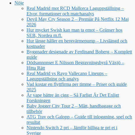
Nöje
Real Madrid mot RCD Mallorca Laguppställning –
Elvor, formationer och matchanalys
Devil May Cry Season 2 – Premiär På Netflix 12 Maj
2026
Hur mycket Swish kan man ta emot – Gränser hos
SEB, Nordea m.fl.
Hur länge håller en bergvärmepump – Livslängd och
kostnader
Byggnader designade av Ferdinand Boberg – Komplett
guide
Dödsannonser E Nilsson Begravningsbyrå Växjö –
Hitta Rätt
Real Madrid vs Rayo Vallecano Lineups –
Laguppställning och analys
Vad kostar en flyttfirma per timme – Priser och guide
2025
Är vape bättre än cigg – Så Farligt Är Det Enligt
Forskningen
Baby Jogger City Tour 2 – Mått, handbagage och
tillbehör
ATG Trav och Galopp – Guide till inloggning, spel och
resultat
Nintendo Switch 2 pri – Jämför billiga te pri et i
Sverige