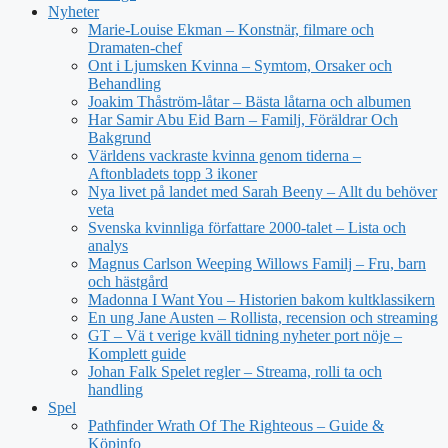
Nyheter
Marie-Louise Ekman – Konstnär, filmare och
Dramaten-chef
Ont i Ljumsken Kvinna – Symtom, Orsaker och
Behandling
Joakim Thåström-låtar – Bästa låtarna och albumen
Har Samir Abu Eid Barn – Familj, Föräldrar Och
Bakgrund
Världens vackraste kvinna genom tiderna –
Aftonbladets topp 3 ikoner
Nya livet på landet med Sarah Beeny – Allt du behöver
veta
Svenska kvinnliga författare 2000-talet – Lista och
analys
Magnus Carlson Weeping Willows Familj – Fru, barn
och hästgård
Madonna I Want You – Historien bakom kultklassikern
En ung Jane Austen – Rollista, recension och streaming
GT – Vä t verige kväll tidning nyheter port nöje –
Komplett guide
Johan Falk Spelet regler – Streama, rolli ta och
handling
Spel
Pathfinder Wrath Of The Righteous – Guide &
Köpinfo