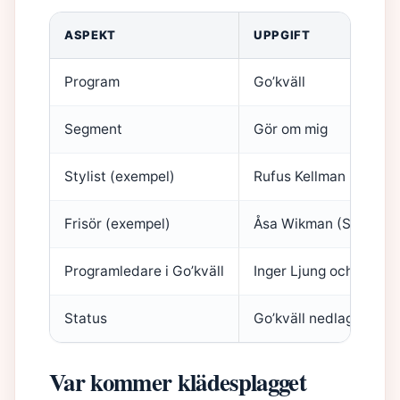
ASPEKT
UPPGIFT
Program
Go’kväll
Segment
Gör om mig
Stylist (exempel)
Rufus Kellman (SVT Pl
Frisör (exempel)
Åsa Wikman (SVT Play
Programledare i Go’kväll
Inger Ljung och Örjan 
Status
Go’kväll nedlagt – ers
Var kommer klädesplagget