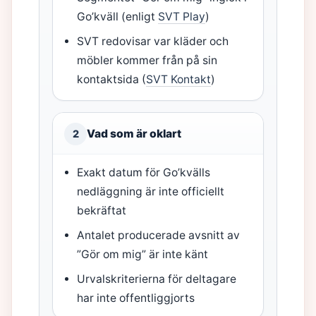
Go’kväll (enligt
SVT Play
)
SVT redovisar var kläder och
möbler kommer från på sin
kontaktsida (
SVT Kontakt
)
Vad som är oklart
2
Exakt datum för Go’kvälls
nedläggning är inte officiellt
bekräftat
Antalet producerade avsnitt av
”Gör om mig” är inte känt
Urvalskriterierna för deltagare
har inte offentliggjorts