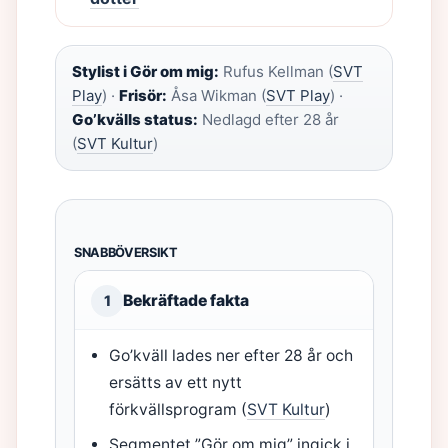
Stylist i Gör om mig:
Rufus Kellman (
SVT
Play
) ·
Frisör:
Åsa Wikman (
SVT Play
) ·
Go’kvälls status:
Nedlagd efter 28 år
(
SVT Kultur
)
SNABBÖVERSIKT
Bekräftade fakta
1
Go’kväll lades ner efter 28 år och
ersätts av ett nytt
förkvällsprogram (
SVT Kultur
)
Segmentet ”Gör om mig” ingick i