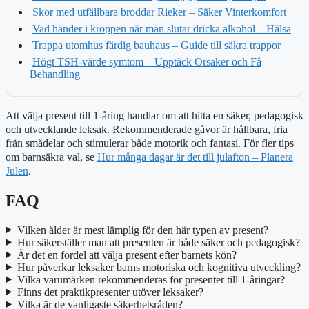
Skor med utfällbara broddar Rieker – Säker Vinterkomfort
Vad händer i kroppen när man slutar dricka alkohol – Hälsa
Trappa utomhus färdig bauhaus – Guide till säkra trappor
Högt TSH-värde symtom – Upptäck Orsaker och Få
Behandling
Att välja present till 1-åring handlar om att hitta en säker, pedagogisk
och utvecklande leksak. Rekommenderade gåvor är hållbara, fria
från smådelar och stimulerar både motorik och fantasi. För fler tips
om barnsäkra val, se
Hur många dagar är det till julafton – Planera
Julen
.
FAQ
Vilken ålder är mest lämplig för den här typen av present?
Hur säkerställer man att presenten är både säker och pedagogisk?
Är det en fördel att välja present efter barnets kön?
Hur påverkar leksaker barns motoriska och kognitiva utveckling?
Vilka varumärken rekommenderas för presenter till 1-åringar?
Finns det praktikpresenter utöver leksaker?
Vilka är de vanligaste säkerhetsråden?