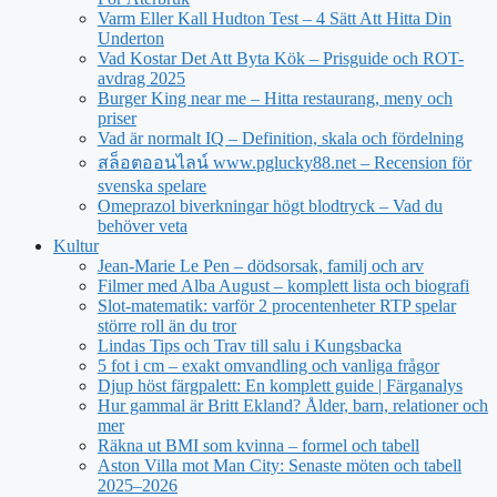
Varm Eller Kall Hudton Test – 4 Sätt Att Hitta Din
Underton
Vad Kostar Det Att Byta Kök – Prisguide och ROT-
avdrag 2025
Burger King near me – Hitta restaurang, meny och
priser
Vad är normalt IQ – Definition, skala och fördelning
สล็อตออนไลน์ www.pglucky88.net – Recension för
svenska spelare
Omeprazol biverkningar högt blodtryck – Vad du
behöver veta
Kultur
Jean‑Marie Le Pen – dödsorsak, familj och arv
Filmer med Alba August – komplett lista och biografi
Slot-matematik: varför 2 procentenheter RTP spelar
större roll än du tror
Lindas Tips och Trav till salu i Kungsbacka
5 fot i cm – exakt omvandling och vanliga frågor
Djup höst färgpalett: En komplett guide | Färganalys
Hur gammal är Britt Ekland? Ålder, barn, relationer och
mer
Räkna ut BMI som kvinna – formel och tabell
Aston Villa mot Man City: Senaste möten och tabell
2025–2026