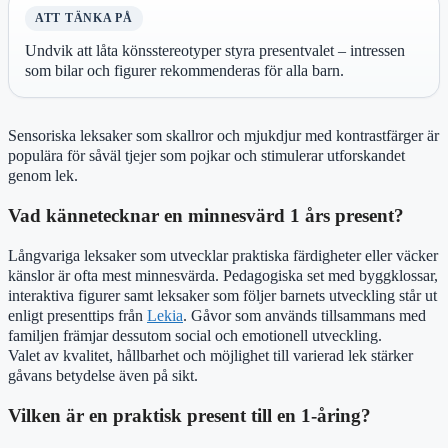
ATT TÄNKA PÅ
Undvik att låta könsstereotyper styra presentvalet – intressen
som bilar och figurer rekommenderas för alla barn.
Sensoriska leksaker som skallror och mjukdjur med kontrastfärger är
populära för såväl tjejer som pojkar och stimulerar utforskandet
genom lek.
Vad kännetecknar en minnesvärd 1 års present?
Långvariga leksaker som utvecklar praktiska färdigheter eller väcker
känslor är ofta mest minnesvärda. Pedagogiska set med byggklossar,
interaktiva figurer samt leksaker som följer barnets utveckling står ut
enligt presenttips från
Lekia
. Gåvor som används tillsammans med
familjen främjar dessutom social och emotionell utveckling.
Valet av kvalitet, hållbarhet och möjlighet till varierad lek stärker
gåvans betydelse även på sikt.
Vilken är en praktisk present till en 1-åring?