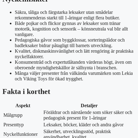
Säkra, tåliga och färgstarka leksaker utan smådelar
rekommenderas starkt till 1-åringar enligt flera butiker.
Både pojkar och flickor gynnas av leksaker som tränar
motorik, kognition och sensorik – könsneutrala val blir allt
vanligare.
Pedagogiska gåvor som byggklossar, sorteringslådor och
badleksaker bidrar påtagligt till barnets utveckling.
Kvalitet, diskmaskinsvänlighet och lätt rengöring är praktiska
nyckelfaktorer.
Konsumentråd och expertutlåtanden värderas högt, även om
oberoende myndighetskällor är sällsynta i branschen.
Många väljer presenter från välkända varumärken som Lekia
och Viking Toys för ökad trygghet.
Fakta i korthet
Aspekt
Detaljer
Föräldrar och närstående som söker säker och
Målgrupp
pedagogisk present för 1-åringar
Presenttyp
Leksaker, böcker, kläder och andra gåvor
Säkerhet, utvecklingsstöd, praktisk
Nyckelfunktioner
användbarhet, kvalitet