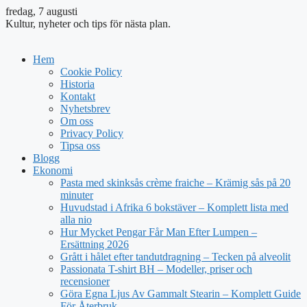
fredag, 7 augusti
Kultur, nyheter och tips för nästa plan.
Hem
Cookie Policy
Historia
Kontakt
Nyhetsbrev
Om oss
Privacy Policy
Tipsa oss
Blogg
Ekonomi
Pasta med skinksås crème fraiche – Krämig sås på 20
minuter
Huvudstad i Afrika 6 bokstäver – Komplett lista med
alla nio
Hur Mycket Pengar Får Man Efter Lumpen –
Ersättning 2026
Grått i hålet efter tandutdragning – Tecken på alveolit
Passionata T-shirt BH – Modeller, priser och
recensioner
Göra Egna Ljus Av Gammalt Stearin – Komplett Guide
För Återbruk