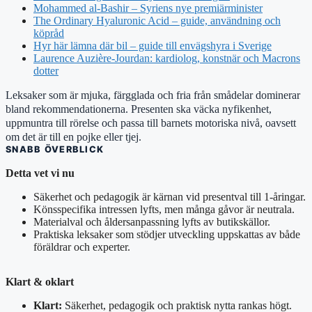
Mohammed al-Bashir – Syriens nye premiärminister
The Ordinary Hyaluronic Acid – guide, användning och
köpråd
Hyr här lämna där bil – guide till envägshyra i Sverige
Laurence Auzière-Jourdan: kardiolog, konstnär och Macrons
dotter
Leksaker som är mjuka, färgglada och fria från smådelar dominerar
bland rekommendationerna. Presenten ska väcka nyfikenhet,
uppmuntra till rörelse och passa till barnets motoriska nivå, oavsett
om det är till en pojke eller tjej.
SNABB ÖVERBLICK
Detta vet vi nu
Säkerhet och pedagogik är kärnan vid presentval till 1-åringar.
Könsspecifika intressen lyfts, men många gåvor är neutrala.
Materialval och åldersanpassning lyfts av butikskällor.
Praktiska leksaker som stödjer utveckling uppskattas av både
föräldrar och experter.
Klart & oklart
Klart:
Säkerhet, pedagogik och praktisk nytta rankas högt.