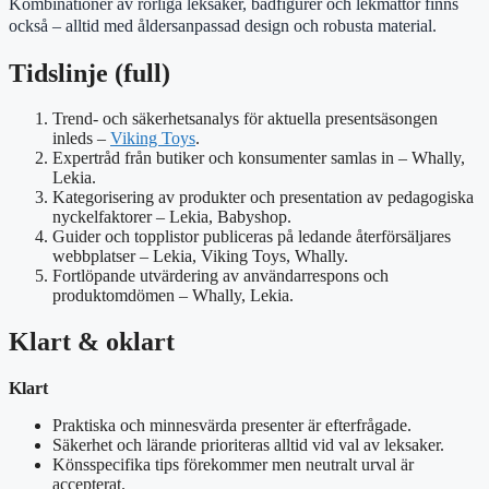
Kombinationer av rörliga leksaker, badfigurer och lekmattor finns
också – alltid med åldersanpassad design och robusta material.
Tidslinje (full)
Trend- och säkerhetsanalys för aktuella presentsäsongen
inleds –
Viking Toys
.
Expertråd från butiker och konsumenter samlas in – Whally,
Lekia.
Kategorisering av produkter och presentation av pedagogiska
nyckelfaktorer – Lekia, Babyshop.
Guider och topplistor publiceras på ledande återförsäljares
webbplatser – Lekia, Viking Toys, Whally.
Fortlöpande utvärdering av användarrespons och
produktomdömen – Whally, Lekia.
Klart & oklart
Klart
Praktiska och minnesvärda presenter är efterfrågade.
Säkerhet och lärande prioriteras alltid vid val av leksaker.
Könsspecifika tips förekommer men neutralt urval är
accepterat.