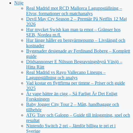
Nöje
Real Madrid mot RCD Mallorca Laguppställning –
Elvor, formationer och matchanalys
Devil May Cry Season 2 – Premiär På Netflix 12 Maj
2026
Hur mycket Swish kan man ta emot – Gränser hos
SEB, Nordea m.fl.
Hur länge håller en bergvärmepump – Livslängd och
kostnader
Byggnader designade av Ferdinand Boberg – Komplett
guide
Dödsannonser E Nilsson Begravningsbyrå Växjö –
Hitta Rätt
Real Madrid vs Rayo Vallecano Lineups –
Laguppställning och analys
Vad kostar en flyttfirma per timme – Priser och guide
2025
Är vape bättre än cigg – Så Farligt Är Det Enligt
Forskningen
Baby Jogger City Tour 2 – Mått, handbagage och
tillbehör
ATG Trav och Galopp – Guide till inloggning, spel och
resultat
Nintendo Switch 2 pri – Jämför billiga te pri et i
Sverige