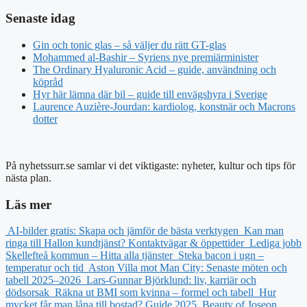
Senaste idag
Gin och tonic glas – så väljer du rätt GT-glas
Mohammed al-Bashir – Syriens nye premiärminister
The Ordinary Hyaluronic Acid – guide, användning och
köpråd
Hyr här lämna där bil – guide till envägshyra i Sverige
Laurence Auzière-Jourdan: kardiolog, konstnär och Macrons
dotter
På nyhetssurr.se samlar vi det viktigaste: nyheter, kultur och tips för
nästa plan.
Läs mer
AI-bilder gratis: Skapa och jämför de bästa verktygen
Kan man
ringa till Hallon kundtjänst? Kontaktvägar & öppettider
Lediga jobb
Skellefteå kommun – Hitta alla tjänster
Steka bacon i ugn –
temperatur och tid
Aston Villa mot Man City: Senaste möten och
tabell 2025–2026
Lars-Gunnar Björklund: liv, karriär och
dödsorsak
Räkna ut BMI som kvinna – formel och tabell
Hur
mycket får man låna till bostad? Guide 2025
Beauty of Joseon