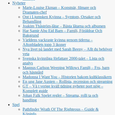
Nyheter
Marie-Louise Ekman – Konstnär, filmare och
Dramaten-chef
Ont i Ljumsken Kvinna – Symtom, Orsaker och
Behandling
Joakim Thåström-låtar – Bästa låtarna och albumen
Har Samir Abu Eid Barn – Familj, Föräldrar Och
Bakgrund
Världens vackraste kvinna genom tiderna –
Aftonbladets topp 3 ikoner
Nya livet på landet med Sarah Beeny – Allt du behöver
veta
Svenska kvinnliga författare 2000-talet – Lista och
analys
Magnus Carlson Weeping Willows Familj – Fru, barn
och hästgård
Madonna I Want You – Historien bakom kultklassikern
En ung Jane Austen – Rollista, recension och streaming
GT – Vä t verige kväll tidning nyheter port nöje –
Komplett guide
Johan Falk Spelet regler – Streama, rolli ta och
handling
Spel
Pathfinder Wrath Of The Righteous – Guide &
Köpinfo