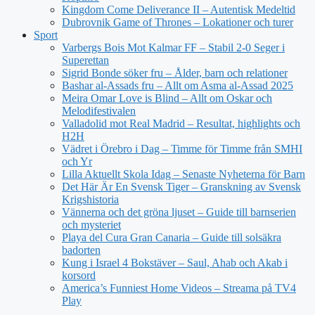
Kingdom Come Deliverance II – Autentisk Medeltid
Dubrovnik Game of Thrones – Lokationer och turer
Sport
Varbergs Bois Mot Kalmar FF – Stabil 2-0 Seger i
Superettan
Sigrid Bonde söker fru – Ålder, barn och relationer
Bashar al-Assads fru – Allt om Asma al-Assad 2025
Meira Omar Love is Blind – Allt om Oskar och
Melodifestivalen
Valladolid mot Real Madrid – Resultat, highlights och
H2H
Vädret i Örebro i Dag – Timme för Timme från SMHI
och Yr
Lilla Aktuellt Skola Idag – Senaste Nyheterna för Barn
Det Här Är En Svensk Tiger – Granskning av Svensk
Krigshistoria
Vännerna och det gröna ljuset – Guide till barnserien
och mysteriet
Playa del Cura Gran Canaria – Guide till solsäkra
badorten
Kung i Israel 4 Bokstäver – Saul, Ahab och Akab i
korsord
America’s Funniest Home Videos – Streama på TV4
Play