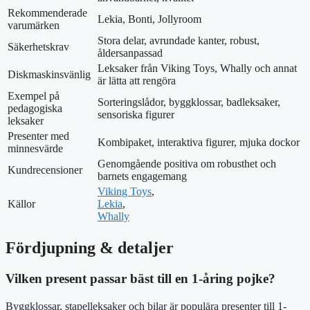
Rekommenderade
Lekia, Bonti, Jollyroom
varumärken
Stora delar, avrundade kanter, robust,
Säkerhetskrav
åldersanpassad
Leksaker från Viking Toys, Whally och annat
Diskmaskinsvänlig
är lätta att rengöra
Exempel på
Sorteringslådor, byggklossar, badleksaker,
pedagogiska
sensoriska figurer
leksaker
Presenter med
Kombipaket, interaktiva figurer, mjuka dockor
minnesvärde
Genomgående positiva om robusthet och
Kundrecensioner
barnets engagemang
Viking Toys
,
Källor
Lekia
,
Whally
Fördjupning & detaljer
Vilken present passar bäst till en 1-åring pojke?
Byggklossar, stapelleksaker och bilar är populära presenter till 1-