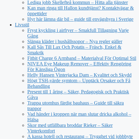
Lediga jobb Skellefteå kommun – Hitta alla tjänster
Kan man ringa till Hallon kundtjänst? Kontaktvägar &
öppettider
Hyr här lämna där bil – guide till envägshyra i Sverige
Livsstil
Fryst kyckling i airfryer – Smakfull Tillagning Varje
Gång
Slänga kläder i hushållssopor – Nya regler gäller
Kall Sås Till Lax Och Potatis – Fräsch, Enkel &
Smakrik
Fitbit Charge 6 Armband – Materialval För Optimal Stil
NIVEA Eye Makeup Remover – Effektiv Rengöring
För Känsliga Ögon
Helly Hansen Vinterjacka Dam – Kvalitet och Skydd
Högt TSH-värde symtom – Upptäck Orsaker och Få
Behandling
Present till 1 åring – Säker, Pedagogisk och Praktisk
Gåva
Trappa utomhus färdig bauhaus – Guide till säkra
trappor
Vad händer i kroppen när man slutar dricka alkohol –
Hälsa
Skor med utfällbara broddar Rieker – Säker
Vinterkomfort
A kassa hotell och restaurang – Trygghet vid jobbbyte