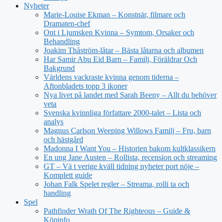
Nyheter
Marie-Louise Ekman – Konstnär, filmare och
Dramaten-chef
Ont i Ljumsken Kvinna – Symtom, Orsaker och
Behandling
Joakim Thåström-låtar – Bästa låtarna och albumen
Har Samir Abu Eid Barn – Familj, Föräldrar Och
Bakgrund
Världens vackraste kvinna genom tiderna –
Aftonbladets topp 3 ikoner
Nya livet på landet med Sarah Beeny – Allt du behöver
veta
Svenska kvinnliga författare 2000-talet – Lista och
analys
Magnus Carlson Weeping Willows Familj – Fru, barn
och hästgård
Madonna I Want You – Historien bakom kultklassikern
En ung Jane Austen – Rollista, recension och streaming
GT – Vä t verige kväll tidning nyheter port nöje –
Komplett guide
Johan Falk Spelet regler – Streama, rolli ta och
handling
Spel
Pathfinder Wrath Of The Righteous – Guide &
Köpinfo