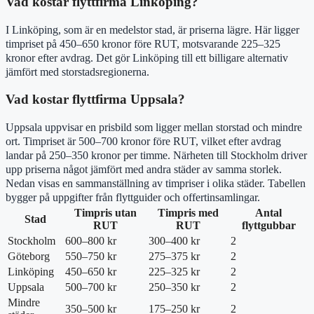
Vad kostar flyttfirma Linköping?
I Linköping, som är en medelstor stad, är priserna lägre. Här ligger
timpriset på 450–650 kronor före RUT, motsvarande 225–325
kronor efter avdrag. Det gör Linköping till ett billigare alternativ
jämfört med storstadsregionerna.
Vad kostar flyttfirma Uppsala?
Uppsala uppvisar en prisbild som ligger mellan storstad och mindre
ort. Timpriset är 500–700 kronor före RUT, vilket efter avdrag
landar på 250–350 kronor per timme. Närheten till Stockholm driver
upp priserna något jämfört med andra städer av samma storlek.
Nedan visas en sammanställning av timpriser i olika städer. Tabellen
bygger på uppgifter från flyttguider och offertinsamlingar.
Timpris utan
Timpris med
Antal
Stad
RUT
RUT
flyttgubbar
Stockholm
600–800 kr
300–400 kr
2
Göteborg
550–750 kr
275–375 kr
2
Linköping
450–650 kr
225–325 kr
2
Uppsala
500–700 kr
250–350 kr
2
Mindre
350–500 kr
175–250 kr
2