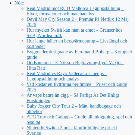
Nöje
Real Madrid mot RCD Mallorca Laguppställning –
Elvor, formationer och matchanalys
Devil May Cry Season 2 – Premiär På Netflix 12 Maj
2026
Hur mycket Swish kan man ta emot – Gränser hos
SEB, Nordea m.fl.
Hur länge håller en bergvärmepump – Livslängd och
kostnader
Byggnader designade av Ferdinand Boberg – Komplett
guide
Dödsannonser E Nilsson Begravningsbyrå Växjö –
Hitta Rätt
Real Madrid vs Rayo Vallecano Lineups –
Laguppställning och analys
Vad kostar en flyttfirma per timme – Priser och guide
2025
Är vape bättre än cigg – Så Farligt Är Det Enligt
Forskningen
Baby Jogger City Tour 2 – Mått, handbagage och
tillbehör
ATG Trav och Galopp – Guide till inloggning, spel och
resultat
Nintendo Switch 2 pri – Jämför billiga te pri et i
Sverige