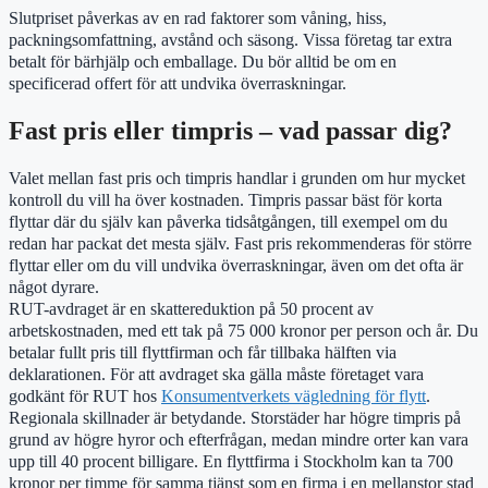
Slutpriset påverkas av en rad faktorer som våning, hiss,
packningsomfattning, avstånd och säsong. Vissa företag tar extra
betalt för bärhjälp och emballage. Du bör alltid be om en
specificerad offert för att undvika överraskningar.
Fast pris eller timpris – vad passar dig?
Valet mellan fast pris och timpris handlar i grunden om hur mycket
kontroll du vill ha över kostnaden. Timpris passar bäst för korta
flyttar där du själv kan påverka tidsåtgången, till exempel om du
redan har packat det mesta själv. Fast pris rekommenderas för större
flyttar eller om du vill undvika överraskningar, även om det ofta är
något dyrare.
RUT-avdraget är en skattereduktion på 50 procent av
arbetskostnaden, med ett tak på 75 000 kronor per person och år. Du
betalar fullt pris till flyttfirman och får tillbaka hälften via
deklarationen. För att avdraget ska gälla måste företaget vara
godkänt för RUT hos
Konsumentverkets vägledning för flytt
.
Regionala skillnader är betydande. Storstäder har högre timpris på
grund av högre hyror och efterfrågan, medan mindre orter kan vara
upp till 40 procent billigare. En flyttfirma i Stockholm kan ta 700
kronor per timme för samma tjänst som en firma i en mellanstor stad