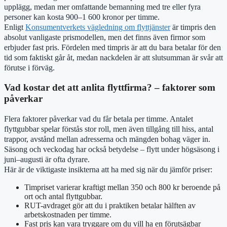
upplägg, medan mer omfattande bemanning med tre eller fyra
personer kan kosta 900–1 600 kronor per timme.
Enligt
Konsumentverkets vägledning om flyttjänster
är timpris den
absolut vanligaste prismodellen, men det finns även firmor som
erbjuder fast pris. Fördelen med timpris är att du bara betalar för den
tid som faktiskt går åt, medan nackdelen är att slutsumman är svår att
förutse i förväg.
Vad kostar det att anlita flyttfirma? – faktorer som
påverkar
Flera faktorer påverkar vad du får betala per timme. Antalet
flyttgubbar spelar förstås stor roll, men även tillgång till hiss, antal
trappor, avstånd mellan adresserna och mängden bohag väger in.
Säsong och veckodag har också betydelse – flytt under högsäsong i
juni–augusti är ofta dyrare.
Här är de viktigaste insikterna att ha med sig när du jämför priser:
Timpriset varierar kraftigt mellan 350 och 800 kr beroende på
ort och antal flyttgubbar.
RUT-avdraget gör att du i praktiken betalar hälften av
arbetskostnaden per timme.
Fast pris kan vara tryggare om du vill ha en förutsägbar