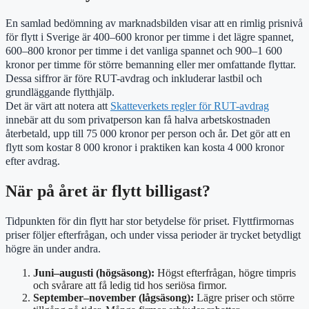
En samlad bedömning av marknadsbilden visar att en rimlig prisnivå
för flytt i Sverige är 400–600 kronor per timme i det lägre spannet,
600–800 kronor per timme i det vanliga spannet och 900–1 600
kronor per timme för större bemanning eller mer omfattande flyttar.
Dessa siffror är före RUT-avdrag och inkluderar lastbil och
grundläggande flytthjälp.
Det är värt att notera att
Skatteverkets regler för RUT-avdrag
innebär att du som privatperson kan få halva arbetskostnaden
återbetald, upp till 75 000 kronor per person och år. Det gör att en
flytt som kostar 8 000 kronor i praktiken kan kosta 4 000 kronor
efter avdrag.
När på året är flytt billigast?
Tidpunkten för din flytt har stor betydelse för priset. Flyttfirmornas
priser följer efterfrågan, och under vissa perioder är trycket betydligt
högre än under andra.
Juni–augusti (högsäsong):
Högst efterfrågan, högre timpris
och svårare att få ledig tid hos seriösa firmor.
September–november (lågsäsong):
Lägre priser och större