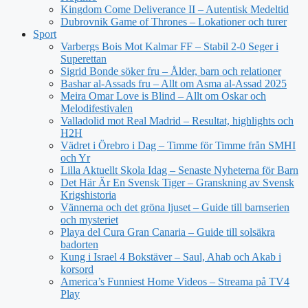
Kingdom Come Deliverance II – Autentisk Medeltid
Dubrovnik Game of Thrones – Lokationer och turer
Sport
Varbergs Bois Mot Kalmar FF – Stabil 2-0 Seger i
Superettan
Sigrid Bonde söker fru – Ålder, barn och relationer
Bashar al-Assads fru – Allt om Asma al-Assad 2025
Meira Omar Love is Blind – Allt om Oskar och
Melodifestivalen
Valladolid mot Real Madrid – Resultat, highlights och
H2H
Vädret i Örebro i Dag – Timme för Timme från SMHI
och Yr
Lilla Aktuellt Skola Idag – Senaste Nyheterna för Barn
Det Här Är En Svensk Tiger – Granskning av Svensk
Krigshistoria
Vännerna och det gröna ljuset – Guide till barnserien
och mysteriet
Playa del Cura Gran Canaria – Guide till solsäkra
badorten
Kung i Israel 4 Bokstäver – Saul, Ahab och Akab i
korsord
America’s Funniest Home Videos – Streama på TV4
Play