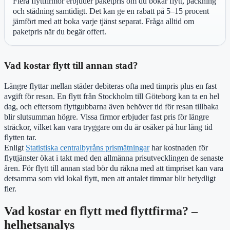
Flera flyttfirmor erbjuder paketpris om du bokar flytt, packning
och städning samtidigt. Det kan ge en rabatt på 5–15 procent
jämfört med att boka varje tjänst separat. Fråga alltid om
paketpris när du begär offert.
Vad kostar flytt till annan stad?
Längre flyttar mellan städer debiteras ofta med timpris plus en fast
avgift för resan. En flytt från Stockholm till Göteborg kan ta en hel
dag, och eftersom flyttgubbarna även behöver tid för resan tillbaka
blir slutsumman högre. Vissa firmor erbjuder fast pris för längre
sträckor, vilket kan vara tryggare om du är osäker på hur lång tid
flytten tar.
Enligt
Statistiska centralbyråns prismätningar
har kostnaden för
flyttjänster ökat i takt med den allmänna prisutvecklingen de senaste
åren. För flytt till annan stad bör du räkna med att timpriset kan vara
detsamma som vid lokal flytt, men att antalet timmar blir betydligt
fler.
Vad kostar en flytt med flyttfirma? –
helhetsanalys