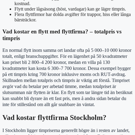
kostnad.
Flytt under lågsäsong (höst, vardagar) kan ge lägre timpris.
Flera flyttfirmor har dolda avgifter för trappor, hiss eller långa
bärsträckor.
Vad kostar en flytt med flyttfirma? – totalpris vs
timpris
En normal flytt inom samma ort landar ofta på 5 000–10 000 kronor
totalt, enligt branschuppgifter. För en lägenhet på 50 kvadratmeter
kan priset bli 2 800–4 200 kronor, medan en villa på 130
kvadratmeter kan kosta 6 300–7 700 kronor. Dessa exempel bygger
på ett timpris kring 700 kronor inklusive moms och RUT-avdrag.
Skillnaden mellan totalpris och timpris är viktig att förstå. Timpriset
avgör vad du betalar per arbetad timme, medan totalpriset är
slutsumman när flytten är klar. En flytt som tar längre tid än beräknat
kan snabbt bli dyrare än ett fast pris, men å andra sidan betalar du
inte för stillestånd om allt går snabbare än väntat.
Vad kostar flyttfirma Stockholm?
I Stockholm ligger timpriserna generellt högre än i resten av landet,