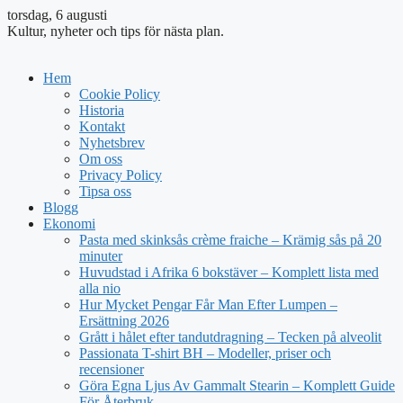
torsdag, 6 augusti
Kultur, nyheter och tips för nästa plan.
Hem
Cookie Policy
Historia
Kontakt
Nyhetsbrev
Om oss
Privacy Policy
Tipsa oss
Blogg
Ekonomi
Pasta med skinksås crème fraiche – Krämig sås på 20
minuter
Huvudstad i Afrika 6 bokstäver – Komplett lista med
alla nio
Hur Mycket Pengar Får Man Efter Lumpen –
Ersättning 2026
Grått i hålet efter tandutdragning – Tecken på alveolit
Passionata T-shirt BH – Modeller, priser och
recensioner
Göra Egna Ljus Av Gammalt Stearin – Komplett Guide
För Återbruk