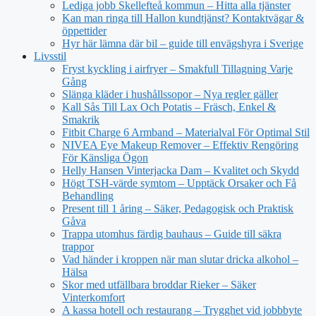
Lediga jobb Skellefteå kommun – Hitta alla tjänster
Kan man ringa till Hallon kundtjänst? Kontaktvägar &
öppettider
Hyr här lämna där bil – guide till envägshyra i Sverige
Livsstil
Fryst kyckling i airfryer – Smakfull Tillagning Varje
Gång
Slänga kläder i hushållssopor – Nya regler gäller
Kall Sås Till Lax Och Potatis – Fräsch, Enkel &
Smakrik
Fitbit Charge 6 Armband – Materialval För Optimal Stil
NIVEA Eye Makeup Remover – Effektiv Rengöring
För Känsliga Ögon
Helly Hansen Vinterjacka Dam – Kvalitet och Skydd
Högt TSH-värde symtom – Upptäck Orsaker och Få
Behandling
Present till 1 åring – Säker, Pedagogisk och Praktisk
Gåva
Trappa utomhus färdig bauhaus – Guide till säkra
trappor
Vad händer i kroppen när man slutar dricka alkohol –
Hälsa
Skor med utfällbara broddar Rieker – Säker
Vinterkomfort
A kassa hotell och restaurang – Trygghet vid jobbbyte