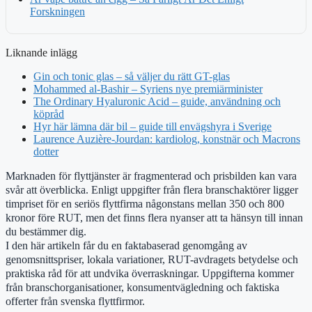
Forskningen
Liknande inlägg
Gin och tonic glas – så väljer du rätt GT-glas
Mohammed al-Bashir – Syriens nye premiärminister
The Ordinary Hyaluronic Acid – guide, användning och
köpråd
Hyr här lämna där bil – guide till envägshyra i Sverige
Laurence Auzière-Jourdan: kardiolog, konstnär och Macrons
dotter
Marknaden för flyttjänster är fragmenterad och prisbilden kan vara
svår att överblicka. Enligt uppgifter från flera branschaktörer ligger
timpriset för en seriös flyttfirma någonstans mellan 350 och 800
kronor före RUT, men det finns flera nyanser att ta hänsyn till innan
du bestämmer dig.
I den här artikeln får du en faktabaserad genomgång av
genomsnittspriser, lokala variationer, RUT-avdragets betydelse och
praktiska råd för att undvika överraskningar. Uppgifterna kommer
från branschorganisationer, konsumentvägledning och faktiska
offerter från svenska flyttfirmor.