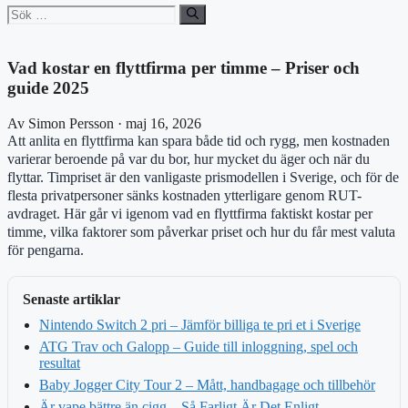
Sök
efter:
Vad kostar en flyttfirma per timme – Priser och
guide 2025
Av Simon Persson · maj 16, 2026
Att anlita en flyttfirma kan spara både tid och rygg, men kostnaden
varierar beroende på var du bor, hur mycket du äger och när du
flyttar. Timpriset är den vanligaste prismodellen i Sverige, och för de
flesta privatpersoner sänks kostnaden ytterligare genom RUT-
avdraget. Här går vi igenom vad en flyttfirma faktiskt kostar per
timme, vilka faktorer som påverkar priset och hur du får mest valuta
för pengarna.
Senaste artiklar
Nintendo Switch 2 pri – Jämför billiga te pri et i Sverige
ATG Trav och Galopp – Guide till inloggning, spel och
resultat
Baby Jogger City Tour 2 – Mått, handbagage och tillbehör
Är vape bättre än cigg – Så Farligt Är Det Enligt