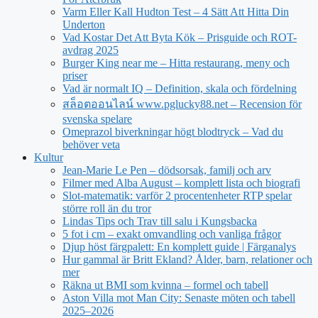
Varm Eller Kall Hudton Test – 4 Sätt Att Hitta Din
Underton
Vad Kostar Det Att Byta Kök – Prisguide och ROT-
avdrag 2025
Burger King near me – Hitta restaurang, meny och
priser
Vad är normalt IQ – Definition, skala och fördelning
สล็อตออนไลน์ www.pglucky88.net – Recension för
svenska spelare
Omeprazol biverkningar högt blodtryck – Vad du
behöver veta
Kultur
Jean‑Marie Le Pen – dödsorsak, familj och arv
Filmer med Alba August – komplett lista och biografi
Slot-matematik: varför 2 procentenheter RTP spelar
större roll än du tror
Lindas Tips och Trav till salu i Kungsbacka
5 fot i cm – exakt omvandling och vanliga frågor
Djup höst färgpalett: En komplett guide | Färganalys
Hur gammal är Britt Ekland? Ålder, barn, relationer och
mer
Räkna ut BMI som kvinna – formel och tabell
Aston Villa mot Man City: Senaste möten och tabell
2025–2026