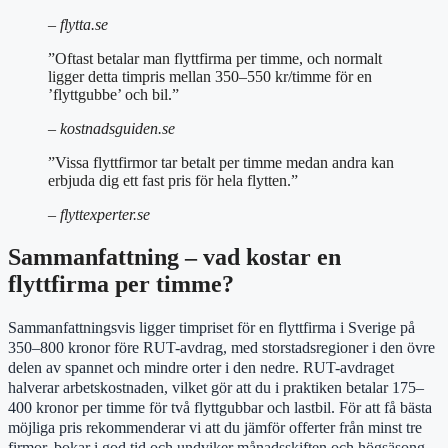
– flytta.se
”Oftast betalar man flyttfirma per timme, och normalt
ligger detta timpris mellan 350–550 kr/timme för en
’flyttgubbe’ och bil.”
– kostnadsguiden.se
”Vissa flyttfirmor tar betalt per timme medan andra kan
erbjuda dig ett fast pris för hela flytten.”
– flyttexperter.se
Sammanfattning – vad kostar en
flyttfirma per timme?
Sammanfattningsvis ligger timpriset för en flyttfirma i Sverige på
350–800 kronor före RUT-avdrag, med storstadsregioner i den övre
delen av spannet och mindre orter i den nedre. RUT-avdraget
halverar arbetskostnaden, vilket gör att du i praktiken betalar 175–
400 kronor per timme för två flyttgubbar och lastbil. För att få bästa
möjliga pris rekommenderar vi att du jämför offerter från minst tre
firmor, bokar i god tid och undviker månadsskiften och högsäsong.