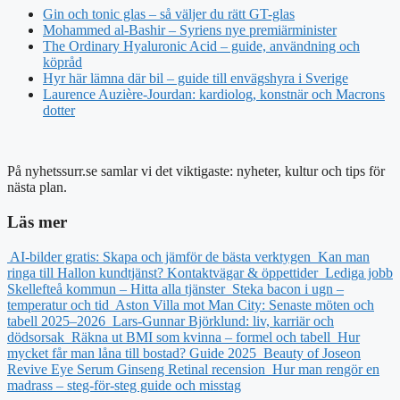
Gin och tonic glas – så väljer du rätt GT-glas
Mohammed al-Bashir – Syriens nye premiärminister
The Ordinary Hyaluronic Acid – guide, användning och
köpråd
Hyr här lämna där bil – guide till envägshyra i Sverige
Laurence Auzière-Jourdan: kardiolog, konstnär och Macrons
dotter
På nyhetssurr.se samlar vi det viktigaste: nyheter, kultur och tips för
nästa plan.
Läs mer
AI-bilder gratis: Skapa och jämför de bästa verktygen
Kan man
ringa till Hallon kundtjänst? Kontaktvägar & öppettider
Lediga jobb
Skellefteå kommun – Hitta alla tjänster
Steka bacon i ugn –
temperatur och tid
Aston Villa mot Man City: Senaste möten och
tabell 2025–2026
Lars-Gunnar Björklund: liv, karriär och
dödsorsak
Räkna ut BMI som kvinna – formel och tabell
Hur
mycket får man låna till bostad? Guide 2025
Beauty of Joseon
Revive Eye Serum Ginseng Retinal recension
Hur man rengör en
madrass – steg-för-steg guide och misstag