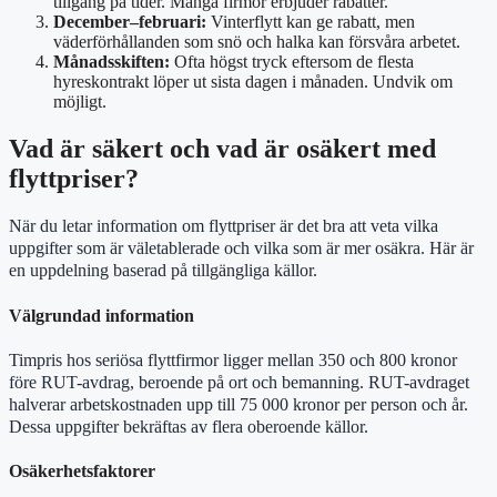
tillgång på tider. Många firmor erbjuder rabatter.
December–februari:
Vinterflytt kan ge rabatt, men
väderförhållanden som snö och halka kan försvåra arbetet.
Månadsskiften:
Ofta högst tryck eftersom de flesta
hyreskontrakt löper ut sista dagen i månaden. Undvik om
möjligt.
Vad är säkert och vad är osäkert med
flyttpriser?
När du letar information om flyttpriser är det bra att veta vilka
uppgifter som är väletablerade och vilka som är mer osäkra. Här är
en uppdelning baserad på tillgängliga källor.
Välgrundad information
Timpris hos seriösa flyttfirmor ligger mellan 350 och 800 kronor
före RUT-avdrag, beroende på ort och bemanning. RUT-avdraget
halverar arbetskostnaden upp till 75 000 kronor per person och år.
Dessa uppgifter bekräftas av flera oberoende källor.
Osäkerhetsfaktorer