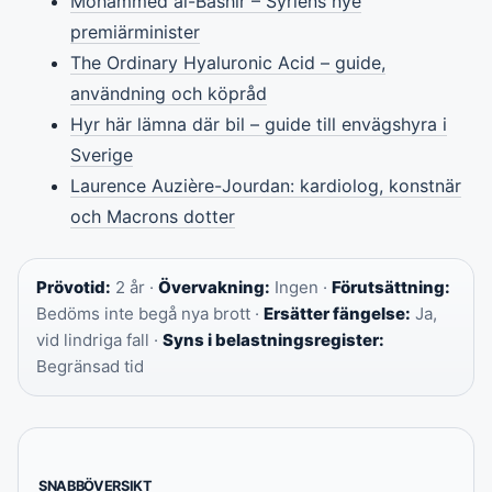
Mohammed al-Bashir – Syriens nye
premiärminister
The Ordinary Hyaluronic Acid – guide,
användning och köpråd
Hyr här lämna där bil – guide till envägshyra i
Sverige
Laurence Auzière-Jourdan: kardiolog, konstnär
och Macrons dotter
Prövotid:
2 år ·
Övervakning:
Ingen ·
Förutsättning:
Bedöms inte begå nya brott ·
Ersätter fängelse:
Ja,
vid lindriga fall ·
Syns i belastningsregister:
Begränsad tid
SNABBÖVERSIKT