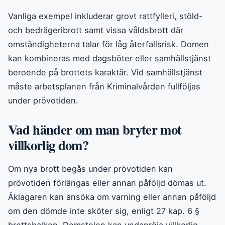
Vanliga exempel inkluderar grovt rattfylleri, stöld-
och bedrägeribrott samt vissa våldsbrott där
omständigheterna talar för låg återfallsrisk. Domen
kan kombineras med dagsböter eller samhällstjänst
beroende på brottets karaktär. Vid samhällstjänst
måste arbetsplanen från Kriminalvården fullföljas
under prövotiden.
Vad händer om man bryter mot
villkorlig dom?
Om nya brott begås under prövotiden kan
prövotiden förlängas eller annan påföljd dömas ut.
Åklagaren kan ansöka om varning eller annan påföljd
om den dömde inte sköter sig, enligt 27 kap. 6 §
brottsbalken. Domstolen kan undanröja villkorlig