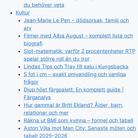
du behöver veta
Kultur
Jean‑Marie Le Pen – dödsorsak, familj och
arv
Filmer med Alba August – komplett lista och
biografi
Slot-matematik: varför 2 procentenheter RTP
spelar större roll än du tror
Lindas Tips och Trav till salu i Kungsbacka
5 fot i cm – exakt omvandling och vanliga
frågor
Djup höst färgpalett: En komplett guide |
Färganalys
Hur gammal är Britt Ekland? Ålder, barn,
relationer och mer
Räkna ut BMI som kvinna – formel och tabell
Aston Villa mot Man City: Senaste möten och
tabell 2025–2026