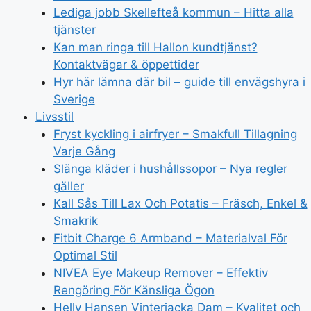
Lediga jobb Skellefteå kommun – Hitta alla
tjänster
Kan man ringa till Hallon kundtjänst?
Kontaktvägar & öppettider
Hyr här lämna där bil – guide till envägshyra i
Sverige
Livsstil
Fryst kyckling i airfryer – Smakfull Tillagning
Varje Gång
Slänga kläder i hushållssopor – Nya regler
gäller
Kall Sås Till Lax Och Potatis – Fräsch, Enkel &
Smakrik
Fitbit Charge 6 Armband – Materialval För
Optimal Stil
NIVEA Eye Makeup Remover – Effektiv
Rengöring För Känsliga Ögon
Helly Hansen Vinterjacka Dam – Kvalitet och