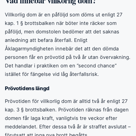
Vad innebär villkorlig dom?
Villkorlig dom är en påföljd som döms ut enligt 27
kap. 1 § brottsbalken när böter inte räcker som
påföljd, men domstolen bedömer att det saknas
anledning att befara återfall. Enligt
Åklagarmyndigheten innebär det att den dömda
personen får en prövotid på två år utan övervakning.
Det handlar i praktiken om en ”second chance”
istället för fängelse vid låg återfallsrisk.
Prövotidens längd
Prövotiden för villkorlig dom är alltid två år enligt 27
kap. 3 § brottsbalken. Prövotiden räknas från dagen
domen får laga kraft, vanligtvis tre veckor efter
meddelandet. Efter dessa två år är straffet avslutat –
förutsatt att inga nya brott begåtts.