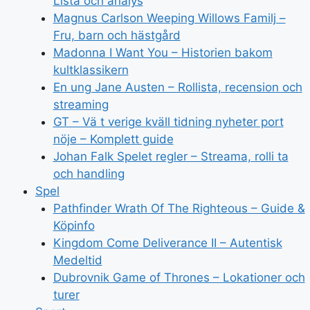
Lista och analys
Magnus Carlson Weeping Willows Familj –
Fru, barn och hästgård
Madonna I Want You – Historien bakom
kultklassikern
En ung Jane Austen – Rollista, recension och
streaming
GT – Vä t verige kväll tidning nyheter port
nöje – Komplett guide
Johan Falk Spelet regler – Streama, rolli ta
och handling
Spel
Pathfinder Wrath Of The Righteous – Guide &
Köpinfo
Kingdom Come Deliverance II – Autentisk
Medeltid
Dubrovnik Game of Thrones – Lokationer och
turer