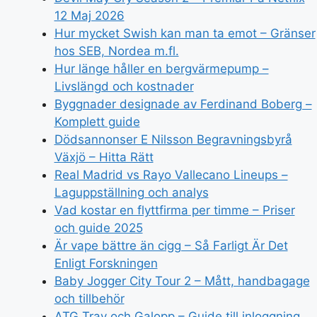
12 Maj 2026
Hur mycket Swish kan man ta emot – Gränser
hos SEB, Nordea m.fl.
Hur länge håller en bergvärmepump –
Livslängd och kostnader
Byggnader designade av Ferdinand Boberg –
Komplett guide
Dödsannonser E Nilsson Begravningsbyrå
Växjö – Hitta Rätt
Real Madrid vs Rayo Vallecano Lineups –
Laguppställning och analys
Vad kostar en flyttfirma per timme – Priser
och guide 2025
Är vape bättre än cigg – Så Farligt Är Det
Enligt Forskningen
Baby Jogger City Tour 2 – Mått, handbagage
och tillbehör
ATG Trav och Galopp – Guide till inloggning,