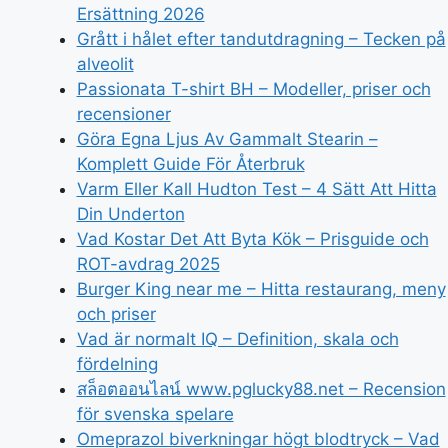
Ersättning 2026
Grått i hålet efter tandutdragning – Tecken på
alveolit
Passionata T-shirt BH – Modeller, priser och
recensioner
Göra Egna Ljus Av Gammalt Stearin –
Komplett Guide För Återbruk
Varm Eller Kall Hudton Test – 4 Sätt Att Hitta
Din Underton
Vad Kostar Det Att Byta Kök – Prisguide och
ROT-avdrag 2025
Burger King near me – Hitta restaurang, meny
och priser
Vad är normalt IQ – Definition, skala och
fördelning
สล็อตออนไลน์ www.pglucky88.net – Recension
för svenska spelare
Omeprazol biverkningar högt blodtryck – Vad