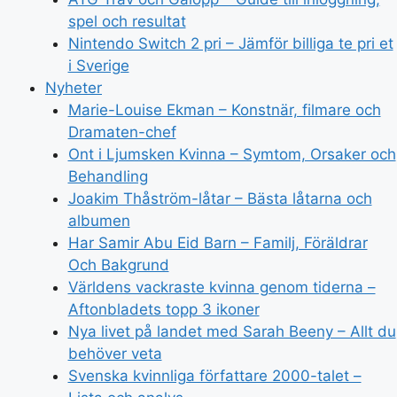
spel och resultat
Nintendo Switch 2 pri – Jämför billiga te pri et
i Sverige
Nyheter
Marie-Louise Ekman – Konstnär, filmare och
Dramaten-chef
Ont i Ljumsken Kvinna – Symtom, Orsaker och
Behandling
Joakim Thåström-låtar – Bästa låtarna och
albumen
Har Samir Abu Eid Barn – Familj, Föräldrar
Och Bakgrund
Världens vackraste kvinna genom tiderna –
Aftonbladets topp 3 ikoner
Nya livet på landet med Sarah Beeny – Allt du
behöver veta
Svenska kvinnliga författare 2000-talet –