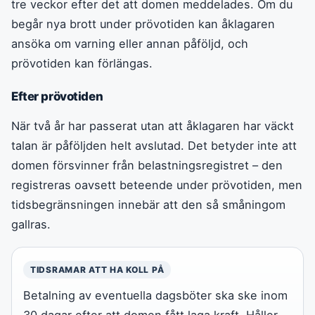
tre veckor efter det att domen meddelades. Om du
begår nya brott under prövotiden kan åklagaren
ansöka om varning eller annan påföljd, och
prövotiden kan förlängas.
Efter prövotiden
När två år har passerat utan att åklagaren har väckt
talan är påföljden helt avslutad. Det betyder inte att
domen försvinner från belastningsregistret – den
registreras oavsett beteende under prövotiden, men
tidsbegränsningen innebär att den så småningom
gallras.
TIDSRAMAR ATT HA KOLL PÅ
Betalning av eventuella dagsböter ska ske inom
30 dagar efter att domen fått laga kraft. Håller