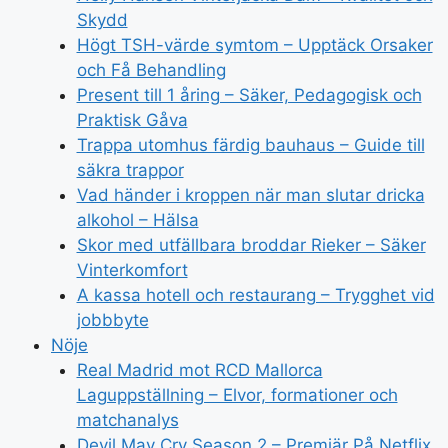
Skydd
Högt TSH-värde symtom – Upptäck Orsaker
och Få Behandling
Present till 1 åring – Säker, Pedagogisk och
Praktisk Gåva
Trappa utomhus färdig bauhaus – Guide till
säkra trappor
Vad händer i kroppen när man slutar dricka
alkohol – Hälsa
Skor med utfällbara broddar Rieker – Säker
Vinterkomfort
A kassa hotell och restaurang – Trygghet vid
jobbbyte
Nöje
Real Madrid mot RCD Mallorca
Laguppställning – Elvor, formationer och
matchanalys
Devil May Cry Season 2 – Premiär På Netflix