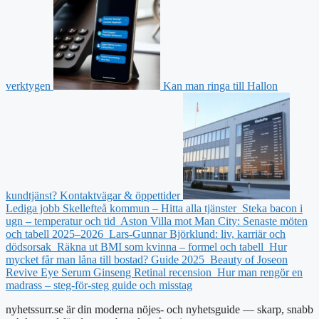
verktygen
Kan man ringa till Hallon
kundtjänst? Kontaktvägar & öppettider
Lediga jobb Skellefteå kommun – Hitta alla tjänster
Steka bacon i
ugn – temperatur och tid
Aston Villa mot Man City: Senaste möten
och tabell 2025–2026
Lars-Gunnar Björklund: liv, karriär och
dödsorsak
Räkna ut BMI som kvinna – formel och tabell
Hur
mycket får man låna till bostad? Guide 2025
Beauty of Joseon
Revive Eye Serum Ginseng Retinal recension
Hur man rengör en
madrass – steg-för-steg guide och misstag
nyhetssurr.se är din moderna nöjes- och nyhetsguide — skarp, snabb