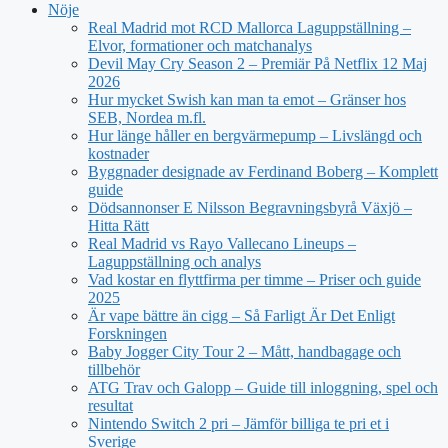
Nöje
Real Madrid mot RCD Mallorca Laguppställning –
Elvor, formationer och matchanalys
Devil May Cry Season 2 – Premiär På Netflix 12 Maj
2026
Hur mycket Swish kan man ta emot – Gränser hos
SEB, Nordea m.fl.
Hur länge håller en bergvärmepump – Livslängd och
kostnader
Byggnader designade av Ferdinand Boberg – Komplett
guide
Dödsannonser E Nilsson Begravningsbyrå Växjö –
Hitta Rätt
Real Madrid vs Rayo Vallecano Lineups –
Laguppställning och analys
Vad kostar en flyttfirma per timme – Priser och guide
2025
Är vape bättre än cigg – Så Farligt Är Det Enligt
Forskningen
Baby Jogger City Tour 2 – Mått, handbagage och
tillbehör
ATG Trav och Galopp – Guide till inloggning, spel och
resultat
Nintendo Switch 2 pri – Jämför billiga te pri et i
Sverige