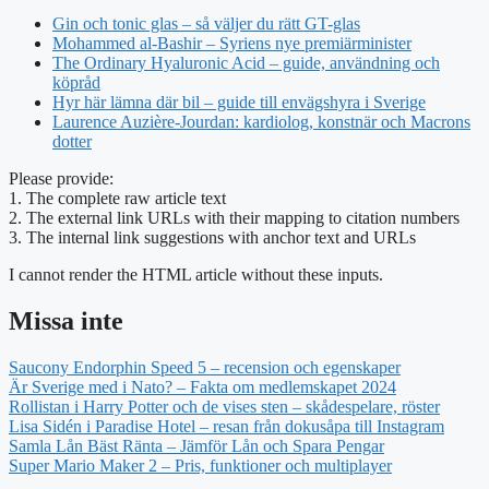
Gin och tonic glas – så väljer du rätt GT-glas
Mohammed al-Bashir – Syriens nye premiärminister
The Ordinary Hyaluronic Acid – guide, användning och
köpråd
Hyr här lämna där bil – guide till envägshyra i Sverige
Laurence Auzière-Jourdan: kardiolog, konstnär och Macrons
dotter
Please provide:
1. The complete raw article text
2. The external link URLs with their mapping to citation numbers
3. The internal link suggestions with anchor text and URLs
I cannot render the HTML article without these inputs.
Missa inte
Saucony Endorphin Speed 5 – recension och egenskaper
Är Sverige med i Nato? – Fakta om medlemskapet 2024
Rollistan i Harry Potter och de vises sten – skådespelare, röster
Lisa Sidén i Paradise Hotel – resan från dokusåpa till Instagram
Samla Lån Bäst Ränta – Jämför Lån och Spara Pengar
Super Mario Maker 2 – Pris, funktioner och multiplayer