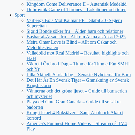
Kingdom Come Deliverance II – Autentisk Medeltid
Dubrovnik Game of Thrones – Lokationer och turer
Sport
Varbergs Bois Mot Kalmar FF – Stabil 2-0 Seger i
Superettan
Sigrid Bonde söker fru – Ålder, barn och relationer
Bashar al-Assads fru – Allt om Asma al-Assad 2025
Meira Omar Love is Blind – Allt om Oskar och
Melodifestivalen
Valladolid mot Real Madrid – Resultat, highlights och
H2H
Vädret i Örebro i Dag – Timme för Timme från SMHI
och Yr
Lilla Aktuellt Skola Idag – Senaste Nyheterna för Barn
Det Här Är En Svensk Tiger – Granskning av Svensk
Krigshistoria
Vännerna och det gröna ljuset – Guide till barnserien
och mysteriet
Playa del Cura Gran Canaria – Guide till solsäkra
badorten
Kung i Israel 4 Bokstäver – Saul, Ahab och Akab i
korsord
America’s Funniest Home Videos – Streama på TV4
Play