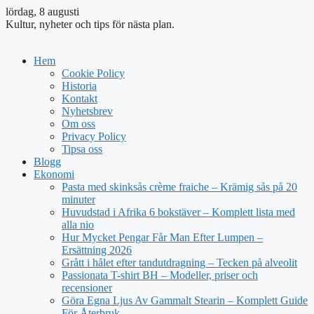
lördag, 8 augusti
Kultur, nyheter och tips för nästa plan.
Hem
Cookie Policy
Historia
Kontakt
Nyhetsbrev
Om oss
Privacy Policy
Tipsa oss
Blogg
Ekonomi
Pasta med skinksås crème fraiche – Krämig sås på 20
minuter
Huvudstad i Afrika 6 bokstäver – Komplett lista med
alla nio
Hur Mycket Pengar Får Man Efter Lumpen –
Ersättning 2026
Grått i hålet efter tandutdragning – Tecken på alveolit
Passionata T-shirt BH – Modeller, priser och
recensioner
Göra Egna Ljus Av Gammalt Stearin – Komplett Guide
För Återbruk