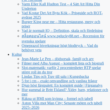
Varm Eller Kall Hudton Test – 4 Sätt Att Hitta Din
Underton
Vad Kostar Det Att Byta Kök – Prisguide och ROT-
avdrag 2025
Burger King near me – Hitta restaurang, meny och
priser
Vad är normalt IQ – Definition, skala och fördelning
สล็อตออนไลน์ www.pglucky88.net – Recension för
svenska spelare
Omeprazol biverkningar högt blodtryck – Vad du
behöver veta
Kultur
Jean‑Marie Le Pen – dödsorsak, familj och arv
Filmer med Alba August – komplett lista och biografi
Slot-matematik: varför 2 procentenheter RTP spelar
större roll än du tror
Lindas Tips och Trav till salu i Kungsbacka
5 fot i cm – exakt omvandling och vanliga frågor
Djup höst färgpalett: En komplett guide | Färganalys
Hur gammal är Britt Ekland? Ålder, barn, relationer och
mer
Räkna ut BMI som kvinna – formel och tabell
Aston Villa mot Man City: Senaste möten och tabell
2025–2026