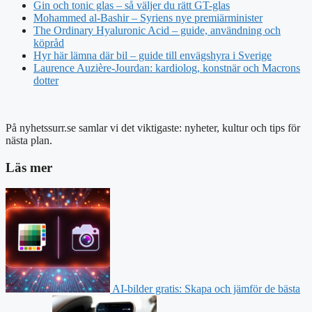
Gin och tonic glas – så väljer du rätt GT-glas
Mohammed al-Bashir – Syriens nye premiärminister
The Ordinary Hyaluronic Acid – guide, användning och
köpråd
Hyr här lämna där bil – guide till envägshyra i Sverige
Laurence Auzière-Jourdan: kardiolog, konstnär och Macrons
dotter
På nyhetssurr.se samlar vi det viktigaste: nyheter, kultur och tips för
nästa plan.
Läs mer
AI-bilder gratis: Skapa och jämför de bästa