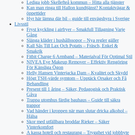
Lediga jobb Skellefteå kommun – Hitta alla tjänster
Kan man ringa till Hallon kundtjänst? Kontaktvägar &
öppettider
Hyr här lämna där bil – guide till envägshyra i Sverige
Livsstil
Fryst kyckling i airfryer – Smakfull Tillagning Varje
Gång
Slänga kläder i hushållssopor – Nya regler gäller
Kall Sås Till Lax Och Potatis – Fräsch, Enkel &
Smakrik
Fitbit Charge 6 Armband – Materialval För Optimal Stil
NIVEA Eye Makeup Remover – Effektiv Rengöring
För Känsliga Ögon
Helly Hansen Vinterjacka Dam – Kvalitet och Skydd
Högt TSH-värde symtom – Upptäck Orsaker och Få
Behandling
Present till 1 åring – Säker, Pedagogisk och Praktisk
Gåva
Trappa utomhus färdig bauhaus – Guide till säkra
trappor
Vad händer i kroppen när man slutar dricka alkohol –
Hälsa
Skor med utfällbara broddar Rieker – Säker
Vinterkomfort
A kassa hotell och restaurang – Trygghet vid jobbbyte