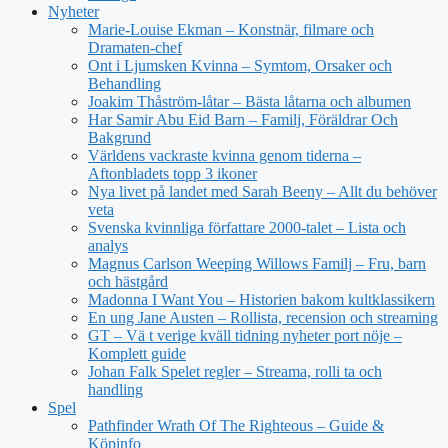
Nyheter
Marie-Louise Ekman – Konstnär, filmare och
Dramaten-chef
Ont i Ljumsken Kvinna – Symtom, Orsaker och
Behandling
Joakim Thåström-låtar – Bästa låtarna och albumen
Har Samir Abu Eid Barn – Familj, Föräldrar Och
Bakgrund
Världens vackraste kvinna genom tiderna –
Aftonbladets topp 3 ikoner
Nya livet på landet med Sarah Beeny – Allt du behöver
veta
Svenska kvinnliga författare 2000-talet – Lista och
analys
Magnus Carlson Weeping Willows Familj – Fru, barn
och hästgård
Madonna I Want You – Historien bakom kultklassikern
En ung Jane Austen – Rollista, recension och streaming
GT – Vä t verige kväll tidning nyheter port nöje –
Komplett guide
Johan Falk Spelet regler – Streama, rolli ta och
handling
Spel
Pathfinder Wrath Of The Righteous – Guide &
Köpinfo