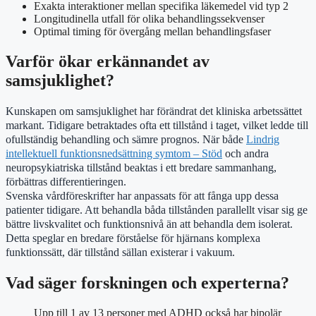
Exakta interaktioner mellan specifika läkemedel vid typ 2
Longitudinella utfall för olika behandlingssekvenser
Optimal timing för övergång mellan behandlingsfaser
Varför ökar erkännandet av
samsjuklighet?
Kunskapen om samsjuklighet har förändrat det kliniska arbetssättet
markant. Tidigare betraktades ofta ett tillstånd i taget, vilket ledde till
ofullständig behandling och sämre prognos. När både
Lindrig
intellektuell funktionsnedsättning symtom – Stöd
och andra
neuropsykiatriska tillstånd beaktas i ett bredare sammanhang,
förbättras differentieringen.
Svenska vårdföreskrifter har anpassats för att fånga upp dessa
patienter tidigare. Att behandla båda tillstånden parallellt visar sig ge
bättre livskvalitet och funktionsnivå än att behandla dem isolerat.
Detta speglar en bredare förståelse för hjärnans komplexa
funktionssätt, där tillstånd sällan existerar i vakuum.
Vad säger forskningen och experterna?
Upp till 1 av 13 personer med ADHD också har bipolär