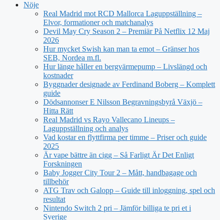
Nöje
Real Madrid mot RCD Mallorca Laguppställning –
Elvor, formationer och matchanalys
Devil May Cry Season 2 – Premiär På Netflix 12 Maj
2026
Hur mycket Swish kan man ta emot – Gränser hos
SEB, Nordea m.fl.
Hur länge håller en bergvärmepump – Livslängd och
kostnader
Byggnader designade av Ferdinand Boberg – Komplett
guide
Dödsannonser E Nilsson Begravningsbyrå Växjö –
Hitta Rätt
Real Madrid vs Rayo Vallecano Lineups –
Laguppställning och analys
Vad kostar en flyttfirma per timme – Priser och guide
2025
Är vape bättre än cigg – Så Farligt Är Det Enligt
Forskningen
Baby Jogger City Tour 2 – Mått, handbagage och
tillbehör
ATG Trav och Galopp – Guide till inloggning, spel och
resultat
Nintendo Switch 2 pri – Jämför billiga te pri et i
Sverige