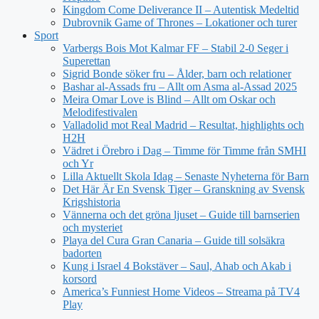
Kingdom Come Deliverance II – Autentisk Medeltid
Dubrovnik Game of Thrones – Lokationer och turer
Sport
Varbergs Bois Mot Kalmar FF – Stabil 2-0 Seger i
Superettan
Sigrid Bonde söker fru – Ålder, barn och relationer
Bashar al-Assads fru – Allt om Asma al-Assad 2025
Meira Omar Love is Blind – Allt om Oskar och
Melodifestivalen
Valladolid mot Real Madrid – Resultat, highlights och
H2H
Vädret i Örebro i Dag – Timme för Timme från SMHI
och Yr
Lilla Aktuellt Skola Idag – Senaste Nyheterna för Barn
Det Här Är En Svensk Tiger – Granskning av Svensk
Krigshistoria
Vännerna och det gröna ljuset – Guide till barnserien
och mysteriet
Playa del Cura Gran Canaria – Guide till solsäkra
badorten
Kung i Israel 4 Bokstäver – Saul, Ahab och Akab i
korsord
America’s Funniest Home Videos – Streama på TV4
Play