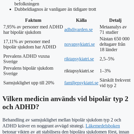
befolkningen
Dubbeldiagnos är vanligare än tidigare trott
Faktum
Källa
Detalj
7,95% av personer med ADHD
Metaanalys av
adhdivarden.se
har bipolär sjukdom
71 studier
Nästan 650 000
17,11% av personer med
novapsykiatri.se
deltagare från
bipolär sjukdom har ADHD
18 länder
Prevalens ADHD vuxna
riktapsykiatri.se
2,5–5%
Sverige
Prevalens bipolär sjukdom
riktapsykiatri.se
1–3%
Sverige
Särskilt frekvent
Samsjuklighet upp till 20%
familjepsykiatri.se
vid typ 2
Vilken medicin används vid bipolär typ 2
och ADHD?
Behandling av samsjuklighet mellan bipolär sjukdom typ 2 och
ADHD kräver en noggrant avvägd strategi.
Läkemedelsboken
betonar vikten av att stabilisera den bipolära sjukdomen först, innan