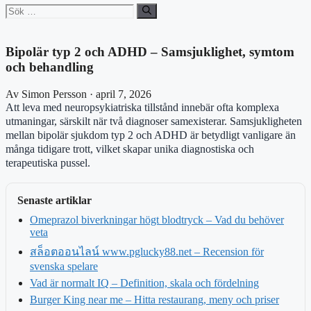
Sök
efter:
Bipolär typ 2 och ADHD – Samsjuklighet, symtom
och behandling
Av Simon Persson · april 7, 2026
Att leva med neuropsykiatriska tillstånd innebär ofta komplexa
utmaningar, särskilt när två diagnoser samexisterar. Samsjukligheten
mellan bipolär sjukdom typ 2 och ADHD är betydligt vanligare än
många tidigare trott, vilket skapar unika diagnostiska och
terapeutiska pussel.
Senaste artiklar
Omeprazol biverkningar högt blodtryck – Vad du behöver
veta
สล็อตออนไลน์ www.pglucky88.net – Recension för
svenska spelare
Vad är normalt IQ – Definition, skala och fördelning
Burger King near me – Hitta restaurang, meny och priser