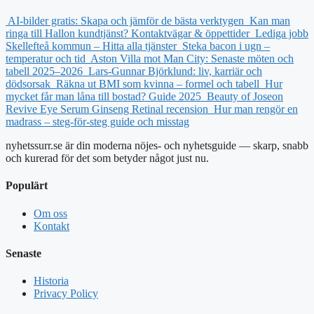
AI-bilder gratis: Skapa och jämför de bästa verktygen
Kan man
ringa till Hallon kundtjänst? Kontaktvägar & öppettider
Lediga jobb
Skellefteå kommun – Hitta alla tjänster
Steka bacon i ugn –
temperatur och tid
Aston Villa mot Man City: Senaste möten och
tabell 2025–2026
Lars-Gunnar Björklund: liv, karriär och
dödsorsak
Räkna ut BMI som kvinna – formel och tabell
Hur
mycket får man låna till bostad? Guide 2025
Beauty of Joseon
Revive Eye Serum Ginseng Retinal recension
Hur man rengör en
madrass – steg-för-steg guide och misstag
nyhetssurr.se är din moderna nöjes- och nyhetsguide — skarp, snabb
och kurerad för det som betyder något just nu.
Populärt
Om oss
Kontakt
Senaste
Historia
Privacy Policy