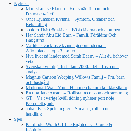
Nyheter
Marie-Louise Ekman – Konstnär, filmare och
Dramaten-chef
Ont i Ljumsken Kvinna – Symtom, Orsaker och
Behandling
Joakim Thåström-låtar – Bästa låtarna och albumen
Har Samir Abu Eid Barn – Familj, Föräldrar Och
Bakgrund
Världens vackraste kvinna genom tiderna –
Aftonbladets topp 3 ikoner
Nya livet på landet med Sarah Beeny – Allt du behöver
veta
Svenska kvinnliga författare 2000-talet – Lista och
analys
Magnus Carlson Weeping Willows Familj – Fru, barn
och hästgård
Madonna I Want You – Historien bakom kultklassikern
En ung Jane Austen – Rollista, recension och streaming
GT – Vä t verige kväll tidning nyheter port nöje –
Komplett guide
Johan Falk Spelet regler – Streama, rolli ta och
handling
Spel
Pathfinder Wrath Of The Righteous – Guide &
Köpinfo