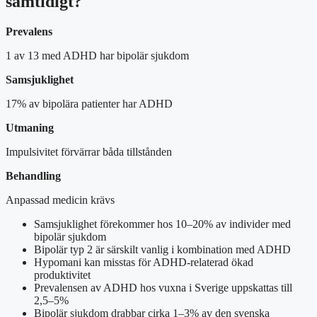
samtidigt?
Prevalens
1 av 13 med ADHD har bipolär sjukdom
Samsjuklighet
17% av bipolära patienter har ADHD
Utmaning
Impulsivitet förvärrar båda tillstånden
Behandling
Anpassad medicin krävs
Samsjuklighet förekommer hos 10–20% av individer med
bipolär sjukdom
Bipolär typ 2 är särskilt vanlig i kombination med ADHD
Hypomani kan misstas för ADHD-relaterad ökad
produktivitet
Prevalensen av ADHD hos vuxna i Sverige uppskattas till
2,5–5%
Bipolär sjukdom drabbar cirka 1–3% av den svenska