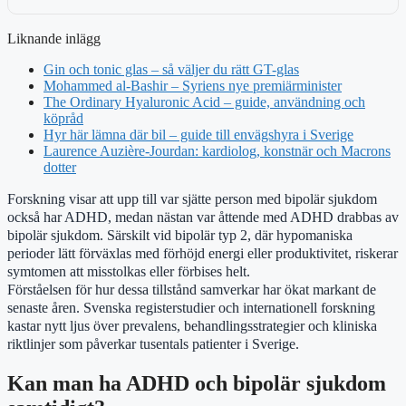
Liknande inlägg
Gin och tonic glas – så väljer du rätt GT-glas
Mohammed al-Bashir – Syriens nye premiärminister
The Ordinary Hyaluronic Acid – guide, användning och
köpråd
Hyr här lämna där bil – guide till envägshyra i Sverige
Laurence Auzière-Jourdan: kardiolog, konstnär och Macrons
dotter
Forskning visar att upp till var sjätte person med bipolär sjukdom
också har ADHD, medan nästan var åttende med ADHD drabbas av
bipolär sjukdom. Särskilt vid bipolär typ 2, där hypomaniska
perioder lätt förväxlas med förhöjd energi eller produktivitet, riskerar
symtomen att misstolkas eller förbises helt.
Förståelsen för hur dessa tillstånd samverkar har ökat markant de
senaste åren. Svenska registerstudier och internationell forskning
kastar nytt ljus över prevalens, behandlingsstrategier och kliniska
riktlinjer som påverkar tusentals patienter i Sverige.
Kan man ha ADHD och bipolär sjukdom