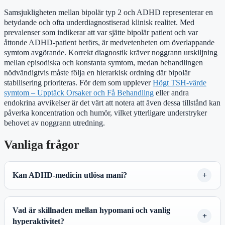
Samsjukligheten mellan bipolär typ 2 och ADHD representerar en
betydande och ofta underdiagnostiserad klinisk realitet. Med
prevalenser som indikerar att var sjätte bipolär patient och var
åttonde ADHD-patient berörs, är medvetenheten om överlappande
symtom avgörande. Korrekt diagnostik kräver noggrann urskiljning
mellan episodiska och konstanta symtom, medan behandlingen
nödvändigtvis måste följa en hierarkisk ordning där bipolär
stabilisering prioriteras. För dem som upplever
Högt TSH-värde
symtom – Upptäck Orsaker och Få Behandling
eller andra
endokrina avvikelser är det värt att notera att även dessa tillstånd kan
påverka koncentration och humör, vilket ytterligare understryker
behovet av noggrann utredning.
Vanliga frågor
Kan ADHD-medicin utlösa mani?
Vad är skillnaden mellan hypomani och vanlig
hyperaktivitet?