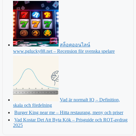
สล็อตออนไลน์
www.pglucky88.net – Recension för svenska spelare
Vad är normalt IQ – Definition,
skala och fördelning
Burger King near me – Hitta restaurang, meny och priser
Vad Kostar Det Att Byta Kök – Prisguide och ROT-avdrag
2025