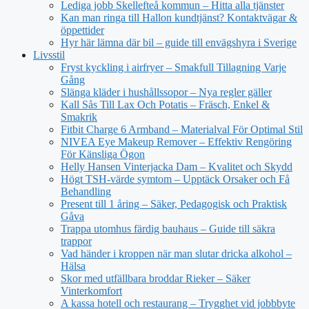
Lediga jobb Skellefteå kommun – Hitta alla tjänster
Kan man ringa till Hallon kundtjänst? Kontaktvägar &
öppettider
Hyr här lämna där bil – guide till envägshyra i Sverige
Livsstil
Fryst kyckling i airfryer – Smakfull Tillagning Varje
Gång
Slänga kläder i hushållssopor – Nya regler gäller
Kall Sås Till Lax Och Potatis – Fräsch, Enkel &
Smakrik
Fitbit Charge 6 Armband – Materialval För Optimal Stil
NIVEA Eye Makeup Remover – Effektiv Rengöring
För Känsliga Ögon
Helly Hansen Vinterjacka Dam – Kvalitet och Skydd
Högt TSH-värde symtom – Upptäck Orsaker och Få
Behandling
Present till 1 åring – Säker, Pedagogisk och Praktisk
Gåva
Trappa utomhus färdig bauhaus – Guide till säkra
trappor
Vad händer i kroppen när man slutar dricka alkohol –
Hälsa
Skor med utfällbara broddar Rieker – Säker
Vinterkomfort
A kassa hotell och restaurang – Trygghet vid jobbbyte