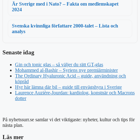
Är Sverige med i Nato? – Fakta om medlemskapet
2024
Svenska kvinnliga författare 2000-talet – Lista och
analys
Senaste idag
Gin och tonic glas – så väljer du rätt GT-glas
Mohammed al-Bashir – Syriens nye premiärminister
The Ordinary Hyaluronic Acid – guide, användning och
köpråd
Hyr här lämna där bil – guide till envägshyra i Sverige
Laurence Auzière-Jourdan: kardiolog, konstnär och Macrons
dotter
På nyhetssurr.se samlar vi det viktigaste: nyheter, kultur och tips för
nästa plan.
Läs mer