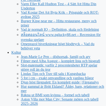
Varm Eller Kall Hudton Test – 4 Sätt Att Hitta Din
Underton
Vad Kostar Det Att Byta Kök – Prisguide och ROT-
avdrag 2025
Burger King near me – Hitta restaurang, meny och
priser
Vad är normalt IQ – Definition, skala och fördelning
สล็อตออนไลน์ www.pglucky88.net – Recension för
svenska spelare
Omeprazol biverkningar högt blodtryck – Vad du
behöver veta
Kultur
Jean‑Marie Le Pen – dödsorsak, familj och arv
Filmer med Alba August – komplett lista och biografi
Slot-matematik: varför 2 procentenheter RTP spelar
större roll än du tror
Lindas Tips och Trav till salu i Kungsbacka
5 fot i cm – exakt omvandling och vanliga frågor
Djup höst färgpalett: En komplett guide | Färganalys
Hur gammal är Britt Ekland? Ålder, barn, relationer och
mer
Räkna ut BMI som kvinna – formel och tabell
Aston Villa mot Man City: Senaste möten och tabell
2025–2026