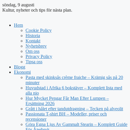
söndag, 9 augusti
Kultur, nyheter och tips för nästa plan.
Hem
Cookie Policy
Historia
Kontakt
Nyhetsbrev
Om oss
Privacy Policy
Tipsa oss
Blogg
Ekonomi
Pasta med skinksås crème fraiche – Krämig sås på 20
minuter
Huvudstad i Afrika 6 bokstäver – Komplett lista med
alla nio
Hur Mycket Pengar Får Man Efter Lumpen –
Ersättning 2026
Grått i hålet efter tandutdragning – Tecken på alveolit
Passionata T-shirt BH – Modeller, priser och
recensioner
Göra Egna Ljus Av Gammalt Stearin – Komplett Guide
För Återbruk