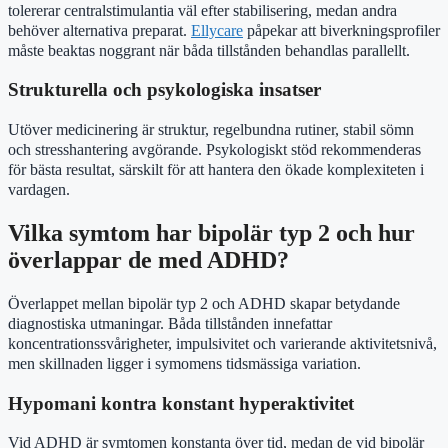
tolererar centralstimulantia väl efter stabilisering, medan andra
behöver alternativa preparat.
Ellycare
påpekar att biverkningsprofiler
måste beaktas noggrant när båda tillstånden behandlas parallellt.
Strukturella och psykologiska insatser
Utöver medicinering är struktur, regelbundna rutiner, stabil sömn
och stresshantering avgörande. Psykologiskt stöd rekommenderas
för bästa resultat, särskilt för att hantera den ökade komplexiteten i
vardagen.
Vilka symtom har bipolär typ 2 och hur
överlappar de med ADHD?
Överlappet mellan bipolär typ 2 och ADHD skapar betydande
diagnostiska utmaningar. Båda tillstånden innefattar
koncentrationssvårigheter, impulsivitet och varierande aktivitetsnivå,
men skillnaden ligger i symomens tidsmässiga variation.
Hypomani kontra konstant hyperaktivitet
Vid ADHD är symtomen konstanta över tid, medan de vid bipolär