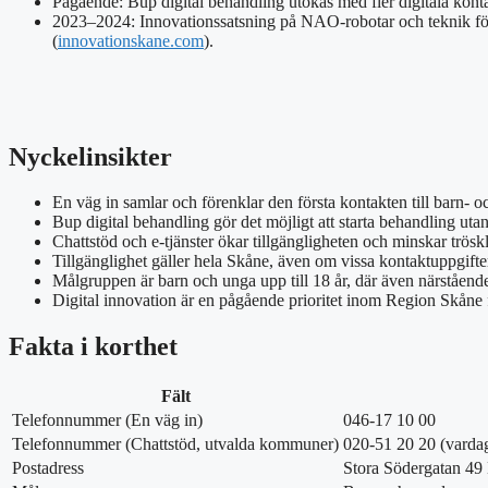
Pågående: Bup digital behandling utökas med fler digitala kont
2023–2024: Innovationssatsning på NAO-robotar och teknik för
(
innovationskane.com
).
Nyckelinsikter
En väg in samlar och förenklar den första kontakten till barn-
Bup digital behandling gör det möjligt att starta behandling uta
Chattstöd och e-tjänster ökar tillgängligheten och minskar tröskla
Tillgänglighet gäller hela Skåne, även om vissa kontaktuppgifte
Målgruppen är barn och unga upp till 18 år, där även närstående
Digital innovation är en pågående prioritet inom Region Skåne
Fakta i korthet
Fält
Telefonnummer (En väg in)
046-17 10 00
Telefonnummer (Chattstöd, utvalda kommuner)
020-51 20 20 (varda
Postadress
Stora Södergatan 49