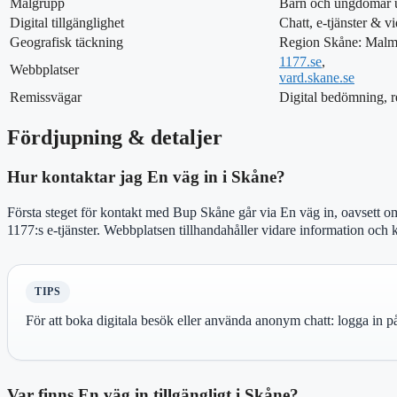
Målgrupp
Barn och ungdomar u
Digital tillgänglighet
Chatt, e-tjänster & v
Geografisk täckning
Region Skåne: Malmö
1177.se
,
Webbplatser
vard.skane.se
Remissvägar
Digital bedömning, r
Fördjupning & detaljer
Hur kontaktar jag En väg in i Skåne?
Första steget för kontakt med Bup Skåne går via En väg in, oavsett om
1177:s e-tjänster. Webbplatsen tillhandahåller vidare information och 
TIPS
För att boka digitala besök eller använda anonym chatt: logga in 
Var finns En väg in tillgängligt i Skåne?