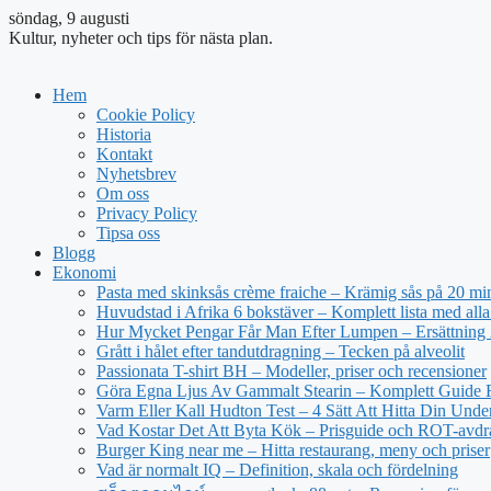
söndag, 9 augusti
Kultur, nyheter och tips för nästa plan.
Hem
Cookie Policy
Historia
Kontakt
Nyhetsbrev
Om oss
Privacy Policy
Tipsa oss
Blogg
Ekonomi
Pasta med skinksås crème fraiche – Krämig sås på 20 mi
Huvudstad i Afrika 6 bokstäver – Komplett lista med alla
Hur Mycket Pengar Får Man Efter Lumpen – Ersättning
Grått i hålet efter tandutdragning – Tecken på alveolit
Passionata T-shirt BH – Modeller, priser och recensioner
Göra Egna Ljus Av Gammalt Stearin – Komplett Guide 
Varm Eller Kall Hudton Test – 4 Sätt Att Hitta Din Unde
Vad Kostar Det Att Byta Kök – Prisguide och ROT-avd
Burger King near me – Hitta restaurang, meny och priser
Vad är normalt IQ – Definition, skala och fördelning