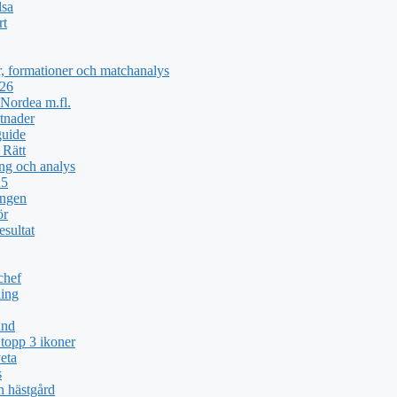
lsa
rt
, formationer och matchanalys
026
Nordea m.fl.
tnader
guide
 Rätt
ng och analys
25
ingen
ör
esultat
chef
ing
und
topp 3 ikoner
eta
s
h hästgård