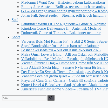
Madonna I Want You – Historien bakom kultklassikern
En ung Jane Austen – Rollista, recension och streaming
GT – Vä t verige kväll tidning nyheter port nöje – Kompl
Johan Falk Spelet regler – Streama, rolli ta och handling
Spel
Pathfinder Wrath Of The Righteous – Guide & Köpinfo
Kingdom Come Deliverance II – Autentisk Medeltid
Dubrovnik Game of Thrones – Lokationer och turer
Sport
Varbergs Bois Mot Kalmar FF – Stabil 2-0 Seger i Super
Sigrid Bonde söker fru – Ålder, barn och relationer
Bashar al-Assads fru – Allt om Asma al-Assad 2025
Meira Omar Love is Blind – Allt om Oskar och Melodife
Valladolid mot Real Madrid – Resultat, highlights och 
Vädret i Örebro i Dag – Timme för Timme från SMHI o
Lilla Aktuellt Skola Idag – Senaste Nyheterna för Barn
Det Här Är En Svensk Tiger – Granskning av Svensk Kri
Vännerna och det gröna ljuset – Guide till barnserien och
Playa del Cura Gran Canaria – Guide till solsäkra badort
Kung i Israel 4 Bokstäver – Saul, Ahab och Akab i korso
America’s Funniest Home Videos – Streama på TV4 Pla
Sök
efter: