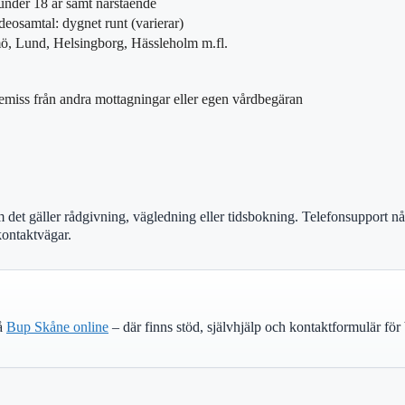
nder 18 år samt närstående
ideosamtal: dygnet runt (varierar)
, Lund, Helsingborg, Hässleholm m.fl.
emiss från andra mottagningar eller egen vårdbegäran
 det gäller rådgivning, vägledning eller tidsbokning. Telefonsupport n
kontaktvägar.
på
Bup Skåne online
– där finns stöd, självhjälp och kontaktformulär fö