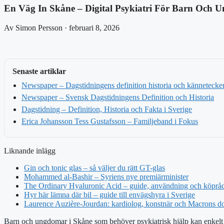
En Väg In Skåne – Digital Psykiatri För Barn Och
Av Simon Persson · februari 8, 2026
Senaste artiklar
Newspaper – Dagstidningens definition historia och kännetecke
Newspaper – Svensk Dagstidningens Definition och Historia
Dagstidning – Definition, Historia och Fakta i Sverige
Erica Johansson Tess Gustafsson – Familjeband i Fokus
Liknande inlägg
Gin och tonic glas – så väljer du rätt GT-glas
Mohammed al-Bashir – Syriens nye premiärminister
The Ordinary Hyaluronic Acid – guide, användning och köprå
Hyr här lämna där bil – guide till envägshyra i Sverige
Laurence Auzière-Jourdan: kardiolog, konstnär och Macrons do
Barn och ungdomar i Skåne som behöver psykiatrisk hjälp kan enkelt v