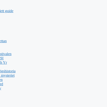
ett guide
ettan
stivalen
H2H
ch Yr
gshistoria
 mysteriet
en
rd
y