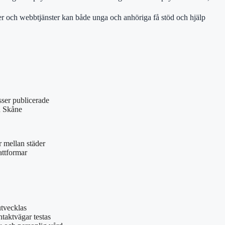
ster och webbtjänster kan både unga och anhöriga få stöd och hjälp
sser publicerade
n Skåne
r mellan städer
attformar
 utvecklas
ntaktvägar testas