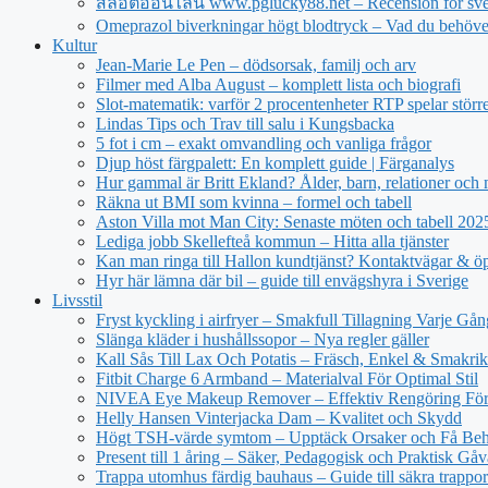
สล็อตออนไลน์ www.pglucky88.net – Recension för sve
Omeprazol biverkningar högt blodtryck – Vad du behöve
Kultur
Jean‑Marie Le Pen – dödsorsak, familj och arv
Filmer med Alba August – komplett lista och biografi
Slot-matematik: varför 2 procentenheter RTP spelar större 
Lindas Tips och Trav till salu i Kungsbacka
5 fot i cm – exakt omvandling och vanliga frågor
Djup höst färgpalett: En komplett guide | Färganalys
Hur gammal är Britt Ekland? Ålder, barn, relationer och
Räkna ut BMI som kvinna – formel och tabell
Aston Villa mot Man City: Senaste möten och tabell 20
Lediga jobb Skellefteå kommun – Hitta alla tjänster
Kan man ringa till Hallon kundtjänst? Kontaktvägar & öp
Hyr här lämna där bil – guide till envägshyra i Sverige
Livsstil
Fryst kyckling i airfryer – Smakfull Tillagning Varje Gån
Slänga kläder i hushållssopor – Nya regler gäller
Kall Sås Till Lax Och Potatis – Fräsch, Enkel & Smakrik
Fitbit Charge 6 Armband – Materialval För Optimal Stil
NIVEA Eye Makeup Remover – Effektiv Rengöring För
Helly Hansen Vinterjacka Dam – Kvalitet och Skydd
Högt TSH-värde symtom – Upptäck Orsaker och Få Beh
Present till 1 åring – Säker, Pedagogisk och Praktisk Gåv
Trappa utomhus färdig bauhaus – Guide till säkra trappor