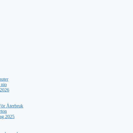
nuter
 nio
 2026
För Återbruk
rton
rag 2025