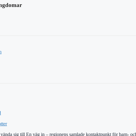
 Ungdomar
n
d
tter
ända sig till En väg in – regionens samlade kontaktpunkt för barn- och