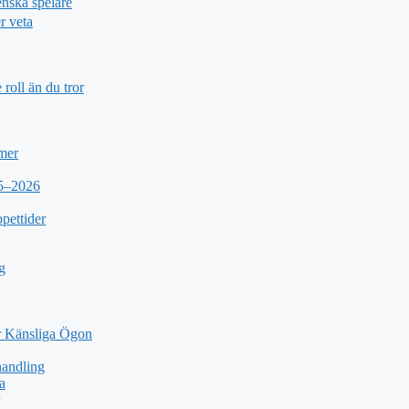
nska spelare
r veta
roll än du tror
 mer
25–2026
pettider
g
 Känsliga Ögon
andling
a