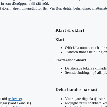
n som dörröppnare till rätt stöd.
 göra hjälpen tillgänglig för fler. Via Bup digital behandling, chattjän
Klart & oklart
Klart
Officiella nummer och adre
Tjänsten finns i hela Regio
Fortfarande oklart
Detaljerade lokala skillnade
Senaste ändringar på alla pl
Detta händer härnäst
stöd (
eslov.se
).
Ytterligare digitala tjänster
agar (vard.skane.se).
Möjligheter till snabbare ko