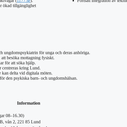
aktvägar (
1177.se
).
Fortsatt integration av tekn
 ökad tillgänglighet
 och ungdomspsykiatrin för unga och deras anhöriga.
n att besöka mottagning fysiskt.
r för att söka hjälp.
r centreras kring Lund.
 kan delta vid digitala möten.
 för den psykiska barn- och ungdomshälsan.
Information
gar 08–16.30)
 B, vån 2, 221 85 Lund