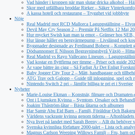
Vad händer i kroppen när man slutar dricka alkohol – Hä
Skor med utfällbara broddar Rieker – Säker Vinterkomfo
A kassa hotell och restaurang – Trygghet vid jobbbyte
Nöje
Real Madrid mot RCD Mallorca Laguppställning – Elvor
Devil May Cry Season 2 – Premiär På Netflix 12 Maj 2
Hur mycket Swish kan man ta emot – Gränser hos SEB, 
Hur länge håller en bergvärmepump – Livslängd och kos
Byggnader designade av Ferdinand Boberg – Komplett 
Dödsannonser E Nilsson Begravningsbyrå Växjö – Hitta
Real Madrid vs Rayo Vallecano Lineups – Laguppställni
Vad kostar en flyttfirma per timme – Priser och guide 20
Är vape bättre än cigg – Så Farligt Är Det Enligt Forskn
Baby Jogger City Tour 2 – Mått, handbagage och tillbeh
ATG Trav och Galopp – Guide till inloggning, spel och r
Nintendo Switch 2 pri – Jämför billiga te pri et i Sverige
Nyheter
Marie-Louise Ekman – Konstnär, filmare och Dramaten-
Ont i Ljumsken Kvinna – Symtom, Orsaker och Behandl
Joakim Thåström-låtar – Bästa låtarna och albumen
Har Samir Abu Eid Barn – Familj, Föräldrar Och Bakgr
Världens vackraste kvinna genom tiderna – Aftonbladets 
Nya livet på landet med Sarah Beeny – Allt du behöver v
Svenska kvinnliga författare 2000-talet – Lista och analy
Magnus Carlson Weeping Willows Familj – Fru, barn oc