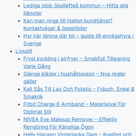
Lediga jobb Skellefteå kommun – Hitta alla
tjänster
Kan man ringa till Hallon kundtjänst?
Kontaktvägar & öppettider
Hyr här lämna där bil – guide till envägshyra i
Sverige
Livsstil
Fryst kyckling i airfryer – Smakfull Tillagning
Varje Gång
Slänga kläder i hushållssopor – Nya regler
gäller
Kall Sås Till Lax Och Potatis – Fräsch, Enkel &
Smakrik
Fitbit Charge 6 Armband – Materialval För
Optimal Stil
NIVEA Eye Makeup Remover – Effektiv
Rengöring För Känsliga Ögon
Helly Hansen Vinterjacka Dam – Kvalitet och