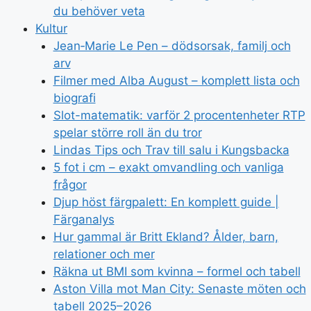
du behöver veta
Kultur
Jean‑Marie Le Pen – dödsorsak, familj och
arv
Filmer med Alba August – komplett lista och
biografi
Slot-matematik: varför 2 procentenheter RTP
spelar större roll än du tror
Lindas Tips och Trav till salu i Kungsbacka
5 fot i cm – exakt omvandling och vanliga
frågor
Djup höst färgpalett: En komplett guide |
Färganalys
Hur gammal är Britt Ekland? Ålder, barn,
relationer och mer
Räkna ut BMI som kvinna – formel och tabell
Aston Villa mot Man City: Senaste möten och
tabell 2025–2026