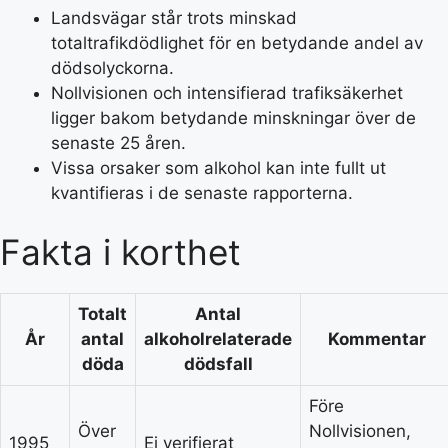
Landsvägar står trots minskad
totaltrafikdödlighet för en betydande andel av
dödsolyckorna.
Nollvisionen och intensifierad trafiksäkerhet
ligger bakom betydande minskningar över de
senaste 25 åren.
Vissa orsaker som alkohol kan inte fullt ut
kvantifieras i de senaste rapporterna.
Fakta i korthet
Totalt
Antal
År
antal
alkoholrelaterade
Kommentar
döda
dödsfall
Före
Över
Nollvisionen,
1995
Ej verifierat