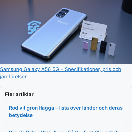
Samsung Galaxy A56 5G – Specifikationer, pris och
jämförelser
Fler artiklar
Röd vit grön flagga – lista över länder och deras
betydelse