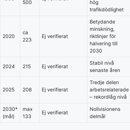
500
hög
trafikdödlighet
Betydande
minskning,
ca
2020
Ej verifierat
riktlinjer för
223
halvering till
2030
Stabil nivå
2024
215
Ej verifierat
senaste åren
Tredje delen
2025
208
Ej verifierat
arbetsrelaterade
– rekordlåg nivå
2030*
max
Nollvisionens
Ej verifierat
(mål)
133
delmål