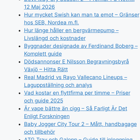
12 Maj 2026
Hur mycket Swish kan man ta emot – Gränser
hos SEB, Nordea m.fl.
Hur länge håller en bergvärmepump –
Livslängd och kostnader
Byggnader designade av Ferdinand Boberg –
Komplett guide
Dödsannonser E Nilsson Begravningsbyrå
Växjö – Hitta Rätt
Real Madrid vs Rayo Vallecano Lineups –
Laguppställning och analys
Vad kostar en flyttfirma per timme – Priser
och guide 2025
Är vape bättre än cigg – Så Farligt Är Det
Enligt Forskningen
Baby Jogger City Tour 2 – Mått, handbagage
och tillbehör
ATG Trav och Galopp – Guide till inloggning,