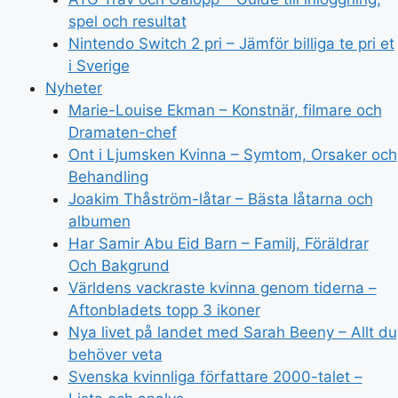
spel och resultat
Nintendo Switch 2 pri – Jämför billiga te pri et
i Sverige
Nyheter
Marie-Louise Ekman – Konstnär, filmare och
Dramaten-chef
Ont i Ljumsken Kvinna – Symtom, Orsaker och
Behandling
Joakim Thåström-låtar – Bästa låtarna och
albumen
Har Samir Abu Eid Barn – Familj, Föräldrar
Och Bakgrund
Världens vackraste kvinna genom tiderna –
Aftonbladets topp 3 ikoner
Nya livet på landet med Sarah Beeny – Allt du
behöver veta
Svenska kvinnliga författare 2000-talet –