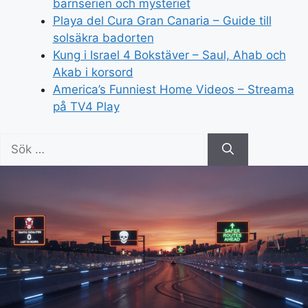
barnserien och mysteriet
Playa del Cura Gran Canaria – Guide till
solsäkra badorten
Kung i Israel 4 Bokstäver – Saul, Ahab och
Akab i korsord
America’s Funniest Home Videos – Streama
på TV4 Play
Sök
efter: