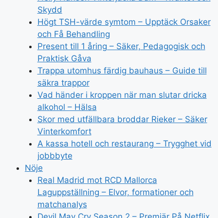
Skydd
Högt TSH-värde symtom – Upptäck Orsaker
och Få Behandling
Present till 1 åring – Säker, Pedagogisk och
Praktisk Gåva
Trappa utomhus färdig bauhaus – Guide till
säkra trappor
Vad händer i kroppen när man slutar dricka
alkohol – Hälsa
Skor med utfällbara broddar Rieker – Säker
Vinterkomfort
A kassa hotell och restaurang – Trygghet vid
jobbbyte
Nöje
Real Madrid mot RCD Mallorca
Laguppställning – Elvor, formationer och
matchanalys
Devil May Cry Season 2 – Premiär På Netflix