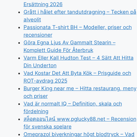
Ersättning 2026
Grått i hålet efter tandutdragning – Tecken på
alveolit
Passionata T-shirt BH – Modeller, priser och
recensioner
Göra Egna Ljus Av Gammalt Stearin –
Komplett Guide För Återbruk
Varm Eller Kall Hudton Test – 4 Sätt Att Hitta
Din Underton
Vad Kostar Det Att Byta Kök – Prisguide och
ROT-avdrag 2025
Burger King near me – Hitta restaurang, meny
och priser
Vad är normalt IQ – Definition, skala och
fördelning
สล็อตออนไลน์ www.pglucky88.net – Recension
för svenska spelare
Omeprazol biverkningar högt blodtryck – Vad