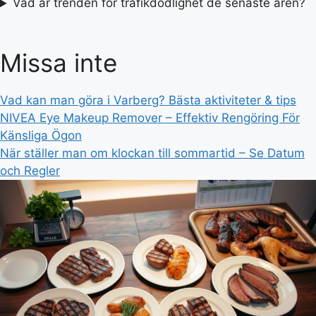
Vad är trenden för trafikdödlighet de senaste åren?
Missa inte
Vad kan man göra i Varberg? Bästa aktiviteter & tips
NIVEA Eye Makeup Remover – Effektiv Rengöring För
Känsliga Ögon
När ställer man om klockan till sommartid – Se Datum
och Regler