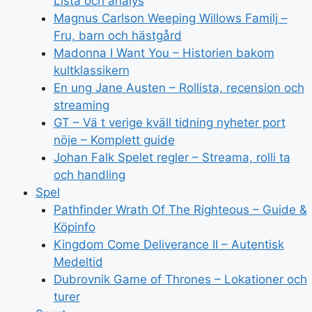
Lista och analys
Magnus Carlson Weeping Willows Familj –
Fru, barn och hästgård
Madonna I Want You – Historien bakom
kultklassikern
En ung Jane Austen – Rollista, recension och
streaming
GT – Vä t verige kväll tidning nyheter port
nöje – Komplett guide
Johan Falk Spelet regler – Streama, rolli ta
och handling
Spel
Pathfinder Wrath Of The Righteous – Guide &
Köpinfo
Kingdom Come Deliverance II – Autentisk
Medeltid
Dubrovnik Game of Thrones – Lokationer och
turer