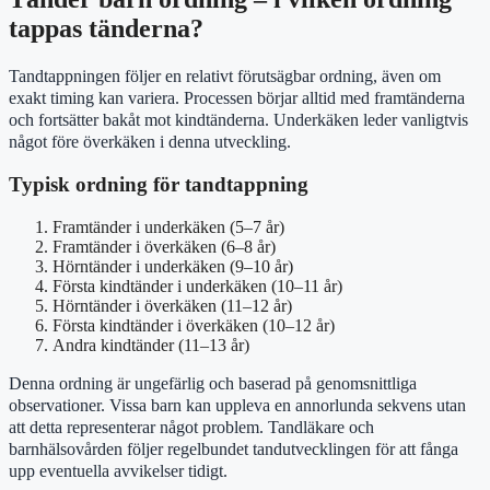
tappas tänderna?
Tandtappningen följer en relativt förutsägbar ordning, även om
exakt timing kan variera. Processen börjar alltid med framtänderna
och fortsätter bakåt mot kindtänderna. Underkäken leder vanligtvis
något före överkäken i denna utveckling.
Typisk ordning för tandtappning
Framtänder i underkäken (5–7 år)
Framtänder i överkäken (6–8 år)
Hörntänder i underkäken (9–10 år)
Första kindtänder i underkäken (10–11 år)
Hörntänder i överkäken (11–12 år)
Första kindtänder i överkäken (10–12 år)
Andra kindtänder (11–13 år)
Denna ordning är ungefärlig och baserad på genomsnittliga
observationer. Vissa barn kan uppleva en annorlunda sekvens utan
att detta representerar något problem. Tandläkare och
barnhälsovården följer regelbundet tandutvecklingen för att fånga
upp eventuella avvikelser tidigt.