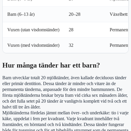
Barn (6–13 år)
20–28
Växelbett (
Vuxen (utan visdomständer)
28
Permanenta
Vuxen (med visdomständer)
32
Permanenta
Hur många tänder har ett barn?
Barn utvecklar totalt 20 mjölktänder, även kallade deciduous tänder
eller primär dentition. Dessa tänder är mindre och vitare än de
permanenta tänderna, anpassade för den mindre barnmunnen. De
första mjölktänderna brukar bryta fram vid cirka sex månaders ålder,
och det fulla setet på 20 tänder är vanligtvis komplett vid två och ett
halvt till tre års ålder.
Mjölktänderna fördelas jämnt mellan över- och underkäke: tio i varje
käke, uppdelat i fem per kvadrant. Varje kvadrant innehåller två
framtänder, en hörntand och två kindtänder. Dessa tänder fungerar
både för tuggning och för att bibehålla utrymmet som de permanenta