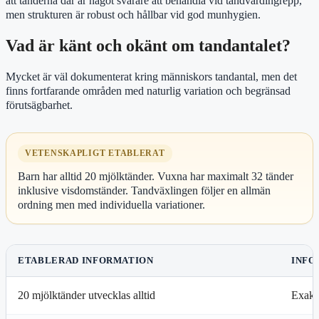
att tänderna där är något svårare att behandla vid tandvårdingrepp,
men strukturen är robust och hållbar vid god munhygien.
Vad är känt och okänt om tandantalet?
Mycket är väl dokumenterat kring människors tandantal, men det
finns fortfarande områden med naturlig variation och begränsad
förutsägbarhet.
VETENSKAPLIGT ETABLERAT
Barn har alltid 20 mjölktänder. Vuxna har maximalt 32 tänder
inklusive visdomständer. Tandväxlingen följer en allmän
ordning men med individuella variationer.
ETABLERAD INFORMATION
INFO
20 mjölktänder utvecklas alltid
Exakt