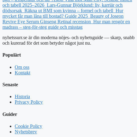
och tabell 2025–2026
Lars-Gunnar Björklund: liv, karriär och
dödsorsak
Räkna ut BMI som kvinna – formel och tabell
Hur
mycket får man låna till bostad? Guide 2025
Beauty of Joseon
Revive Eye Serum Ginseng Retinal recension
Hur man rengör en
madrass – steg-för-steg guide och misstag
nyhetssurr.se är din moderna nöjes- och nyhetsguide — skarp, snabb
och kurerad för det som betyder något just nu.
Populärt
Om oss
Kontakt
Senaste
Historia
Privacy Policy
Guider
Cookie Policy
Nyhetsbrev