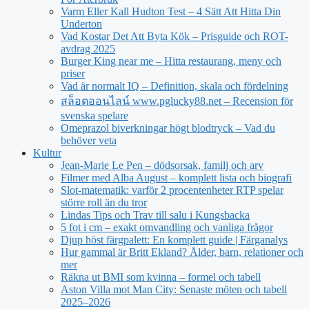
Varm Eller Kall Hudton Test – 4 Sätt Att Hitta Din
Underton
Vad Kostar Det Att Byta Kök – Prisguide och ROT-
avdrag 2025
Burger King near me – Hitta restaurang, meny och
priser
Vad är normalt IQ – Definition, skala och fördelning
สล็อตออนไลน์ www.pglucky88.net – Recension för
svenska spelare
Omeprazol biverkningar högt blodtryck – Vad du
behöver veta
Kultur
Jean‑Marie Le Pen – dödsorsak, familj och arv
Filmer med Alba August – komplett lista och biografi
Slot-matematik: varför 2 procentenheter RTP spelar
större roll än du tror
Lindas Tips och Trav till salu i Kungsbacka
5 fot i cm – exakt omvandling och vanliga frågor
Djup höst färgpalett: En komplett guide | Färganalys
Hur gammal är Britt Ekland? Ålder, barn, relationer och
mer
Räkna ut BMI som kvinna – formel och tabell
Aston Villa mot Man City: Senaste möten och tabell
2025–2026