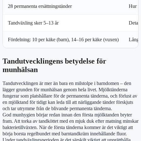
28 permanenta ersättningständer
Hur m
Tandväxling sker 5–13 år
Detalj
Fördelning: 10 per käke (barn), 14–16 per käke (vuxen)
Långti
Tandutvecklingens betydelse för
munhälsan
Tandutvecklingen är mer än bara en milstolpe i barndomen – den
lägger grunden för munhälsan genom hela livet. Mjölktänderna
fungerar som platshållare för de permanenta tänderna, och förlust av
en mjölktand för tidigt kan leda till att närliggande tänder förskjuts
och tar utrymme från de blivande permanenta tänderna.
God munhygien börjar redan innan den första mjölktanden bryter
fram. Att torka av tandköttet med en mjuk duk efter matning minskar
bakterietillväxten. När de första tänderna kommer är det viktigt att
börja borsta regelbundet med barntandkräm innehållande fluor.
Under tandväxlingsperioden är det särskilt viktigt att upprätthålla