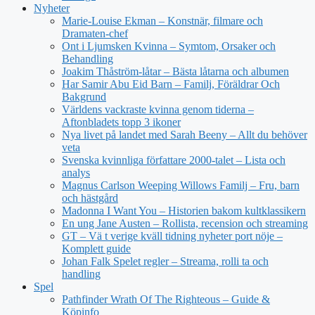
Nyheter
Marie-Louise Ekman – Konstnär, filmare och
Dramaten-chef
Ont i Ljumsken Kvinna – Symtom, Orsaker och
Behandling
Joakim Thåström-låtar – Bästa låtarna och albumen
Har Samir Abu Eid Barn – Familj, Föräldrar Och
Bakgrund
Världens vackraste kvinna genom tiderna –
Aftonbladets topp 3 ikoner
Nya livet på landet med Sarah Beeny – Allt du behöver
veta
Svenska kvinnliga författare 2000-talet – Lista och
analys
Magnus Carlson Weeping Willows Familj – Fru, barn
och hästgård
Madonna I Want You – Historien bakom kultklassikern
En ung Jane Austen – Rollista, recension och streaming
GT – Vä t verige kväll tidning nyheter port nöje –
Komplett guide
Johan Falk Spelet regler – Streama, rolli ta och
handling
Spel
Pathfinder Wrath Of The Righteous – Guide &
Köpinfo