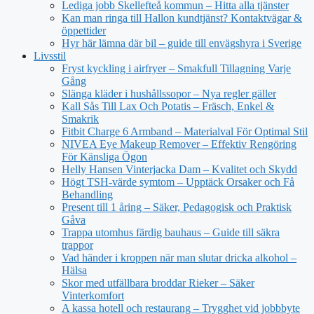
Lediga jobb Skellefteå kommun – Hitta alla tjänster
Kan man ringa till Hallon kundtjänst? Kontaktvägar &
öppettider
Hyr här lämna där bil – guide till envägshyra i Sverige
Livsstil
Fryst kyckling i airfryer – Smakfull Tillagning Varje
Gång
Slänga kläder i hushållssopor – Nya regler gäller
Kall Sås Till Lax Och Potatis – Fräsch, Enkel &
Smakrik
Fitbit Charge 6 Armband – Materialval För Optimal Stil
NIVEA Eye Makeup Remover – Effektiv Rengöring
För Känsliga Ögon
Helly Hansen Vinterjacka Dam – Kvalitet och Skydd
Högt TSH-värde symtom – Upptäck Orsaker och Få
Behandling
Present till 1 åring – Säker, Pedagogisk och Praktisk
Gåva
Trappa utomhus färdig bauhaus – Guide till säkra
trappor
Vad händer i kroppen när man slutar dricka alkohol –
Hälsa
Skor med utfällbara broddar Rieker – Säker
Vinterkomfort
A kassa hotell och restaurang – Trygghet vid jobbbyte