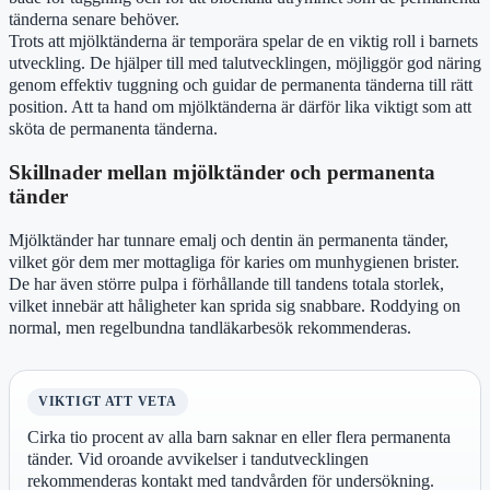
tänderna senare behöver.
Trots att mjölktänderna är temporära spelar de en viktig roll i barnets
utveckling. De hjälper till med talutvecklingen, möjliggör god näring
genom effektiv tuggning och guidar de permanenta tänderna till rätt
position. Att ta hand om mjölktänderna är därför lika viktigt som att
sköta de permanenta tänderna.
Skillnader mellan mjölktänder och permanenta
tänder
Mjölktänder har tunnare emalj och dentin än permanenta tänder,
vilket gör dem mer mottagliga för karies om munhygienen brister.
De har även större pulpa i förhållande till tandens totala storlek,
vilket innebär att håligheter kan sprida sig snabbare. Roddying on
normal, men regelbundna tandläkarbesök rekommenderas.
VIKTIGT ATT VETA
Cirka tio procent av alla barn saknar en eller flera permanenta
tänder. Vid oroande avvikelser i tandutvecklingen
rekommenderas kontakt med tandvården för undersökning.