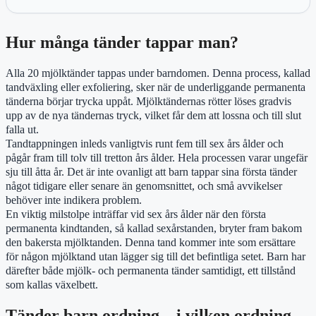
Hur många tänder tappar man?
Alla 20 mjölktänder tappas under barndomen. Denna process, kallad
tandväxling eller exfoliering, sker när de underliggande permanenta
tänderna börjar trycka uppåt. Mjölktändernas rötter löses gradvis
upp av de nya tändernas tryck, vilket får dem att lossna och till slut
falla ut.
Tandtappningen inleds vanligtvis runt fem till sex års ålder och
pågår fram till tolv till tretton års ålder. Hela processen varar ungefär
sju till åtta år. Det är inte ovanligt att barn tappar sina första tänder
något tidigare eller senare än genomsnittet, och små avvikelser
behöver inte indikera problem.
En viktig milstolpe inträffar vid sex års ålder när den första
permanenta kindtanden, så kallad sexårstanden, bryter fram bakom
den bakersta mjölktanden. Denna tand kommer inte som ersättare
för någon mjölktand utan lägger sig till det befintliga setet. Barn har
därefter både mjölk- och permanenta tänder samtidigt, ett tillstånd
som kallas växelbett.
Tänder barn ordning – i vilken ordning