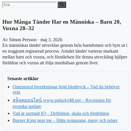
Sök
efter:
Hur Många Tänder Har en Människa – Barn 20,
Vuxna 28–32
Av Simon Persson · maj 3, 2026
En människas tänder utvecklas genom hela barndomen och byts ut i
en noggrant regisserad process. Antalet tänder varierar markant
mellan barn och vuxna, och förståelsen för denna utveckling hjälper
föräldrar och vuxna att följa munhälsan genom livet.
Senaste artiklar
Omeprazol biverkningar högt blodtryck – Vad du behöver
veta
สล็อตออนไลน์ www.pglucky88.net – Recension för
svenska spelare
Vad är normalt IQ – Definition, skala och fördelning
Burger King near me – Hitta restaurang, meny och priser