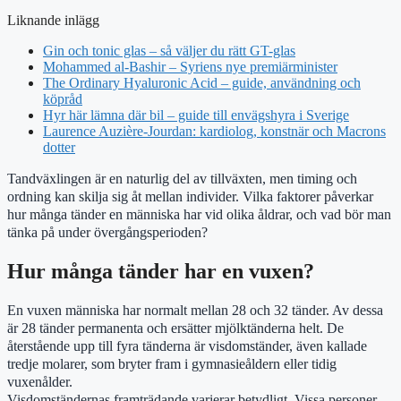
Liknande inlägg
Gin och tonic glas – så väljer du rätt GT-glas
Mohammed al-Bashir – Syriens nye premiärminister
The Ordinary Hyaluronic Acid – guide, användning och
köpråd
Hyr här lämna där bil – guide till envägshyra i Sverige
Laurence Auzière-Jourdan: kardiolog, konstnär och Macrons
dotter
Tandväxlingen är en naturlig del av tillväxten, men timing och
ordning kan skilja sig åt mellan individer. Vilka faktorer påverkar
hur många tänder en människa har vid olika åldrar, och vad bör man
tänka på under övergångsperioden?
Hur många tänder har en vuxen?
En vuxen människa har normalt mellan 28 och 32 tänder. Av dessa
är 28 tänder permanenta och ersätter mjölktänderna helt. De
återstående upp till fyra tänderna är visdomständer, även kallade
tredje molarer, som bryter fram i gymnasieåldern eller tidig
vuxenålder.
Visdomständernas framträdande varierar betydligt. Vissa personer