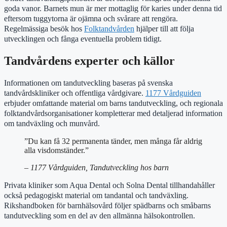
goda vanor. Barnets mun är mer mottaglig för karies under denna tid
eftersom tuggytorna är ojämna och svårare att rengöra.
Regelmässiga besök hos
Folktandvården
hjälper till att följa
utvecklingen och fånga eventuella problem tidigt.
Tandvårdens experter och källor
Informationen om tandutveckling baseras på svenska
tandvårdskliniker och offentliga vårdgivare.
1177 Vårdguiden
erbjuder omfattande material om barns tandutveckling, och regionala
folktandvårdsorganisationer kompletterar med detaljerad information
om tandväxling och munvård.
”Du kan få 32 permanenta tänder, men många får aldrig
alla visdomständer.”
– 1177 Vårdguiden, Tandutveckling hos barn
Privata kliniker som Aqua Dental och Solna Dental tillhandahåller
också pedagogiskt material om tandantal och tandväxling.
Rikshandboken för barnhälsovård följer spädbarns och småbarns
tandutveckling som en del av den allmänna hälsokontrollen.