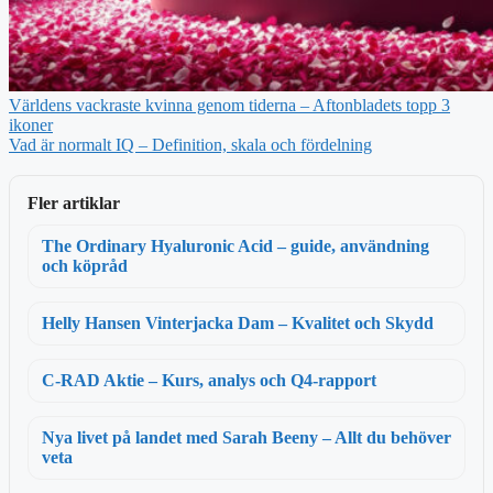
Världens vackraste kvinna genom tiderna – Aftonbladets topp 3
ikoner
Vad är normalt IQ – Definition, skala och fördelning
Fler artiklar
The Ordinary Hyaluronic Acid – guide, användning
och köpråd
Helly Hansen Vinterjacka Dam – Kvalitet och Skydd
C-RAD Aktie – Kurs, analys och Q4-rapport
Nya livet på landet med Sarah Beeny – Allt du behöver
veta