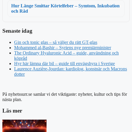
Hur Länge Smittar Körtelfeber – Symtom, Inkubation
och Råd
Senaste idag
Gin och tonic glas – så väljer du rätt GT-glas
Mohammed al-Bashir – Syriens nye premiärminister
The Ordinary Hyaluronic Acid – guide, användning och
köpråd
Hyr här lämna där bil – guide till envägshyra i Sverige
Laurence Auzière-Jourdan: kardiolog, konstnär och Macrons
dotter
På nyhetssurr.se samlar vi det viktigaste: nyheter, kultur och tips för
nästa plan.
Läs mer