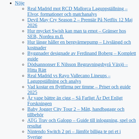
Nöje
Real Madrid mot RCD Mallorca Laguppställning –
Elvor, formationer och matchanalys
Devil May Cry Season 2 – Premiär På Netflix 12 Maj
2026
Hur mycket Swish kan man ta emot – Gränser hos
SEB, Nordea m.fl.
Hur länge håller en bergvärmepump – Livslängd och
kostnader
Byggnader designade av Ferdinand Boberg – Komplett
guide
Dödsannonser E Nilsson Begravningsbyrå Växjö –
Hitta Rätt
Real Madrid vs Rayo Vallecano Lineups –
Laguppställning och analys
Vad kostar en flyttfirma per timme – Priser och guide
2025
Är vape bättre än cigg – Så Farligt Är Det Enligt
Forskningen
Baby Jogger City Tour 2 – Mått, handbagage och
tillbehör
ATG Trav och Galopp – Guide till inloggning, spel och
resultat
Nintendo Switch 2 pri – Jämför billiga te pri et i
Sverige