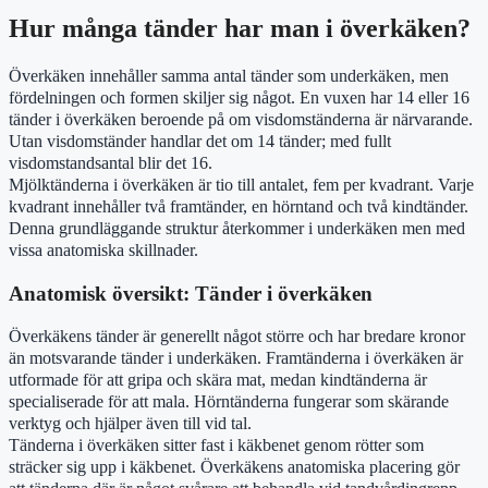
Hur många tänder har man i överkäken?
Överkäken innehåller samma antal tänder som underkäken, men
fördelningen och formen skiljer sig något. En vuxen har 14 eller 16
tänder i överkäken beroende på om visdomständerna är närvarande.
Utan visdomständer handlar det om 14 tänder; med fullt
visdomstandsantal blir det 16.
Mjölktänderna i överkäken är tio till antalet, fem per kvadrant. Varje
kvadrant innehåller två framtänder, en hörntand och två kindtänder.
Denna grundläggande struktur återkommer i underkäken men med
vissa anatomiska skillnader.
Anatomisk översikt: Tänder i överkäken
Överkäkens tänder är generellt något större och har bredare kronor
än motsvarande tänder i underkäken. Framtänderna i överkäken är
utformade för att gripa och skära mat, medan kindtänderna är
specialiserade för att mala. Hörntänderna fungerar som skärande
verktyg och hjälper även till vid tal.
Tänderna i överkäken sitter fast i käkbenet genom rötter som
sträcker sig upp i käkbenet. Överkäkens anatomiska placering gör