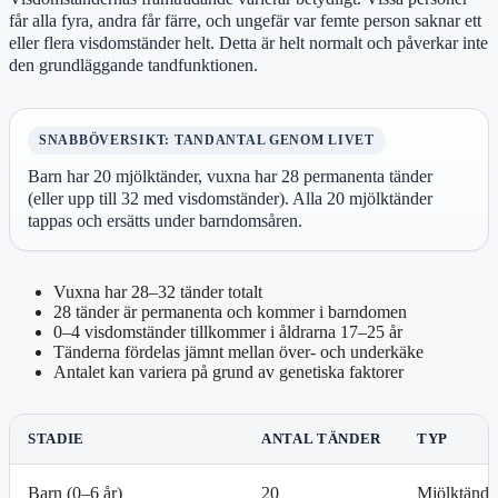
får alla fyra, andra får färre, och ungefär var femte person saknar ett
eller flera visdomständer helt. Detta är helt normalt och påverkar inte
den grundläggande tandfunktionen.
SNABBÖVERSIKT: TANDANTAL GENOM LIVET
Barn har 20 mjölktänder, vuxna har 28 permanenta tänder
(eller upp till 32 med visdomständer). Alla 20 mjölktänder
tappas och ersätts under barndomsåren.
Vuxna har 28–32 tänder totalt
28 tänder är permanenta och kommer i barndomen
0–4 visdomständer tillkommer i åldrarna 17–25 år
Tänderna fördelas jämnt mellan över- och underkäke
Antalet kan variera på grund av genetiska faktorer
STADIE
ANTAL TÄNDER
TYP
Barn (0–6 år)
20
Mjölktände