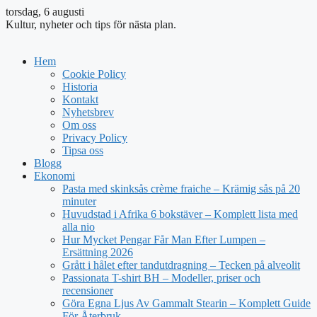
torsdag, 6 augusti
Kultur, nyheter och tips för nästa plan.
Hem
Cookie Policy
Historia
Kontakt
Nyhetsbrev
Om oss
Privacy Policy
Tipsa oss
Blogg
Ekonomi
Pasta med skinksås crème fraiche – Krämig sås på 20
minuter
Huvudstad i Afrika 6 bokstäver – Komplett lista med
alla nio
Hur Mycket Pengar Får Man Efter Lumpen –
Ersättning 2026
Grått i hålet efter tandutdragning – Tecken på alveolit
Passionata T-shirt BH – Modeller, priser och
recensioner
Göra Egna Ljus Av Gammalt Stearin – Komplett Guide
För Återbruk