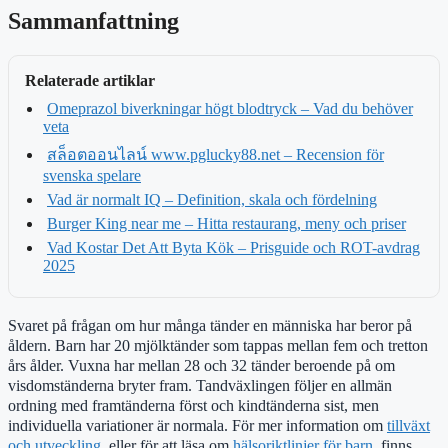
Sammanfattning
Relaterade artiklar
Omeprazol biverkningar högt blodtryck – Vad du behöver
veta
สล็อตออนไลน์ www.pglucky88.net – Recension för
svenska spelare
Vad är normalt IQ – Definition, skala och fördelning
Burger King near me – Hitta restaurang, meny och priser
Vad Kostar Det Att Byta Kök – Prisguide och ROT-avdrag
2025
Svaret på frågan om hur många tänder en människa har beror på
åldern. Barn har 20 mjölktänder som tappas mellan fem och tretton
års ålder. Vuxna har mellan 28 och 32 tänder beroende på om
visdomständerna bryter fram. Tandväxlingen följer en allmän
ordning med framtänderna först och kindtänderna sist, men
individuella variationer är normala. För mer information om
tillväxt
och utveckling
, eller för att läsa om
hälsoriktlinjer för barn
, finns