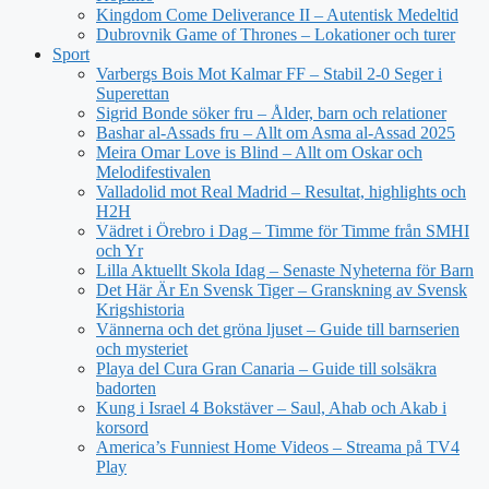
Kingdom Come Deliverance II – Autentisk Medeltid
Dubrovnik Game of Thrones – Lokationer och turer
Sport
Varbergs Bois Mot Kalmar FF – Stabil 2-0 Seger i
Superettan
Sigrid Bonde söker fru – Ålder, barn och relationer
Bashar al-Assads fru – Allt om Asma al-Assad 2025
Meira Omar Love is Blind – Allt om Oskar och
Melodifestivalen
Valladolid mot Real Madrid – Resultat, highlights och
H2H
Vädret i Örebro i Dag – Timme för Timme från SMHI
och Yr
Lilla Aktuellt Skola Idag – Senaste Nyheterna för Barn
Det Här Är En Svensk Tiger – Granskning av Svensk
Krigshistoria
Vännerna och det gröna ljuset – Guide till barnserien
och mysteriet
Playa del Cura Gran Canaria – Guide till solsäkra
badorten
Kung i Israel 4 Bokstäver – Saul, Ahab och Akab i
korsord
America’s Funniest Home Videos – Streama på TV4
Play