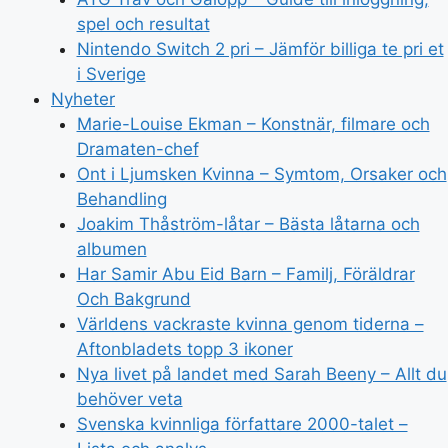
spel och resultat
Nintendo Switch 2 pri – Jämför billiga te pri et
i Sverige
Nyheter
Marie-Louise Ekman – Konstnär, filmare och
Dramaten-chef
Ont i Ljumsken Kvinna – Symtom, Orsaker och
Behandling
Joakim Thåström-låtar – Bästa låtarna och
albumen
Har Samir Abu Eid Barn – Familj, Föräldrar
Och Bakgrund
Världens vackraste kvinna genom tiderna –
Aftonbladets topp 3 ikoner
Nya livet på landet med Sarah Beeny – Allt du
behöver veta
Svenska kvinnliga författare 2000-talet –