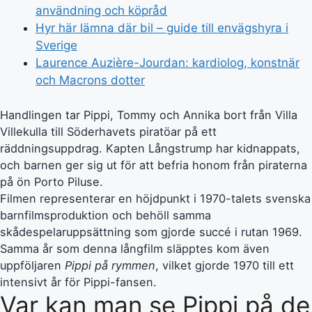
användning och köpråd
Hyr här lämna där bil – guide till envägshyra i
Sverige
Laurence Auzière-Jourdan: kardiolog, konstnär
och Macrons dotter
Handlingen tar Pippi, Tommy och Annika bort från Villa
Villekulla till Söderhavets piratöar på ett
räddningsuppdrag. Kapten Långstrump har kidnappats,
och barnen ger sig ut för att befria honom från piraterna
på ön Porto Piluse.
Filmen representerar en höjdpunkt i 1970-talets svenska
barnfilmsproduktion och behöll samma
skådespelaruppsättning som gjorde succé i rutan 1969.
Samma år som denna långfilm släpptes kom även
uppföljaren
Pippi på rymmen
, vilket gjorde 1970 till ett
intensivt år för Pippi-fansen.
Var kan man se Pippi på de