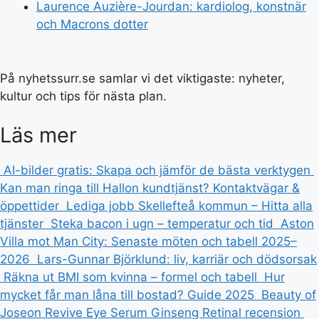
Laurence Auzière-Jourdan: kardiolog, konstnär
och Macrons dotter
På nyhetssurr.se samlar vi det viktigaste: nyheter,
kultur och tips för nästa plan.
Läs mer
AI-bilder gratis: Skapa och jämför de bästa verktygen
Kan man ringa till Hallon kundtjänst? Kontaktvägar &
öppettider
Lediga jobb Skellefteå kommun – Hitta alla
tjänster
Steka bacon i ugn – temperatur och tid
Aston
Villa mot Man City: Senaste möten och tabell 2025–
2026
Lars-Gunnar Björklund: liv, karriär och dödsorsak
Räkna ut BMI som kvinna – formel och tabell
Hur
mycket får man låna till bostad? Guide 2025
Beauty of
Joseon Revive Eye Serum Ginseng Retinal recension