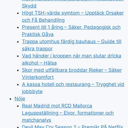
Skydd
Högt TSH-värde symtom – Upptäck Orsaker
och Få Behandling
Present till 1 åring – Säker, Pedagogisk och
Praktisk Gåva
Trappa utomhus färdig bauhaus – Guide till
säkra trappor
Vad händer i kroppen när man slutar dricka
alkohol – Hälsa
Skor med utfällbara broddar Rieker – Säker
Vinterkomfort
A kassa hotell och restaurang – Trygghet vid
jobbbyte
Nöje
Real Madrid mot RCD Mallorca
Laguppställning – Elvor, formationer och
matchanalys
Devil May Cry Season 2 – Premiär På Netflix