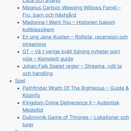
Lista och analys
Magnus Carlson Weeping Willows Familj –
Fru, barn och hästgård
Madonna I Want You – Historien bakom
kultklassikern
En ung Jane Austen – Rollista, recension och
streaming
GT – Vä t verige kväll tidning nyheter port
nöje – Komplett guide
Johan Falk Spelet regler – Streama, rolli ta
och handling
Spel
Pathfinder Wrath Of The Righteous – Guide &
Köpinfo
Kingdom Come Deliverance II – Autentisk
Medeltid
Dubrovnik Game of Thrones – Lokationer och
turer