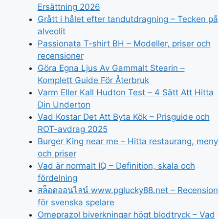
Ersättning 2026
Grått i hålet efter tandutdragning – Tecken på
alveolit
Passionata T-shirt BH – Modeller, priser och
recensioner
Göra Egna Ljus Av Gammalt Stearin –
Komplett Guide För Återbruk
Varm Eller Kall Hudton Test – 4 Sätt Att Hitta
Din Underton
Vad Kostar Det Att Byta Kök – Prisguide och
ROT-avdrag 2025
Burger King near me – Hitta restaurang, meny
och priser
Vad är normalt IQ – Definition, skala och
fördelning
สล็อตออนไลน์ www.pglucky88.net – Recension
för svenska spelare
Omeprazol biverkningar högt blodtryck – Vad