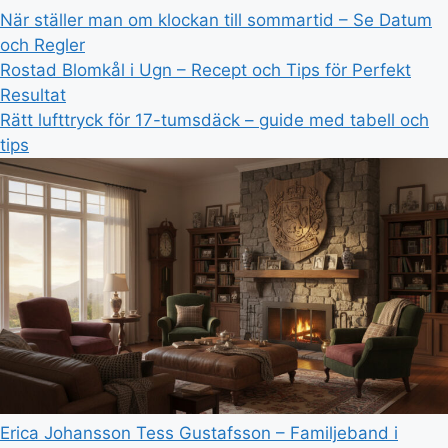
När ställer man om klockan till sommartid – Se Datum
och Regler
Rostad Blomkål i Ugn – Recept och Tips för Perfekt
Resultat
Rätt lufttryck för 17-tumsdäck – guide med tabell och
tips
Erica Johansson Tess Gustafsson – Familjeband i