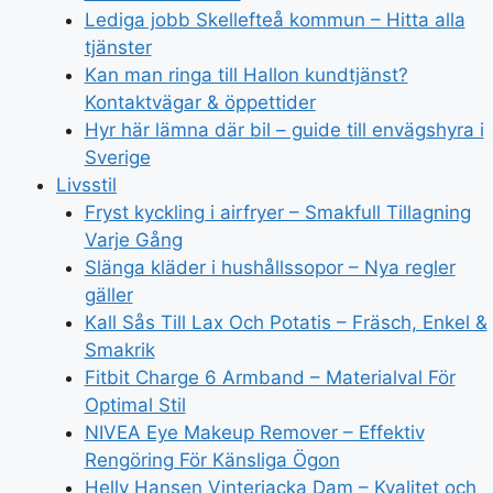
Lediga jobb Skellefteå kommun – Hitta alla
tjänster
Kan man ringa till Hallon kundtjänst?
Kontaktvägar & öppettider
Hyr här lämna där bil – guide till envägshyra i
Sverige
Livsstil
Fryst kyckling i airfryer – Smakfull Tillagning
Varje Gång
Slänga kläder i hushållssopor – Nya regler
gäller
Kall Sås Till Lax Och Potatis – Fräsch, Enkel &
Smakrik
Fitbit Charge 6 Armband – Materialval För
Optimal Stil
NIVEA Eye Makeup Remover – Effektiv
Rengöring För Känsliga Ögon
Helly Hansen Vinterjacka Dam – Kvalitet och