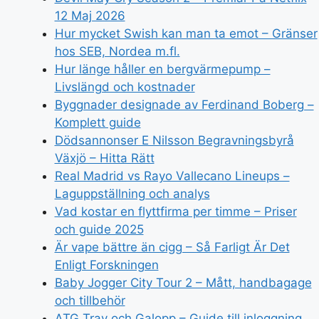
12 Maj 2026
Hur mycket Swish kan man ta emot – Gränser
hos SEB, Nordea m.fl.
Hur länge håller en bergvärmepump –
Livslängd och kostnader
Byggnader designade av Ferdinand Boberg –
Komplett guide
Dödsannonser E Nilsson Begravningsbyrå
Växjö – Hitta Rätt
Real Madrid vs Rayo Vallecano Lineups –
Laguppställning och analys
Vad kostar en flyttfirma per timme – Priser
och guide 2025
Är vape bättre än cigg – Så Farligt Är Det
Enligt Forskningen
Baby Jogger City Tour 2 – Mått, handbagage
och tillbehör
ATG Trav och Galopp – Guide till inloggning,