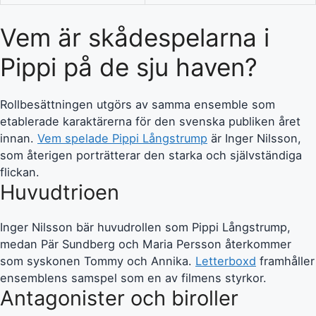
Vem är skådespelarna i
Pippi på de sju haven?
Rollbesättningen utgörs av samma ensemble som
etablerade karaktärerna för den svenska publiken året
innan.
Vem spelade Pippi Långstrump
är Inger Nilsson,
som återigen porträtterar den starka och självständiga
flickan.
Huvudtrioen
Inger Nilsson bär huvudrollen som Pippi Långstrump,
medan Pär Sundberg och Maria Persson återkommer
som syskonen Tommy och Annika.
Letterboxd
framhåller
ensemblens samspel som en av filmens styrkor.
Antagonister och biroller