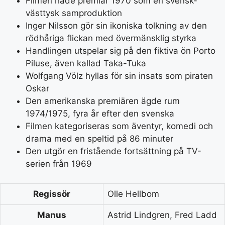
Filmen hade premiär 1970 som en svensk-
västtysk samproduktion
Inger Nilsson gör sin ikoniska tolkning av den
rödhåriga flickan med övermänsklig styrka
Handlingen utspelar sig på den fiktiva ön Porto
Piluse, även kallad Taka-Tuka
Wolfgang Völz hyllas för sin insats som piraten
Oskar
Den amerikanska premiären ägde rum
1974/1975, fyra år efter den svenska
Filmen kategoriseras som äventyr, komedi och
drama med en speltid på 86 minuter
Den utgör en fristående fortsättning på TV-
serien från 1969
Regissör
Olle Hellbom
Manus
Astrid Lindgren, Fred Ladd