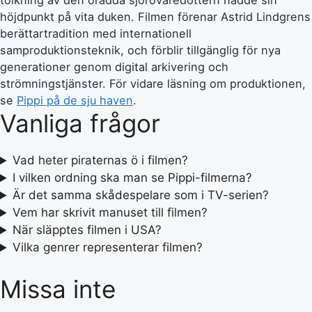
tolkning av den orädda sjörövaredottern nådde sin
höjdpunkt på vita duken. Filmen förenar Astrid Lindgrens
berättartradition med internationell
samproduktionsteknik, och förblir tillgänglig för nya
generationer genom digital arkivering och
strömningstjänster. För vidare läsning om produktionen,
se
Pippi på de sju haven
.
Vanliga frågor
Vad heter piraternas ö i filmen?
I vilken ordning ska man se Pippi-filmerna?
Är det samma skådespelare som i TV-serien?
Vem har skrivit manuset till filmen?
När släpptes filmen i USA?
Vilka genrer representerar filmen?
Missa inte