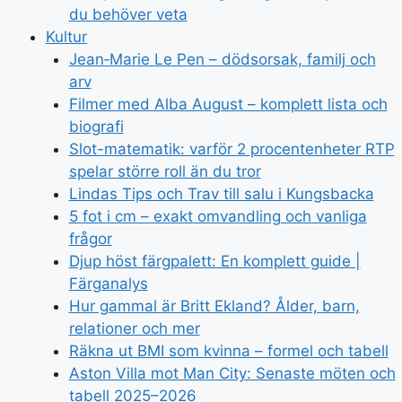
du behöver veta
Kultur
Jean‑Marie Le Pen – dödsorsak, familj och
arv
Filmer med Alba August – komplett lista och
biografi
Slot-matematik: varför 2 procentenheter RTP
spelar större roll än du tror
Lindas Tips och Trav till salu i Kungsbacka
5 fot i cm – exakt omvandling och vanliga
frågor
Djup höst färgpalett: En komplett guide |
Färganalys
Hur gammal är Britt Ekland? Ålder, barn,
relationer och mer
Räkna ut BMI som kvinna – formel och tabell
Aston Villa mot Man City: Senaste möten och
tabell 2025–2026