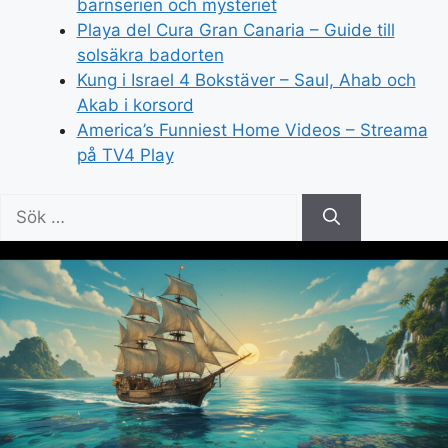
barnserien och mysteriet
Playa del Cura Gran Canaria – Guide till
solsäkra badorten
Kung i Israel 4 Bokstäver – Saul, Ahab och
Akab i korsord
America’s Funniest Home Videos – Streama
på TV4 Play
Sök
efter: