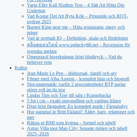
Varm Eller Kall Hudton Test – 4 Sätt Att Hitta Din
Underton
Vad Kostar Det Att Byta Kök – Prisguide och ROT-
avdrag 2025
Burger King near me – Hitta restaurang, meny och
priser
Vad är normalt IQ – Definition, skala och fördelning
สล็อตออนไลน์ www.pglucky88.net – Recension för
svenska spelare
Omeprazol biverkningar högt blodtryck – Vad du
behöver veta
Kultur
Jean‑Marie Le Pen – dödsorsak, familj och arv
Filmer med Alba August – komplett lista och biografi
Slot-matematik: varför 2 procentenheter RTP spelar
större roll än du tror
Lindas Tips och Trav till salu i Kungsbacka
5 fot i cm – exakt omvandling och vanliga frågor
Djup höst färgpalett: En komplett guide | Färganalys
Hur gammal är Britt Ekland? Ålder, barn, relationer och
mer
Räkna ut BMI som kvinna – formel och tabell
Aston Villa mot Man City: Senaste möten och tabell
2025–2026