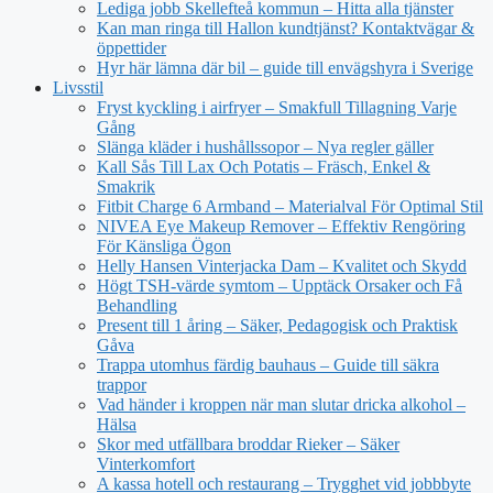
Lediga jobb Skellefteå kommun – Hitta alla tjänster
Kan man ringa till Hallon kundtjänst? Kontaktvägar &
öppettider
Hyr här lämna där bil – guide till envägshyra i Sverige
Livsstil
Fryst kyckling i airfryer – Smakfull Tillagning Varje
Gång
Slänga kläder i hushållssopor – Nya regler gäller
Kall Sås Till Lax Och Potatis – Fräsch, Enkel &
Smakrik
Fitbit Charge 6 Armband – Materialval För Optimal Stil
NIVEA Eye Makeup Remover – Effektiv Rengöring
För Känsliga Ögon
Helly Hansen Vinterjacka Dam – Kvalitet och Skydd
Högt TSH-värde symtom – Upptäck Orsaker och Få
Behandling
Present till 1 åring – Säker, Pedagogisk och Praktisk
Gåva
Trappa utomhus färdig bauhaus – Guide till säkra
trappor
Vad händer i kroppen när man slutar dricka alkohol –
Hälsa
Skor med utfällbara broddar Rieker – Säker
Vinterkomfort
A kassa hotell och restaurang – Trygghet vid jobbbyte