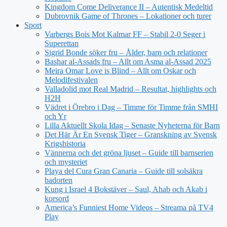
Kingdom Come Deliverance II – Autentisk Medeltid
Dubrovnik Game of Thrones – Lokationer och turer
Sport
Varbergs Bois Mot Kalmar FF – Stabil 2-0 Seger i
Superettan
Sigrid Bonde söker fru – Ålder, barn och relationer
Bashar al-Assads fru – Allt om Asma al-Assad 2025
Meira Omar Love is Blind – Allt om Oskar och
Melodifestivalen
Valladolid mot Real Madrid – Resultat, highlights och
H2H
Vädret i Örebro i Dag – Timme för Timme från SMHI
och Yr
Lilla Aktuellt Skola Idag – Senaste Nyheterna för Barn
Det Här Är En Svensk Tiger – Granskning av Svensk
Krigshistoria
Vännerna och det gröna ljuset – Guide till barnserien
och mysteriet
Playa del Cura Gran Canaria – Guide till solsäkra
badorten
Kung i Israel 4 Bokstäver – Saul, Ahab och Akab i
korsord
America’s Funniest Home Videos – Streama på TV4
Play