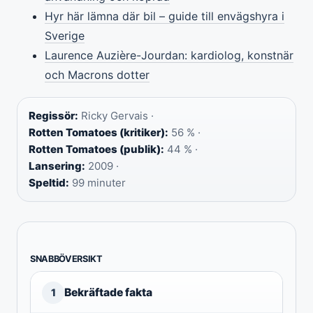
Hyr här lämna där bil – guide till envägshyra i
Sverige
Laurence Auzière-Jourdan: kardiolog, konstnär
och Macrons dotter
Regissör:
Ricky Gervais ·
Rotten Tomatoes (kritiker):
56 % ·
Rotten Tomatoes (publik):
44 % ·
Lansering:
2009 ·
Speltid:
99 minuter
SNABBÖVERSIKT
Bekräftade fakta
1