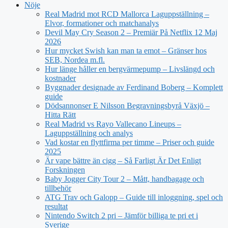
Nöje
Real Madrid mot RCD Mallorca Laguppställning –
Elvor, formationer och matchanalys
Devil May Cry Season 2 – Premiär På Netflix 12 Maj
2026
Hur mycket Swish kan man ta emot – Gränser hos
SEB, Nordea m.fl.
Hur länge håller en bergvärmepump – Livslängd och
kostnader
Byggnader designade av Ferdinand Boberg – Komplett
guide
Dödsannonser E Nilsson Begravningsbyrå Växjö –
Hitta Rätt
Real Madrid vs Rayo Vallecano Lineups –
Laguppställning och analys
Vad kostar en flyttfirma per timme – Priser och guide
2025
Är vape bättre än cigg – Så Farligt Är Det Enligt
Forskningen
Baby Jogger City Tour 2 – Mått, handbagage och
tillbehör
ATG Trav och Galopp – Guide till inloggning, spel och
resultat
Nintendo Switch 2 pri – Jämför billiga te pri et i
Sverige