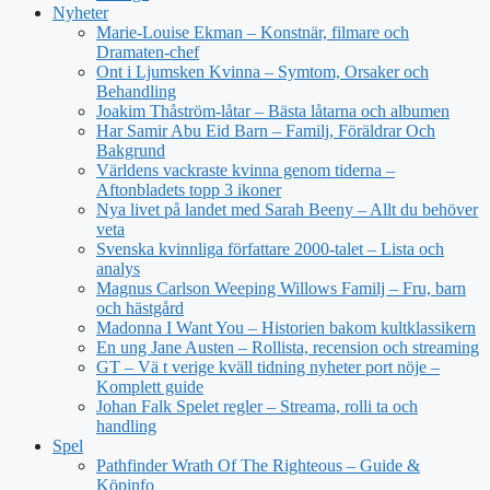
Nyheter
Marie-Louise Ekman – Konstnär, filmare och
Dramaten-chef
Ont i Ljumsken Kvinna – Symtom, Orsaker och
Behandling
Joakim Thåström-låtar – Bästa låtarna och albumen
Har Samir Abu Eid Barn – Familj, Föräldrar Och
Bakgrund
Världens vackraste kvinna genom tiderna –
Aftonbladets topp 3 ikoner
Nya livet på landet med Sarah Beeny – Allt du behöver
veta
Svenska kvinnliga författare 2000-talet – Lista och
analys
Magnus Carlson Weeping Willows Familj – Fru, barn
och hästgård
Madonna I Want You – Historien bakom kultklassikern
En ung Jane Austen – Rollista, recension och streaming
GT – Vä t verige kväll tidning nyheter port nöje –
Komplett guide
Johan Falk Spelet regler – Streama, rolli ta och
handling
Spel
Pathfinder Wrath Of The Righteous – Guide &
Köpinfo