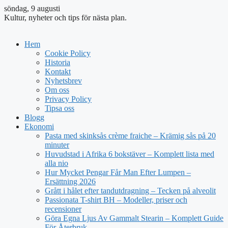
söndag, 9 augusti
Kultur, nyheter och tips för nästa plan.
Hem
Cookie Policy
Historia
Kontakt
Nyhetsbrev
Om oss
Privacy Policy
Tipsa oss
Blogg
Ekonomi
Pasta med skinksås crème fraiche – Krämig sås på 20
minuter
Huvudstad i Afrika 6 bokstäver – Komplett lista med
alla nio
Hur Mycket Pengar Får Man Efter Lumpen –
Ersättning 2026
Grått i hålet efter tandutdragning – Tecken på alveolit
Passionata T-shirt BH – Modeller, priser och
recensioner
Göra Egna Ljus Av Gammalt Stearin – Komplett Guide
För Återbruk