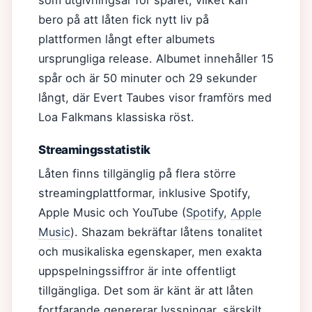
som utgivningsår för spåret, vilket kan
bero på att låten fick nytt liv på
plattformen långt efter albumets
ursprungliga release. Albumet innehåller 15
spår och är 50 minuter och 29 sekunder
långt, där Evert Taubes visor framförs med
Loa Falkmans klassiska röst.
Streamingsstatistik
Låten finns tillgänglig på flera större
streamingplattformar, inklusive Spotify,
Apple Music och YouTube (
Spotify
,
Apple
Music
). Shazam bekräftar låtens tonalitet
och musikaliska egenskaper, men exakta
uppspelningssiffror är inte offentligt
tillgängliga. Det som är känt är att låten
fortfarande genererar lyssningar, särskilt