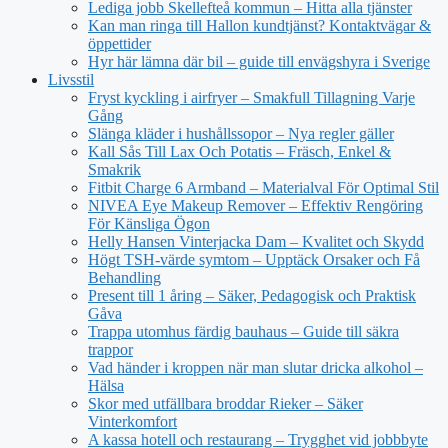
Lediga jobb Skellefteå kommun – Hitta alla tjänster
Kan man ringa till Hallon kundtjänst? Kontaktvägar &
öppettider
Hyr här lämna där bil – guide till envägshyra i Sverige
Livsstil
Fryst kyckling i airfryer – Smakfull Tillagning Varje
Gång
Slänga kläder i hushållssopor – Nya regler gäller
Kall Sås Till Lax Och Potatis – Fräsch, Enkel &
Smakrik
Fitbit Charge 6 Armband – Materialval För Optimal Stil
NIVEA Eye Makeup Remover – Effektiv Rengöring
För Känsliga Ögon
Helly Hansen Vinterjacka Dam – Kvalitet och Skydd
Högt TSH-värde symtom – Upptäck Orsaker och Få
Behandling
Present till 1 åring – Säker, Pedagogisk och Praktisk
Gåva
Trappa utomhus färdig bauhaus – Guide till säkra
trappor
Vad händer i kroppen när man slutar dricka alkohol –
Hälsa
Skor med utfällbara broddar Rieker – Säker
Vinterkomfort
A kassa hotell och restaurang – Trygghet vid jobbbyte