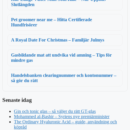
Slutlängden
Pet groomer near me – Hitta Certifierade
Hundfrisörer
A Royal Date For Christmas – Familjär Julmys
Gasbildande mat att undvika vid amning – Tips för
mindre gas
Handelsbanken clearingnummer och kontonummer –
så gör du rätt
Senaste idag
Gin och tonic glas – så väljer du rätt GT-glas
Mohammed al-Bashir – Syriens nye premiärminister
The Ordinary Hyaluronic Acid – guide, användning och
köpråd