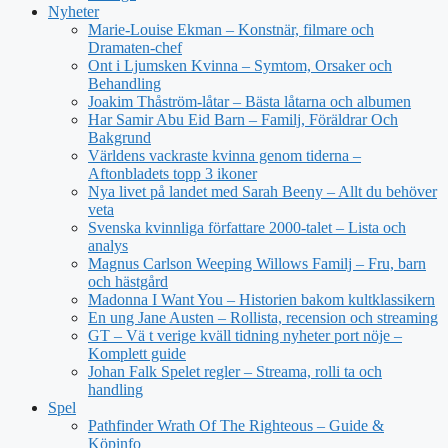
Nyheter
Marie-Louise Ekman – Konstnär, filmare och
Dramaten-chef
Ont i Ljumsken Kvinna – Symtom, Orsaker och
Behandling
Joakim Thåström-låtar – Bästa låtarna och albumen
Har Samir Abu Eid Barn – Familj, Föräldrar Och
Bakgrund
Världens vackraste kvinna genom tiderna –
Aftonbladets topp 3 ikoner
Nya livet på landet med Sarah Beeny – Allt du behöver
veta
Svenska kvinnliga författare 2000-talet – Lista och
analys
Magnus Carlson Weeping Willows Familj – Fru, barn
och hästgård
Madonna I Want You – Historien bakom kultklassikern
En ung Jane Austen – Rollista, recension och streaming
GT – Vä t verige kväll tidning nyheter port nöje –
Komplett guide
Johan Falk Spelet regler – Streama, rolli ta och
handling
Spel
Pathfinder Wrath Of The Righteous – Guide &
Köpinfo