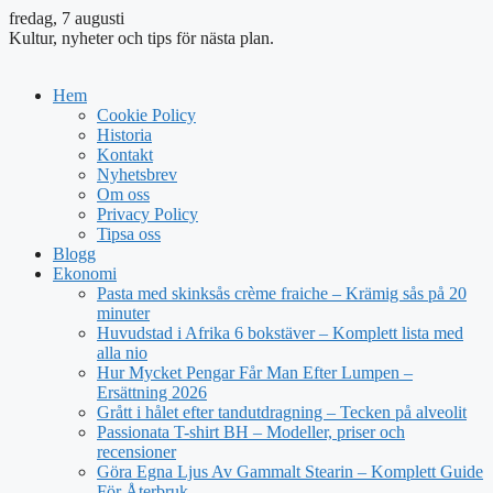
fredag, 7 augusti
Kultur, nyheter och tips för nästa plan.
Hem
Cookie Policy
Historia
Kontakt
Nyhetsbrev
Om oss
Privacy Policy
Tipsa oss
Blogg
Ekonomi
Pasta med skinksås crème fraiche – Krämig sås på 20
minuter
Huvudstad i Afrika 6 bokstäver – Komplett lista med
alla nio
Hur Mycket Pengar Får Man Efter Lumpen –
Ersättning 2026
Grått i hålet efter tandutdragning – Tecken på alveolit
Passionata T-shirt BH – Modeller, priser och
recensioner
Göra Egna Ljus Av Gammalt Stearin – Komplett Guide
För Återbruk