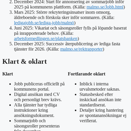
December 2024
: Start för annonsering av sommarjobb inför
2025 på kommunens plattform. (Källa:
malmo.se/Jobb.html
)
Mars 2025
: Större rekryteringsinsatser inom omsorg,
äldreboende och förskola sker inför sommaren. (Källa:
ledigajobb.se/lediga-jobb/malmö
)
Juni 2025
: Vikariat och säsongsroller fylls på löpande baserat
på inrapporterade behov. (Källa:
arbetsformedlingen.se/platsbanken
)
December 2025
: Successiv återpublicering av lediga fasta
tjänster för 2026. (Källa:
malmo.se/rektrapporter
)
Klart & oklart
Klart
Fortfarande oklart
Jobb publiceras officiellt på
Inblick i interna
kommunens portal.
urvalsmetoder saknas.
Digital ansökan med CV
Statusbesked efter
och personligt brev krävs.
inskickad ansökan inte
Alla tjänster har tydliga
standardiserat.
instruktioner kring
Detaljer kring hantering
ansökningsdokument.
av spontanansökningar ej
Sommarjobb och
verifierat.
säsongsroller presenteras