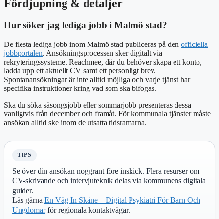
Fördjupning & detaljer
Hur söker jag lediga jobb i Malmö stad?
De flesta lediga jobb inom Malmö stad publiceras på den
officiella
jobbportalen
. Ansökningsprocessen sker digitalt via
rekryteringssystemet Reachmee, där du behöver skapa ett konto,
ladda upp ett aktuellt CV samt ett personligt brev.
Spontanansökningar är inte alltid möjliga och varje tjänst har
specifika instruktioner kring vad som ska bifogas.
Ska du söka säsongsjobb eller sommarjobb presenteras dessa
vanligtvis från december och framåt. För kommunala tjänster måste
ansökan alltid ske inom de utsatta tidsramarna.
TIPS
Se över din ansökan noggrant före inskick. Flera resurser om
CV-skrivande och intervjuteknik delas via kommunens digitala
guider.
Läs gärna
En Väg In Skåne – Digital Psykiatri För Barn Och
Ungdomar
för regionala kontaktvägar.