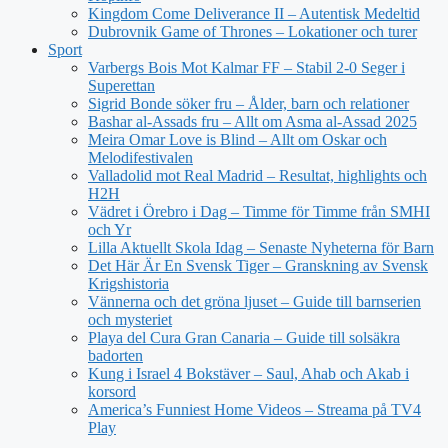
Kingdom Come Deliverance II – Autentisk Medeltid
Dubrovnik Game of Thrones – Lokationer och turer
Sport
Varbergs Bois Mot Kalmar FF – Stabil 2-0 Seger i
Superettan
Sigrid Bonde söker fru – Ålder, barn och relationer
Bashar al-Assads fru – Allt om Asma al-Assad 2025
Meira Omar Love is Blind – Allt om Oskar och
Melodifestivalen
Valladolid mot Real Madrid – Resultat, highlights och
H2H
Vädret i Örebro i Dag – Timme för Timme från SMHI
och Yr
Lilla Aktuellt Skola Idag – Senaste Nyheterna för Barn
Det Här Är En Svensk Tiger – Granskning av Svensk
Krigshistoria
Vännerna och det gröna ljuset – Guide till barnserien
och mysteriet
Playa del Cura Gran Canaria – Guide till solsäkra
badorten
Kung i Israel 4 Bokstäver – Saul, Ahab och Akab i
korsord
America’s Funniest Home Videos – Streama på TV4
Play