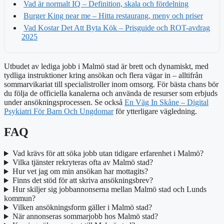
Vad är normalt IQ – Definition, skala och fördelning
Burger King near me – Hitta restaurang, meny och priser
Vad Kostar Det Att Byta Kök – Prisguide och ROT-avdrag
2025
Utbudet av lediga jobb i Malmö stad är brett och dynamiskt, med
tydliga instruktioner kring ansökan och flera vägar in – alltifrån
sommarvikariat till specialistroller inom omsorg. För bästa chans bör
du följa de officiella kanalerna och använda de resurser som erbjuds
under ansökningsprocessen. Se också
En Väg In Skåne – Digital
Psykiatri För Barn Och Ungdomar
för ytterligare vägledning.
FAQ
Vad krävs för att söka jobb utan tidigare erfarenhet i Malmö?
Vilka tjänster rekryteras ofta av Malmö stad?
Hur vet jag om min ansökan har mottagits?
Finns det stöd för att skriva ansökningsbrev?
Hur skiljer sig jobbannonserna mellan Malmö stad och Lunds
kommun?
Vilken ansökningsform gäller i Malmö stad?
När annonseras sommarjobb hos Malmö stad?