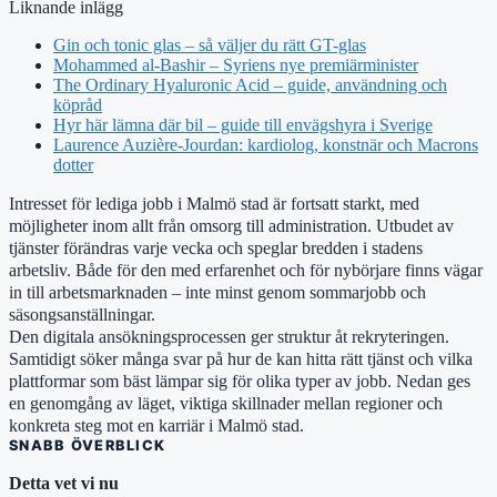
Liknande inlägg
Gin och tonic glas – så väljer du rätt GT-glas
Mohammed al-Bashir – Syriens nye premiärminister
The Ordinary Hyaluronic Acid – guide, användning och
köpråd
Hyr här lämna där bil – guide till envägshyra i Sverige
Laurence Auzière-Jourdan: kardiolog, konstnär och Macrons
dotter
Intresset för lediga jobb i Malmö stad är fortsatt starkt, med
möjligheter inom allt från omsorg till administration. Utbudet av
tjänster förändras varje vecka och speglar bredden i stadens
arbetsliv. Både för den med erfarenhet och för nybörjare finns vägar
in till arbetsmarknaden – inte minst genom sommarjobb och
säsongsanställningar.
Den digitala ansökningsprocessen ger struktur åt rekryteringen.
Samtidigt söker många svar på hur de kan hitta rätt tjänst och vilka
plattformar som bäst lämpar sig för olika typer av jobb. Nedan ges
en genomgång av läget, viktiga skillnader mellan regioner och
konkreta steg mot en karriär i Malmö stad.
SNABB ÖVERBLICK
Detta vet vi nu