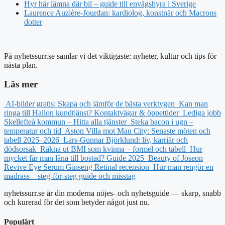
Hyr här lämna där bil – guide till envägshyra i Sverige
Laurence Auzière-Jourdan: kardiolog, konstnär och Macrons
dotter
På nyhetssurr.se samlar vi det viktigaste: nyheter, kultur och tips för
nästa plan.
Läs mer
AI-bilder gratis: Skapa och jämför de bästa verktygen
Kan man
ringa till Hallon kundtjänst? Kontaktvägar & öppettider
Lediga jobb
Skellefteå kommun – Hitta alla tjänster
Steka bacon i ugn –
temperatur och tid
Aston Villa mot Man City: Senaste möten och
tabell 2025–2026
Lars-Gunnar Björklund: liv, karriär och
dödsorsak
Räkna ut BMI som kvinna – formel och tabell
Hur
mycket får man låna till bostad? Guide 2025
Beauty of Joseon
Revive Eye Serum Ginseng Retinal recension
Hur man rengör en
madrass – steg-för-steg guide och misstag
nyhetssurr.se är din moderna nöjes- och nyhetsguide — skarp, snabb
och kurerad för det som betyder något just nu.
Populärt