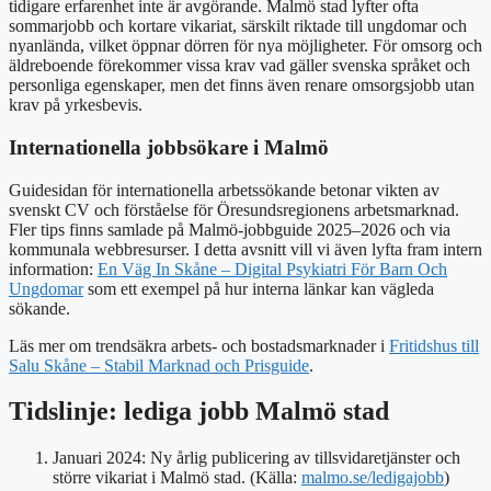
tidigare erfarenhet inte är avgörande. Malmö stad lyfter ofta
sommarjobb och kortare vikariat, särskilt riktade till ungdomar och
nyanlända, vilket öppnar dörren för nya möjligheter. För omsorg och
äldreboende förekommer vissa krav vad gäller svenska språket och
personliga egenskaper, men det finns även renare omsorgsjobb utan
krav på yrkesbevis.
Internationella jobbsökare i Malmö
Guidesidan för internationella arbetssökande betonar vikten av
svenskt CV och förståelse för Öresundsregionens arbetsmarknad.
Fler tips finns samlade på Malmö-jobbguide 2025–2026 och via
kommunala webbresurser. I detta avsnitt vill vi även lyfta fram intern
information:
En Väg In Skåne – Digital Psykiatri För Barn Och
Ungdomar
som ett exempel på hur interna länkar kan vägleda
sökande.
Läs mer om trendsäkra arbets- och bostadsmarknader i
Fritidshus till
Salu Skåne – Stabil Marknad och Prisguide
.
Tidslinje: lediga jobb Malmö stad
Januari 2024
: Ny årlig publicering av tillsvidaretjänster och
större vikariat i Malmö stad. (Källa:
malmo.se/ledigajobb
)