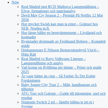
Nöje
Real Madrid mot RCD Mallorca Laguppställning –
Elvor, formationer och matchanalys
Devil May Cry Season 2 – Premiär På Netflix 12 Maj
2026
Hur mycket Swish kan man ta emot – Gränser hos
SEB, Nordea m.fl.
Hur länge håller en bergvärmepump – Livslängd och
kostnader
Byggnader designade av Ferdinand Boberg – Komplett
guide
Dödsannonser E Nilsson Begravningsbyrå Växjö –
Hitta Rätt
Real Madrid vs Rayo Vallecano Lineups –
Laguppställning och analys
Vad kostar en flyttfirma per timme – Priser och guide
2025
Är vape bättre än cigg – Så Farligt Är Det Enligt
Forskningen
Baby Jogger City Tour 2 – Mått, handbagage och
tillbehör
ATG Trav och Galopp – Guide till inloggning, spel och
resultat
Nintendo Switch 2 pri – Jämför billiga te pri et i
Sverige