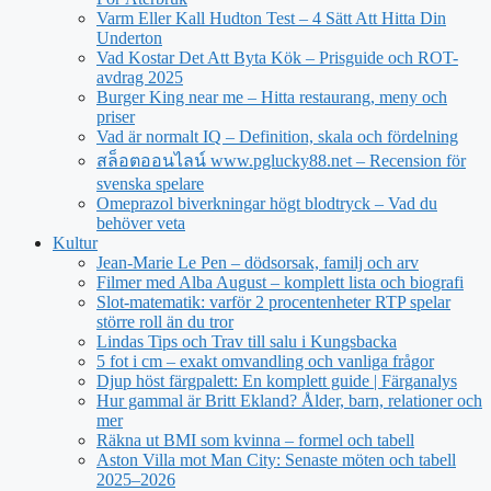
Varm Eller Kall Hudton Test – 4 Sätt Att Hitta Din
Underton
Vad Kostar Det Att Byta Kök – Prisguide och ROT-
avdrag 2025
Burger King near me – Hitta restaurang, meny och
priser
Vad är normalt IQ – Definition, skala och fördelning
สล็อตออนไลน์ www.pglucky88.net – Recension för
svenska spelare
Omeprazol biverkningar högt blodtryck – Vad du
behöver veta
Kultur
Jean‑Marie Le Pen – dödsorsak, familj och arv
Filmer med Alba August – komplett lista och biografi
Slot-matematik: varför 2 procentenheter RTP spelar
större roll än du tror
Lindas Tips och Trav till salu i Kungsbacka
5 fot i cm – exakt omvandling och vanliga frågor
Djup höst färgpalett: En komplett guide | Färganalys
Hur gammal är Britt Ekland? Ålder, barn, relationer och
mer
Räkna ut BMI som kvinna – formel och tabell
Aston Villa mot Man City: Senaste möten och tabell
2025–2026