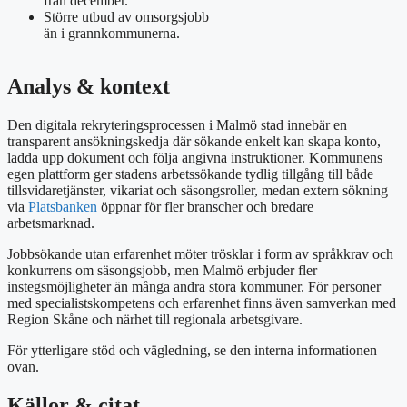
från december.
Större utbud av omsorgsjobb
än i grannkommunerna.
Analys & kontext
Den digitala rekryteringsprocessen i Malmö stad innebär en
transparent ansökningskedja där sökande enkelt kan skapa konto,
ladda upp dokument och följa angivna instruktioner. Kommunens
egen plattform ger stadens arbetssökande tydlig tillgång till både
tillsvidaretjänster, vikariat och säsongsroller, medan extern sökning
via
Platsbanken
öppnar för fler branscher och bredare
arbetsmarknad.
Jobbsökande utan erfarenhet möter trösklar i form av språkkrav och
konkurrens om säsongsjobb, men Malmö erbjuder fler
instegsmöjligheter än många andra stora kommuner. För personer
med specialistskompetens och erfarenhet finns även samverkan med
Region Skåne och närhet till regionala arbetsgivare.
För ytterligare stöd och vägledning, se den interna informationen
ovan.
Källor & citat