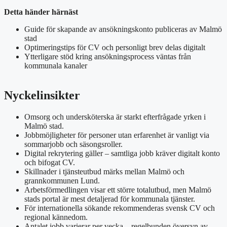
Detta händer härnäst
Guide för skapande av ansökningskonto publiceras av Malmö
stad
Optimeringstips för CV och personligt brev delas digitalt
Ytterligare stöd kring ansökningsprocess väntas från
kommunala kanaler
Nyckelinsikter
Omsorg och undersköterska är starkt efterfrågade yrken i
Malmö stad.
Jobbmöjligheter för personer utan erfarenhet är vanligt via
sommarjobb och säsongsroller.
Digital rekrytering gäller – samtliga jobb kräver digitalt konto
och bifogat CV.
Skillnader i tjänsteutbud märks mellan Malmö och
grannkommunen Lund.
Arbetsförmedlingen visar ett större totalutbud, men Malmö
stads portal är mest detaljerad för kommunala tjänster.
För internationella sökande rekommenderas svensk CV och
regional kännedom.
Antalet jobb varierar per vecka – regelbunden översyn av