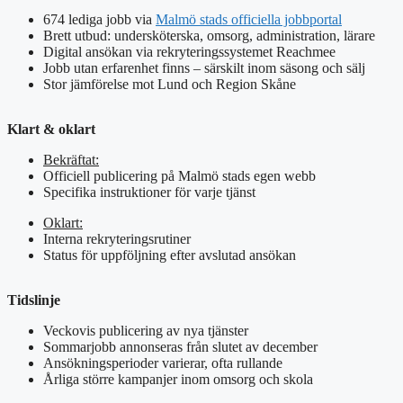
674 lediga jobb via
Malmö stads officiella jobbportal
Brett utbud: undersköterska, omsorg, administration, lärare
Digital ansökan via rekryteringssystemet Reachmee
Jobb utan erfarenhet finns – särskilt inom säsong och sälj
Stor jämförelse mot Lund och Region Skåne
Klart & oklart
Bekräftat:
Officiell publicering på Malmö stads egen webb
Specifika instruktioner för varje tjänst
Oklart:
Interna rekryteringsrutiner
Status för uppföljning efter avslutad ansökan
Tidslinje
Veckovis publicering av nya tjänster
Sommarjobb annonseras från slutet av december
Ansökningsperioder varierar, ofta rullande
Årliga större kampanjer inom omsorg och skola