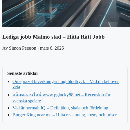
Lediga jobb Malmö stad – Hitta Rätt Jobb
Av Simon Persson · mars 6, 2026
Senaste artiklar
Omeprazol biverkningar högt blodtryck – Vad du behöver
veta
สล็อตออนไลน์ www.pglucky88.net – Recension för
svenska spelare
Vad är normalt IQ – Definition, skala och fördelning
Burger King near me – Hitta restaurang, meny och priser