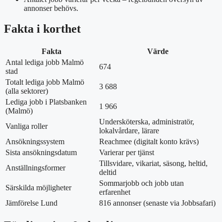
annonser behövs.
Fakta i korthet
Fakta
Värde
Antal lediga jobb Malmö
674
stad
Totalt lediga jobb Malmö
3 688
(alla sektorer)
Lediga jobb i Platsbanken
1 966
(Malmö)
Undersköterska, administratör,
Vanliga roller
lokalvårdare, lärare
Ansökningssystem
Reachmee (digitalt konto krävs)
Sista ansökningsdatum
Varierar per tjänst
Tillsvidare, vikariat, säsong, heltid,
Anställningsformer
deltid
Sommarjobb och jobb utan
Särskilda möjligheter
erfarenhet
Jämförelse Lund
816 annonser (senaste via Jobbsafari)