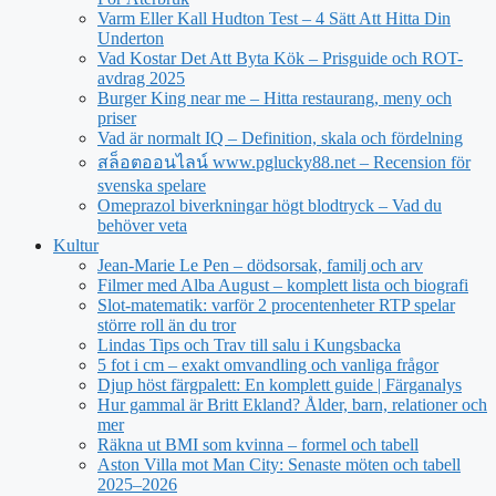
Varm Eller Kall Hudton Test – 4 Sätt Att Hitta Din
Underton
Vad Kostar Det Att Byta Kök – Prisguide och ROT-
avdrag 2025
Burger King near me – Hitta restaurang, meny och
priser
Vad är normalt IQ – Definition, skala och fördelning
สล็อตออนไลน์ www.pglucky88.net – Recension för
svenska spelare
Omeprazol biverkningar högt blodtryck – Vad du
behöver veta
Kultur
Jean‑Marie Le Pen – dödsorsak, familj och arv
Filmer med Alba August – komplett lista och biografi
Slot-matematik: varför 2 procentenheter RTP spelar
större roll än du tror
Lindas Tips och Trav till salu i Kungsbacka
5 fot i cm – exakt omvandling och vanliga frågor
Djup höst färgpalett: En komplett guide | Färganalys
Hur gammal är Britt Ekland? Ålder, barn, relationer och
mer
Räkna ut BMI som kvinna – formel och tabell
Aston Villa mot Man City: Senaste möten och tabell
2025–2026