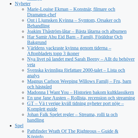
Nyheter
Marie-Louise Ekman – Konstnär, filmare och
Dramaten-chef
Ont i Ljumsken Kvinna – Symtom, Orsaker och
Behandling
Joakim Thåström-låtar – Bästa låtarna och albumen
Har Samir Abu Eid Barn – Familj, Föräldrar Och
Bakgrund
Världens vackraste kvinna genom tiderna –
Aftonbladets topp 3 ikoner
Nya livet på landet med Sarah Beeny – Allt du behöver
veta
Svenska kvinnliga författare 2000-talet – Lista och
analys
Magnus Carlson Weeping Willows Familj – Fru, barn
och hästgård
Madonna I Want You – Historien bakom kultklassikern
En ung Jane Austen – Rollista, recension och streaming
GT – Vä t verige kväll tidning nyheter port nöje –
Komplett guide
Johan Falk Spelet regler – Streama, rolli ta och
handling
Spel
Pathfinder Wrath Of The Righteous – Guide &
Köpinfo