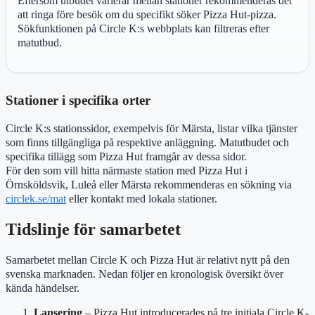
Eftersom utbudet varierar mellan stationer rekommenderas det
att ringa före besök om du specifikt söker Pizza Hut-pizza.
Sökfunktionen på Circle K:s webbplats kan filtreras efter
matutbud.
Stationer i specifika orter
Circle K:s stationssidor, exempelvis för Märsta, listar vilka tjänster
som finns tillgängliga på respektive anläggning. Matutbudet och
specifika tillägg som Pizza Hut framgår av dessa sidor.
För den som vill hitta närmaste station med Pizza Hut i
Örnsköldsvik, Luleå eller Märsta rekommenderas en sökning via
circlek.se/mat
eller kontakt med lokala stationer.
Tidslinje för samarbetet
Samarbetet mellan Circle K och Pizza Hut är relativt nytt på den
svenska marknaden. Nedan följer en kronologisk översikt över
kända händelser.
Lansering
– Pizza Hut introducerades på tre initiala Circle K-