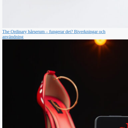
The Ordinary hårserum – fungerar det? Biverkningar och
användning