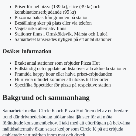
Priser för hel pizza (139 kr), slice (39 kr) och
kombinationserbjudande (95 kr)
Pizzorna bakas från grunden på station
Beställning sker på plats eller via telefon
Vegetariska alternativ finns
Stationer finns i Örnsköldsvik, Märsta och Luleå
Samarbetet lanserades nyligen på ett antal stationer
Osäker information
Exakt antal stationer som erbjuder Pizza Hut
Fullständig och uppdaterad lista över alla aktuella stationer
Framtida happy hour eller halva priset-erbjudanden
Huruvida utbudet kommer att utökas till fler orter
Specifika öppettider för pizza på respektive station
Bakgrund och sammanhang
Samarbetet mellan Circle K och Pizza Hut är en del av en bredare
trend där drivmedelsbolag utökar sina tjänster för att möta
förändrade konsumentbehov. I takt med att efterfrågan på bekväma
måltidsalternativ ökar, satsar kedjor som Circle K på att erbjuda
etablerade varumärken inom mat och dryck.