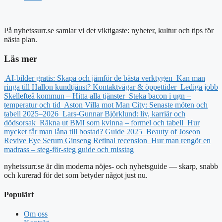
På nyhetssurr.se samlar vi det viktigaste: nyheter, kultur och tips för
nästa plan.
Läs mer
AI-bilder gratis: Skapa och jämför de bästa verktygen
Kan man
ringa till Hallon kundtjänst? Kontaktvägar & öppettider
Lediga jobb
Skellefteå kommun – Hitta alla tjänster
Steka bacon i ugn –
temperatur och tid
Aston Villa mot Man City: Senaste möten och
tabell 2025–2026
Lars-Gunnar Björklund: liv, karriär och
dödsorsak
Räkna ut BMI som kvinna – formel och tabell
Hur
mycket får man låna till bostad? Guide 2025
Beauty of Joseon
Revive Eye Serum Ginseng Retinal recension
Hur man rengör en
madrass – steg-för-steg guide och misstag
nyhetssurr.se är din moderna nöjes- och nyhetsguide — skarp, snabb
och kurerad för det som betyder något just nu.
Populärt
Om oss