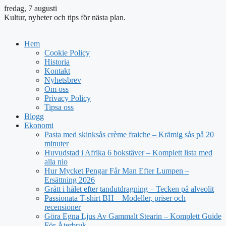
fredag, 7 augusti
Kultur, nyheter och tips för nästa plan.
Hem
Cookie Policy
Historia
Kontakt
Nyhetsbrev
Om oss
Privacy Policy
Tipsa oss
Blogg
Ekonomi
Pasta med skinksås crème fraiche – Krämig sås på 20
minuter
Huvudstad i Afrika 6 bokstäver – Komplett lista med
alla nio
Hur Mycket Pengar Får Man Efter Lumpen –
Ersättning 2026
Grått i hålet efter tandutdragning – Tecken på alveolit
Passionata T-shirt BH – Modeller, priser och
recensioner
Göra Egna Ljus Av Gammalt Stearin – Komplett Guide
För Återbruk