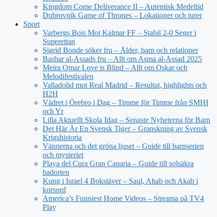
Kingdom Come Deliverance II – Autentisk Medeltid
Dubrovnik Game of Thrones – Lokationer och turer
Sport
Varbergs Bois Mot Kalmar FF – Stabil 2-0 Seger i
Superettan
Sigrid Bonde söker fru – Ålder, barn och relationer
Bashar al-Assads fru – Allt om Asma al-Assad 2025
Meira Omar Love is Blind – Allt om Oskar och
Melodifestivalen
Valladolid mot Real Madrid – Resultat, highlights och
H2H
Vädret i Örebro i Dag – Timme för Timme från SMHI
och Yr
Lilla Aktuellt Skola Idag – Senaste Nyheterna för Barn
Det Här Är En Svensk Tiger – Granskning av Svensk
Krigshistoria
Vännerna och det gröna ljuset – Guide till barnserien
och mysteriet
Playa del Cura Gran Canaria – Guide till solsäkra
badorten
Kung i Israel 4 Bokstäver – Saul, Ahab och Akab i
korsord
America’s Funniest Home Videos – Streama på TV4
Play