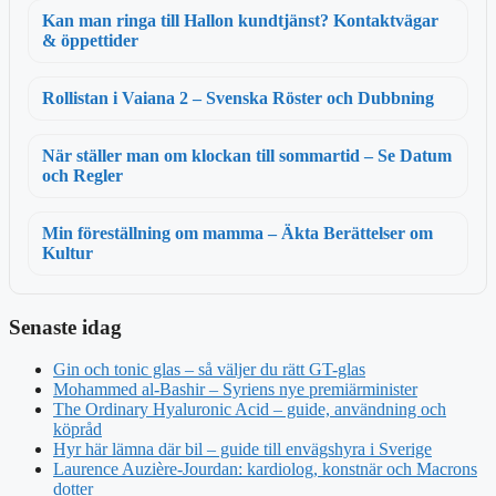
Kan man ringa till Hallon kundtjänst? Kontaktvägar
& öppettider
Rollistan i Vaiana 2 – Svenska Röster och Dubbning
När ställer man om klockan till sommartid – Se Datum
och Regler
Min föreställning om mamma – Äkta Berättelser om
Kultur
Senaste idag
Gin och tonic glas – så väljer du rätt GT-glas
Mohammed al-Bashir – Syriens nye premiärminister
The Ordinary Hyaluronic Acid – guide, användning och
köpråd
Hyr här lämna där bil – guide till envägshyra i Sverige
Laurence Auzière-Jourdan: kardiolog, konstnär och Macrons
dotter