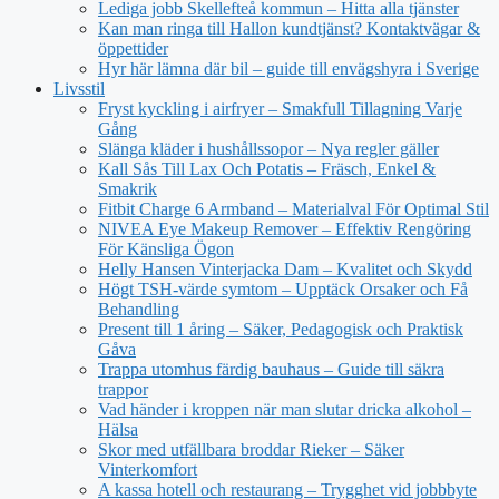
Lediga jobb Skellefteå kommun – Hitta alla tjänster
Kan man ringa till Hallon kundtjänst? Kontaktvägar &
öppettider
Hyr här lämna där bil – guide till envägshyra i Sverige
Livsstil
Fryst kyckling i airfryer – Smakfull Tillagning Varje
Gång
Slänga kläder i hushållssopor – Nya regler gäller
Kall Sås Till Lax Och Potatis – Fräsch, Enkel &
Smakrik
Fitbit Charge 6 Armband – Materialval För Optimal Stil
NIVEA Eye Makeup Remover – Effektiv Rengöring
För Känsliga Ögon
Helly Hansen Vinterjacka Dam – Kvalitet och Skydd
Högt TSH-värde symtom – Upptäck Orsaker och Få
Behandling
Present till 1 åring – Säker, Pedagogisk och Praktisk
Gåva
Trappa utomhus färdig bauhaus – Guide till säkra
trappor
Vad händer i kroppen när man slutar dricka alkohol –
Hälsa
Skor med utfällbara broddar Rieker – Säker
Vinterkomfort
A kassa hotell och restaurang – Trygghet vid jobbbyte