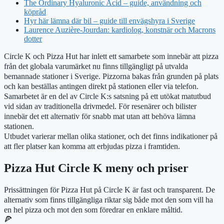
The Ordinary Hyaluronic Acid – guide, användning och
köpråd
Hyr här lämna där bil – guide till envägshyra i Sverige
Laurence Auzière-Jourdan: kardiolog, konstnär och Macrons
dotter
Circle K och Pizza Hut har inlett ett samarbete som innebär att pizza
från det globala varumärket nu finns tillgängligt på utvalda
bemannade stationer i Sverige. Pizzorna bakas från grunden på plats
och kan beställas antingen direkt på stationen eller via telefon.
Samarbetet är en del av Circle K:s satsning på ett utökat matutbud
vid sidan av traditionella drivmedel. För resenärer och bilister
innebär det ett alternativ för snabb mat utan att behöva lämna
stationen.
Utbudet varierar mellan olika stationer, och det finns indikationer på
att fler platser kan komma att erbjudas pizza i framtiden.
Pizza Hut Circle K meny och priser
Prissättningen för Pizza Hut på Circle K är fast och transparent. De
alternativ som finns tillgängliga riktar sig både mot den som vill ha
en hel pizza och mot den som föredrar en enklare måltid.
🍕