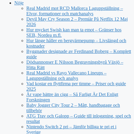
Nöje
Real Madrid mot RCD Mallorca Laguppställning –
Elvor, formationer och matchanalys
Devil May Cry Season 2 – Premiär På Netflix 12 Maj
2026
Hur mycket Swish kan man ta emot – Gränser hos
SEB, Nordea m.fl.
Hur länge håller en bergvärmepump – Livslängd och
kostnader
Byggnader designade av Ferdinand Boberg – Komplett
guide
Dödsannonser E Nilsson Begravningsbyrå Växjö –
Hitta Rätt
Real Madrid vs Rayo Vallecano Lineups –
Laguppställning och analys
Vad kostar en flyttfirma per timme – Priser och guide
2025
Är vape bättre än cigg – Så Farligt Är Det Enligt
Forskningen
Baby Jogger City Tour 2 – Mått, handbagage och
tillbehör
ATG Trav och Galopp – Guide till inloggning, spel och
resultat
Nintendo Switch 2 pri – Jämför billiga te pri et i
Sverige