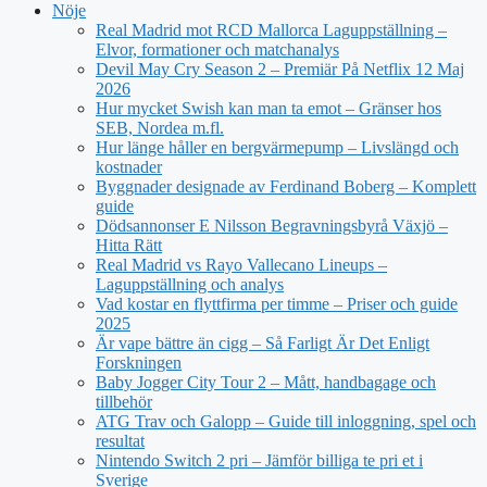
Nöje
Real Madrid mot RCD Mallorca Laguppställning –
Elvor, formationer och matchanalys
Devil May Cry Season 2 – Premiär På Netflix 12 Maj
2026
Hur mycket Swish kan man ta emot – Gränser hos
SEB, Nordea m.fl.
Hur länge håller en bergvärmepump – Livslängd och
kostnader
Byggnader designade av Ferdinand Boberg – Komplett
guide
Dödsannonser E Nilsson Begravningsbyrå Växjö –
Hitta Rätt
Real Madrid vs Rayo Vallecano Lineups –
Laguppställning och analys
Vad kostar en flyttfirma per timme – Priser och guide
2025
Är vape bättre än cigg – Så Farligt Är Det Enligt
Forskningen
Baby Jogger City Tour 2 – Mått, handbagage och
tillbehör
ATG Trav och Galopp – Guide till inloggning, spel och
resultat
Nintendo Switch 2 pri – Jämför billiga te pri et i
Sverige