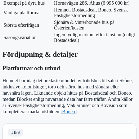
Exempel på dyra hus
Hornavägen 286, Åhus (6 995 000 kr)
Hemnet, Bostadsdeal, Boneo, Svensk
Vanliga plattformar
Fastighetsförmedling
Sjönära & vinterbonade hus på
Största efterfrågan
Österlen/kusten
Ingen tydlig markant effekt just nu (enligt
Säsongsvariation
Bostadsdeal)
Fördjupning & detaljer
Plattformar och utbud
Hemnet har idag det bredaste utbudet av fritidshus till salu i Skåne,
inklusive kolonistugor, torp och större hus med sjönära eller
havsnära lägen. Liknande objekt hittas på Bostadsdeal och Boneo,
medan Blocket enligt nuvarande data har färre träffar. Andra källor
är Svensk Fastighetsförmedling, Mäklarhuset och Bovision som
kompletterar marknadsbilden
[Boneo]
.
TIPS