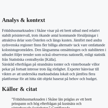
Analys & kontext
Fritidshusmarknaden i Skåne visar på ett brett utbud med relativt
stabilt prisintervall, trots ökande antal kommande försäljningar i
attraktiva delar som Österlen och längs kusten. Jämfört med andra
sydsvenska regioner finns fler billiga alternativ tack vare omfattande
kolonistugeområden. Den långsamma omsättningen och stabiliteten i
utbudet följer trender som också observeras nationellt, enligt statistik
från Statistiska centralbyrån [Källa].
Särskild efterfrågan på strandnära tomter och vinterbonade villor
pekar på fortsatt intresse trots låg rörlighet. Experter hänvisar till
vikten av att undersöka marknadsdata lokalt och jämföra flera
plattformar för att hitta rätt objekt baserat på behov och budget.
Källor & citat
”Fritidshusmarknaden i Skåne län präglas av ett brett
prisspann och hög efterfrågan på kustnära och
vinterbonade fastigheter.”
Certifierade