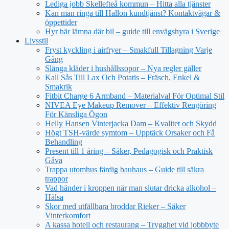
Lediga jobb Skellefteå kommun – Hitta alla tjänster
Kan man ringa till Hallon kundtjänst? Kontaktvägar &
öppettider
Hyr här lämna där bil – guide till envägshyra i Sverige
Livsstil
Fryst kyckling i airfryer – Smakfull Tillagning Varje
Gång
Slänga kläder i hushållssopor – Nya regler gäller
Kall Sås Till Lax Och Potatis – Fräsch, Enkel &
Smakrik
Fitbit Charge 6 Armband – Materialval För Optimal Stil
NIVEA Eye Makeup Remover – Effektiv Rengöring
För Känsliga Ögon
Helly Hansen Vinterjacka Dam – Kvalitet och Skydd
Högt TSH-värde symtom – Upptäck Orsaker och Få
Behandling
Present till 1 åring – Säker, Pedagogisk och Praktisk
Gåva
Trappa utomhus färdig bauhaus – Guide till säkra
trappor
Vad händer i kroppen när man slutar dricka alkohol –
Hälsa
Skor med utfällbara broddar Rieker – Säker
Vinterkomfort
A kassa hotell och restaurang – Trygghet vid jobbbyte