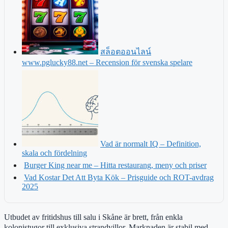
สล็อตออนไลน์
www.pglucky88.net – Recension för svenska spelare
Vad är normalt IQ – Definition,
skala och fördelning
Burger King near me – Hitta restaurang, meny och priser
Vad Kostar Det Att Byta Kök – Prisguide och ROT-avdrag
2025
Utbudet av fritidshus till salu i Skåne är brett, från enkla
kolonistugor till exklusiva strandvillor. Marknaden är stabil med