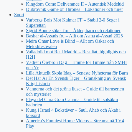
Kingdom Come Deliverance II – Autentisk Medeltid
Dubrovnik Game of Thrones – Lokationer och turer
Sport
Varbergs Bois Mot Kalmar FF – Stabil 2-0 Seger i
Superettan
Sigrid Bonde söker fru – Ålder, barn och relationer
Bashar al-Assads fru – Allt om Asma al-Assad 2025
Meira Omar Love is Blind – Allt om Oskar och
Melodifestivalen
Valladolid mot Real Madrid – Resultat, highlights och
H2H
Vädret i Örebro i Dag – Timme för Timme från SMHI
och Yr
Lilla Aktuellt Skola Idag – Senaste Nyheterna för Barn
Det Här Är En Svensk Tiger – Granskning av Svensk
Krigshistoria
Vännerna och det gröna ljuset – Guide till barnserien
och mysteriet
Playa del Cura Gran Canaria – Guide till solsäkra
badorten
Kung i Israel 4 Bokstäver – Saul, Ahab och Akab i
korsord
America’s Funniest Home Videos – Streama på TV4
Play