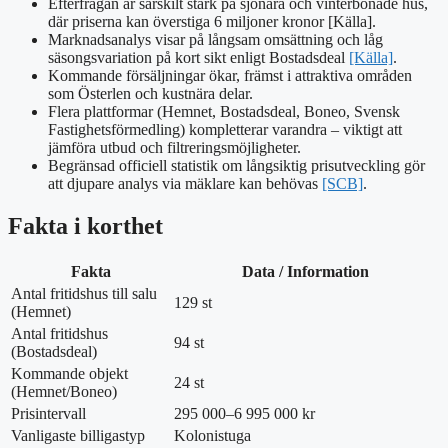
Efterfrågan är särskilt stark på sjönära och vinterbonade hus,
där priserna kan överstiga 6 miljoner kronor [Källa].
Marknadsanalys visar på långsam omsättning och låg
säsongsvariation på kort sikt enligt Bostadsdeal
[Källa]
.
Kommande försäljningar ökar, främst i attraktiva områden
som Österlen och kustnära delar.
Flera plattformar (Hemnet, Bostadsdeal, Boneo, Svensk
Fastighetsförmedling) kompletterar varandra – viktigt att
jämföra utbud och filtreringsmöjligheter.
Begränsad officiell statistik om långsiktig prisutveckling gör
att djupare analys via mäklare kan behövas
[SCB]
.
Fakta i korthet
Fakta
Data / Information
Antal fritidshus till salu
129 st
(Hemnet)
Antal fritidshus
94 st
(Bostadsdeal)
Kommande objekt
24 st
(Hemnet/Boneo)
Prisintervall
295 000–6 995 000 kr
Vanligaste billigastyp
Kolonistuga