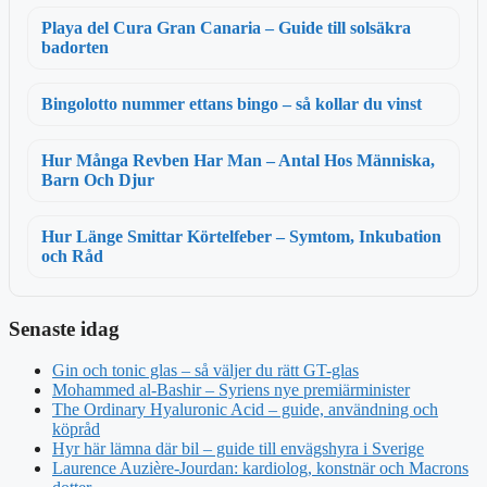
Playa del Cura Gran Canaria – Guide till solsäkra
badorten
Bingolotto nummer ettans bingo – så kollar du vinst
Hur Många Revben Har Man – Antal Hos Människa,
Barn Och Djur
Hur Länge Smittar Körtelfeber – Symtom, Inkubation
och Råd
Senaste idag
Gin och tonic glas – så väljer du rätt GT-glas
Mohammed al-Bashir – Syriens nye premiärminister
The Ordinary Hyaluronic Acid – guide, användning och
köpråd
Hyr här lämna där bil – guide till envägshyra i Sverige
Laurence Auzière-Jourdan: kardiolog, konstnär och Macrons