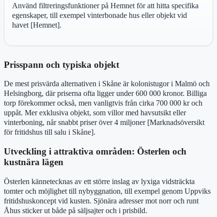
Använd filtreringsfunktioner på Hemnet för att hitta specifika
egenskaper, till exempel vinterbonade hus eller objekt vid
havet [Hemnet].
Prisspann och typiska objekt
De mest prisvärda alternativen i Skåne är kolonistugor i Malmö och
Helsingborg, där priserna ofta ligger under 600 000 kronor. Billiga
torp förekommer också, men vanligtvis från cirka 700 000 kr och
uppåt. Mer exklusiva objekt, som villor med havsutsikt eller
vinterboning, når snabbt priser över 4 miljoner [Marknadsöversikt
för fritidshus till salu i Skåne].
Utveckling i attraktiva områden: Österlen och
kustnära lägen
Österlen kännetecknas av ett större inslag av lyxiga vidsträckta
tomter och möjlighet till nybyggnation, till exempel genom Uppviks
fritidshuskoncept vid kusten. Sjönära adresser mot norr och runt
Åhus sticker ut både på säljsajter och i prisbild.