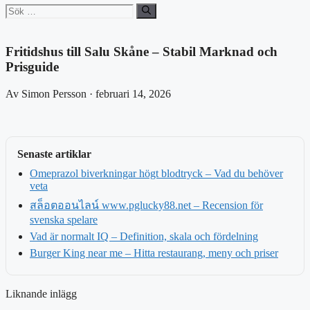
Sök
efter:
Fritidshus till Salu Skåne – Stabil Marknad och
Prisguide
Av Simon Persson · februari 14, 2026
Senaste artiklar
Omeprazol biverkningar högt blodtryck – Vad du behöver
veta
สล็อตออนไลน์ www.pglucky88.net – Recension för
svenska spelare
Vad är normalt IQ – Definition, skala och fördelning
Burger King near me – Hitta restaurang, meny och priser
Liknande inlägg