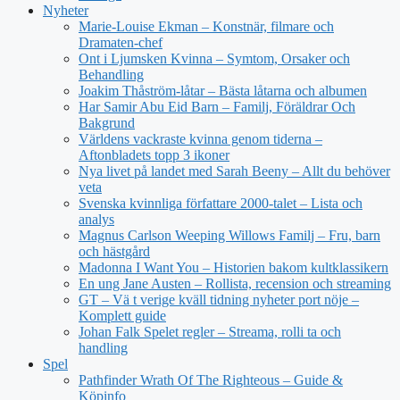
Nyheter
Marie-Louise Ekman – Konstnär, filmare och
Dramaten-chef
Ont i Ljumsken Kvinna – Symtom, Orsaker och
Behandling
Joakim Thåström-låtar – Bästa låtarna och albumen
Har Samir Abu Eid Barn – Familj, Föräldrar Och
Bakgrund
Världens vackraste kvinna genom tiderna –
Aftonbladets topp 3 ikoner
Nya livet på landet med Sarah Beeny – Allt du behöver
veta
Svenska kvinnliga författare 2000-talet – Lista och
analys
Magnus Carlson Weeping Willows Familj – Fru, barn
och hästgård
Madonna I Want You – Historien bakom kultklassikern
En ung Jane Austen – Rollista, recension och streaming
GT – Vä t verige kväll tidning nyheter port nöje –
Komplett guide
Johan Falk Spelet regler – Streama, rolli ta och
handling
Spel
Pathfinder Wrath Of The Righteous – Guide &
Köpinfo