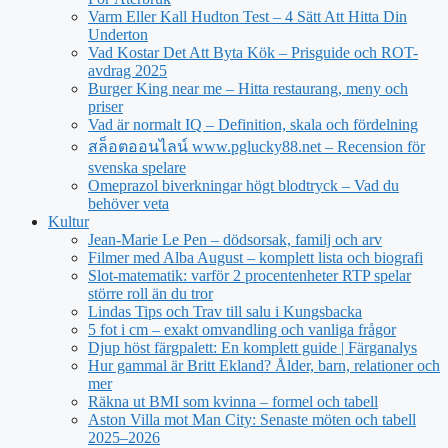
Varm Eller Kall Hudton Test – 4 Sätt Att Hitta Din
Underton
Vad Kostar Det Att Byta Kök – Prisguide och ROT-
avdrag 2025
Burger King near me – Hitta restaurang, meny och
priser
Vad är normalt IQ – Definition, skala och fördelning
สล็อตออนไลน์ www.pglucky88.net – Recension för
svenska spelare
Omeprazol biverkningar högt blodtryck – Vad du
behöver veta
Kultur
Jean‑Marie Le Pen – dödsorsak, familj och arv
Filmer med Alba August – komplett lista och biografi
Slot-matematik: varför 2 procentenheter RTP spelar
större roll än du tror
Lindas Tips och Trav till salu i Kungsbacka
5 fot i cm – exakt omvandling och vanliga frågor
Djup höst färgpalett: En komplett guide | Färganalys
Hur gammal är Britt Ekland? Ålder, barn, relationer och
mer
Räkna ut BMI som kvinna – formel och tabell
Aston Villa mot Man City: Senaste möten och tabell
2025–2026