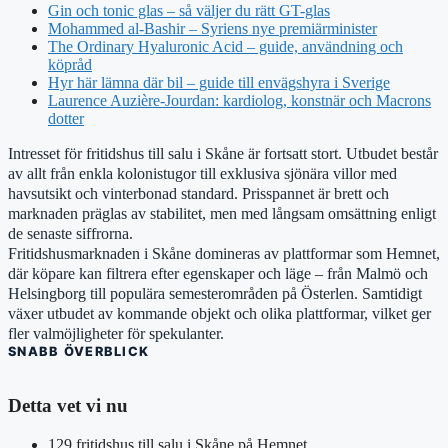
Gin och tonic glas – så väljer du rätt GT-glas
Mohammed al-Bashir – Syriens nye premiärminister
The Ordinary Hyaluronic Acid – guide, användning och
köpråd
Hyr här lämna där bil – guide till envägshyra i Sverige
Laurence Auzière-Jourdan: kardiolog, konstnär och Macrons
dotter
Intresset för fritidshus till salu i Skåne är fortsatt stort. Utbudet består
av allt från enkla kolonistugor till exklusiva sjönära villor med
havsutsikt och vinterbonad standard. Prisspannet är brett och
marknaden präglas av stabilitet, men med långsam omsättning enligt
de senaste siffrorna.
Fritidshusmarknaden i Skåne domineras av plattformar som Hemnet,
där köpare kan filtrera efter egenskaper och läge – från Malmö och
Helsingborg till populära semesterområden på Österlen. Samtidigt
växer utbudet av kommande objekt och olika plattformar, vilket ger
fler valmöjligheter för spekulanter.
SNABB ÖVERBLICK
Detta vet vi nu
129 fritidshus till salu i Skåne på Hemnet