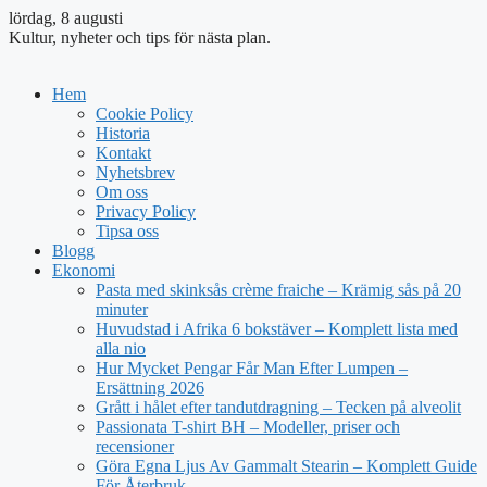
lördag, 8 augusti
Kultur, nyheter och tips för nästa plan.
Hem
Cookie Policy
Historia
Kontakt
Nyhetsbrev
Om oss
Privacy Policy
Tipsa oss
Blogg
Ekonomi
Pasta med skinksås crème fraiche – Krämig sås på 20
minuter
Huvudstad i Afrika 6 bokstäver – Komplett lista med
alla nio
Hur Mycket Pengar Får Man Efter Lumpen –
Ersättning 2026
Grått i hålet efter tandutdragning – Tecken på alveolit
Passionata T-shirt BH – Modeller, priser och
recensioner
Göra Egna Ljus Av Gammalt Stearin – Komplett Guide
För Återbruk