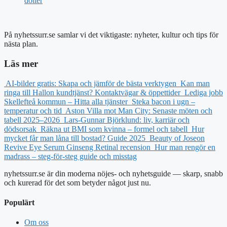
dotter
På nyhetssurr.se samlar vi det viktigaste: nyheter, kultur och tips för
nästa plan.
Läs mer
AI-bilder gratis: Skapa och jämför de bästa verktygen
Kan man
ringa till Hallon kundtjänst? Kontaktvägar & öppettider
Lediga jobb
Skellefteå kommun – Hitta alla tjänster
Steka bacon i ugn –
temperatur och tid
Aston Villa mot Man City: Senaste möten och
tabell 2025–2026
Lars-Gunnar Björklund: liv, karriär och
dödsorsak
Räkna ut BMI som kvinna – formel och tabell
Hur
mycket får man låna till bostad? Guide 2025
Beauty of Joseon
Revive Eye Serum Ginseng Retinal recension
Hur man rengör en
madrass – steg-för-steg guide och misstag
nyhetssurr.se är din moderna nöjes- och nyhetsguide — skarp, snabb
och kurerad för det som betyder något just nu.
Populärt
Om oss