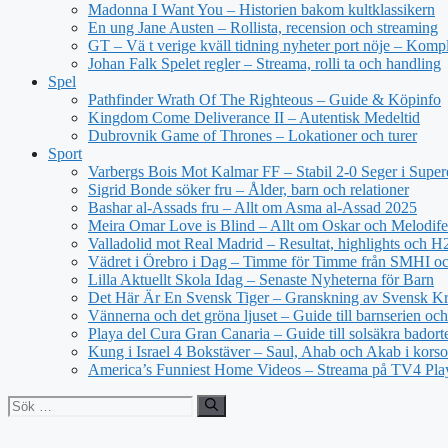
Madonna I Want You – Historien bakom kultklassikern
En ung Jane Austen – Rollista, recension och streaming
GT – Vä t verige kväll tidning nyheter port nöje – Kompl
Johan Falk Spelet regler – Streama, rolli ta och handling
Spel
Pathfinder Wrath Of The Righteous – Guide & Köpinfo
Kingdom Come Deliverance II – Autentisk Medeltid
Dubrovnik Game of Thrones – Lokationer och turer
Sport
Varbergs Bois Mot Kalmar FF – Stabil 2-0 Seger i Super
Sigrid Bonde söker fru – Ålder, barn och relationer
Bashar al-Assads fru – Allt om Asma al-Assad 2025
Meira Omar Love is Blind – Allt om Oskar och Melodife
Valladolid mot Real Madrid – Resultat, highlights och 
Vädret i Örebro i Dag – Timme för Timme från SMHI o
Lilla Aktuellt Skola Idag – Senaste Nyheterna för Barn
Det Här Är En Svensk Tiger – Granskning av Svensk Kri
Vännerna och det gröna ljuset – Guide till barnserien och
Playa del Cura Gran Canaria – Guide till solsäkra badort
Kung i Israel 4 Bokstäver – Saul, Ahab och Akab i korso
America’s Funniest Home Videos – Streama på TV4 Pla
Sök
efter: