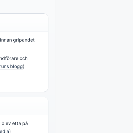
innan gripandet
undförare och
fruns blogg
)
 blev etta på
edia
)