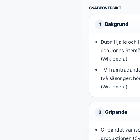
SNABBÖVERSIKT
Bakgrund
1
Duon Hjalle och
och Jonas Stentä
(
Wikipedia
)
TV-framträdande
två säsonger: hö
(
Wikipedia
)
Gripande
3
Gripandet var is
produktionen (
Sv