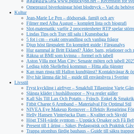
สล็อตออนไลน์ www.pglucky88.net – Recension för sve
Omeprazol biverkningar högt blodtryck – Vad du behöve
Kultur
Jean‑Marie Le Pen – dödsorsak, familj och arv
Filmer med Alba August – komplett lista och biografi
Slot-matematik: varför 2 procentenheter RTP spelar större 
Lindas Tips och Trav till salu i Kungsbacka
5 fot i cm – exakt omvandling och vanliga frågor
Djup höst färgpalett: En komplett guide | Färganalys
Hur gammal är Britt Ekland? Ålder, barn, relationer och
Räkna ut BMI som kvinna – formel och tabell
Aston Villa mot Man City: Senaste möten och tabell 20
Lediga jobb Skellefteå kommun – Hitta alla tjänster
Kan man ringa till Hallon kundtjänst? Kontaktvägar & öp
Hyr här lämna där bil – guide till envägshyra i Sverige
Livsstil
Fryst kyckling i airfryer – Smakfull Tillagning Varje Gån
Slänga kläder i hushållssopor – Nya regler gäller
Kall Sås Till Lax Och Potatis – Fräsch, Enkel & Smakrik
Fitbit Charge 6 Armband – Materialval För Optimal Stil
NIVEA Eye Makeup Remover – Effektiv Rengöring För
Helly Hansen Vinterjacka Dam – Kvalitet och Skydd
Högt TSH-värde symtom – Upptäck Orsaker och Få Beh
Present till 1 åring – Säker, Pedagogisk och Praktisk Gåv
Trappa utomhus färdig bauhaus – Guide till säkra trappor