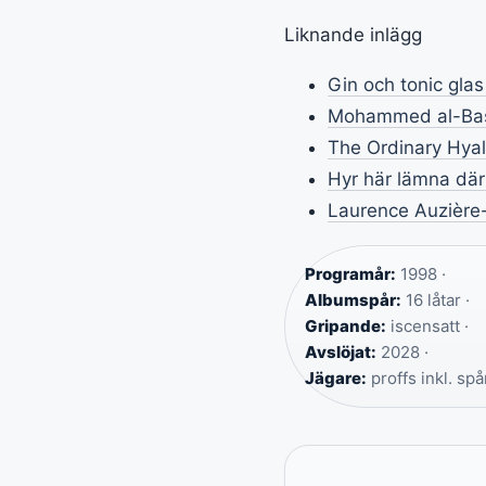
Liknande inlägg
Gin och tonic glas
Mohammed al-Bash
The Ordinary Hyal
Hyr här lämna där 
Laurence Auzière-
Programår:
1998 ·
Albumspår:
16 låtar ·
Gripande:
iscensatt ·
Avslöjat:
2028 ·
Jägare:
proffs inkl. sp