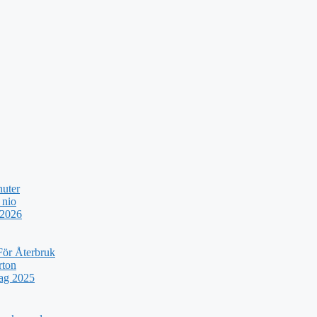
nuter
 nio
 2026
För Återbruk
rton
rag 2025