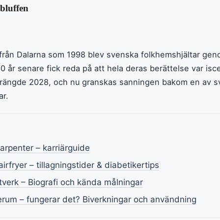
bluffen
ar från Dalarna som 1998 blev svenska folkhemshjältar g
år senare fick reda på att hela deras berättelse var is
prängde 2028, och nu granskas sanningen bakom en av s
ar.
rpenter – karriärguide
irfryer – tillagningstider & diabetikertips
verk – Biografi och kända målningar
erum – fungerar det? Biverkningar och användning