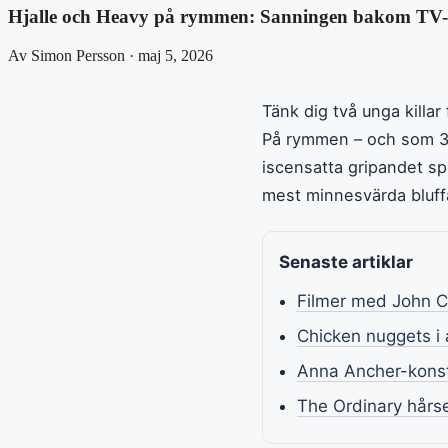
Hjalle och Heavy på rymmen: Sanningen bakom TV-
Av Simon Persson · maj 5, 2026
Tänk dig två unga kill
På rymmen – och som 30 
iscensatta gripandet s
mest minnesvärda bluff
Senaste artiklar
Filmer med John Ca
Chicken nuggets i a
Anna Ancher-konst
The Ordinary hårs