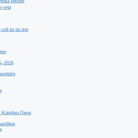
nska spelare
r veta
roll än du tror
 mer
25–2026
pettider
g
 Känsliga Ögon
andling
a