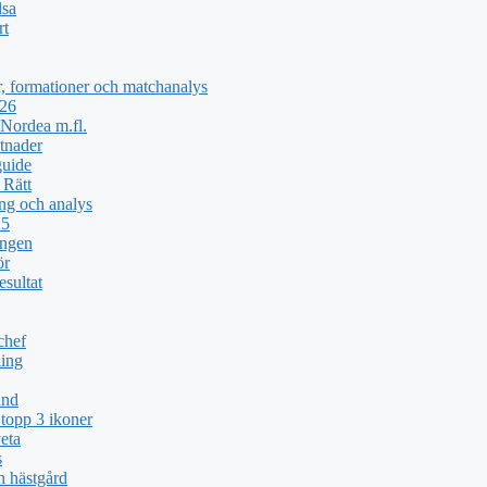
lsa
rt
, formationer och matchanalys
026
Nordea m.fl.
tnader
guide
 Rätt
ng och analys
25
ingen
ör
esultat
chef
ing
und
topp 3 ikoner
eta
s
h hästgård