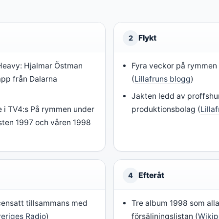
Flykt
2
 Heavy: Hjalmar Östman
Fyra veckor på rymmen 
pp från Dalarna
(
Lillafruns blogg
)
Jakten ledd av proffsh
 i TV4:s På rymmen under
produktionsbolag (
Lilla
sten 1997 och våren 1998
Efteråt
4
censatt tillsammans med
Tre album 1998 som alla
eriges Radio
)
försäljningslistan (
Wikip