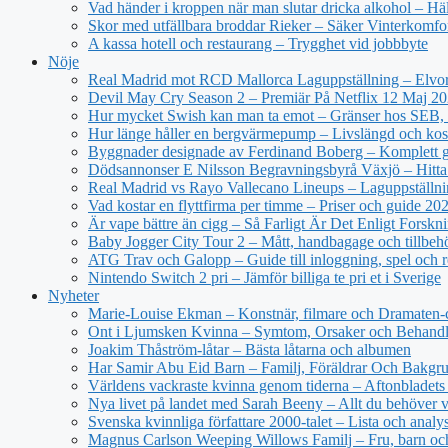
Vad händer i kroppen när man slutar dricka alkohol – Hä
Skor med utfällbara broddar Rieker – Säker Vinterkomfo
A kassa hotell och restaurang – Trygghet vid jobbbyte
Nöje
Real Madrid mot RCD Mallorca Laguppställning – Elvor
Devil May Cry Season 2 – Premiär På Netflix 12 Maj 2
Hur mycket Swish kan man ta emot – Gränser hos SEB, 
Hur länge håller en bergvärmepump – Livslängd och kos
Byggnader designade av Ferdinand Boberg – Komplett 
Dödsannonser E Nilsson Begravningsbyrå Växjö – Hitta
Real Madrid vs Rayo Vallecano Lineups – Laguppställni
Vad kostar en flyttfirma per timme – Priser och guide 20
Är vape bättre än cigg – Så Farligt Är Det Enligt Forskn
Baby Jogger City Tour 2 – Mått, handbagage och tillbeh
ATG Trav och Galopp – Guide till inloggning, spel och r
Nintendo Switch 2 pri – Jämför billiga te pri et i Sverige
Nyheter
Marie-Louise Ekman – Konstnär, filmare och Dramaten-
Ont i Ljumsken Kvinna – Symtom, Orsaker och Behandl
Joakim Thåström-låtar – Bästa låtarna och albumen
Har Samir Abu Eid Barn – Familj, Föräldrar Och Bakgr
Världens vackraste kvinna genom tiderna – Aftonbladets 
Nya livet på landet med Sarah Beeny – Allt du behöver v
Svenska kvinnliga författare 2000-talet – Lista och analy
Magnus Carlson Weeping Willows Familj – Fru, barn oc