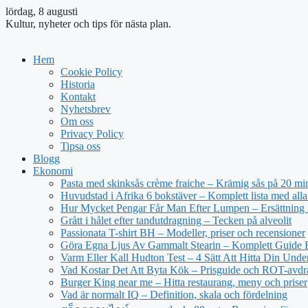
lördag, 8 augusti
Kultur, nyheter och tips för nästa plan.
Hem
Cookie Policy
Historia
Kontakt
Nyhetsbrev
Om oss
Privacy Policy
Tipsa oss
Blogg
Ekonomi
Pasta med skinksås crème fraiche – Krämig sås på 20 mi
Huvudstad i Afrika 6 bokstäver – Komplett lista med alla
Hur Mycket Pengar Får Man Efter Lumpen – Ersättning
Grått i hålet efter tandutdragning – Tecken på alveolit
Passionata T-shirt BH – Modeller, priser och recensioner
Göra Egna Ljus Av Gammalt Stearin – Komplett Guide 
Varm Eller Kall Hudton Test – 4 Sätt Att Hitta Din Unde
Vad Kostar Det Att Byta Kök – Prisguide och ROT-avd
Burger King near me – Hitta restaurang, meny och priser
Vad är normalt IQ – Definition, skala och fördelning