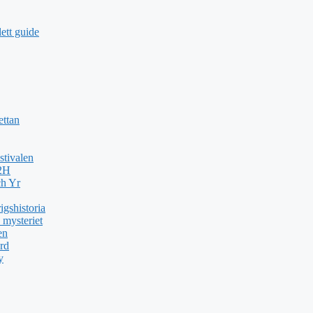
ett guide
ettan
stivalen
H2H
ch Yr
gshistoria
 mysteriet
en
rd
y