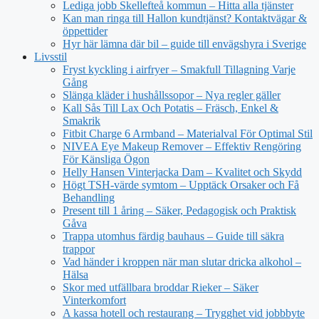
Lediga jobb Skellefteå kommun – Hitta alla tjänster
Kan man ringa till Hallon kundtjänst? Kontaktvägar &
öppettider
Hyr här lämna där bil – guide till envägshyra i Sverige
Livsstil
Fryst kyckling i airfryer – Smakfull Tillagning Varje
Gång
Slänga kläder i hushållssopor – Nya regler gäller
Kall Sås Till Lax Och Potatis – Fräsch, Enkel &
Smakrik
Fitbit Charge 6 Armband – Materialval För Optimal Stil
NIVEA Eye Makeup Remover – Effektiv Rengöring
För Känsliga Ögon
Helly Hansen Vinterjacka Dam – Kvalitet och Skydd
Högt TSH-värde symtom – Upptäck Orsaker och Få
Behandling
Present till 1 åring – Säker, Pedagogisk och Praktisk
Gåva
Trappa utomhus färdig bauhaus – Guide till säkra
trappor
Vad händer i kroppen när man slutar dricka alkohol –
Hälsa
Skor med utfällbara broddar Rieker – Säker
Vinterkomfort
A kassa hotell och restaurang – Trygghet vid jobbbyte