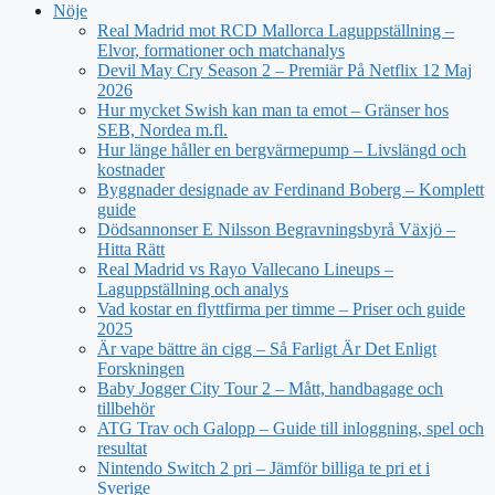
Nöje
Real Madrid mot RCD Mallorca Laguppställning –
Elvor, formationer och matchanalys
Devil May Cry Season 2 – Premiär På Netflix 12 Maj
2026
Hur mycket Swish kan man ta emot – Gränser hos
SEB, Nordea m.fl.
Hur länge håller en bergvärmepump – Livslängd och
kostnader
Byggnader designade av Ferdinand Boberg – Komplett
guide
Dödsannonser E Nilsson Begravningsbyrå Växjö –
Hitta Rätt
Real Madrid vs Rayo Vallecano Lineups –
Laguppställning och analys
Vad kostar en flyttfirma per timme – Priser och guide
2025
Är vape bättre än cigg – Så Farligt Är Det Enligt
Forskningen
Baby Jogger City Tour 2 – Mått, handbagage och
tillbehör
ATG Trav och Galopp – Guide till inloggning, spel och
resultat
Nintendo Switch 2 pri – Jämför billiga te pri et i
Sverige