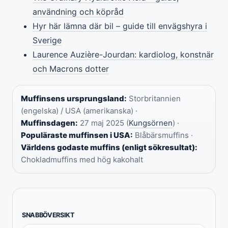
användning och köpråd
Hyr här lämna där bil – guide till envägshyra i
Sverige
Laurence Auzière-Jourdan: kardiolog, konstnär
och Macrons dotter
Muffinsens ursprungsland:
Storbritannien
(engelska) / USA (amerikanska) ·
Muffinsdagen:
27 maj 2025 (
Kungsörnen
) ·
Populäraste muffinsen i USA:
Blåbärsmuffins ·
Världens godaste muffins (enligt sökresultat):
Chokladmuffins med hög kakohalt
SNABBÖVERSIKT