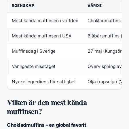
Nyckelfakta om muffins
EGENSKAP
VÄRDE
Mest kända muffinsen i världen
Chokladmuffins (enl
Mest kända muffinsen i USA
Blåbärsmuffins (enl
Muffinsdag i Sverige
27 maj (Kungsörnens
Vanligaste misstaget
Övervispning av s
Nyckelingrediens för saftighet
Olja (rapsolja) (
Vali
Vilken är den mest kända
muffinsen?
Chokladmuffins – en global favorit