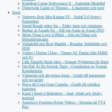
Kingdom Come Deliverance II – Autentisk Medeltid
Dubrovnik Game of Thrones – Lokationer och turer
Sport
Varbergs Bois Mot Kalmar FF – Stabil 2-0 Seger i
Superettan
Sigrid Bonde söker fru – Ålder, barn och relationer
Bashar al-Assads fru – Allt om Asma al-Assad 2025
Meira Omar Love is Blind – Allt om Oskar och
Melodifestivalen
Valladolid mot Real Madrid – Resultat, highlights och
H2H
Vädret i Örebro i Dag – Timme för Timme från SMHI
och Yr
Lilla Aktuellt Skola Idag – Senaste Nyheterna för Barn
Det Här Är En Svensk Tiger – Granskning av Svensk
Krigshistoria
Vännerna och det gröna ljuset – Guide till barnserien
och mysteriet
Playa del Cura Gran Canaria – Guide till solsäkra
badorten
Kung i Israel 4 Bokstäver – Saul, Ahab och Akab i
korsord
America’s Funniest Home Videos – Streama på TV4
Play