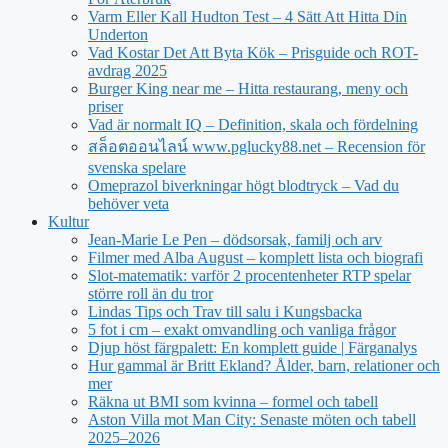
Varm Eller Kall Hudton Test – 4 Sätt Att Hitta Din
Underton
Vad Kostar Det Att Byta Kök – Prisguide och ROT-
avdrag 2025
Burger King near me – Hitta restaurang, meny och
priser
Vad är normalt IQ – Definition, skala och fördelning
สล็อตออนไลน์ www.pglucky88.net – Recension för
svenska spelare
Omeprazol biverkningar högt blodtryck – Vad du
behöver veta
Kultur
Jean‑Marie Le Pen – dödsorsak, familj och arv
Filmer med Alba August – komplett lista och biografi
Slot-matematik: varför 2 procentenheter RTP spelar
större roll än du tror
Lindas Tips och Trav till salu i Kungsbacka
5 fot i cm – exakt omvandling och vanliga frågor
Djup höst färgpalett: En komplett guide | Färganalys
Hur gammal är Britt Ekland? Ålder, barn, relationer och
mer
Räkna ut BMI som kvinna – formel och tabell
Aston Villa mot Man City: Senaste möten och tabell
2025–2026