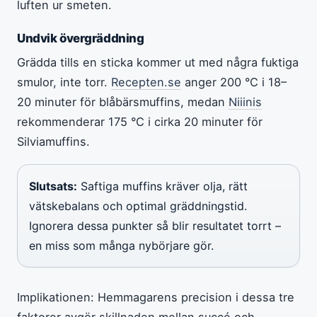
luften ur smeten.
Undvik övergräddning
Grädda tills en sticka kommer ut med några fuktiga
smulor, inte torr.
Recepten.se
anger 200 °C i 18–
20 minuter för blåbärsmuffins, medan
Niiinis
rekommenderar 175 °C i cirka 20 minuter för
Silviamuffins.
Slutsats:
Saftiga muffins kräver olja, rätt
vätskebalans och optimal gräddningstid.
Ignorera dessa punkter så blir resultatet torrt –
en miss som många nybörjare gör.
Implikationen: Hemmagarens precision i dessa tre
faktorer avgör skillnaden mellan succé och