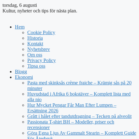
torsdag, 6 augusti
Kultur, nyheter och tips för nästa plan.
Hem
Cookie Policy
Historia
Kontakt
Nyhetsbrev
Om oss
Privacy Policy
Tipsa oss
Blogg
Ekonomi
Pasta med skinksås crème fraiche – Krämig sås på 20
minuter
Huvudstad i Afrika 6 bokstäver – Komplett lista med
alla nio
Hur Mycket Pengar Får Man Efter Lumpen –
Ersättning 2026
Grått i hålet efter tandutdragning – Tecken på alveolit
Passionata T-shirt BH – Modeller, priser och
recensioner
Göra Egna Ljus Av Gammalt Stearin – Komplett Guide
För Återbruk