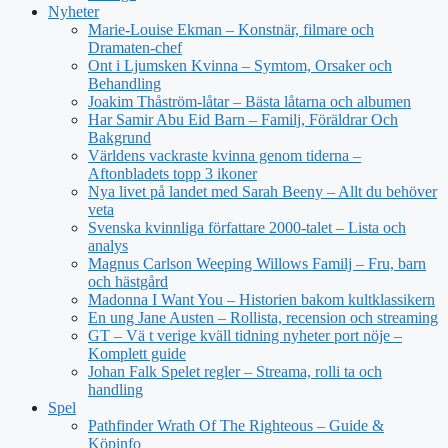
Nyheter
Marie-Louise Ekman – Konstnär, filmare och
Dramaten-chef
Ont i Ljumsken Kvinna – Symtom, Orsaker och
Behandling
Joakim Thåström-låtar – Bästa låtarna och albumen
Har Samir Abu Eid Barn – Familj, Föräldrar Och
Bakgrund
Världens vackraste kvinna genom tiderna –
Aftonbladets topp 3 ikoner
Nya livet på landet med Sarah Beeny – Allt du behöver
veta
Svenska kvinnliga författare 2000-talet – Lista och
analys
Magnus Carlson Weeping Willows Familj – Fru, barn
och hästgård
Madonna I Want You – Historien bakom kultklassikern
En ung Jane Austen – Rollista, recension och streaming
GT – Vä t verige kväll tidning nyheter port nöje –
Komplett guide
Johan Falk Spelet regler – Streama, rolli ta och
handling
Spel
Pathfinder Wrath Of The Righteous – Guide &
Köpinfo