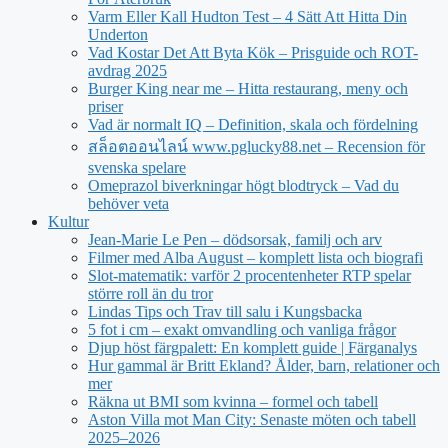
Varm Eller Kall Hudton Test – 4 Sätt Att Hitta Din
Underton
Vad Kostar Det Att Byta Kök – Prisguide och ROT-
avdrag 2025
Burger King near me – Hitta restaurang, meny och
priser
Vad är normalt IQ – Definition, skala och fördelning
สล็อตออนไลน์ www.pglucky88.net – Recension för
svenska spelare
Omeprazol biverkningar högt blodtryck – Vad du
behöver veta
Kultur
Jean‑Marie Le Pen – dödsorsak, familj och arv
Filmer med Alba August – komplett lista och biografi
Slot-matematik: varför 2 procentenheter RTP spelar
större roll än du tror
Lindas Tips och Trav till salu i Kungsbacka
5 fot i cm – exakt omvandling och vanliga frågor
Djup höst färgpalett: En komplett guide | Färganalys
Hur gammal är Britt Ekland? Ålder, barn, relationer och
mer
Räkna ut BMI som kvinna – formel och tabell
Aston Villa mot Man City: Senaste möten och tabell
2025–2026