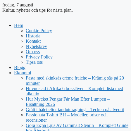
fredag, 7 augusti
Kultur, nyheter och tips för nästa plan.
Hem
Cookie Policy
Historia
Kontakt
Nyhetsbrev
Om oss
Privacy Policy
Tipsa oss
Blogg
Ekonomi
Pasta med skinksås crème fraiche – Krämig sås på 20
minuter
Huvudstad i Afrika 6 bokstäver – Komplett lista med
alla nio
Hur Mycket Pengar Får Man Efter Lumpen –
Ersättning 2026
Grått i hålet efter tandutdragning – Tecken på alveolit
Passionata T-shirt BH – Modeller, priser och
recensioner
Göra Egna Ljus Av Gammalt Stearin – Komplett Guide
För Återbruk