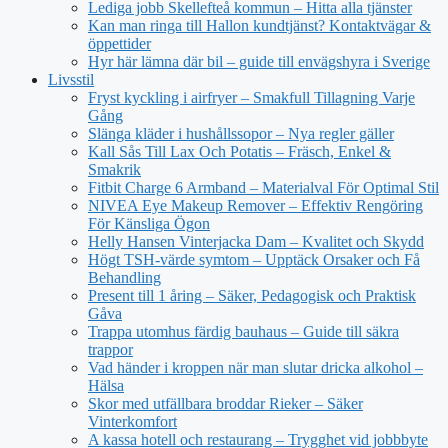
Lediga jobb Skellefteå kommun – Hitta alla tjänster
Kan man ringa till Hallon kundtjänst? Kontaktvägar &
öppettider
Hyr här lämna där bil – guide till envägshyra i Sverige
Livsstil
Fryst kyckling i airfryer – Smakfull Tillagning Varje
Gång
Slänga kläder i hushållssopor – Nya regler gäller
Kall Sås Till Lax Och Potatis – Fräsch, Enkel &
Smakrik
Fitbit Charge 6 Armband – Materialval För Optimal Stil
NIVEA Eye Makeup Remover – Effektiv Rengöring
För Känsliga Ögon
Helly Hansen Vinterjacka Dam – Kvalitet och Skydd
Högt TSH-värde symtom – Upptäck Orsaker och Få
Behandling
Present till 1 åring – Säker, Pedagogisk och Praktisk
Gåva
Trappa utomhus färdig bauhaus – Guide till säkra
trappor
Vad händer i kroppen när man slutar dricka alkohol –
Hälsa
Skor med utfällbara broddar Rieker – Säker
Vinterkomfort
A kassa hotell och restaurang – Trygghet vid jobbbyte