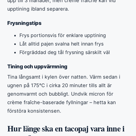
upp till 3 månader, men crème fraîche kan vid
upptining ibland separera.
Frysningstips
Frys portionsvis för enklare upptining
Låt alltid pajen svalna helt innan frys
Förgräddad deg tål frysning särskilt väl
Tining och uppvärmning
Tina långsamt i kylen över natten. Värm sedan i
ugnen på 175°C i cirka 20 minuter tills allt är
genomvarmt och bubbligt. Undvik micron för
crème fraîche-baserade fyllningar – hetta kan
förstöra konsistensen.
Hur länge ska en tacopaj vara inne i