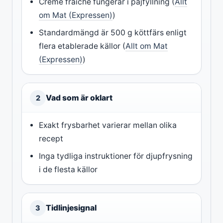
Crème fraîche fungerar i pajfyllning (
Allt
om Mat (Expressen)
)
Standardmängd är 500 g köttfärs enligt
flera etablerade källor (
Allt om Mat
(Expressen)
)
Vad som är oklart
2
Exakt frysbarhet varierar mellan olika
recept
Inga tydliga instruktioner för djupfrysning
i de flesta källor
Tidlinjesignal
3