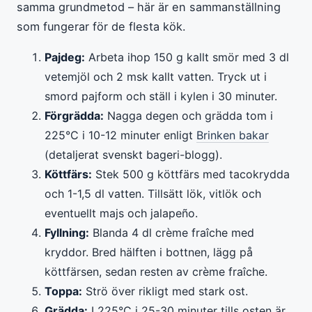
samma grundmetod – här är en sammanställning
som fungerar för de flesta kök.
Pajdeg:
Arbeta ihop 150 g kallt smör med 3 dl
vetemjöl och 2 msk kallt vatten. Tryck ut i
smord pajform och ställ i kylen i 30 minuter.
Förgrädda:
Nagga degen och grädda tom i
225°C i 10-12 minuter enligt
Brinken bakar
(detaljerat svenskt bageri-blogg).
Köttfärs:
Stek 500 g köttfärs med tacokrydda
och 1-1,5 dl vatten. Tillsätt lök, vitlök och
eventuellt majs och jalapeño.
Fyllning:
Blanda 4 dl crème fraîche med
kryddor. Bred hälften i bottnen, lägg på
köttfärsen, sedan resten av crème fraîche.
Toppa:
Strö över rikligt med stark ost.
Grädda:
I 225°C i 25-30 minuter tills osten är