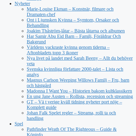
Nyheter
Marie-Louise Ekman – Konstnär, filmare och
Dramaten-chef
Ont i Ljumsken Kvinna – Symtom, Orsaker och
Behandling
Joakim Thåström-låtar – Bästa låtarna och albumen
Har Samir Abu Eid Barn – Familj, Föräldrar Och
Bakgrund
Världens vackraste kvinna genom tiderna –
Aftonbladets topp 3 ikoner
Nya livet på landet med Sarah Beeny – Allt du behöver
veta
Svenska kvinnliga författare 2000-talet – Lista och
analys
Magnus Carlson Weeping Willows Familj – Fru, barn
och hästgård
Madonna I Want You – Historien bakom kultklassikern
En ung Jane Austen – Rollista, recension och streaming
GT – Vä t verige kväll tidning nyheter port nöje –
Komplett guide
Johan Falk Spelet regler – Streama, rolli ta och
handling
Spel
Pathfinder Wrath Of The Righteous – Guide &
Köpinfo