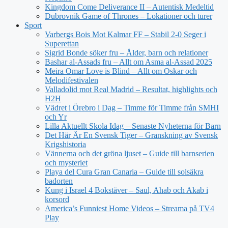
Kingdom Come Deliverance II – Autentisk Medeltid
Dubrovnik Game of Thrones – Lokationer och turer
Sport
Varbergs Bois Mot Kalmar FF – Stabil 2-0 Seger i
Superettan
Sigrid Bonde söker fru – Ålder, barn och relationer
Bashar al-Assads fru – Allt om Asma al-Assad 2025
Meira Omar Love is Blind – Allt om Oskar och
Melodifestivalen
Valladolid mot Real Madrid – Resultat, highlights och
H2H
Vädret i Örebro i Dag – Timme för Timme från SMHI
och Yr
Lilla Aktuellt Skola Idag – Senaste Nyheterna för Barn
Det Här Är En Svensk Tiger – Granskning av Svensk
Krigshistoria
Vännerna och det gröna ljuset – Guide till barnserien
och mysteriet
Playa del Cura Gran Canaria – Guide till solsäkra
badorten
Kung i Israel 4 Bokstäver – Saul, Ahab och Akab i
korsord
America’s Funniest Home Videos – Streama på TV4
Play