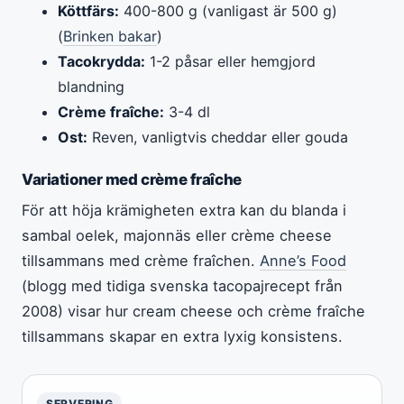
Köttfärs:
400-800 g (vanligast är 500 g)
(
Brinken bakar
)
Tacokrydda:
1-2 påsar eller hemgjord
blandning
Crème fraîche:
3-4 dl
Ost:
Reven, vanligtvis cheddar eller gouda
Variationer med crème fraîche
För att höja krämigheten extra kan du blanda i
sambal oelek, majonnäs eller crème cheese
tillsammans med crème fraîchen.
Anne’s Food
(blogg med tidiga svenska tacopajrecept från
2008) visar hur cream cheese och crème fraîche
tillsammans skapar en extra lyxig konsistens.
SERVERING