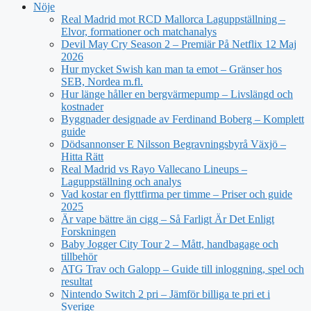
Nöje
Real Madrid mot RCD Mallorca Laguppställning –
Elvor, formationer och matchanalys
Devil May Cry Season 2 – Premiär På Netflix 12 Maj
2026
Hur mycket Swish kan man ta emot – Gränser hos
SEB, Nordea m.fl.
Hur länge håller en bergvärmepump – Livslängd och
kostnader
Byggnader designade av Ferdinand Boberg – Komplett
guide
Dödsannonser E Nilsson Begravningsbyrå Växjö –
Hitta Rätt
Real Madrid vs Rayo Vallecano Lineups –
Laguppställning och analys
Vad kostar en flyttfirma per timme – Priser och guide
2025
Är vape bättre än cigg – Så Farligt Är Det Enligt
Forskningen
Baby Jogger City Tour 2 – Mått, handbagage och
tillbehör
ATG Trav och Galopp – Guide till inloggning, spel och
resultat
Nintendo Switch 2 pri – Jämför billiga te pri et i
Sverige