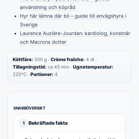
användning och köpråd
Hyr här lämna där bil – guide till envägshyra i
Sverige
Laurence Auzière-Jourdan: kardiolog, konstnär
och Macrons dotter
Köttfärs:
500 g ·
Crème fraîche:
4 dl ·
Tillagningstid:
ca 45 min ·
Ugnstemperatur:
225°C ·
Portioner:
4
SNABBÖVERSIKT
Bekräftade fakta
1