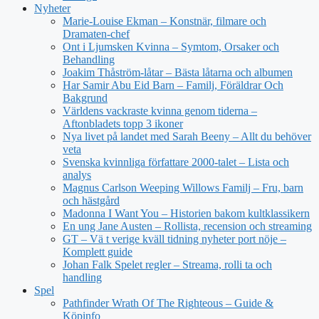
Nyheter
Marie-Louise Ekman – Konstnär, filmare och
Dramaten-chef
Ont i Ljumsken Kvinna – Symtom, Orsaker och
Behandling
Joakim Thåström-låtar – Bästa låtarna och albumen
Har Samir Abu Eid Barn – Familj, Föräldrar Och
Bakgrund
Världens vackraste kvinna genom tiderna –
Aftonbladets topp 3 ikoner
Nya livet på landet med Sarah Beeny – Allt du behöver
veta
Svenska kvinnliga författare 2000-talet – Lista och
analys
Magnus Carlson Weeping Willows Familj – Fru, barn
och hästgård
Madonna I Want You – Historien bakom kultklassikern
En ung Jane Austen – Rollista, recension och streaming
GT – Vä t verige kväll tidning nyheter port nöje –
Komplett guide
Johan Falk Spelet regler – Streama, rolli ta och
handling
Spel
Pathfinder Wrath Of The Righteous – Guide &
Köpinfo