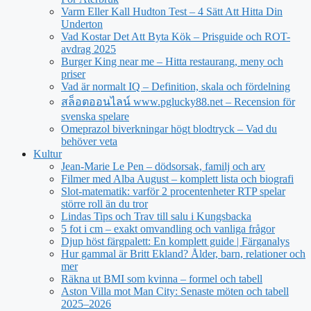
Varm Eller Kall Hudton Test – 4 Sätt Att Hitta Din
Underton
Vad Kostar Det Att Byta Kök – Prisguide och ROT-
avdrag 2025
Burger King near me – Hitta restaurang, meny och
priser
Vad är normalt IQ – Definition, skala och fördelning
สล็อตออนไลน์ www.pglucky88.net – Recension för
svenska spelare
Omeprazol biverkningar högt blodtryck – Vad du
behöver veta
Kultur
Jean‑Marie Le Pen – dödsorsak, familj och arv
Filmer med Alba August – komplett lista och biografi
Slot-matematik: varför 2 procentenheter RTP spelar
större roll än du tror
Lindas Tips och Trav till salu i Kungsbacka
5 fot i cm – exakt omvandling och vanliga frågor
Djup höst färgpalett: En komplett guide | Färganalys
Hur gammal är Britt Ekland? Ålder, barn, relationer och
mer
Räkna ut BMI som kvinna – formel och tabell
Aston Villa mot Man City: Senaste möten och tabell
2025–2026