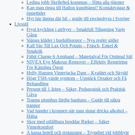
Lediga jobb Skellefteå kommun – Hitta alla tjänster
Kan man ringa till Hallon kundtjänst? Kontaktvägar &
öppettider
Hyr här lämna där bil – guide till envägshyra i Sverige
Livsstil
Fryst kyckling i airfryer – Smakfull Tillagning Varje
Gång
Slänga kläder i hushållssopor – Nya regler gäller
Kall Sås Till Lax Och Potatis – Fräsch, Enkel &
Smakrik
Fitbit Charge 6 Armband – Materialval För Optimal Stil
NIVEA Eye Makeup Remover – Effektiv Rengöring
För Känsliga Ögon
Helly Hansen Vinterjacka Dam – Kvalitet och Skydd
Högt TSH-värde symtom – Upptäck Orsaker och Få
Behandling
Present till 1 åring – Säker, Pedagogisk och Praktisk
Gåva
Trappa utomhus färdig bauhaus – Guide till säkra
trappor
Vad händer i kroppen när man slutar dricka alkohol –
Hälsa
Skor med utfällbara broddar Rieker – Säker
Vinterkomfort
A kassa hotell och restaurang – Trygghet vid jobbbyte