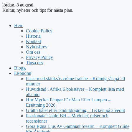
lördag, 8 augusti
Kultur, nyheter och tips för nästa plan.
Hem
Cookie Policy
Historia
Kontakt
Nyhetsbrev
Om oss
Privacy Policy
Tipsa oss
Blogg
Ekonomi
Pasta med skinksås crème fraiche – Krämig sås på 20
minuter
Huvudstad i Afrika 6 bokstäver – Komplett lista med
alla nio
Hur Mycket Pengar Får Man Efter Lumpen –
Ersättning 2026
Grått i hålet efter tandutdragning – Tecken på alveolit
Passionata T-shirt BH – Modeller, priser och
recensioner
Göra Egna Ljus Av Gammalt Stearin – Komplett Guide
För Återbruk