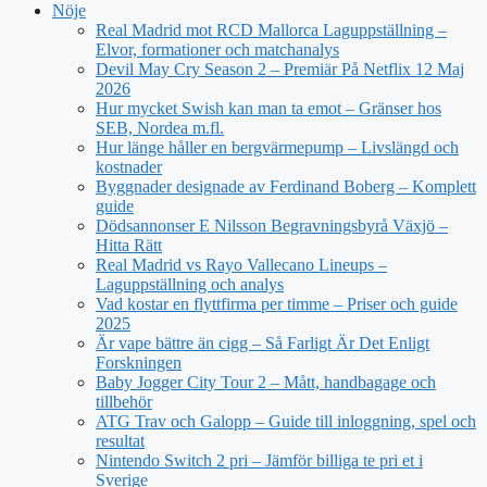
Nöje
Real Madrid mot RCD Mallorca Laguppställning –
Elvor, formationer och matchanalys
Devil May Cry Season 2 – Premiär På Netflix 12 Maj
2026
Hur mycket Swish kan man ta emot – Gränser hos
SEB, Nordea m.fl.
Hur länge håller en bergvärmepump – Livslängd och
kostnader
Byggnader designade av Ferdinand Boberg – Komplett
guide
Dödsannonser E Nilsson Begravningsbyrå Växjö –
Hitta Rätt
Real Madrid vs Rayo Vallecano Lineups –
Laguppställning och analys
Vad kostar en flyttfirma per timme – Priser och guide
2025
Är vape bättre än cigg – Så Farligt Är Det Enligt
Forskningen
Baby Jogger City Tour 2 – Mått, handbagage och
tillbehör
ATG Trav och Galopp – Guide till inloggning, spel och
resultat
Nintendo Switch 2 pri – Jämför billiga te pri et i
Sverige