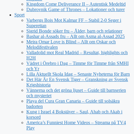
Kingdom Come Deliverance II – Autentisk Medeltid
Dubrovnik Game of Thrones – Lokationer och turer
Sport
Varbergs Bois Mot Kalmar FF – Stabil 2-0 Seger i
Superettan
Sigrid Bonde söker fru – Ålder, barn och relationer
Bashar al-Assads fru – Allt om Asma al-Assad 2025
Meira Omar Love is Blind – Allt om Oskar och
Melodifestivalen
Valladolid mot Real Madrid – Resultat, highlights och
H2H
Vädret i Örebro i Dag – Timme för Timme från SMHI
och Yr
Lilla Aktuellt Skola Idag – Senaste Nyheterna för Barn
Det Här Är En Svensk Tiger – Granskning av Svensk
Krigshistoria
Vännerna och det gröna ljuset – Guide till barnserien
och mysteriet
Playa del Cura Gran Canaria – Guide till solsäkra
badorten
Kung i Israel 4 Bokstäver – Saul, Ahab och Akab i
korsord
America’s Funniest Home Videos – Streama på TV4
Play