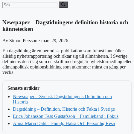
Sök
efter:
Newspaper – Dagstidningens definition historia och
kännetecken
Av Simon Persson · mars 29, 2026
En dagstidning är en periodisk publikation som främst innehåller
allsidig nyhetsrapportering och riktar sig till allmänheten. I Sverige
definieras den i lag som en skrift med reguljär nyhetsförmedling eller
allmänpolitisk opinionsbildning som utkommer minst en gång per
vecka.
Senaste artiklar
Newspaper – Svensk Dagstidningens Definition och
Historia
Dagstidning – Definition, Historia och Fakta i Sverige
Erica Johansson Tess Gustafsson – Familjeband i Fokus
Anna-Maria Dahl – Familj, Hälsa Och Personlig Resa