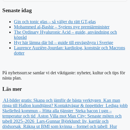
Senaste idag
Gin och tonic glas – så väljer du rätt GT-glas
Mohammed al-Bashir – Syriens nye premiärminister
The Ordinary Hyaluronic Acid – guide, användning och
köpråd
Hyr här lämna där bil – guide till envägshyra i Sverige
Laurence Auzière-Jourdan: kardiolog, konstnär och Macrons
dotter
På nyhetssurr.se samlar vi det viktigaste: nyheter, kultur och tips för
nästa plan.
Läs mer
AI-bilder gratis: Skapa och jämför de bästa verktygen
Kan man
ringa till Hallon kundtjänst? Kontaktvägar & öppettider
Lediga jobb
Skellefteå kommun – Hitta alla tjänster
Steka bacon i ugn –
temperatur och tid
Aston Villa mot Man City: Senaste möten och
tabell 2025–2026
Lars-Gunnar Björklund: liv, karriär och
dödsorsak
Räkna ut BMI som kvinna – formel och tabell
Hur