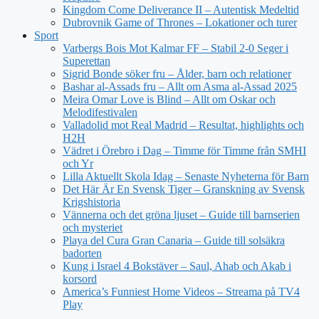
Kingdom Come Deliverance II – Autentisk Medeltid
Dubrovnik Game of Thrones – Lokationer och turer
Sport
Varbergs Bois Mot Kalmar FF – Stabil 2-0 Seger i
Superettan
Sigrid Bonde söker fru – Ålder, barn och relationer
Bashar al-Assads fru – Allt om Asma al-Assad 2025
Meira Omar Love is Blind – Allt om Oskar och
Melodifestivalen
Valladolid mot Real Madrid – Resultat, highlights och
H2H
Vädret i Örebro i Dag – Timme för Timme från SMHI
och Yr
Lilla Aktuellt Skola Idag – Senaste Nyheterna för Barn
Det Här Är En Svensk Tiger – Granskning av Svensk
Krigshistoria
Vännerna och det gröna ljuset – Guide till barnserien
och mysteriet
Playa del Cura Gran Canaria – Guide till solsäkra
badorten
Kung i Israel 4 Bokstäver – Saul, Ahab och Akab i
korsord
America’s Funniest Home Videos – Streama på TV4
Play