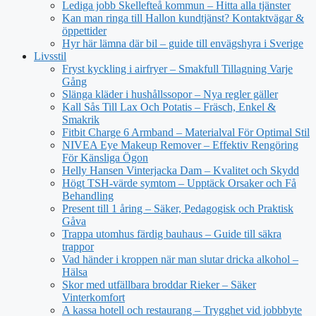
Lediga jobb Skellefteå kommun – Hitta alla tjänster
Kan man ringa till Hallon kundtjänst? Kontaktvägar &
öppettider
Hyr här lämna där bil – guide till envägshyra i Sverige
Livsstil
Fryst kyckling i airfryer – Smakfull Tillagning Varje
Gång
Slänga kläder i hushållssopor – Nya regler gäller
Kall Sås Till Lax Och Potatis – Fräsch, Enkel &
Smakrik
Fitbit Charge 6 Armband – Materialval För Optimal Stil
NIVEA Eye Makeup Remover – Effektiv Rengöring
För Känsliga Ögon
Helly Hansen Vinterjacka Dam – Kvalitet och Skydd
Högt TSH-värde symtom – Upptäck Orsaker och Få
Behandling
Present till 1 åring – Säker, Pedagogisk och Praktisk
Gåva
Trappa utomhus färdig bauhaus – Guide till säkra
trappor
Vad händer i kroppen när man slutar dricka alkohol –
Hälsa
Skor med utfällbara broddar Rieker – Säker
Vinterkomfort
A kassa hotell och restaurang – Trygghet vid jobbbyte