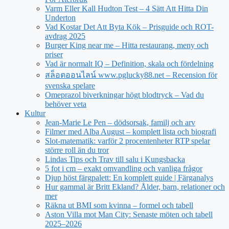
Varm Eller Kall Hudton Test – 4 Sätt Att Hitta Din
Underton
Vad Kostar Det Att Byta Kök – Prisguide och ROT-
avdrag 2025
Burger King near me – Hitta restaurang, meny och
priser
Vad är normalt IQ – Definition, skala och fördelning
สล็อตออนไลน์ www.pglucky88.net – Recension för
svenska spelare
Omeprazol biverkningar högt blodtryck – Vad du
behöver veta
Kultur
Jean‑Marie Le Pen – dödsorsak, familj och arv
Filmer med Alba August – komplett lista och biografi
Slot-matematik: varför 2 procentenheter RTP spelar
större roll än du tror
Lindas Tips och Trav till salu i Kungsbacka
5 fot i cm – exakt omvandling och vanliga frågor
Djup höst färgpalett: En komplett guide | Färganalys
Hur gammal är Britt Ekland? Ålder, barn, relationer och
mer
Räkna ut BMI som kvinna – formel och tabell
Aston Villa mot Man City: Senaste möten och tabell
2025–2026