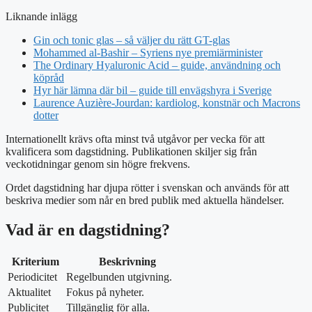
Liknande inlägg
Gin och tonic glas – så väljer du rätt GT-glas
Mohammed al-Bashir – Syriens nye premiärminister
The Ordinary Hyaluronic Acid – guide, användning och
köpråd
Hyr här lämna där bil – guide till envägshyra i Sverige
Laurence Auzière-Jourdan: kardiolog, konstnär och Macrons
dotter
Internationellt krävs ofta minst två utgåvor per vecka för att
kvalificera som dagstidning. Publikationen skiljer sig från
veckotidningar genom sin högre frekvens.
Ordet dagstidning har djupa rötter i svenskan och används för att
beskriva medier som når en bred publik med aktuella händelser.
Vad är en dagstidning?
Kriterium
Beskrivning
Periodicitet
Regelbunden utgivning.
Aktualitet
Fokus på nyheter.
Publicitet
Tillgänglig för alla.