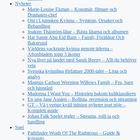
Nyheter
Marie-Louise Ekman – Konstnär, filmare och
Dramaten-chef
Ont i Ljumsken Kvinna – Symtom, Orsaker och
Behandling
Joakim Thåström-låtar – Bästa låtarna och albumen
Har Samir Abu Eid Barn – Familj, Föräldrar Och
Bakgrund
Världens vackraste kvinna genom tiderna –
Aftonbladets topp 3 ikoner
Nya livet på landet med Sarah Beeny – Allt du behöver
veta
Svenska kvinnliga författare 2000-talet – Lista och
analys
Magnus Carlson Weeping Willows Familj – Fru, barn
och hästgård
Madonna I Want You – Historien bakom kultklassikern
En ung Jane Austen – Rollista, recension och streaming
GT – Vä t verige kväll tidning nyheter port nöje –
Komplett guide
Johan Falk Spelet regler – Streama, rolli ta och
handling
Spel
Pathfinder Wrath Of The Righteous – Guide &
Köpinfo