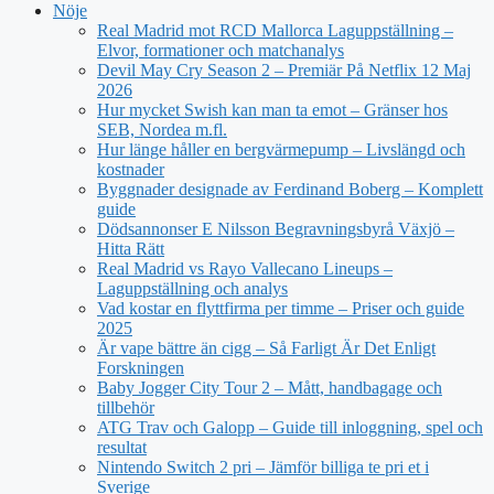
Nöje
Real Madrid mot RCD Mallorca Laguppställning –
Elvor, formationer och matchanalys
Devil May Cry Season 2 – Premiär På Netflix 12 Maj
2026
Hur mycket Swish kan man ta emot – Gränser hos
SEB, Nordea m.fl.
Hur länge håller en bergvärmepump – Livslängd och
kostnader
Byggnader designade av Ferdinand Boberg – Komplett
guide
Dödsannonser E Nilsson Begravningsbyrå Växjö –
Hitta Rätt
Real Madrid vs Rayo Vallecano Lineups –
Laguppställning och analys
Vad kostar en flyttfirma per timme – Priser och guide
2025
Är vape bättre än cigg – Så Farligt Är Det Enligt
Forskningen
Baby Jogger City Tour 2 – Mått, handbagage och
tillbehör
ATG Trav och Galopp – Guide till inloggning, spel och
resultat
Nintendo Switch 2 pri – Jämför billiga te pri et i
Sverige