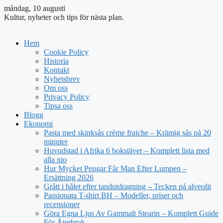
måndag, 10 augusti
Kultur, nyheter och tips för nästa plan.
Hem
Cookie Policy
Historia
Kontakt
Nyhetsbrev
Om oss
Privacy Policy
Tipsa oss
Blogg
Ekonomi
Pasta med skinksås crème fraiche – Krämig sås på 20
minuter
Huvudstad i Afrika 6 bokstäver – Komplett lista med
alla nio
Hur Mycket Pengar Får Man Efter Lumpen –
Ersättning 2026
Grått i hålet efter tandutdragning – Tecken på alveolit
Passionata T-shirt BH – Modeller, priser och
recensioner
Göra Egna Ljus Av Gammalt Stearin – Komplett Guide
För Återbruk