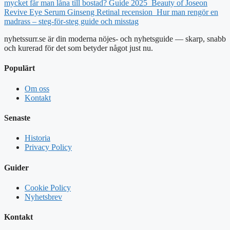
mycket får man låna till bostad? Guide 2025
Beauty of Joseon
Revive Eye Serum Ginseng Retinal recension
Hur man rengör en
madrass – steg-för-steg guide och misstag
nyhetssurr.se är din moderna nöjes- och nyhetsguide — skarp, snabb
och kurerad för det som betyder något just nu.
Populärt
Om oss
Kontakt
Senaste
Historia
Privacy Policy
Guider
Cookie Policy
Nyhetsbrev
Kontakt