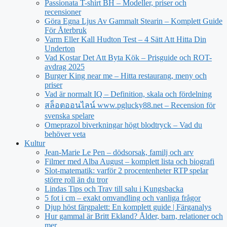
Passionata T-shirt BH – Modeller, priser och
recensioner
Göra Egna Ljus Av Gammalt Stearin – Komplett Guide
För Återbruk
Varm Eller Kall Hudton Test – 4 Sätt Att Hitta Din
Underton
Vad Kostar Det Att Byta Kök – Prisguide och ROT-
avdrag 2025
Burger King near me – Hitta restaurang, meny och
priser
Vad är normalt IQ – Definition, skala och fördelning
สล็อตออนไลน์ www.pglucky88.net – Recension för
svenska spelare
Omeprazol biverkningar högt blodtryck – Vad du
behöver veta
Kultur
Jean‑Marie Le Pen – dödsorsak, familj och arv
Filmer med Alba August – komplett lista och biografi
Slot-matematik: varför 2 procentenheter RTP spelar
större roll än du tror
Lindas Tips och Trav till salu i Kungsbacka
5 fot i cm – exakt omvandling och vanliga frågor
Djup höst färgpalett: En komplett guide | Färganalys
Hur gammal är Britt Ekland? Ålder, barn, relationer och
mer