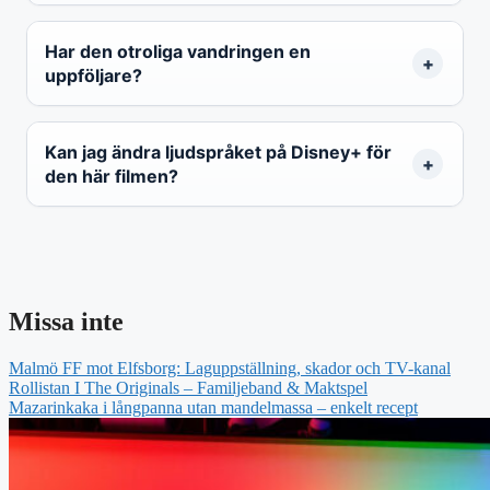
Har den otroliga vandringen en
uppföljare?
Kan jag ändra ljudspråket på Disney+ för
den här filmen?
Missa inte
Malmö FF mot Elfsborg: Laguppställning, skador och TV-kanal
Rollistan I The Originals – Familjeband & Maktspel
Mazarinkaka i långpanna utan mandelmassa – enkelt recept