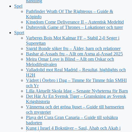
handling
Spel
Pathfinder Wrath Of The Righteous – Guide &
Köpinfo
Kingdom Come Deliverance II – Autentisk Medeltid
Dubrovnik Game of Thrones – Lokationer och turer
Sport
Varbergs Bois Mot Kalmar FF – Stabil 2-0 Seger i
Superettan
Sigrid Bonde söker fru – Ålder, barn och relationer
Bashar al-Assads fru – Allt om Asma al-Assad 2025
Meira Omar Love is Blind – Allt om Oskar och
Melodifestivalen
Valladolid mot Real Madrid – Resultat, highlights och
H2H
Vädret i Örebro i Dag – Timme för Timme från SMHI
och Yr
Lilla Aktuellt Skola Idag – Senaste Nyheterna för Barn
Det Här Är En Svensk Tiger – Granskning av Svensk
Krigshistoria
Vännerna och det gröna ljuset – Guide till barnserien
och mysteriet
Playa del Cura Gran Canaria – Guide till solsäkra
badorten
Kung i Israel 4 Bokstäver – Saul, Ahab och Akab i