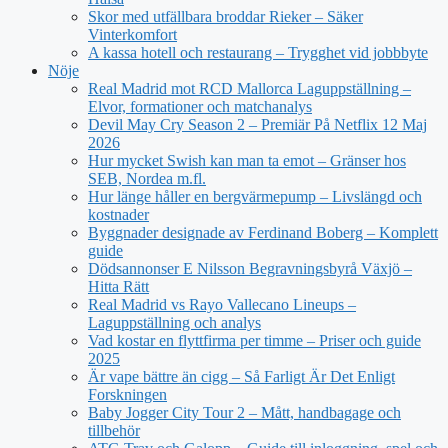
Skor med utfällbara broddar Rieker – Säker
Vinterkomfort
A kassa hotell och restaurang – Trygghet vid jobbbyte
Nöje
Real Madrid mot RCD Mallorca Laguppställning –
Elvor, formationer och matchanalys
Devil May Cry Season 2 – Premiär På Netflix 12 Maj
2026
Hur mycket Swish kan man ta emot – Gränser hos
SEB, Nordea m.fl.
Hur länge håller en bergvärmepump – Livslängd och
kostnader
Byggnader designade av Ferdinand Boberg – Komplett
guide
Dödsannonser E Nilsson Begravningsbyrå Växjö –
Hitta Rätt
Real Madrid vs Rayo Vallecano Lineups –
Laguppställning och analys
Vad kostar en flyttfirma per timme – Priser och guide
2025
Är vape bättre än cigg – Så Farligt Är Det Enligt
Forskningen
Baby Jogger City Tour 2 – Mått, handbagage och
tillbehör