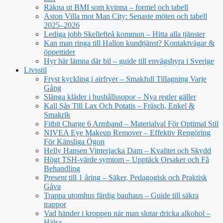
Räkna ut BMI som kvinna – formel och tabell
Aston Villa mot Man City: Senaste möten och tabell
2025–2026
Lediga jobb Skellefteå kommun – Hitta alla tjänster
Kan man ringa till Hallon kundtjänst? Kontaktvägar &
öppettider
Hyr här lämna där bil – guide till envägshyra i Sverige
Livsstil
Fryst kyckling i airfryer – Smakfull Tillagning Varje
Gång
Slänga kläder i hushållssopor – Nya regler gäller
Kall Sås Till Lax Och Potatis – Fräsch, Enkel &
Smakrik
Fitbit Charge 6 Armband – Materialval För Optimal Stil
NIVEA Eye Makeup Remover – Effektiv Rengöring
För Känsliga Ögon
Helly Hansen Vinterjacka Dam – Kvalitet och Skydd
Högt TSH-värde symtom – Upptäck Orsaker och Få
Behandling
Present till 1 åring – Säker, Pedagogisk och Praktisk
Gåva
Trappa utomhus färdig bauhaus – Guide till säkra
trappor
Vad händer i kroppen när man slutar dricka alkohol –
Hälsa