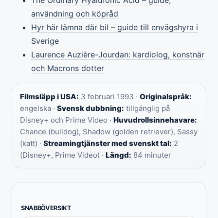
användning och köpråd
Hyr här lämna där bil – guide till envägshyra i
Sverige
Laurence Auzière-Jourdan: kardiolog, konstnär
och Macrons dotter
Filmsläpp i USA:
3 februari 1993 ·
Originalspråk:
engelska ·
Svensk dubbning:
tillgänglig på
Disney+ och Prime Video ·
Huvudrollsinnehavare:
Chance (bulldog), Shadow (golden retriever), Sassy
(katt) ·
Streamingtjänster med svenskt tal:
2
(Disney+, Prime Video) ·
Längd:
84 minuter
SNABBÖVERSIKT