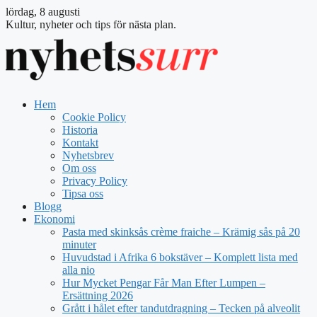
lördag, 8 augusti
Kultur, nyheter och tips för nästa plan.
Hem
Cookie Policy
Historia
Kontakt
Nyhetsbrev
Om oss
Privacy Policy
Tipsa oss
Blogg
Ekonomi
Pasta med skinksås crème fraiche – Krämig sås på 20
minuter
Huvudstad i Afrika 6 bokstäver – Komplett lista med
alla nio
Hur Mycket Pengar Får Man Efter Lumpen –
Ersättning 2026
Grått i hålet efter tandutdragning – Tecken på alveolit