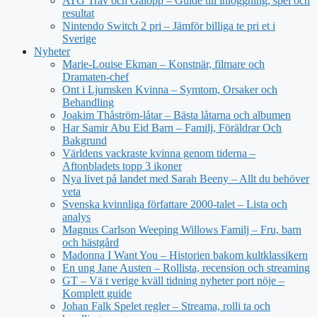
ATG Trav och Galopp – Guide till inloggning, spel och
resultat
Nintendo Switch 2 pri – Jämför billiga te pri et i
Sverige
Nyheter
Marie-Louise Ekman – Konstnär, filmare och
Dramaten-chef
Ont i Ljumsken Kvinna – Symtom, Orsaker och
Behandling
Joakim Thåström-låtar – Bästa låtarna och albumen
Har Samir Abu Eid Barn – Familj, Föräldrar Och
Bakgrund
Världens vackraste kvinna genom tiderna –
Aftonbladets topp 3 ikoner
Nya livet på landet med Sarah Beeny – Allt du behöver
veta
Svenska kvinnliga författare 2000-talet – Lista och
analys
Magnus Carlson Weeping Willows Familj – Fru, barn
och hästgård
Madonna I Want You – Historien bakom kultklassikern
En ung Jane Austen – Rollista, recension och streaming
GT – Vä t verige kväll tidning nyheter port nöje –
Komplett guide
Johan Falk Spelet regler – Streama, rolli ta och