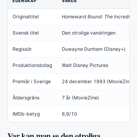
EGENSKAP
VÄRDE
Originaltitel
Homeward Bound: The Incredible
Svensk titel
Den otroliga vandringen
Regissör
Duwayne Dunham (Disney+)
Produktionsbolag
Walt Disney Pictures
Premiär i Sverige
24 december 1993 (MovieZine)
Åldersgräns
7 år (MovieZine)
IMDb-betyg
6,9/10
Var kan man se den otroliga