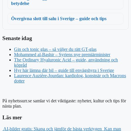
betydelse
Övergivna slott till salu i Sverige – guide och tips
Senaste idag
Gin och tonic glas – så väljer du rätt GT-glas
Mohammed al-Bashir – Syriens nye premiärminister
The Ordinary Hyaluronic Acid – guide, användning och
köpråd
Hyr här lämna där bil – guide till envägshyra i Sverige
Laurence Auzière-Jourdan: kardiolog, konstnär och Macrons
dotter
På nyhetssurr.se samlar vi det viktigaste: nyheter, kultur och tips för
nästa plan.
Läs mer
AI-bilder gratis: Skapa och jämför de bästa verktygen
Kan man