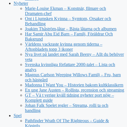
Nyheter
Marie-Louise Ekman – Konstnär, filmare och
Dramaten-chef
Ont i Ljumsken Kvinna – Symtom, Orsaker och
Behandling
Joakim Thåström-låtar – Bästa låtarna och albumen
Har Samir Abu Eid Barn – Familj, Föräldrar Och
Bakgrund
Världens vackraste kvinna genom tiderna –
Aftonbladets topp 3 ikoner
Nya livet på landet med Sarah Beeny – Allt du behöver
veta
Svenska kvinnliga författare 2000-talet – Lista och
analys
Magnus Carlson Weeping Willows Familj – Fru, barn
och hästgård
Madonna I Want You – Historien bakom kultklassikern
En ung Jane Austen – Rollista, recension och streaming
GT – Vä t verige kväll tidning nyheter port nöje –
Komplett guide
Johan Falk Spelet regler – Streama, rolli ta och
handling
Spel
Pathfinder Wrath Of The Righteous – Guide &
Köpinfo