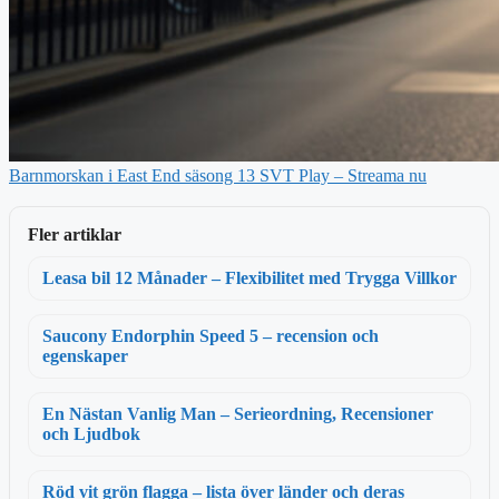
Barnmorskan i East End säsong 13 SVT Play – Streama nu
Fler artiklar
Leasa bil 12 Månader – Flexibilitet med Trygga Villkor
Saucony Endorphin Speed 5 – recension och
egenskaper
En Nästan Vanlig Man – Serieordning, Recensioner
och Ljudbok
Röd vit grön flagga – lista över länder och deras