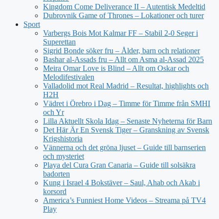
Kingdom Come Deliverance II – Autentisk Medeltid
Dubrovnik Game of Thrones – Lokationer och turer
Sport
Varbergs Bois Mot Kalmar FF – Stabil 2-0 Seger i
Superettan
Sigrid Bonde söker fru – Ålder, barn och relationer
Bashar al-Assads fru – Allt om Asma al-Assad 2025
Meira Omar Love is Blind – Allt om Oskar och
Melodifestivalen
Valladolid mot Real Madrid – Resultat, highlights och
H2H
Vädret i Örebro i Dag – Timme för Timme från SMHI
och Yr
Lilla Aktuellt Skola Idag – Senaste Nyheterna för Barn
Det Här Är En Svensk Tiger – Granskning av Svensk
Krigshistoria
Vännerna och det gröna ljuset – Guide till barnserien
och mysteriet
Playa del Cura Gran Canaria – Guide till solsäkra
badorten
Kung i Israel 4 Bokstäver – Saul, Ahab och Akab i
korsord
America’s Funniest Home Videos – Streama på TV4
Play