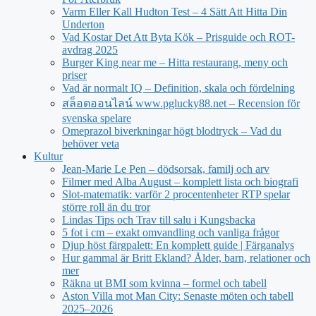
Varm Eller Kall Hudton Test – 4 Sätt Att Hitta Din
Underton
Vad Kostar Det Att Byta Kök – Prisguide och ROT-
avdrag 2025
Burger King near me – Hitta restaurang, meny och
priser
Vad är normalt IQ – Definition, skala och fördelning
สล็อตออนไลน์ www.pglucky88.net – Recension för
svenska spelare
Omeprazol biverkningar högt blodtryck – Vad du
behöver veta
Kultur
Jean‑Marie Le Pen – dödsorsak, familj och arv
Filmer med Alba August – komplett lista och biografi
Slot-matematik: varför 2 procentenheter RTP spelar
större roll än du tror
Lindas Tips och Trav till salu i Kungsbacka
5 fot i cm – exakt omvandling och vanliga frågor
Djup höst färgpalett: En komplett guide | Färganalys
Hur gammal är Britt Ekland? Ålder, barn, relationer och
mer
Räkna ut BMI som kvinna – formel och tabell
Aston Villa mot Man City: Senaste möten och tabell
2025–2026