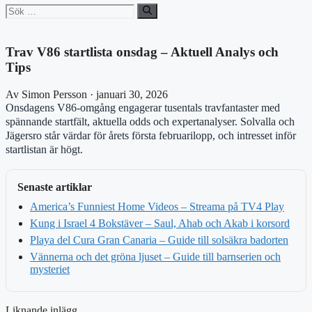
Sök
efter:
Trav V86 startlista onsdag – Aktuell Analys och
Tips
Av Simon Persson · januari 30, 2026
Onsdagens V86-omgång engagerar tusentals travfantaster med
spännande startfält, aktuella odds och expertanalyser. Solvalla och
Jägersro står värdar för årets första februarilopp, och intresset inför
startlistan är högt.
Senaste artiklar
America’s Funniest Home Videos – Streama på TV4 Play
Kung i Israel 4 Bokstäver – Saul, Ahab och Akab i korsord
Playa del Cura Gran Canaria – Guide till solsäkra badorten
Vännerna och det gröna ljuset – Guide till barnserien och
mysteriet
Liknande inlägg