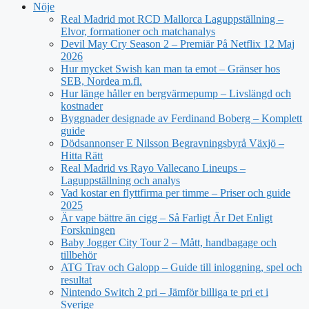
Nöje
Real Madrid mot RCD Mallorca Laguppställning –
Elvor, formationer och matchanalys
Devil May Cry Season 2 – Premiär På Netflix 12 Maj
2026
Hur mycket Swish kan man ta emot – Gränser hos
SEB, Nordea m.fl.
Hur länge håller en bergvärmepump – Livslängd och
kostnader
Byggnader designade av Ferdinand Boberg – Komplett
guide
Dödsannonser E Nilsson Begravningsbyrå Växjö –
Hitta Rätt
Real Madrid vs Rayo Vallecano Lineups –
Laguppställning och analys
Vad kostar en flyttfirma per timme – Priser och guide
2025
Är vape bättre än cigg – Så Farligt Är Det Enligt
Forskningen
Baby Jogger City Tour 2 – Mått, handbagage och
tillbehör
ATG Trav och Galopp – Guide till inloggning, spel och
resultat
Nintendo Switch 2 pri – Jämför billiga te pri et i
Sverige