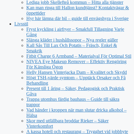
Lediga jobb Skellefteå kommun – Hitta alla tjänster
Kan man ringa till Hallon kundtjänst? Kontaktvägar &
öppettider
Hyr här lämna där bil – guide till envägshyra i Sverige
Livsstil
Fryst kyckling i airfryer – Smakfull Tillagning Varje
Gång
Slänga kläder i hushållssopor – Nya regler gäller
Kall Sås Till Lax Och Potatis – Fräsch, Enkel &
Smakrik
Fitbit Charge 6 Armband – Materialval För Optimal Stil
NIVEA Eye Makeup Remover – Effektiv Rengöring
För Känsliga Ögon
Helly Hansen Vinterjacka Dam – Kvalitet och Skydd
Högt TSH-värde symtom – Upptäck Orsaker och Få
Behandling
Present till 1 åring – Säker, Pedagogisk och Praktisk
Gåva
Trappa utomhus färdig bauhaus – Guide till säkra
trappor
Vad händer i kroppen när man slutar dricka alkohol –
Hälsa
Skor med utfällbara broddar Rieker – Säker
Vinterkomfort
A kassa hotell och restaurang – Trygghet vid jobbbyte