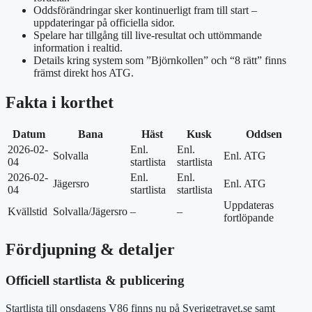
Oddsförändringar sker kontinuerligt fram till start –
uppdateringar på officiella sidor.
Spelare har tillgång till live-resultat och uttömmande
information i realtid.
Details kring system som ”Björnkollen” och “8 rätt” finns
främst direkt hos ATG.
Fakta i korthet
Datum
Bana
Häst
Kusk
Oddsen
2026-02-
Enl.
Enl.
Solvalla
Enl. ATG
04
startlista
startlista
2026-02-
Enl.
Enl.
Jägersro
Enl. ATG
04
startlista
startlista
Uppdateras
Kvällstid
Solvalla/Jägersro
–
–
fortlöpande
Fördjupning & detaljer
Officiell startlista & publicering
Startlista till onsdagens V86 finns nu på Sverigetravet.se samt