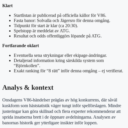
Klart
Startlistan är publicerad på officiella källor för V86.
Fasta banor: Solvalla och Jägersro för denna omgång.
Tidpunkt för start är klar (ca 20:30).
Spelstopp är meddelat av ATG.
Resultat och odds offentliggörs löpande på ATG.
Fortfarande oklart
Eventuella sena strykningar eller ekipage-ändringar.
Detaljerad information kring särskilda system som
“Björnkollen”.
Exakt ranking för “8 rätt” inför denna omgång – ej verifierat.
Analys & kontext
Onsdagens V86-händelser präglas av hög konkurrens, där såväl
kuskform som häststatistik väger tungt inför spelförslagen. Mindre
justeringar kan göra skillnad och flera experter rekommenderar att
sprida insatserna brett i de öppnare avdelningarna. Analysen av
banornas historik ger ytterligare insikter inför loppen.