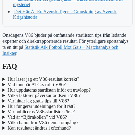
mysteriet
Det Här Är En Svensk Tiger – Granskning av Svensk
Krigshistoria
Onsdagens V86 bjuder på omfattande startlistor, tips från ledande
experter och direktrapporterade resultat. För ytterligare sportanalys,
ta en titt på
Statistik Aik Fotboll Mot Gais – Matchanalys och
Insikter
.
FAQ
Hur läser jag ett V86-resultat korrekt?
Vad innebär ATG:s roll i V86?
Hur uppdateras startlistan inför ett travlopp?
Vilka faktorer påverkar oddsen i V86?
Var hittar jag gratis tips till V86?
Hur fungerar utdelningen för 8 rätt?
Var publiceras V86-startlistor först?
Vad är “Björnkollen” vid V86?
Vilka banor kör V86 denna omgång?
Kan resultatet ändras i efterhand?