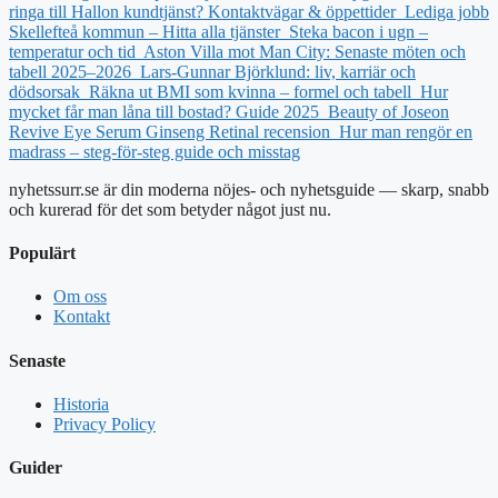
ringa till Hallon kundtjänst? Kontaktvägar & öppettider
Lediga jobb
Skellefteå kommun – Hitta alla tjänster
Steka bacon i ugn –
temperatur och tid
Aston Villa mot Man City: Senaste möten och
tabell 2025–2026
Lars-Gunnar Björklund: liv, karriär och
dödsorsak
Räkna ut BMI som kvinna – formel och tabell
Hur
mycket får man låna till bostad? Guide 2025
Beauty of Joseon
Revive Eye Serum Ginseng Retinal recension
Hur man rengör en
madrass – steg-för-steg guide och misstag
nyhetssurr.se är din moderna nöjes- och nyhetsguide — skarp, snabb
och kurerad för det som betyder något just nu.
Populärt
Om oss
Kontakt
Senaste
Historia
Privacy Policy
Guider