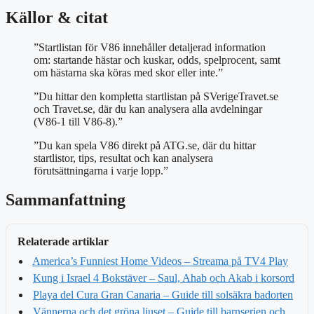
Källor & citat
”Startlistan för V86 innehåller detaljerad information
om: startande hästar och kuskar, odds, spelprocent, samt
om hästarna ska köras med skor eller inte.”
”Du hittar den kompletta startlistan på SVerigeTravet.se
och Travet.se, där du kan analysera alla avdelningar
(V86-1 till V86-8).”
”Du kan spela V86 direkt på ATG.se, där du hittar
startlistor, tips, resultat och kan analysera
förutsättningarna i varje lopp.”
Sammanfattning
Relaterade artiklar
America’s Funniest Home Videos – Streama på TV4 Play
Kung i Israel 4 Bokstäver – Saul, Ahab och Akab i korsord
Playa del Cura Gran Canaria – Guide till solsäkra badorten
Vännerna och det gröna ljuset – Guide till barnserien och