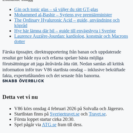
Gin och tonic glas – så väljer du rätt GT-glas
Mohammed al-Bashir – Syriens nye premiärminister
The Ordinary Hyaluronic Acid – guide, användning och
köpråd
Hyr här lämna där bil – guide till envägshyra i Sverige
Laurence Auzière-Jourdan: kardiolog, konstnär och Macrons
dotter
Färska tipssajter, direktrapportering från banan och uppdaterade
resultat ger både nya och erfarna spelare bästa möjliga
förutsättningar att jaga åtråvärda åtta rätt. Nedan samlas all kritisk
information inför trav V86 startlista onsdag – inklusive bekräftade
fakta, expertutlåtanden och det senaste från banorna.
SNABB ÖVERBLICK
Detta vet vi nu
V86 körs onsdag 4 februari 2026 på Solvalla och Jägersro.
Startlistan finns på
Sverigetravet.se
och
Travet.se
.
Första loppet startar cirka 20:30.
Spel pågår via
ATG.se
fram till dess.