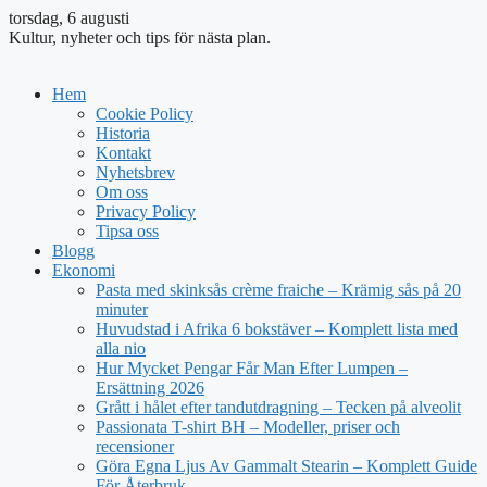
torsdag, 6 augusti
Kultur, nyheter och tips för nästa plan.
Hem
Cookie Policy
Historia
Kontakt
Nyhetsbrev
Om oss
Privacy Policy
Tipsa oss
Blogg
Ekonomi
Pasta med skinksås crème fraiche – Krämig sås på 20
minuter
Huvudstad i Afrika 6 bokstäver – Komplett lista med
alla nio
Hur Mycket Pengar Får Man Efter Lumpen –
Ersättning 2026
Grått i hålet efter tandutdragning – Tecken på alveolit
Passionata T-shirt BH – Modeller, priser och
recensioner
Göra Egna Ljus Av Gammalt Stearin – Komplett Guide
För Återbruk