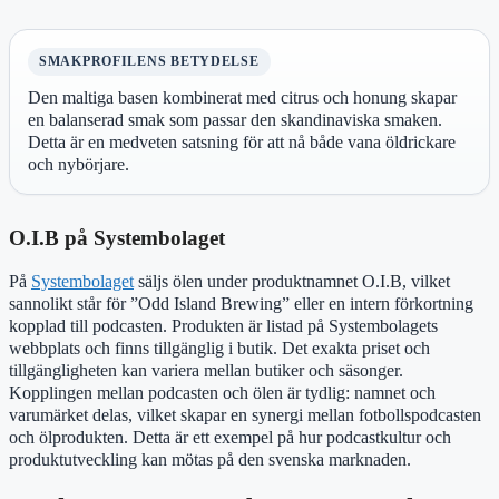
SMAKPROFILENS BETYDELSE
Den maltiga basen kombinerat med citrus och honung skapar
en balanserad smak som passar den skandinaviska smaken.
Detta är en medveten satsning för att nå både vana öldrickare
och nybörjare.
O.I.B på Systembolaget
På
Systembolaget
säljs ölen under produktnamnet O.I.B, vilket
sannolikt står för ”Odd Island Brewing” eller en intern förkortning
kopplad till podcasten. Produkten är listad på Systembolagets
webbplats och finns tillgänglig i butik. Det exakta priset och
tillgängligheten kan variera mellan butiker och säsonger.
Kopplingen mellan podcasten och ölen är tydlig: namnet och
varumärket delas, vilket skapar en synergi mellan fotbollspodcasten
och ölprodukten. Detta är ett exempel på hur podcastkultur och
produktutveckling kan mötas på den svenska marknaden.