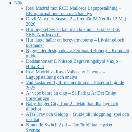
Nöje
Real Madrid mot RCD Mallorca Laguppställning –
Elvor, formationer och matchanalys
Devil May Cry Season 2 – Premiär På Netflix 12 Maj
2026
Hur mycket Swish kan man ta emot – Gränser hos
SEB, Nordea m.fl.
Hur länge håller en bergvärmepump – Livslängd och
kostnader
Byggnader designade av Ferdinand Boberg – Komplett
guide
Dödsannonser E Nilsson Begravningsbyrå Växjö –
Hitta Rätt
Real Madrid vs Rayo Vallecano Lineups –
Laguppställning och analys
Vad kostar en flyttfirma per timme – Priser och guide
2025
Är vape bättre än cigg – Så Farligt Är Det Enligt
Forskningen
Baby Jogger City Tour 2 – Mått, handbagage och
tillbehör
ATG Trav och Galopp – Guide till inloggning, spel och
resultat
Nintendo Switch 2 pri – Jämför billiga te pri et i
Sverige