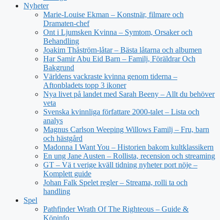
Nyheter
Marie-Louise Ekman – Konstnär, filmare och
Dramaten-chef
Ont i Ljumsken Kvinna – Symtom, Orsaker och
Behandling
Joakim Thåström-låtar – Bästa låtarna och albumen
Har Samir Abu Eid Barn – Familj, Föräldrar Och
Bakgrund
Världens vackraste kvinna genom tiderna –
Aftonbladets topp 3 ikoner
Nya livet på landet med Sarah Beeny – Allt du behöver
veta
Svenska kvinnliga författare 2000-talet – Lista och
analys
Magnus Carlson Weeping Willows Familj – Fru, barn
och hästgård
Madonna I Want You – Historien bakom kultklassikern
En ung Jane Austen – Rollista, recension och streaming
GT – Vä t verige kväll tidning nyheter port nöje –
Komplett guide
Johan Falk Spelet regler – Streama, rolli ta och
handling
Spel
Pathfinder Wrath Of The Righteous – Guide &
Köpinfo