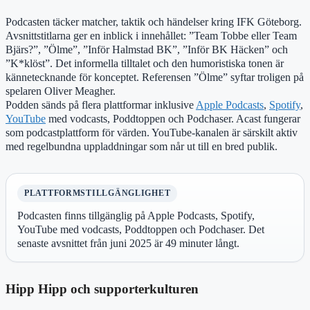
Podcasten täcker matcher, taktik och händelser kring IFK Göteborg.
Avsnittstitlarna ger en inblick i innehållet: ”Team Tobbe eller Team
Bjärs?”, ”Ölme”, ”Inför Halmstad BK”, ”Inför BK Häcken” och
”K*klöst”. Det informella tilltalet och den humoristiska tonen är
kännetecknande för konceptet. Referensen ”Ölme” syftar troligen på
spelaren Oliver Meagher.
Podden sänds på flera plattformar inklusive
Apple Podcasts
,
Spotify
,
YouTube
med vodcasts, Poddtoppen och Podchaser. Acast fungerar
som podcastplattform för värden. YouTube-kanalen är särskilt aktiv
med regelbundna uppladdningar som når ut till en bred publik.
PLATTFORMSTILLGÄNGLIGHET
Podcasten finns tillgänglig på Apple Podcasts, Spotify,
YouTube med vodcasts, Poddtoppen och Podchaser. Det
senaste avsnittet från juni 2025 är 49 minuter långt.
Hipp Hipp och supporterkulturen