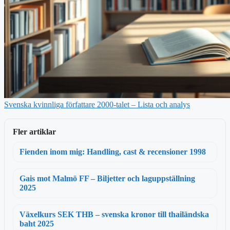
Svenska kvinnliga författare 2000-talet – Lista och analys
Fler artiklar
Fienden inom mig: Handling, cast & recensioner 1998
Gais mot Malmö FF – Biljetter och laguppställning
2025
Växelkurs SEK THB – svenska kronor till thailändska
baht 2025