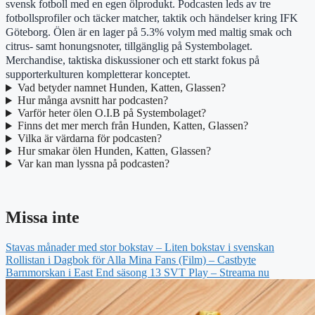
svensk fotboll med en egen ölprodukt. Podcasten leds av tre
fotbollsprofiler och täcker matcher, taktik och händelser kring IFK
Göteborg. Ölen är en lager på 5.3% volym med maltig smak och
citrus- samt honungsnoter, tillgänglig på Systembolaget.
Merchandise, taktiska diskussioner och ett starkt fokus på
supporterkulturen kompletterar konceptet.
Vad betyder namnet Hunden, Katten, Glassen?
Hur många avsnitt har podcasten?
Varför heter ölen O.I.B på Systembolaget?
Finns det mer merch från Hunden, Katten, Glassen?
Vilka är värdarna för podcasten?
Hur smakar ölen Hunden, Katten, Glassen?
Var kan man lyssna på podcasten?
Missa inte
Stavas månader med stor bokstav – Liten bokstav i svenskan
Rollistan i Dagbok för Alla Mina Fans (Film) – Castbyte
Barnmorskan i East End säsong 13 SVT Play – Streama nu