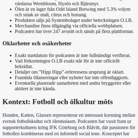
värdarna Wernbloom, Hysén och Bjärsmyr.
Ölen är en lager från Odd Island Brewing med 5.3% volym
och smak av malt, citrus och honung.
Produkten säljs på Systembolaget under beteckningen O.I.B.
Merchandise finns tillgänglig via officiella webbplatsen.
Podcasten har över 247 avsnitt och sänds på flera plattformar.
Oklarheter och osäkerheter
Exakt startdatum för podcasten är inte fullständigt verifierat.
Vad förkortningen O.I.B exakt står för är inte officiellt
bekräftat.
Detaljer om ”Hipp Hipp”-referensens ursprung är oklart.
Framtida öllanseringar eller nyheter har inte offentliggjorts.
Eventuella planerade samarbeten med andra bryggerier eller
aktörer är inte kända.
Kontext: Fotboll och ölkultur möts
Hunden, Katten, Glassen representerar en intressant korsning mellan
svensk fotbollskultur och ölentusiasm. Podcasten har vuxit fram ur
supporterkulturen kring IFK Göteborg och Blåvitt, där passionen för
fotbollen kombineras med en informell social tone. Konceptet har