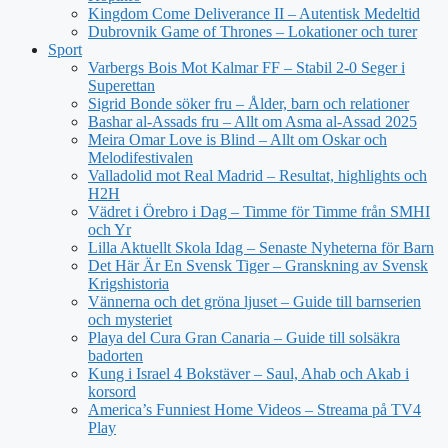
Kingdom Come Deliverance II – Autentisk Medeltid
Dubrovnik Game of Thrones – Lokationer och turer
Sport
Varbergs Bois Mot Kalmar FF – Stabil 2-0 Seger i
Superettan
Sigrid Bonde söker fru – Ålder, barn och relationer
Bashar al-Assads fru – Allt om Asma al-Assad 2025
Meira Omar Love is Blind – Allt om Oskar och
Melodifestivalen
Valladolid mot Real Madrid – Resultat, highlights och
H2H
Vädret i Örebro i Dag – Timme för Timme från SMHI
och Yr
Lilla Aktuellt Skola Idag – Senaste Nyheterna för Barn
Det Här Är En Svensk Tiger – Granskning av Svensk
Krigshistoria
Vännerna och det gröna ljuset – Guide till barnserien
och mysteriet
Playa del Cura Gran Canaria – Guide till solsäkra
badorten
Kung i Israel 4 Bokstäver – Saul, Ahab och Akab i
korsord
America’s Funniest Home Videos – Streama på TV4
Play