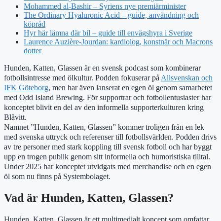
Mohammed al-Bashir – Syriens nye premiärminister
The Ordinary Hyaluronic Acid – guide, användning och
köpråd
Hyr här lämna där bil – guide till envägshyra i Sverige
Laurence Auzière-Jourdan: kardiolog, konstnär och Macrons
dotter
Hunden, Katten, Glassen är en svensk podcast som kombinerar
fotbollsintresse med ölkultur. Podden fokuserar på
Allsvenskan och
IFK Göteborg
, men har även lanserat en egen öl genom samarbetet
med Odd Island Brewing. För supportrar och fotbollentusiaster har
konceptet blivit en del av den informella supporterkulturen kring
Blåvitt.
Namnet ”Hunden, Katten, Glassen” kommer troligen från en lek
med svenska uttryck och referenser till fotbollsvärlden. Podden drivs
av tre personer med stark koppling till svensk fotboll och har byggt
upp en trogen publik genom sitt informella och humoristiska tilltal.
Under 2025 har konceptet utvidgats med merchandise och en egen
öl som nu finns på Systembolaget.
Vad är Hunden, Katten, Glassen?
Hunden, Katten, Glassen är ett multimedialt koncept som omfattar