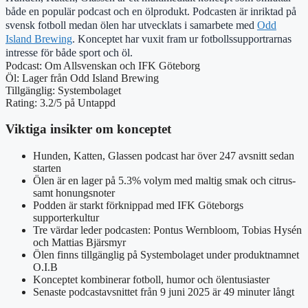
både en populär podcast och en ölprodukt. Podcasten är inriktad på
svensk fotboll medan ölen har utvecklats i samarbete med
Odd
Island Brewing
. Konceptet har vuxit fram ur fotbollssupportrarnas
intresse för både sport och öl.
Podcast: Om Allsvenskan och IFK Göteborg
Öl: Lager från Odd Island Brewing
Tillgänglig: Systembolaget
Rating: 3.2/5 på Untappd
Viktiga insikter om konceptet
Hunden, Katten, Glassen podcast har över 247 avsnitt sedan
starten
Ölen är en lager på 5.3% volym med maltig smak och citrus-
samt honungsnoter
Podden är starkt förknippad med IFK Göteborgs
supporterkultur
Tre värdar leder podcasten: Pontus Wernbloom, Tobias Hysén
och Mattias Bjärsmyr
Ölen finns tillgänglig på Systembolaget under produktnamnet
O.I.B
Konceptet kombinerar fotboll, humor och ölentusiaster
Senaste podcastavsnittet från 9 juni 2025 är 49 minuter långt