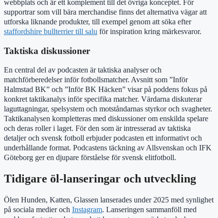
webbplats och är ett komplement till det övriga konceptet. För
supportrar som vill bära merchandise finns det alternativa vägar att
utforska liknande produkter, till exempel genom att söka efter
staffordshire bullterrier till salu
för inspiration kring märkesvaror.
Taktiska diskussioner
En central del av podcasten är taktiska analyser och
matchförberedelser inför fotbollsmatcher. Avsnitt som ”Inför
Halmstad BK” och ”Inför BK Häcken” visar på poddens fokus på
konkret taktikanalys inför specifika matcher. Värdarna diskuterar
laguttagningar, spelsystem och motståndarnas styrkor och svagheter.
Taktikanalysen kompletteras med diskussioner om enskilda spelare
och deras roller i laget. För den som är intresserad av taktiska
detaljer och svensk fotboll erbjuder podcasten ett informativt och
underhållande format. Podcastens täckning av Allsvenskan och IFK
Göteborg ger en djupare förståelse för svensk elitfotboll.
Tidigare öl-lanseringar och utveckling
Ölen Hunden, Katten, Glassen lanserades under 2025 med synlighet
på sociala medier och
Instagram
. Lanseringen sammanföll med