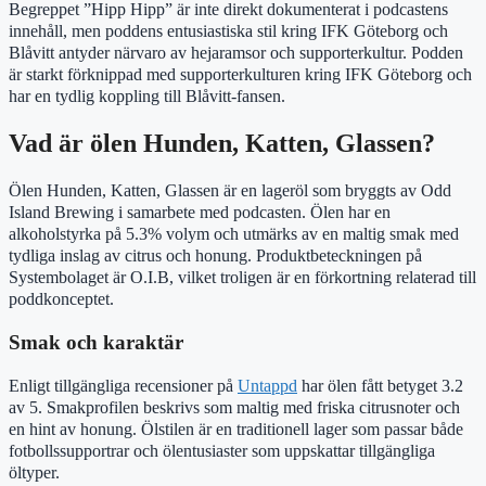
Begreppet ”Hipp Hipp” är inte direkt dokumenterat i podcastens
innehåll, men poddens entusiastiska stil kring IFK Göteborg och
Blåvitt antyder närvaro av hejaramsor och supporterkultur. Podden
är starkt förknippad med supporterkulturen kring IFK Göteborg och
har en tydlig koppling till Blåvitt-fansen.
Vad är ölen Hunden, Katten, Glassen?
Ölen Hunden, Katten, Glassen är en lageröl som bryggts av Odd
Island Brewing i samarbete med podcasten. Ölen har en
alkoholstyrka på 5.3% volym och utmärks av en maltig smak med
tydliga inslag av citrus och honung. Produktbeteckningen på
Systembolaget är O.I.B, vilket troligen är en förkortning relaterad till
poddkonceptet.
Smak och karaktär
Enligt tillgängliga recensioner på
Untappd
har ölen fått betyget 3.2
av 5. Smakprofilen beskrivs som maltig med friska citrusnoter och
en hint av honung. Ölstilen är en traditionell lager som passar både
fotbollssupportrar och ölentusiaster som uppskattar tillgängliga
öltyper.