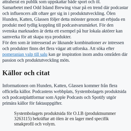
attraherat en publik som uppskattar både sport och öl.
Samarbetet med Odd Island Brewing visar på en trend där podcastar
och influencers allt oftare ger sig in i produktutveckling. Ölen
Hunden, Katten, Glassen följer detta mönster genom att erbjuda en
produkt med tydlig koppling till podcastvarumärket. För den
svenska marknaden är detta ett exempel på hur lokala aktörer kan
samverka för att skapa nya produkter.
För den som är intresserad av liknande kombinationer av intressen
och produkter finns det flera vägar att utforska. Att söka efter
pomeranian valp till salu
kan ge inspiration inom andra områden där
passion och produktutveckling möts.
Källor och citat
Informationen om Hunden, Katten, Glassen kommer från flera
officiella källor. Podcastens webbplats, Systembolagets produktsida
och podcastplattformar som Apple Podcasts och Spotify utgör
primära källor för faktauppgifter.
Systembolagets produktsida för O.I.B (produktnummer
3263115) bekräftar att ölen är en lager med specifik
smakprofil och volym.