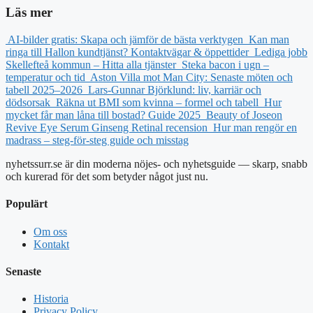
Läs mer
AI-bilder gratis: Skapa och jämför de bästa verktygen
Kan man
ringa till Hallon kundtjänst? Kontaktvägar & öppettider
Lediga jobb
Skellefteå kommun – Hitta alla tjänster
Steka bacon i ugn –
temperatur och tid
Aston Villa mot Man City: Senaste möten och
tabell 2025–2026
Lars-Gunnar Björklund: liv, karriär och
dödsorsak
Räkna ut BMI som kvinna – formel och tabell
Hur
mycket får man låna till bostad? Guide 2025
Beauty of Joseon
Revive Eye Serum Ginseng Retinal recension
Hur man rengör en
madrass – steg-för-steg guide och misstag
nyhetssurr.se är din moderna nöjes- och nyhetsguide — skarp, snabb
och kurerad för det som betyder något just nu.
Populärt
Om oss
Kontakt
Senaste
Historia
Privacy Policy