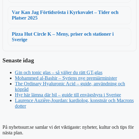
Var Kan Jag Förtidsrösta i Kyrkovalet – Tider och
Platser 2025
Pizza Hut Circle K – Meny, priser och stationer i
Sverige
Senaste idag
Gin och tonic glas – så väljer du rätt GT-glas
Mohammed al-Bashir – Syriens nye premiärminister
The Ordinary Hyaluronic Acid – guide, användning och
köpråd
Hyr här lämna där bil – guide till envägshyra i Sverige
Laurence Auzière-Jourdan: kardiolog, konstnär och Macrons
dotter
På nyhetssurr.se samlar vi det viktigaste: nyheter, kultur och tips för
nästa plan.