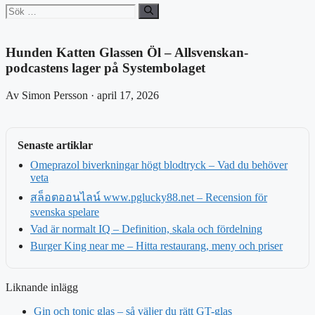
Sök
efter:
Hunden Katten Glassen Öl – Allsvenskan-
podcastens lager på Systembolaget
Av Simon Persson · april 17, 2026
Senaste artiklar
Omeprazol biverkningar högt blodtryck – Vad du behöver
veta
สล็อตออนไลน์ www.pglucky88.net – Recension för
svenska spelare
Vad är normalt IQ – Definition, skala och fördelning
Burger King near me – Hitta restaurang, meny och priser
Liknande inlägg
Gin och tonic glas – så väljer du rätt GT-glas