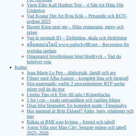
Varm Eller Kall Hudton Test – 4 Sätt Att Hitta Din
Underton
Vad Kostar Det Att Byta Kök – Prisguide och ROT-
avdrag 2025
Burger King near me – Hitta restaurang, meny och
priser
Vad är normalt IQ – Definition, skala och fördelning
สล็อตออนไลน์ www.pglucky88.net – Recension för
svenska spelare
Omeprazol biverkningar högt blodtryck – Vad du
behöver veta
Kultur
Jean‑Marie Le Pen – dödsorsak, familj och arv
Filmer med Alba August – komplett lista och biografi
Slot-matematik: varför 2 procentenheter RTP spelar
större roll än du tror
Lindas Tips och Trav till salu i Kungsbacka
5 fot i cm – exakt omvandling och vanliga frågor
Djup höst färgpalett: En komplett guide | Färganalys
Hur gammal är Britt Ekland? Ålder, barn, relationer och
mer
Räkna ut BMI som kvinna – formel och tabell
Aston Villa mot Man City: Senaste möten och tabell
2025–2026