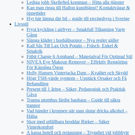
Lediga jobb Skellefteå kommun – Hitta alla tjänster
Kan man ringa till Hallon kundtjänst? Kontaktvägar &
öppettider
Hyr här lämna där bil – guide till envägshyra i Sverige
Livsstil
Fryst kyckling i airfryer – Smakfull Tillagning Varje
Gång
Slänga kläder i hushållssopor – Nya regler gäller
Kall Sås Till Lax Och Potatis – Fräsch, Enkel &
Smakrik
Fitbit Charge 6 Armband – Materialval För Optimal Stil
NIVEA Eye Makeup Remover – Effektiv Rengöring
För Känsliga Ögon
Helly Hansen Vinterjacka Dam – Kvalitet och Skydd
Högt TSH-värde symtom – Upptäck Orsaker och Få
Behandling
Present till 1 åring – Säker, Pedagogisk och Praktisk
Gåva
Trappa utomhus färdig bauhaus – Guide till säkra
trappor
Vad händer i kroppen när man slutar dricka alkohol –
Hälsa
Skor med utfällbara broddar Rieker – Säker
Vinterkomfort
A kassa hotell och restaurang – Trygghet vid jobbbyte