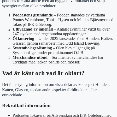
poddens fortsatta arbete med att bygga ut varumärket och skapa
synergier mellan olika produkter.
Podcastens grundande
– Podden startades av värdarna
Pontus Wernbloom, Tobias Hysén och Mattias Bjärsmyr med
fokus på IFK Göteborg.
Utbyggnad av innehåll
– Antalet avsnitt har vuxit till över
247 stycken med regelbundna uppdateringar.
Öl-lansering
– Under 2025 lanserades ölen Hunden, Katten,
Glassen genom samarbetet med Odd Island Brewing.
Systembolaget-listning
– Ölen blev tillgänglig på
Systembolaget under produktnamnet O.I.B.
Merchandise-utbud
– Sortimentet av merchandise har
utvidgats med jackor, t-shirts och mössor.
Vad är känt och vad är oklart?
Det finns tydlig information om vissa delar av konceptet Hunden,
Katten, Glassen, medan andra aspekter förblir oklara eller
outvecklade.
Bekräftad information
Podcasten fokuserar på Allsvenskan och IFK Göteborg med