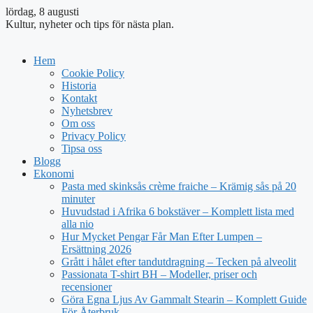
lördag, 8 augusti
Kultur, nyheter och tips för nästa plan.
Hem
Cookie Policy
Historia
Kontakt
Nyhetsbrev
Om oss
Privacy Policy
Tipsa oss
Blogg
Ekonomi
Pasta med skinksås crème fraiche – Krämig sås på 20
minuter
Huvudstad i Afrika 6 bokstäver – Komplett lista med
alla nio
Hur Mycket Pengar Får Man Efter Lumpen –
Ersättning 2026
Grått i hålet efter tandutdragning – Tecken på alveolit
Passionata T-shirt BH – Modeller, priser och
recensioner
Göra Egna Ljus Av Gammalt Stearin – Komplett Guide
För Återbruk