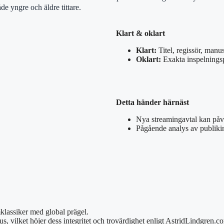
de yngre och äldre tittare.
Klart & oklart
Klart:
Titel, regissör, manu
Oklart:
Exakta inspelningsp
Detta händer härnäst
Nya streamingavtal kan påve
Pågående analys av publikin
mklassiker med global prägel.
, vilket höjer dess integritet och trovärdighet enligt AstridLindgren.c