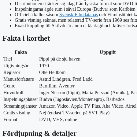
Distributionen sträcker sig idag från fysiska format som DVD til
Inspelningarna ägde rum i såväl Europa (Budva) som Karibien (
Officiella källor såsom
Svensk Filmdatabas
och Filminstitutet k
Gratis visning saknas, men relaterad TV-serie från 1969 ses fri
Exakt koppling till Skövde är ännu ej klarlagd och kräver fortsa
Fakta i korthet
Fakta
Uppgift
Titel
Pippi på de sju haven
Utgivningsår
1970
Regissör
Olle Hellbom
Manusförfattare
Astrid Lindgren, Fred Ladd
Genre
Barnfilm, Äventyr
Huvudroll
Inger Nilsson (Pippi), Maria Persson (Annika), 
Inspelningsplatser
Budva (Jugoslavien/Montenegro), Barbados
Streamingtjänster
Amazon Video, Apple TV Plus, Aha Video, Airtel
Gratis visning
Nej (endast TV-serien på SVT Play)
Format
DVD, VHS, online
Fördjupning & detaljer