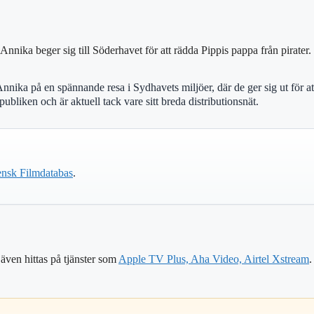
nnika beger sig till Söderhavet för att rädda Pippis pappa från pirat
ka på en spännande resa i Sydhavets miljöer, där de ger sig ut för at
bliken och är aktuell tack vare sitt breda distributionsnät.
nsk Filmdatabas
.
även hittas på tjänster som
Apple TV Plus, Aha Video, Airtel Xstream
.