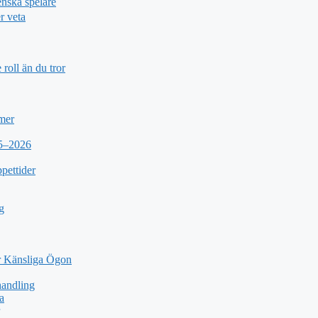
nska spelare
r veta
roll än du tror
 mer
25–2026
pettider
g
 Känsliga Ögon
andling
a