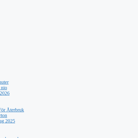
nuter
 nio
 2026
För Återbruk
rton
rag 2025