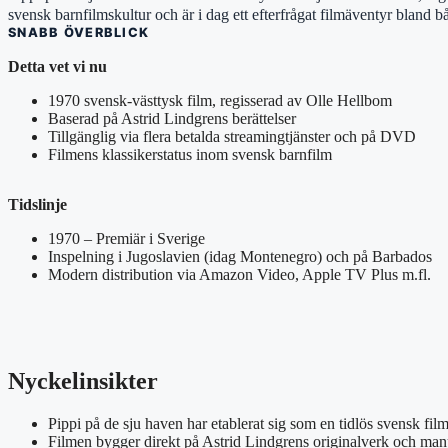
svensk barnfilmskultur och är i dag ett efterfrågat filmäventyr bland bå
SNABB ÖVERBLICK
Detta vet vi nu
1970 svensk-västtysk film, regisserad av Olle Hellbom
Baserad på Astrid Lindgrens berättelser
Tillgänglig via flera betalda streamingtjänster och på DVD
Filmens klassikerstatus inom svensk barnfilm
Tidslinje
1970 – Premiär i Sverige
Inspelning i Jugoslavien (idag Montenegro) och på Barbados
Modern distribution via Amazon Video, Apple TV Plus m.fl.
Nyckelinsikter
Pippi på de sju haven har etablerat sig som en tidlös svensk fil
Filmen bygger direkt på Astrid Lindgrens originalverk och manus