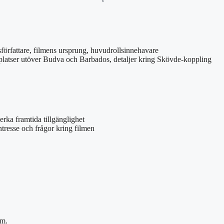
sförfattare, filmens ursprung, huvudrollsinnehavare
latser utöver Budva och Barbados, detaljer kring Skövde-koppling
rka framtida tillgänglighet
tresse och frågor kring filmen
om.