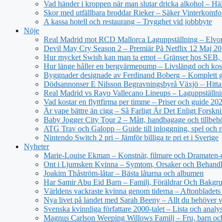
Vad händer i kroppen när man slutar dricka alkohol – Hä
Skor med utfällbara broddar Rieker – Säker Vinterkomfo
A kassa hotell och restaurang – Trygghet vid jobbbyte
Nöje
Real Madrid mot RCD Mallorca Laguppställning – Elvor
Devil May Cry Season 2 – Premiär På Netflix 12 Maj 2
Hur mycket Swish kan man ta emot – Gränser hos SEB, 
Hur länge håller en bergvärmepump – Livslängd och kos
Byggnader designade av Ferdinand Boberg – Komplett 
Dödsannonser E Nilsson Begravningsbyrå Växjö – Hitta
Real Madrid vs Rayo Vallecano Lineups – Laguppställni
Vad kostar en flyttfirma per timme – Priser och guide 20
Är vape bättre än cigg – Så Farligt Är Det Enligt Forskn
Baby Jogger City Tour 2 – Mått, handbagage och tillbeh
ATG Trav och Galopp – Guide till inloggning, spel och r
Nintendo Switch 2 pri – Jämför billiga te pri et i Sverige
Nyheter
Marie-Louise Ekman – Konstnär, filmare och Dramaten-
Ont i Ljumsken Kvinna – Symtom, Orsaker och Behandl
Joakim Thåström-låtar – Bästa låtarna och albumen
Har Samir Abu Eid Barn – Familj, Föräldrar Och Bakgr
Världens vackraste kvinna genom tiderna – Aftonbladets 
Nya livet på landet med Sarah Beeny – Allt du behöver v
Svenska kvinnliga författare 2000-talet – Lista och analy
Magnus Carlson Weeping Willows Familj – Fru, barn oc