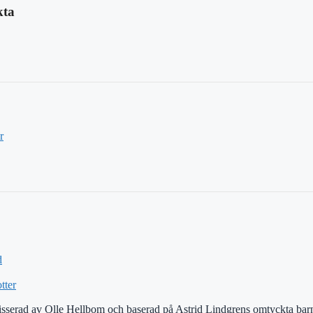
kta
r
d
tter
egisserad av Olle Hellbom och baserad på Astrid Lindgrens omtyckta barn