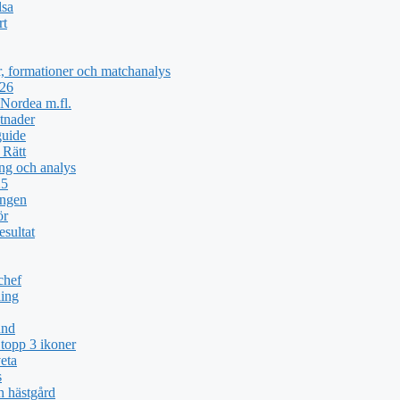
lsa
rt
, formationer och matchanalys
026
Nordea m.fl.
tnader
guide
 Rätt
ng och analys
25
ingen
ör
esultat
chef
ing
und
topp 3 ikoner
eta
s
h hästgård