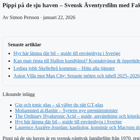
Pippi på de sju haven – Svensk Äventyrsfilm med Fa
Av Simon Persson · januari 22, 2026
Senaste artiklar
Hyr här lämna där bil – guide till envägshyra i Sverige
Kan man ringa till Hallon kundtjänst? Kontaktvägar & öppettide
Lediga jobb Skellefteå kommun – Hitta alla tjänster
Aston Villa mot Man City: Senaste möten och tabell 2025–2026
Liknande inlägg
Gin och tonic glas – så väljer du rätt GT-glas
Mohammed al-Bashir – Syriens nye premiärminister
The Ordinary Hyaluronic Acid – guide, användning och köprå
Hyr här lämna där bil – guide till envägshyra i Sverige
Laurence Auzière-Jourdan: kardiolog, konstnär och Macrons do
Pippi på de sju haven är en svensk-västtysk familjefilm från 1970, r