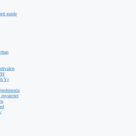
ett guide
ettan
stivalen
H2H
ch Yr
gshistoria
 mysteriet
en
rd
y