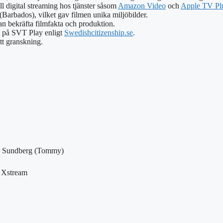
l digital streaming hos tjänster såsom
Amazon Video
och
Apple TV Plu
Barbados), vilket gav filmen unika miljöbilder.
an bekräfta filmfakta och produktion.
tt på SVT Play enligt
Swedishcitizenship.se
.
tt granskning.
Pär Sundberg (Tommy)
 Xstream