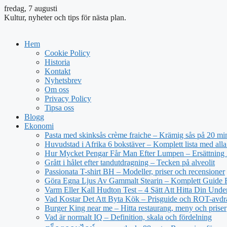
fredag, 7 augusti
Kultur, nyheter och tips för nästa plan.
Hem
Cookie Policy
Historia
Kontakt
Nyhetsbrev
Om oss
Privacy Policy
Tipsa oss
Blogg
Ekonomi
Pasta med skinksås crème fraiche – Krämig sås på 20 mi
Huvudstad i Afrika 6 bokstäver – Komplett lista med alla
Hur Mycket Pengar Får Man Efter Lumpen – Ersättning
Grått i hålet efter tandutdragning – Tecken på alveolit
Passionata T-shirt BH – Modeller, priser och recensioner
Göra Egna Ljus Av Gammalt Stearin – Komplett Guide 
Varm Eller Kall Hudton Test – 4 Sätt Att Hitta Din Unde
Vad Kostar Det Att Byta Kök – Prisguide och ROT-avd
Burger King near me – Hitta restaurang, meny och priser
Vad är normalt IQ – Definition, skala och fördelning