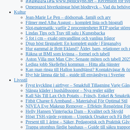
สล็อตออนไลน์ www.pglucky88.net – Recension för sve
Omeprazol biverkningar högt blodtryck – Vad du behöve
Kultur
Jean‑Marie Le Pen – dödsorsak, familj och arv
Filmer med Alba August – komplett lista och biografi
Slot-matematik: varför 2 procentenheter RTP spelar större 
Lindas Tips och Trav till salu i Kungsbacka
5 fot i cm – exakt omvandling och vanliga frågor
Djup höst färgpalett: En komplett guide | Färganalys
Hur gammal är Britt Ekland? Ålder, barn, relationer och
Räkna ut BMI som kvinna – formel och tabell
Aston Villa mot Man City: Senaste möten och tabell 20
Lediga jobb Skellefteå kommun – Hitta alla tjänster
Kan man ringa till Hallon kundtjänst? Kontaktvägar & öp
Hyr här lämna där bil – guide till envägshyra i Sverige
Livsstil
Fryst kyckling i airfryer – Smakfull Tillagning Varje Gån
Slänga kläder i hushållssopor – Nya regler gäller
Kall Sås Till Lax Och Potatis – Fräsch, Enkel & Smakrik
Fitbit Charge 6 Armband – Materialval För Optimal Stil
NIVEA Eye Makeup Remover – Effektiv Rengöring För
Helly Hansen Vinterjacka Dam – Kvalitet och Skydd
Högt TSH-värde symtom – Upptäck Orsaker och Få Beh
Present till 1 åring – Säker, Pedagogisk och Praktisk Gåv
Trappa utomhus färdig bauhaus – Guide till säkra trappor