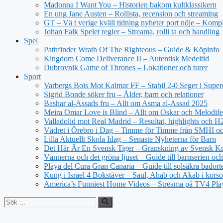
Madonna I Want You – Historien bakom kultklassikern
En ung Jane Austen – Rollista, recension och streaming
GT – Vä t verige kväll tidning nyheter port nöje – Kompl
Johan Falk Spelet regler – Streama, rolli ta och handling
Spel
Pathfinder Wrath Of The Righteous – Guide & Köpinfo
Kingdom Come Deliverance II – Autentisk Medeltid
Dubrovnik Game of Thrones – Lokationer och turer
Sport
Varbergs Bois Mot Kalmar FF – Stabil 2-0 Seger i Super
Sigrid Bonde söker fru – Ålder, barn och relationer
Bashar al-Assads fru – Allt om Asma al-Assad 2025
Meira Omar Love is Blind – Allt om Oskar och Melodife
Valladolid mot Real Madrid – Resultat, highlights och 
Vädret i Örebro i Dag – Timme för Timme från SMHI o
Lilla Aktuellt Skola Idag – Senaste Nyheterna för Barn
Det Här Är En Svensk Tiger – Granskning av Svensk Kri
Vännerna och det gröna ljuset – Guide till barnserien och
Playa del Cura Gran Canaria – Guide till solsäkra badort
Kung i Israel 4 Bokstäver – Saul, Ahab och Akab i korso
America’s Funniest Home Videos – Streama på TV4 Pla
Sök
efter: