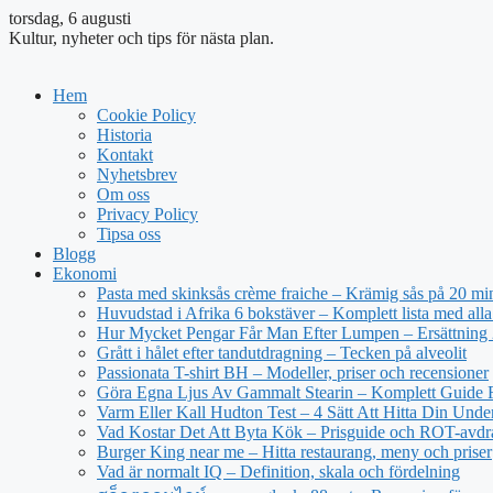
torsdag, 6 augusti
Kultur, nyheter och tips för nästa plan.
Hem
Cookie Policy
Historia
Kontakt
Nyhetsbrev
Om oss
Privacy Policy
Tipsa oss
Blogg
Ekonomi
Pasta med skinksås crème fraiche – Krämig sås på 20 mi
Huvudstad i Afrika 6 bokstäver – Komplett lista med alla
Hur Mycket Pengar Får Man Efter Lumpen – Ersättning
Grått i hålet efter tandutdragning – Tecken på alveolit
Passionata T-shirt BH – Modeller, priser och recensioner
Göra Egna Ljus Av Gammalt Stearin – Komplett Guide 
Varm Eller Kall Hudton Test – 4 Sätt Att Hitta Din Unde
Vad Kostar Det Att Byta Kök – Prisguide och ROT-avd
Burger King near me – Hitta restaurang, meny och priser
Vad är normalt IQ – Definition, skala och fördelning