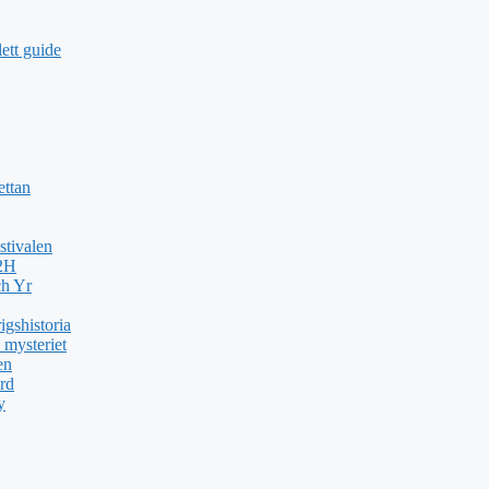
ett guide
ettan
stivalen
H2H
ch Yr
gshistoria
 mysteriet
en
rd
y