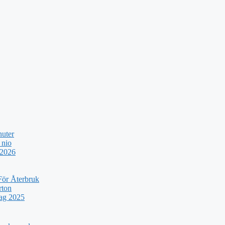
nuter
 nio
 2026
För Återbruk
rton
rag 2025