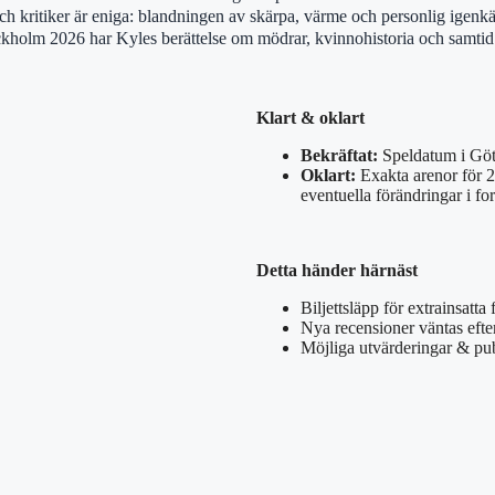
 kritiker är eniga: blandningen av skärpa, värme och personlig igenkänn
olm 2026 har Kyles berättelse om mödrar, kvinnohistoria och samtid sta
Klart & oklart
Bekräftat:
Speldatum i Göt
Oklart:
Exakta arenor för 2
eventuella förändringar i form
Detta händer härnäst
Biljettsläpp för extrainsatta
Nya recensioner väntas efte
Möjliga utvärderingar & publ