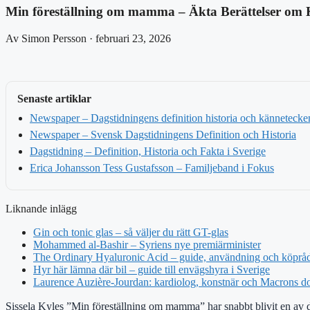
Min föreställning om mamma – Äkta Berättelser om 
Av Simon Persson · februari 23, 2026
Senaste artiklar
Newspaper – Dagstidningens definition historia och kännetecke
Newspaper – Svensk Dagstidningens Definition och Historia
Dagstidning – Definition, Historia och Fakta i Sverige
Erica Johansson Tess Gustafsson – Familjeband i Fokus
Liknande inlägg
Gin och tonic glas – så väljer du rätt GT-glas
Mohammed al-Bashir – Syriens nye premiärminister
The Ordinary Hyaluronic Acid – guide, användning och köprå
Hyr här lämna där bil – guide till envägshyra i Sverige
Laurence Auzière-Jourdan: kardiolog, konstnär och Macrons do
Sissela Kyles ”Min föreställning om mamma” har snabbt blivit en av