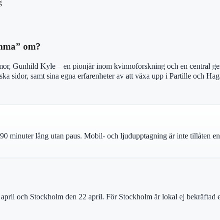
g
mamma” om?
 mor, Gunhild Kyle – en pionjär inom kvinnoforskning och en central ge
iska sidor, samt sina egna erfarenheter av att växa upp i Partille och H
0 minuter lång utan paus. Mobil- och ljudupptagning är inte tillåten en
ril och Stockholm den 22 april. För Stockholm är lokal ej bekräftad enl