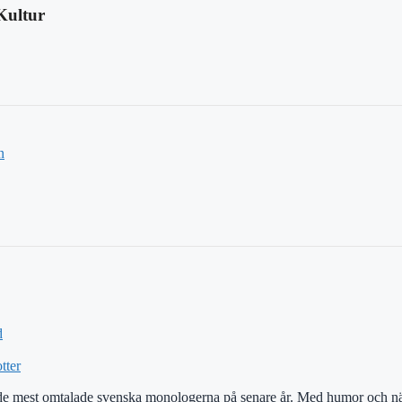
Kultur
n
d
tter
 de mest omtalade svenska monologerna på senare år. Med humor och nä