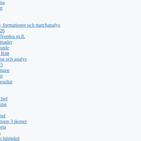
lsa
rt
, formationer och matchanalys
026
Nordea m.fl.
tnader
guide
 Rätt
ng och analys
25
ingen
ör
esultat
chef
ing
und
topp 3 ikoner
eta
s
h hästgård