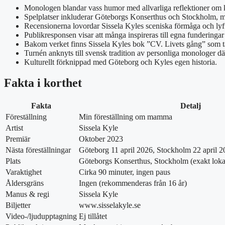
Monologen blandar vass humor med allvarliga reflektioner om k
Spelplatser inkluderar Göteborgs Konserthus och Stockholm, m
Recensionerna lovordar Sissela Kyles sceniska förmåga och lyft
Publikresponsen visar att många inspireras till egna funderingar
Bakom verket finns Sissela Kyles bok ”CV. Livets gång” som 
Turnén anknyts till svensk tradition av personliga monologer där 
Kulturellt förknippad med Göteborg och Kyles egen historia.
Fakta i korthet
Fakta
Detalj
Föreställning
Min föreställning om mamma
Artist
Sissela Kyle
Premiär
Oktober 2023
Nästa föreställningar
Göteborg 11 april 2026, Stockholm 22 april 
Plats
Göteborgs Konserthus, Stockholm (exakt lokal 
Varaktighet
Cirka 90 minuter, ingen paus
Åldersgräns
Ingen (rekommenderas från 16 år)
Manus & regi
Sissela Kyle
Biljetter
www.sisselakyle.se
Video-/ljudupptagning
Ej tillåtet