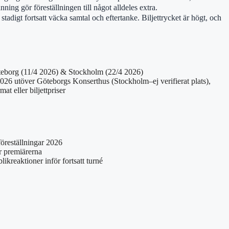
ing gör föreställningen till något alldeles extra.
digt fortsatt väcka samtal och eftertanke. Biljettrycket är högt, och
eborg (11/4 2026) & Stockholm (22/4 2026)
026 utöver Göteborgs Konserthus (Stockholm–ej verifierat plats),
at eller biljettpriser
 föreställningar 2026
r premiärerna
ikreaktioner inför fortsatt turné