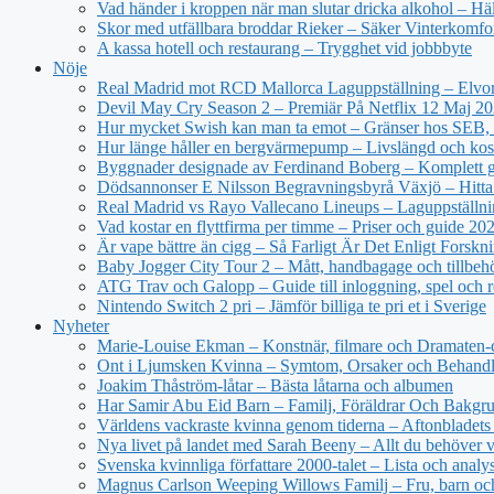
Vad händer i kroppen när man slutar dricka alkohol – Hä
Skor med utfällbara broddar Rieker – Säker Vinterkomfo
A kassa hotell och restaurang – Trygghet vid jobbbyte
Nöje
Real Madrid mot RCD Mallorca Laguppställning – Elvor
Devil May Cry Season 2 – Premiär På Netflix 12 Maj 2
Hur mycket Swish kan man ta emot – Gränser hos SEB, 
Hur länge håller en bergvärmepump – Livslängd och kos
Byggnader designade av Ferdinand Boberg – Komplett 
Dödsannonser E Nilsson Begravningsbyrå Växjö – Hitta
Real Madrid vs Rayo Vallecano Lineups – Laguppställni
Vad kostar en flyttfirma per timme – Priser och guide 20
Är vape bättre än cigg – Så Farligt Är Det Enligt Forskn
Baby Jogger City Tour 2 – Mått, handbagage och tillbeh
ATG Trav och Galopp – Guide till inloggning, spel och r
Nintendo Switch 2 pri – Jämför billiga te pri et i Sverige
Nyheter
Marie-Louise Ekman – Konstnär, filmare och Dramaten-
Ont i Ljumsken Kvinna – Symtom, Orsaker och Behandl
Joakim Thåström-låtar – Bästa låtarna och albumen
Har Samir Abu Eid Barn – Familj, Föräldrar Och Bakgr
Världens vackraste kvinna genom tiderna – Aftonbladets 
Nya livet på landet med Sarah Beeny – Allt du behöver v
Svenska kvinnliga författare 2000-talet – Lista och analy
Magnus Carlson Weeping Willows Familj – Fru, barn oc