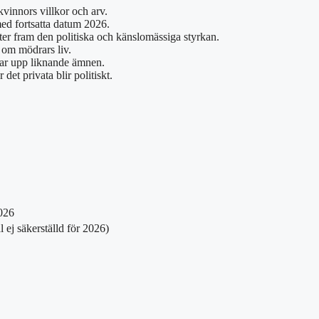
vinnors villkor och arv.
ed fortsatta datum 2026.
er fram den politiska och känslomässiga styrkan.
 om mödrars liv.
tar upp liknande ämnen.
det privata blir politiskt.
2026
ej säkerställd för 2026)