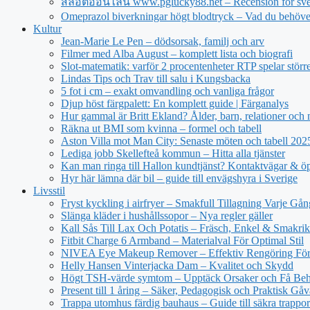
สล็อตออนไลน์ www.pglucky88.net – Recension för sve
Omeprazol biverkningar högt blodtryck – Vad du behöve
Kultur
Jean‑Marie Le Pen – dödsorsak, familj och arv
Filmer med Alba August – komplett lista och biografi
Slot-matematik: varför 2 procentenheter RTP spelar större 
Lindas Tips och Trav till salu i Kungsbacka
5 fot i cm – exakt omvandling och vanliga frågor
Djup höst färgpalett: En komplett guide | Färganalys
Hur gammal är Britt Ekland? Ålder, barn, relationer och
Räkna ut BMI som kvinna – formel och tabell
Aston Villa mot Man City: Senaste möten och tabell 20
Lediga jobb Skellefteå kommun – Hitta alla tjänster
Kan man ringa till Hallon kundtjänst? Kontaktvägar & öp
Hyr här lämna där bil – guide till envägshyra i Sverige
Livsstil
Fryst kyckling i airfryer – Smakfull Tillagning Varje Gån
Slänga kläder i hushållssopor – Nya regler gäller
Kall Sås Till Lax Och Potatis – Fräsch, Enkel & Smakrik
Fitbit Charge 6 Armband – Materialval För Optimal Stil
NIVEA Eye Makeup Remover – Effektiv Rengöring För
Helly Hansen Vinterjacka Dam – Kvalitet och Skydd
Högt TSH-värde symtom – Upptäck Orsaker och Få Beh
Present till 1 åring – Säker, Pedagogisk och Praktisk Gåv
Trappa utomhus färdig bauhaus – Guide till säkra trappor