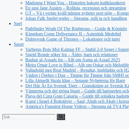
Madonna I Want You – Historien bakom kultklassikern
En ung Jane Austen – Rollista, recension och streaming
GT – Vä t verige kväll tidning nyheter port nöje – Kompl
Johan Falk Spelet regler – Streama, rolli ta och handling
Spel
Pathfinder Wrath Of The Righteous – Guide & Köpinfo
Kingdom Come Deliverance II – Autentisk Medeltid
Dubrovnik Game of Thrones – Lokationer och turer
Sport
Varbergs Bois Mot Kalmar FF – Stabil 2-0 Seger i Super
Sigrid Bonde söker fru – Ålder, barn och relationer
Bashar al-Assads fru – Allt om Asma al-Assad 2025
Meira Omar Love is Blind – Allt om Oskar och Melodife
Valladolid mot Real Madrid – Resultat, highlights och 
Vädret i Örebro i Dag – Timme för Timme från SMHI o
Lilla Aktuellt Skola Idag – Senaste Nyheterna för Barn
Det Här Är En Svensk Tiger – Granskning av Svensk Kri
Vännerna och det gröna ljuset – Guide till barnserien och
Playa del Cura Gran Canaria – Guide till solsäkra badort
Kung i Israel 4 Bokstäver – Saul, Ahab och Akab i korso
America’s Funniest Home Videos – Streama på TV4 Pla
Sök
efter: