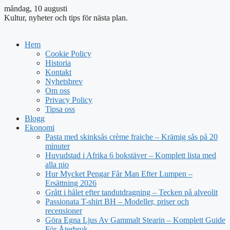
måndag, 10 augusti
Kultur, nyheter och tips för nästa plan.
Hem
Cookie Policy
Historia
Kontakt
Nyhetsbrev
Om oss
Privacy Policy
Tipsa oss
Blogg
Ekonomi
Pasta med skinksås crème fraiche – Krämig sås på 20
minuter
Huvudstad i Afrika 6 bokstäver – Komplett lista med
alla nio
Hur Mycket Pengar Får Man Efter Lumpen –
Ersättning 2026
Grått i hålet efter tandutdragning – Tecken på alveolit
Passionata T-shirt BH – Modeller, priser och
recensioner
Göra Egna Ljus Av Gammalt Stearin – Komplett Guide
För Återbruk