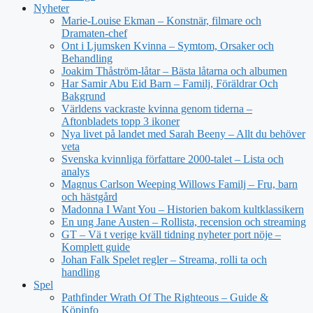
Nyheter
Marie-Louise Ekman – Konstnär, filmare och
Dramaten-chef
Ont i Ljumsken Kvinna – Symtom, Orsaker och
Behandling
Joakim Thåström-låtar – Bästa låtarna och albumen
Har Samir Abu Eid Barn – Familj, Föräldrar Och
Bakgrund
Världens vackraste kvinna genom tiderna –
Aftonbladets topp 3 ikoner
Nya livet på landet med Sarah Beeny – Allt du behöver
veta
Svenska kvinnliga författare 2000-talet – Lista och
analys
Magnus Carlson Weeping Willows Familj – Fru, barn
och hästgård
Madonna I Want You – Historien bakom kultklassikern
En ung Jane Austen – Rollista, recension och streaming
GT – Vä t verige kväll tidning nyheter port nöje –
Komplett guide
Johan Falk Spelet regler – Streama, rolli ta och
handling
Spel
Pathfinder Wrath Of The Righteous – Guide &
Köpinfo