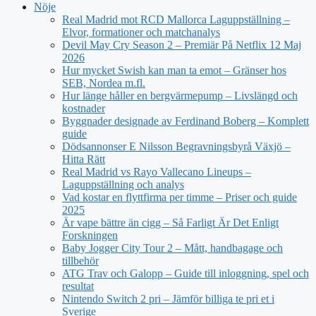
Nöje
Real Madrid mot RCD Mallorca Laguppställning –
Elvor, formationer och matchanalys
Devil May Cry Season 2 – Premiär På Netflix 12 Maj
2026
Hur mycket Swish kan man ta emot – Gränser hos
SEB, Nordea m.fl.
Hur länge håller en bergvärmepump – Livslängd och
kostnader
Byggnader designade av Ferdinand Boberg – Komplett
guide
Dödsannonser E Nilsson Begravningsbyrå Växjö –
Hitta Rätt
Real Madrid vs Rayo Vallecano Lineups –
Laguppställning och analys
Vad kostar en flyttfirma per timme – Priser och guide
2025
Är vape bättre än cigg – Så Farligt Är Det Enligt
Forskningen
Baby Jogger City Tour 2 – Mått, handbagage och
tillbehör
ATG Trav och Galopp – Guide till inloggning, spel och
resultat
Nintendo Switch 2 pri – Jämför billiga te pri et i
Sverige