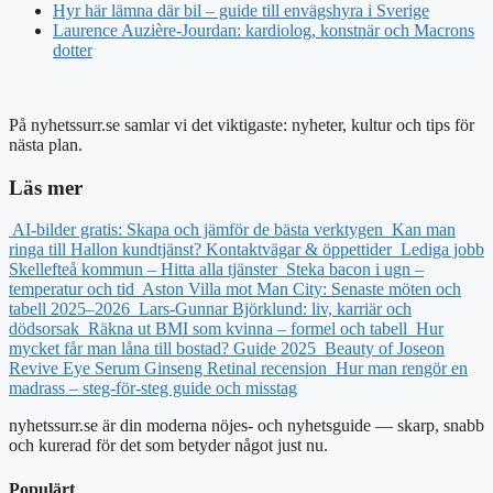
Hyr här lämna där bil – guide till envägshyra i Sverige
Laurence Auzière-Jourdan: kardiolog, konstnär och Macrons
dotter
På nyhetssurr.se samlar vi det viktigaste: nyheter, kultur och tips för
nästa plan.
Läs mer
AI-bilder gratis: Skapa och jämför de bästa verktygen
Kan man
ringa till Hallon kundtjänst? Kontaktvägar & öppettider
Lediga jobb
Skellefteå kommun – Hitta alla tjänster
Steka bacon i ugn –
temperatur och tid
Aston Villa mot Man City: Senaste möten och
tabell 2025–2026
Lars-Gunnar Björklund: liv, karriär och
dödsorsak
Räkna ut BMI som kvinna – formel och tabell
Hur
mycket får man låna till bostad? Guide 2025
Beauty of Joseon
Revive Eye Serum Ginseng Retinal recension
Hur man rengör en
madrass – steg-för-steg guide och misstag
nyhetssurr.se är din moderna nöjes- och nyhetsguide — skarp, snabb
och kurerad för det som betyder något just nu.
Populärt