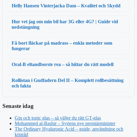
Helly Hansen Vinterjacka Dam – Kvalitet och Skydd
Hur vet jag om min bil har 3G eller 4G? | Guide vid
nedstängning
Få bort fläckar på madrass – enkla metoder som
fungerar
Oral-B eltandborste rea – så hittar du rätt modell
Rollistan i Gudfadern Del II – Komplett rollbesättning
och fakta
Senaste idag
Gin och tonic glas – så väljer du rätt GT-glas
Mohammed al-Bashir – Syriens nye premiärminister
The Ordinary Hyaluronic Acid – guide, användning och
köpråd