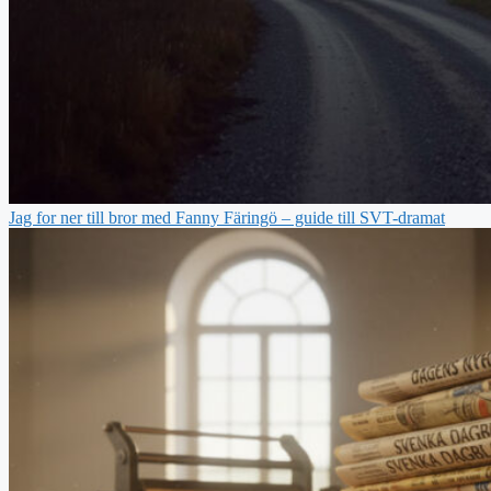
Jag for ner till bror med Fanny Färingö – guide till SVT-dramat