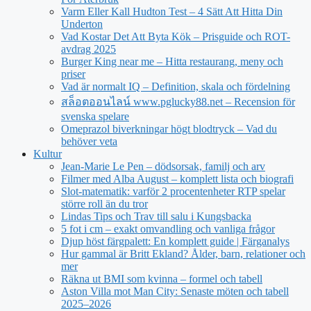
Varm Eller Kall Hudton Test – 4 Sätt Att Hitta Din
Underton
Vad Kostar Det Att Byta Kök – Prisguide och ROT-
avdrag 2025
Burger King near me – Hitta restaurang, meny och
priser
Vad är normalt IQ – Definition, skala och fördelning
สล็อตออนไลน์ www.pglucky88.net – Recension för
svenska spelare
Omeprazol biverkningar högt blodtryck – Vad du
behöver veta
Kultur
Jean‑Marie Le Pen – dödsorsak, familj och arv
Filmer med Alba August – komplett lista och biografi
Slot-matematik: varför 2 procentenheter RTP spelar
större roll än du tror
Lindas Tips och Trav till salu i Kungsbacka
5 fot i cm – exakt omvandling och vanliga frågor
Djup höst färgpalett: En komplett guide | Färganalys
Hur gammal är Britt Ekland? Ålder, barn, relationer och
mer
Räkna ut BMI som kvinna – formel och tabell
Aston Villa mot Man City: Senaste möten och tabell
2025–2026