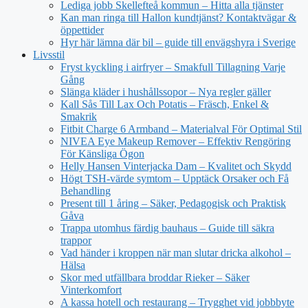
Lediga jobb Skellefteå kommun – Hitta alla tjänster
Kan man ringa till Hallon kundtjänst? Kontaktvägar &
öppettider
Hyr här lämna där bil – guide till envägshyra i Sverige
Livsstil
Fryst kyckling i airfryer – Smakfull Tillagning Varje
Gång
Slänga kläder i hushållssopor – Nya regler gäller
Kall Sås Till Lax Och Potatis – Fräsch, Enkel &
Smakrik
Fitbit Charge 6 Armband – Materialval För Optimal Stil
NIVEA Eye Makeup Remover – Effektiv Rengöring
För Känsliga Ögon
Helly Hansen Vinterjacka Dam – Kvalitet och Skydd
Högt TSH-värde symtom – Upptäck Orsaker och Få
Behandling
Present till 1 åring – Säker, Pedagogisk och Praktisk
Gåva
Trappa utomhus färdig bauhaus – Guide till säkra
trappor
Vad händer i kroppen när man slutar dricka alkohol –
Hälsa
Skor med utfällbara broddar Rieker – Säker
Vinterkomfort
A kassa hotell och restaurang – Trygghet vid jobbbyte