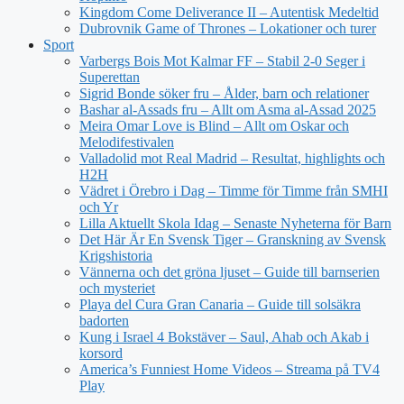
Kingdom Come Deliverance II – Autentisk Medeltid
Dubrovnik Game of Thrones – Lokationer och turer
Sport
Varbergs Bois Mot Kalmar FF – Stabil 2-0 Seger i
Superettan
Sigrid Bonde söker fru – Ålder, barn och relationer
Bashar al-Assads fru – Allt om Asma al-Assad 2025
Meira Omar Love is Blind – Allt om Oskar och
Melodifestivalen
Valladolid mot Real Madrid – Resultat, highlights och
H2H
Vädret i Örebro i Dag – Timme för Timme från SMHI
och Yr
Lilla Aktuellt Skola Idag – Senaste Nyheterna för Barn
Det Här Är En Svensk Tiger – Granskning av Svensk
Krigshistoria
Vännerna och det gröna ljuset – Guide till barnserien
och mysteriet
Playa del Cura Gran Canaria – Guide till solsäkra
badorten
Kung i Israel 4 Bokstäver – Saul, Ahab och Akab i
korsord
America’s Funniest Home Videos – Streama på TV4
Play