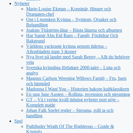
Nyheter
Marie-Louise Ekman – Konstnär, filmare och
Dramaten-chef
Ont i Ljumsken Kvinna – Symtom, Orsaker och
Behandling
Joakim Thåström-låtar – Bästa låtarna och albumen
Har Samir Abu Eid Barn – Familj, Föräldrar Och
Bakgrund
Världens vackraste kvinna genom tiderna –
Aftonbladets topp 3 ikoner
Nya livet på landet med Sarah Beeny – Allt du behöver
veta
Svenska kvinnliga författare 2000-talet – Lista och
analys
Magnus Carlson Weeping Willows Familj – Fru, barn
och hästgård
Madonna I Want You – Historien bakom kultklassikern
En ung Jane Austen – Rollista, recension och streaming
GT – Vä t verige kväll tidning nyheter port nöje –
Komplett guide
Johan Falk Spelet regler – Streama, rolli ta och
handling
Spel
Pathfinder Wrath Of The Righteous – Guide &
Köpinfo