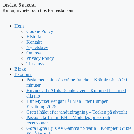
torsdag, 6 augusti
Kultur, nyheter och tips för nästa plan.
Hem
Cookie Policy
Historia
Kontakt
Nyhetsbrev
Om oss
Privacy Policy
Tipsa oss
Blogg
Ekonomi
Pasta med skinksås crème fraiche – Krämig sås på 20
minuter
Huvudstad i Afrika 6 bokstäver – Komplett lista med
alla nio
Hur Mycket Pengar Får Man Efter Lumpen –
Ersättning 2026
Grått i hålet efter tandutdragning – Tecken på alveolit
Passionata T-shirt BH – Modeller, priser och
recensioner
Göra Egna Ljus Av Gammalt Stearin – Komplett Guide
För Återbruk