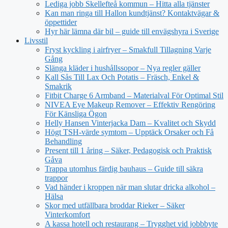
Lediga jobb Skellefteå kommun – Hitta alla tjänster
Kan man ringa till Hallon kundtjänst? Kontaktvägar &
öppettider
Hyr här lämna där bil – guide till envägshyra i Sverige
Livsstil
Fryst kyckling i airfryer – Smakfull Tillagning Varje
Gång
Slänga kläder i hushållssopor – Nya regler gäller
Kall Sås Till Lax Och Potatis – Fräsch, Enkel &
Smakrik
Fitbit Charge 6 Armband – Materialval För Optimal Stil
NIVEA Eye Makeup Remover – Effektiv Rengöring
För Känsliga Ögon
Helly Hansen Vinterjacka Dam – Kvalitet och Skydd
Högt TSH-värde symtom – Upptäck Orsaker och Få
Behandling
Present till 1 åring – Säker, Pedagogisk och Praktisk
Gåva
Trappa utomhus färdig bauhaus – Guide till säkra
trappor
Vad händer i kroppen när man slutar dricka alkohol –
Hälsa
Skor med utfällbara broddar Rieker – Säker
Vinterkomfort
A kassa hotell och restaurang – Trygghet vid jobbbyte