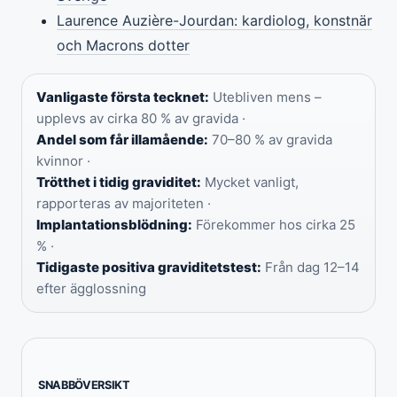
Laurence Auzière-Jourdan: kardiolog, konstnär
och Macrons dotter
Vanligaste första tecknet:
Utebliven mens –
upplevs av cirka 80 % av gravida ·
Andel som får illamående:
70–80 % av gravida
kvinnor ·
Trötthet i tidig graviditet:
Mycket vanligt,
rapporteras av majoriteten ·
Implantationsblödning:
Förekommer hos cirka 25
% ·
Tidigaste positiva graviditetstest:
Från dag 12–14
efter ägglossning
SNABBÖVERSIKT