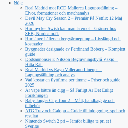
Nöje
Real Madrid mot RCD Mallorca Laguppställning –
Elvor, formationer och matchanalys
Devil May Cry Season 2 – Premiär På Netflix 12 Maj
2026
Hur mycket Swish kan man ta emot – Gränser hos
SEB, Nordea m.fl.
Hur länge håller en bergvärmepump – Livslängd och
kostnader
Byggnader designade av Ferdinand Boberg – Komplett
guide
Dödsannonser E Nilsson Begravningsbyrå Växjö –
Hitta Rätt
Real Madrid vs Rayo Vallecano Lineups –
Laguppställning och analys
Vad kostar en flyttfirma per timme – Priser och guide
2025
Är vape bättre än cigg – Så Farligt Är Det Enligt
Forskningen
Baby Jogger City Tour 2 – Mått, handbagage och
tillbehör
ATG Trav och Galopp – Guide till inloggning, spel och
resultat
Nintendo Switch 2 pri – Jämför billiga te pri et i
Sverige