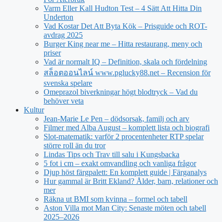
Varm Eller Kall Hudton Test – 4 Sätt Att Hitta Din
Underton
Vad Kostar Det Att Byta Kök – Prisguide och ROT-
avdrag 2025
Burger King near me – Hitta restaurang, meny och
priser
Vad är normalt IQ – Definition, skala och fördelning
สล็อตออนไลน์ www.pglucky88.net – Recension för
svenska spelare
Omeprazol biverkningar högt blodtryck – Vad du
behöver veta
Kultur
Jean‑Marie Le Pen – dödsorsak, familj och arv
Filmer med Alba August – komplett lista och biografi
Slot-matematik: varför 2 procentenheter RTP spelar
större roll än du tror
Lindas Tips och Trav till salu i Kungsbacka
5 fot i cm – exakt omvandling och vanliga frågor
Djup höst färgpalett: En komplett guide | Färganalys
Hur gammal är Britt Ekland? Ålder, barn, relationer och
mer
Räkna ut BMI som kvinna – formel och tabell
Aston Villa mot Man City: Senaste möten och tabell
2025–2026