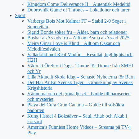
Kingdom Come Deliverance II – Autentisk Medeltid
Dubrovnik Game of Thrones – Lokationer och turer
Sport
Varbergs Bois Mot Kalmar FF – Stabil 2-0 Seger i
Superettan
Sigrid Bonde söker fru – Ålder, barn och relationer
Bashar al-Assads fru – Allt om Asma al-Assad 2025
Meira Omar Love is Blind – Allt om Oskar och
Melodifestivalen
Valladolid mot Real Madrid – Resultat, highlights och
H2H
Vädret i Örebro i Dag – Timme för Timme från SMHI
och Yr
Lilla Aktuellt Skola Idag – Senaste Nyheterna för Barn
Det Här Är En Svensk Tiger – Granskning av Svensk
Krigshistoria
Vännerna och det gröna ljuset – Guide till barnserien
och mysteriet
Playa del Cura Gran Canaria – Guide till solsäkra
badorten
Kung i Israel 4 Bokstäver – Saul, Ahab och Akab i
korsord
America’s Funniest Home Videos – Streama på TV4
Play