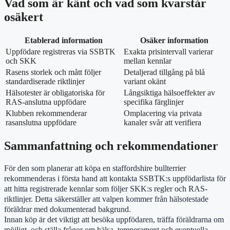
Vad som är känt och vad som kvarstår
osäkert
Etablerad information
Osäker information
Uppfödare registreras via SSBTK
Exakta prisintervall varierar
och SKK
mellan kennlar
Rasens storlek och mått följer
Detaljerad tillgång på blå
standardiserade riktlinjer
variant okänt
Hälsotester är obligatoriska för
Långsiktiga hälsoeffekter av
RAS-anslutna uppfödare
specifika färglinjer
Klubben rekommenderar
Omplacering via privata
rasanslutna uppfödare
kanaler svår att verifiera
Sammanfattning och rekommendationer
För den som planerar att köpa en staffordshire bullterrier
rekommenderas i första hand att kontakta SSBTK:s uppfödarlista för
att hitta registrerade kennlar som följer SKK:s regler och RAS-
riktlinjer. Detta säkerställer att valpen kommer från hälsotestade
föräldrar med dokumenterad bakgrund.
Innan köp är det viktigt att besöka uppfödaren, träffa föräldrarna om
möjligt, och ställa frågor om hälsa, temperament och eventuella