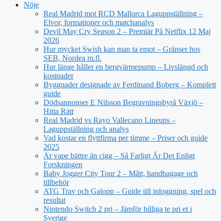
Nöje
Real Madrid mot RCD Mallorca Laguppställning –
Elvor, formationer och matchanalys
Devil May Cry Season 2 – Premiär På Netflix 12 Maj
2026
Hur mycket Swish kan man ta emot – Gränser hos
SEB, Nordea m.fl.
Hur länge håller en bergvärmepump – Livslängd och
kostnader
Byggnader designade av Ferdinand Boberg – Komplett
guide
Dödsannonser E Nilsson Begravningsbyrå Växjö –
Hitta Rätt
Real Madrid vs Rayo Vallecano Lineups –
Laguppställning och analys
Vad kostar en flyttfirma per timme – Priser och guide
2025
Är vape bättre än cigg – Så Farligt Är Det Enligt
Forskningen
Baby Jogger City Tour 2 – Mått, handbagage och
tillbehör
ATG Trav och Galopp – Guide till inloggning, spel och
resultat
Nintendo Switch 2 pri – Jämför billiga te pri et i
Sverige