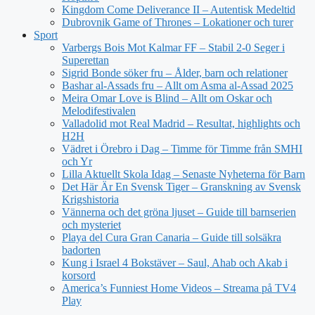
Kingdom Come Deliverance II – Autentisk Medeltid
Dubrovnik Game of Thrones – Lokationer och turer
Sport
Varbergs Bois Mot Kalmar FF – Stabil 2-0 Seger i
Superettan
Sigrid Bonde söker fru – Ålder, barn och relationer
Bashar al-Assads fru – Allt om Asma al-Assad 2025
Meira Omar Love is Blind – Allt om Oskar och
Melodifestivalen
Valladolid mot Real Madrid – Resultat, highlights och
H2H
Vädret i Örebro i Dag – Timme för Timme från SMHI
och Yr
Lilla Aktuellt Skola Idag – Senaste Nyheterna för Barn
Det Här Är En Svensk Tiger – Granskning av Svensk
Krigshistoria
Vännerna och det gröna ljuset – Guide till barnserien
och mysteriet
Playa del Cura Gran Canaria – Guide till solsäkra
badorten
Kung i Israel 4 Bokstäver – Saul, Ahab och Akab i
korsord
America’s Funniest Home Videos – Streama på TV4
Play