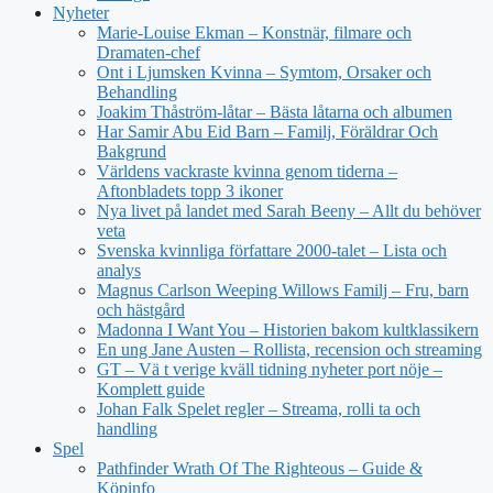
Nyheter
Marie-Louise Ekman – Konstnär, filmare och
Dramaten-chef
Ont i Ljumsken Kvinna – Symtom, Orsaker och
Behandling
Joakim Thåström-låtar – Bästa låtarna och albumen
Har Samir Abu Eid Barn – Familj, Föräldrar Och
Bakgrund
Världens vackraste kvinna genom tiderna –
Aftonbladets topp 3 ikoner
Nya livet på landet med Sarah Beeny – Allt du behöver
veta
Svenska kvinnliga författare 2000-talet – Lista och
analys
Magnus Carlson Weeping Willows Familj – Fru, barn
och hästgård
Madonna I Want You – Historien bakom kultklassikern
En ung Jane Austen – Rollista, recension och streaming
GT – Vä t verige kväll tidning nyheter port nöje –
Komplett guide
Johan Falk Spelet regler – Streama, rolli ta och
handling
Spel
Pathfinder Wrath Of The Righteous – Guide &
Köpinfo