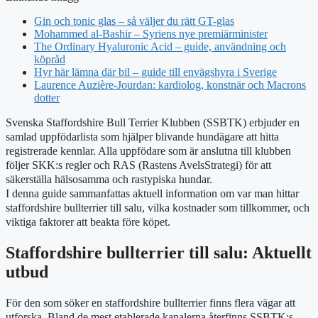
Gin och tonic glas – så väljer du rätt GT-glas
Mohammed al-Bashir – Syriens nye premiärminister
The Ordinary Hyaluronic Acid – guide, användning och
köpråd
Hyr här lämna där bil – guide till envägshyra i Sverige
Laurence Auzière-Jourdan: kardiolog, konstnär och Macrons
dotter
Svenska Staffordshire Bull Terrier Klubben (SSBTK) erbjuder en
samlad uppfödarlista som hjälper blivande hundägare att hitta
registrerade kennlar. Alla uppfödare som är anslutna till klubben
följer SKK:s regler och RAS (Rastens AvelsStrategi) för att
säkerställa hälsosamma och rastypiska hundar.
I denna guide sammanfattas aktuell information om var man hittar
staffordshire bullterrier till salu, vilka kostnader som tillkommer, och
viktiga faktorer att beakta före köpet.
Staffordshire bullterrier till salu: Aktuellt
utbud
För den som söker en staffordshire bullterrier finns flera vägar att
utforska. Bland de mest etablerade kanalerna återfinns SSBTK:s