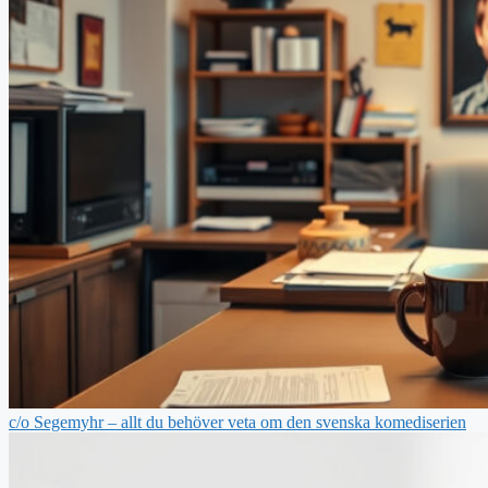
c/o Segemyhr – allt du behöver veta om den svenska komediserien