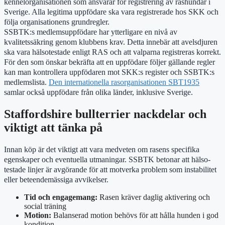
kennelorganisationen som ansvarar för registrering av rashundar i
Sverige. Alla legitima uppfödare ska vara registrerade hos SKK och
följa organisationens grundregler.
SSBTK:s medlemsuppfödare har ytterligare en nivå av
kvalitetssäkring genom klubbens krav. Detta innebär att avelsdjuren
ska vara hälsotestade enligt RAS och att valparna registreras korrekt.
För den som önskar bekräfta att en uppfödare följer gällande regler
kan man kontrollera uppfödaren mot SKK:s register och SSBTK:s
medlemslista.
Den internationella rasorganisationen SBT1935
samlar också uppfödare från olika länder, inklusive Sverige.
Staffordshire bullterrier nackdelar och
viktigt att tänka på
Innan köp är det viktigt att vara medveten om rasens specifika
egenskaper och eventuella utmaningar. SSBTK betonar att hälso-
testade linjer är avgörande för att motverka problem som instabilitet
eller beteendemässiga avvikelser.
Tid och engagemang:
Rasen kräver daglig aktivering och
social träning
Motion:
Balanserad motion behövs för att hålla hunden i god
kondition