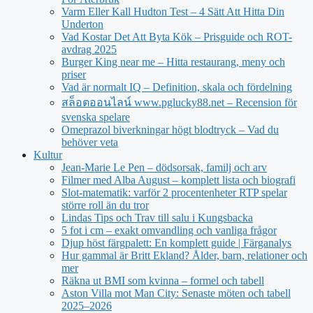
Varm Eller Kall Hudton Test – 4 Sätt Att Hitta Din
Underton
Vad Kostar Det Att Byta Kök – Prisguide och ROT-
avdrag 2025
Burger King near me – Hitta restaurang, meny och
priser
Vad är normalt IQ – Definition, skala och fördelning
สล็อตออนไลน์ www.pglucky88.net – Recension för
svenska spelare
Omeprazol biverkningar högt blodtryck – Vad du
behöver veta
Kultur
Jean‑Marie Le Pen – dödsorsak, familj och arv
Filmer med Alba August – komplett lista och biografi
Slot-matematik: varför 2 procentenheter RTP spelar
större roll än du tror
Lindas Tips och Trav till salu i Kungsbacka
5 fot i cm – exakt omvandling och vanliga frågor
Djup höst färgpalett: En komplett guide | Färganalys
Hur gammal är Britt Ekland? Ålder, barn, relationer och
mer
Räkna ut BMI som kvinna – formel och tabell
Aston Villa mot Man City: Senaste möten och tabell
2025–2026