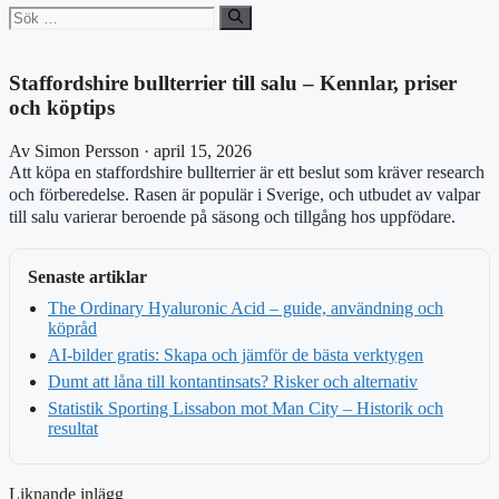
Sök
efter:
Staffordshire bullterrier till salu – Kennlar, priser
och köptips
Av Simon Persson · april 15, 2026
Att köpa en staffordshire bullterrier är ett beslut som kräver research
och förberedelse. Rasen är populär i Sverige, och utbudet av valpar
till salu varierar beroende på säsong och tillgång hos uppfödare.
Senaste artiklar
The Ordinary Hyaluronic Acid – guide, användning och
köpråd
AI-bilder gratis: Skapa och jämför de bästa verktygen
Dumt att låna till kontantinsats? Risker och alternativ
Statistik Sporting Lissabon mot Man City – Historik och
resultat
Liknande inlägg