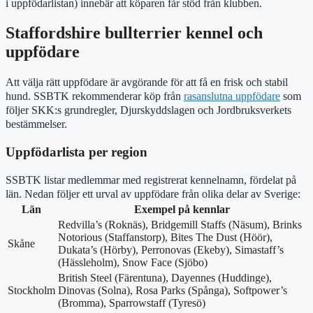
i uppfödarlistan) innebär att köparen får stöd från klubben.
Staffordshire bullterrier kennel och
uppfödare
Att välja rätt uppfödare är avgörande för att få en frisk och stabil
hund. SSBTK rekommenderar köp från
rasanslutna uppfödare
som
följer SKK:s grundregler, Djurskyddslagen och Jordbruksverkets
bestämmelser.
Uppfödarlista per region
SSBTK listar medlemmar med registrerat kennelnamn, fördelat på
län. Nedan följer ett urval av uppfödare från olika delar av Sverige:
Län
Exempel på kennlar
Redvilla’s (Roknäs), Bridgemill Staffs (Näsum), Brinks
Notorious (Staffanstorp), Bites The Dust (Höör),
Skåne
Dukata’s (Hörby), Perronovas (Ekeby), Simastaff’s
(Hässleholm), Snow Face (Sjöbo)
British Steel (Färentuna), Dayennes (Huddinge),
Stockholm
Dinovas (Solna), Rosa Parks (Spånga), Softpower’s
(Bromma), Sparrowstaff (Tyresö)