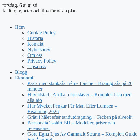
torsdag, 6 augusti
Kultur, nyheter och tips för nästa plan.
Hem
Cookie Policy
Historia
Kontakt
Nyhetsbrev
Om oss
Privacy Policy
Tipsa oss
Blogg
Ekonomi
Pasta med skinksås crème fraiche – Krämig sås på 20
minuter
Huvudstad i Afrika 6 bokstäver – Komplett lista med
alla nio
Hur Mycket Pengar Får Man Efter Lumpen –
Ersättning 2026
Grått i hålet efter tandutdragning – Tecken på alveolit
Passionata T-shirt BH – Modeller, priser och
recensioner
Göra Egna Ljus Av Gammalt Stearin – Komplett Guide
För Återbruk