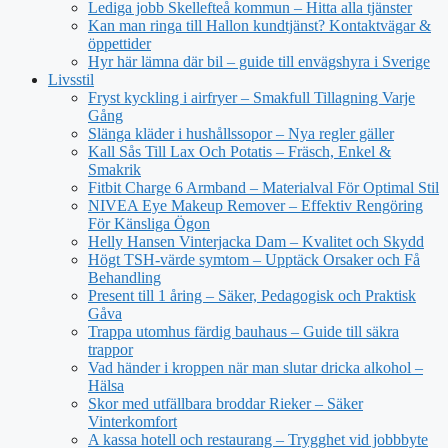
Lediga jobb Skellefteå kommun – Hitta alla tjänster
Kan man ringa till Hallon kundtjänst? Kontaktvägar &
öppettider
Hyr här lämna där bil – guide till envägshyra i Sverige
Livsstil
Fryst kyckling i airfryer – Smakfull Tillagning Varje
Gång
Slänga kläder i hushållssopor – Nya regler gäller
Kall Sås Till Lax Och Potatis – Fräsch, Enkel &
Smakrik
Fitbit Charge 6 Armband – Materialval För Optimal Stil
NIVEA Eye Makeup Remover – Effektiv Rengöring
För Känsliga Ögon
Helly Hansen Vinterjacka Dam – Kvalitet och Skydd
Högt TSH-värde symtom – Upptäck Orsaker och Få
Behandling
Present till 1 åring – Säker, Pedagogisk och Praktisk
Gåva
Trappa utomhus färdig bauhaus – Guide till säkra
trappor
Vad händer i kroppen när man slutar dricka alkohol –
Hälsa
Skor med utfällbara broddar Rieker – Säker
Vinterkomfort
A kassa hotell och restaurang – Trygghet vid jobbbyte