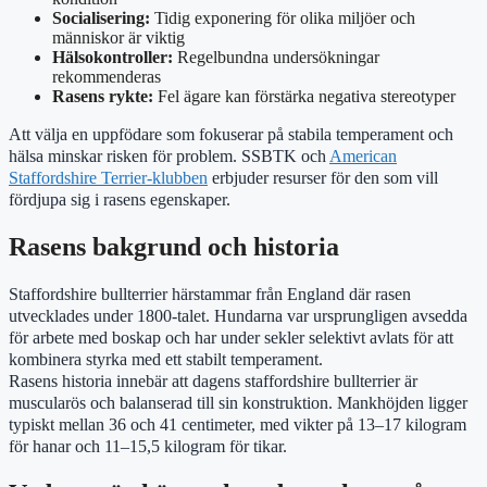
Socialisering:
Tidig exponering för olika miljöer och
människor är viktig
Hälsokontroller:
Regelbundna undersökningar
rekommenderas
Rasens rykte:
Fel ägare kan förstärka negativa stereotyper
Att välja en uppfödare som fokuserar på stabila temperament och
hälsa minskar risken för problem. SSBTK och
American
Staffordshire Terrier-klubben
erbjuder resurser för den som vill
fördjupa sig i rasens egenskaper.
Rasens bakgrund och historia
Staffordshire bullterrier härstammar från England där rasen
utvecklades under 1800-talet. Hundarna var ursprungligen avsedda
för arbete med boskap och har under sekler selektivt avlats för att
kombinera styrka med ett stabilt temperament.
Rasens historia innebär att dagens staffordshire bullterrier är
muscularös och balanserad till sin konstruktion. Mankhöjden ligger
typiskt mellan 36 och 41 centimeter, med vikter på 13–17 kilogram
för hanar och 11–15,5 kilogram för tikar.