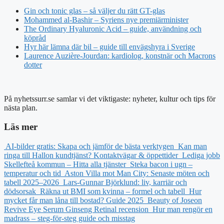
Gin och tonic glas – så väljer du rätt GT-glas
Mohammed al-Bashir – Syriens nye premiärminister
The Ordinary Hyaluronic Acid – guide, användning och
köpråd
Hyr här lämna där bil – guide till envägshyra i Sverige
Laurence Auzière-Jourdan: kardiolog, konstnär och Macrons
dotter
På nyhetssurr.se samlar vi det viktigaste: nyheter, kultur och tips för
nästa plan.
Läs mer
AI-bilder gratis: Skapa och jämför de bästa verktygen
Kan man
ringa till Hallon kundtjänst? Kontaktvägar & öppettider
Lediga jobb
Skellefteå kommun – Hitta alla tjänster
Steka bacon i ugn –
temperatur och tid
Aston Villa mot Man City: Senaste möten och
tabell 2025–2026
Lars-Gunnar Björklund: liv, karriär och
dödsorsak
Räkna ut BMI som kvinna – formel och tabell
Hur
mycket får man låna till bostad? Guide 2025
Beauty of Joseon
Revive Eye Serum Ginseng Retinal recension
Hur man rengör en
madrass – steg-för-steg guide och misstag