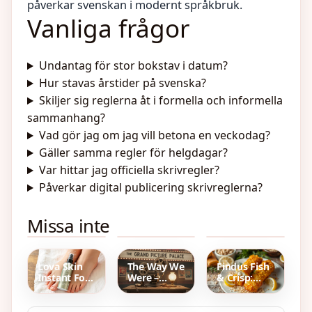
påverkar svenskan i modernt språkbruk.
Vanliga frågor
Undantag för stor bokstav i datum?
Hur stavas årstider på svenska?
Skiljer sig reglerna åt i formella och informella
sammanhang?
Vad gör jag om jag vill betona en veckodag?
Gäller samma regler för helgdagar?
Var hittar jag officiella skrivregler?
Påverkar digital publicering skrivreglerna?
Björn Borgs
Vad Kostar
Korta
Missa inte
make/maka
Det Att Byta
utbildningar
Patricia –
Kök –
distans som
äktenskap,
Prisguide
ger jobb –
barn, cancer
och ROT-
Hög
avdrag 2025
anställning
Lova Skin
The Way We
Findus Fish
Instant Foot
Were –
& Crisp:
Peeling:
Filmklassiker
Fisk,
Omedelbar
Med Känsla
ingredienser
fotpeeling
&