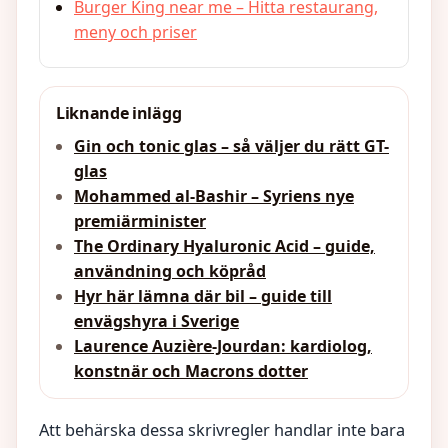
Burger King near me – Hitta restaurang,
meny och priser
Liknande inlägg
Gin och tonic glas – så väljer du rätt GT-
glas
Mohammed al-Bashir – Syriens nye
premiärminister
The Ordinary Hyaluronic Acid – guide,
användning och köpråd
Hyr här lämna där bil – guide till
envägshyra i Sverige
Laurence Auzière-Jourdan: kardiolog,
konstnär och Macrons dotter
Att behärska dessa skrivregler handlar inte bara