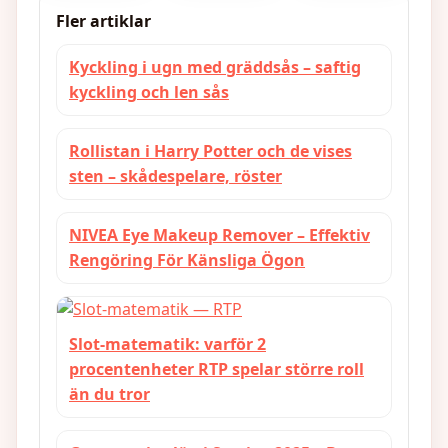
spray
recensioner
Fler artiklar
Kyckling i ugn med gräddsås – saftig
kyckling och len sås
Rollistan i Harry Potter och de vises
sten – skådespelare, röster
NIVEA Eye Makeup Remover – Effektiv
Rengöring För Känsliga Ögon
Slot-matematik: varför 2
procentenheter RTP spelar större roll
än du tror