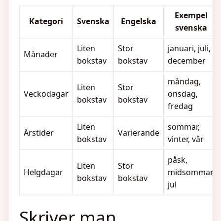
Exempel
Kategori
Svenska
Engelska
svenska
Liten
Stor
januari, juli,
Månader
bokstav
bokstav
december
måndag,
Liten
Stor
Veckodagar
onsdag,
bokstav
bokstav
fredag
Liten
sommar,
Årstider
Varierande
bokstav
vinter, vår
påsk,
Liten
Stor
Helgdagar
midsommar,
bokstav
bokstav
jul
Skriver man