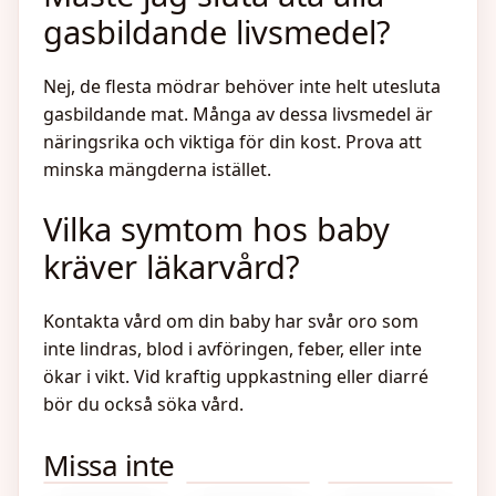
gasbildande livsmedel?
Nej, de flesta mödrar behöver inte helt utesluta
gasbildande mat. Många av dessa livsmedel är
näringsrika och viktiga för din kost. Prova att
minska mängderna istället.
Vilka symtom hos baby
kräver läkarvård?
Kontakta vård om din baby har svår oro som
inte lindras, blod i avföringen, feber, eller inte
ökar i vikt. Vid kraftig uppkastning eller diarré
bör du också söka vård.
Vart kan
Vilken
Bipolär typ
Missa inte
man se
Månad Ska
2 och ADHD
Skam i
Jag Besikta
–
Sverige?
Bilen –
Samsjuklighet,