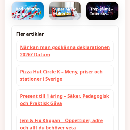
Guide till
Tidsplan
symtom
SVT Play
Och Regler
och
Röd vit grön
Super Mario
Trap (film) –
och NRK
behandling
flagga –
Maker 2 –
Intensiv
lista över
Pris,
Konsertthriller
länder och
funktioner
Med
deras
och
Karaktär
betydelse
multiplayer
Fler artiklar
När kan man godkänna deklarationen
2026? Datum
Pizza Hut Circle K – Meny, priser och
stationer i Sverige
Present till 1 åring – Säker, Pedagogisk
och Praktisk Gåva
Jem & Fix Klippan – Öppettider, adre
och allt du behöver veta