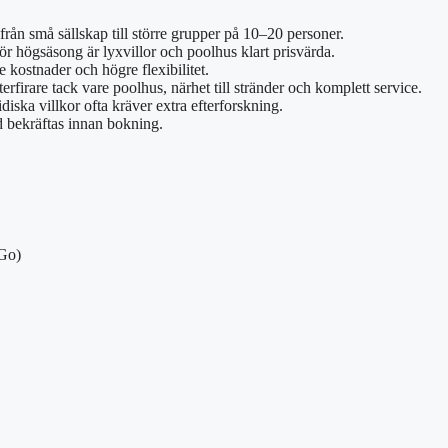
från små sällskap till större grupper på 10–20 personer.
för högsäsong är lyxvillor och poolhus klart prisvärda.
kostnader och högre flexibilitet.
irare tack vare poolhus, närhet till stränder och komplett service.
iska villkor ofta kräver extra efterforskning.
d bekräftas innan bokning.
oGo)