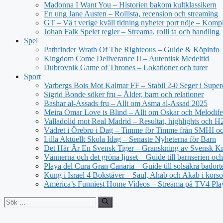
Madonna I Want You – Historien bakom kultklassikern
En ung Jane Austen – Rollista, recension och streaming
GT – Vä t verige kväll tidning nyheter port nöje – Kompl
Johan Falk Spelet regler – Streama, rolli ta och handling
Spel
Pathfinder Wrath Of The Righteous – Guide & Köpinfo
Kingdom Come Deliverance II – Autentisk Medeltid
Dubrovnik Game of Thrones – Lokationer och turer
Sport
Varbergs Bois Mot Kalmar FF – Stabil 2-0 Seger i Super
Sigrid Bonde söker fru – Ålder, barn och relationer
Bashar al-Assads fru – Allt om Asma al-Assad 2025
Meira Omar Love is Blind – Allt om Oskar och Melodife
Valladolid mot Real Madrid – Resultat, highlights och 
Vädret i Örebro i Dag – Timme för Timme från SMHI o
Lilla Aktuellt Skola Idag – Senaste Nyheterna för Barn
Det Här Är En Svensk Tiger – Granskning av Svensk Kri
Vännerna och det gröna ljuset – Guide till barnserien och
Playa del Cura Gran Canaria – Guide till solsäkra badort
Kung i Israel 4 Bokstäver – Saul, Ahab och Akab i korso
America’s Funniest Home Videos – Streama på TV4 Pla
Sök
efter: