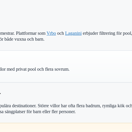
emestrar. Plattformar som
Vrbo
och
Laganini
erbjuder filtrering för pool,
 för både vuxna och barn.
llor med privat pool och flera sovrum.
r
populära destinationer. Större villor har ofta flera badrum, rymliga kök o
a sängplatser för barn eller fler personer.