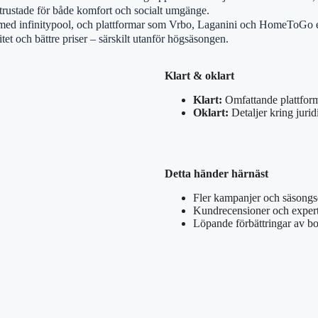
trustade för både komfort och socialt umgänge.
or med infinitypool, och plattformar som Vrbo, Laganini och HomeToGo er
tet och bättre priser – särskilt utanför högsäsongen.
Klart & oklart
Klart:
Omfattande plattforms
Oklart:
Detaljer kring juridi
Detta händer härnäst
Fler kampanjer och säsongs
Kundrecensioner och expertu
Löpande förbättringar av bo