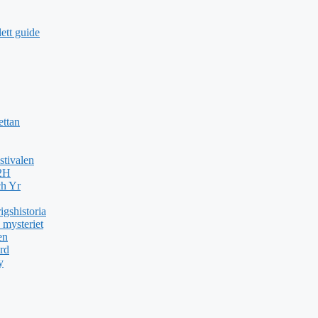
ett guide
ettan
stivalen
H2H
ch Yr
gshistoria
 mysteriet
en
rd
y