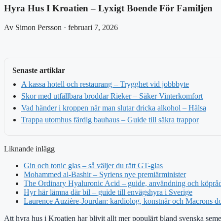
Hyra Hus I Kroatien – Lyxigt Boende För Familjen
Av Simon Persson · februari 7, 2026
Senaste artiklar
A kassa hotell och restaurang – Trygghet vid jobbbyte
Skor med utfällbara broddar Rieker – Säker Vinterkomfort
Vad händer i kroppen när man slutar dricka alkohol – Hälsa
Trappa utomhus färdig bauhaus – Guide till säkra trappor
Liknande inlägg
Gin och tonic glas – så väljer du rätt GT-glas
Mohammed al-Bashir – Syriens nye premiärminister
The Ordinary Hyaluronic Acid – guide, användning och köprå
Hyr här lämna där bil – guide till envägshyra i Sverige
Laurence Auzière-Jourdan: kardiolog, konstnär och Macrons do
Att hyra hus i Kroatien har blivit allt mer populärt bland svenska semest