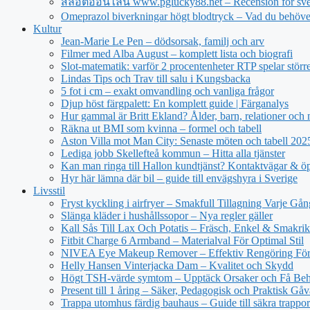
สล็อตออนไลน์ www.pglucky88.net – Recension för sve
Omeprazol biverkningar högt blodtryck – Vad du behöve
Kultur
Jean‑Marie Le Pen – dödsorsak, familj och arv
Filmer med Alba August – komplett lista och biografi
Slot-matematik: varför 2 procentenheter RTP spelar större 
Lindas Tips och Trav till salu i Kungsbacka
5 fot i cm – exakt omvandling och vanliga frågor
Djup höst färgpalett: En komplett guide | Färganalys
Hur gammal är Britt Ekland? Ålder, barn, relationer och
Räkna ut BMI som kvinna – formel och tabell
Aston Villa mot Man City: Senaste möten och tabell 20
Lediga jobb Skellefteå kommun – Hitta alla tjänster
Kan man ringa till Hallon kundtjänst? Kontaktvägar & öp
Hyr här lämna där bil – guide till envägshyra i Sverige
Livsstil
Fryst kyckling i airfryer – Smakfull Tillagning Varje Gån
Slänga kläder i hushållssopor – Nya regler gäller
Kall Sås Till Lax Och Potatis – Fräsch, Enkel & Smakrik
Fitbit Charge 6 Armband – Materialval För Optimal Stil
NIVEA Eye Makeup Remover – Effektiv Rengöring För
Helly Hansen Vinterjacka Dam – Kvalitet och Skydd
Högt TSH-värde symtom – Upptäck Orsaker och Få Beh
Present till 1 åring – Säker, Pedagogisk och Praktisk Gåv
Trappa utomhus färdig bauhaus – Guide till säkra trappor