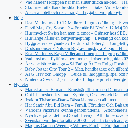
Vad händer i kroppen när man slutar dricka alkohol – Hä
Skor med utfällbara broddar Rieker – Säker Vinterkomfo
A kassa hotell och restaurang – Trygghet vid jobbbyte
Nöje
Real Madrid mot RCD Mallorca Laguppställning – Elvor
Devil May Cry Season 2 – Premiär På Netflix 12 Maj 2
Hur mycket Swish kan man ta emot – Gränser hos SEB, 
Hur länge håller en bergvärmepump – Livslängd och kos
Byggnader designade av Ferdinand Boberg – Komplett 
Dödsannonser E Nilsson Begravningsbyrå Växjö – Hitta
Real Madrid vs Rayo Vallecano Lineups – Laguppställni
Vad kostar en flyttfirma per timme – Priser och guide 20
Är vape bättre än cigg – Så Farligt Är Det Enligt Forskn
Baby Jogger City Tour 2 – Mått, handbagage och tillbeh
ATG Trav och Galopp – Guide till inloggning, spel och r
Nintendo Switch 2 pri – Jämför billiga te pri et i Sverige
Nyheter
Marie-Louise Ekman – Konstnär, filmare och Dramaten-
Ont i Ljumsken Kvinna – Symtom, Orsaker och Behandl
Joakim Thåström-låtar – Bästa låtarna och albumen
Har Samir Abu Eid Barn – Familj, Föräldrar Och Bakgr
Världens vackraste kvinna genom tiderna – Aftonbladets 
Nya livet på landet med Sarah Beeny – Allt du behöver v
Svenska kvinnliga författare 2000-talet – Lista och analy
Magnus Carlson Weeping Willows Familj – Fru, barn oc