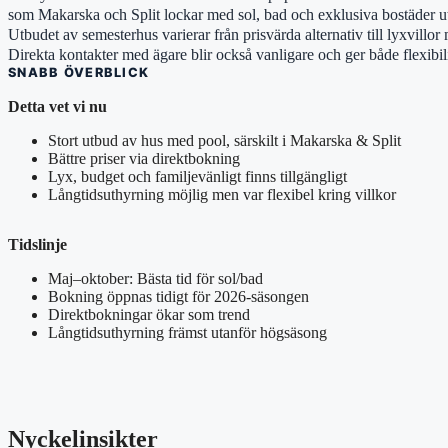
som Makarska och Split lockar med sol, bad och exklusiva bostäder u
Utbudet av semesterhus varierar från prisvärda alternativ till lyxvill
Direkta kontakter med ägare blir också vanligare och ger både flexibili
SNABB ÖVERBLICK
Detta vet vi nu
Stort utbud av hus med pool, särskilt i Makarska & Split
Bättre priser via direktbokning
Lyx, budget och familjevänligt finns tillgängligt
Långtidsuthyrning möjlig men var flexibel kring villkor
Tidslinje
Maj–oktober: Bästa tid för sol/bad
Bokning öppnas tidigt för 2026-säsongen
Direktbokningar ökar som trend
Långtidsuthyrning främst utanför högsäsong
Nyckelinsikter