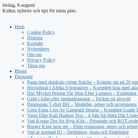
lördag, 8 augusti
Kultur, nyheter och tips för nästa plan.
Hem
Cookie Policy
Historia
Kontakt
Nyhetsbrev
Om oss
Privacy Policy
Tipsa oss
Blogg
Ekonomi
Pasta med skinksås crème fraiche – Krämig sås på 20 mi
Huvudstad i Afrika 6 bokstäver – Komplett lista med alla
Hur Mycket Pengar Får Man Efter Lumpen – Ersättning
Grått i hålet efter tandutdragning – Tecken på alveolit
Passionata T-shirt BH – Modeller, priser och recensioner
Göra Egna Ljus Av Gammalt Stearin – Komplett Guide 
Varm Eller Kall Hudton Test – 4 Sätt Att Hitta Din Unde
Vad Kostar Det Att Byta Kök – Prisguide och ROT-avd
Burger King near me – Hitta restaurang, meny och priser
Vad är normalt IQ – Definition, skala och fördelning