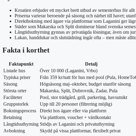
Kroatien erbjuder ett mycket brett utbud av semesterhus för allt 
Priserna varierar beroende på säsong och närhet till havet; utan
Direktbokning med ägare via plattformar som Laganini ger lägre 
Städer som Makarska och Split dominerar bland svenska semesterf
Långtidsuthyrning gynnas av privatägda lösningar, även om jurid
Lakan, handdukar och slutstädning ingår ofta – men måste allti
Fakta i korthet
Faktapunkt
Detalj
Listade hus
Över 10 000 (Laganini, Vrbo)
Typiska priser
Från 359 kr/natt för hus med pool (Pula, HomeT
Säsong
Högsäsong maj–oktober, budget utanför säsong
Största orter
Makarska, Split, Dubrovnik, Zadar, Pula
Faciliteter
Pool, stor trädgård, grill, parkering, havsutsikt
Gruppstorlek
Upp till 20 personer (filtrering möjlig)
Bokningsprocess
Direkt hos ägare eller via plattform
Betalning
Via plattform, voucher + värdkontakt
Långtidsuthyrning
Stödjs av Laganini och privatuthyrning
Avbokning
Skydd på vissa plattformar, flexibelt privat