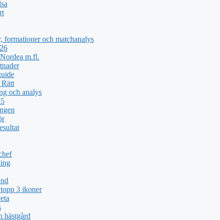
lsa
rt
, formationer och matchanalys
026
Nordea m.fl.
tnader
guide
 Rätt
ng och analys
25
ingen
ör
esultat
chef
ing
und
topp 3 ikoner
eta
s
h hästgård