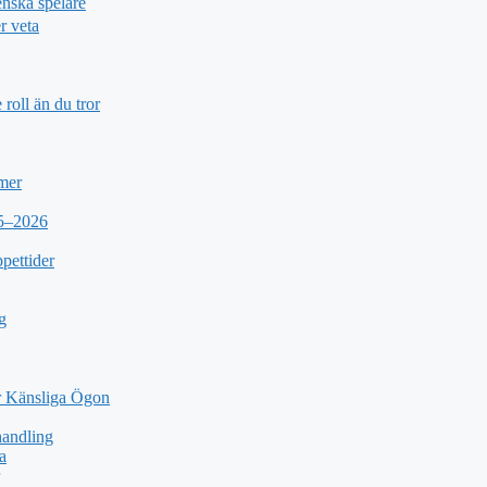
nska spelare
r veta
roll än du tror
 mer
25–2026
pettider
g
 Känsliga Ögon
andling
a