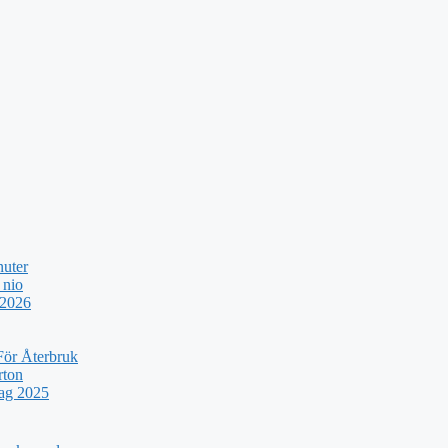
nuter
 nio
 2026
För Återbruk
rton
rag 2025