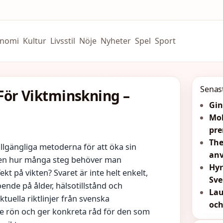
nomi
Kultur
Livsstil
Nöje
Nyheter
Spel
Sport
Senas
För Viktminskning –
Gin
Moh
pre
The
tillgängliga metoderna för att öka sin
anv
 Men hur många steg behöver man
Hyr
t på vikten? Svaret är inte helt enkelt,
Sve
de på ålder, hälsotillstånd och
Lau
uella riktlinjer från svenska
och
e rön och ger konkreta råd för den som