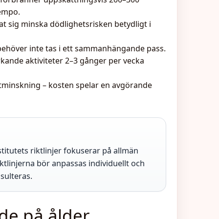
tempo.
sat sig minska dödlighetsrisken betydligt i
behöver inte tas i ett sammanhängande pass.
ande aktiviteter 2–3 gånger per vecka
tminskning – kosten spelar en avgörande
tutets riktlinjer fokuserar på allmän
ktlinjerna bör anpassas individuellt och
sulteras.
de på ålder