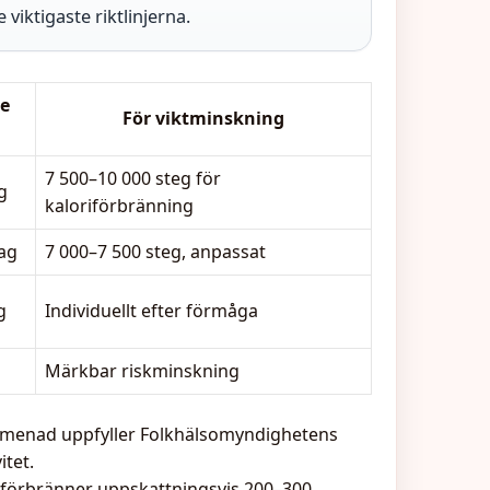
iktigaste riktlinjerna.
e
För viktminskning
7 500–10 000 steg för
g
kaloriförbränning
ag
7 000–7 500 steg, anpassat
g
Individuellt efter förmåga
Märkbar riskminskning
omenad uppfyller Folkhälsomyndighetens
itet.
 förbränner uppskattningsvis 200–300