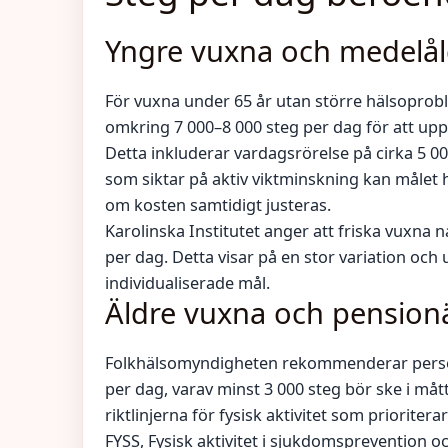
Yngre vuxna och medelål
För vuxna under 65 år utan större hälsoproble
omkring 7 000–8 000 steg per dag för att upp
Detta inkluderar vardagsrörelse på cirka 5 0
som siktar på aktiv viktminskning kan målet höj
om kosten samtidigt justeras.
Karolinska Institutet anger att friska vuxna n
per dag. Detta visar på en stor variation och
individualiserade mål.
Äldre vuxna och pension
Folkhälsomyndigheten rekommenderar person
per dag, varav minst 3 000 steg bör ske i mått
riktlinjerna för fysisk aktivitet som prioritera
FYSS, Fysisk aktivitet i sjukdomsprevention o