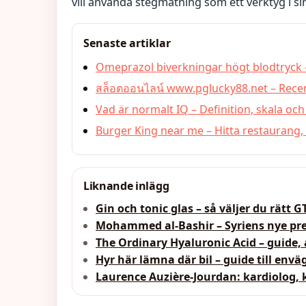
vill använda stegmätning som ett verktyg i sin
Senaste artiklar
Omeprazol biverkningar högt blodtryck 
สล็อตออนไลน์ www.pglucky88.net – Recen
Vad är normalt IQ – Definition, skala och
Burger King near me – Hitta restaurang,
Liknande inlägg
Gin och tonic glas – så väljer du rätt G
Mohammed al-Bashir – Syriens nye pr
The Ordinary Hyaluronic Acid – guide
Hyr här lämna där bil – guide till envä
Laurence Auzière-Jourdan: kardiolog,