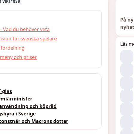
 viktresa.
På ny
nyhet
– Vad du behöver veta
sion för svenska spelare
Läs m
 fördelning
 meny och priser
T-glas
emiärminister
, användning och köpråd
gshyra i Sverige
 konstnär och Macrons dotter