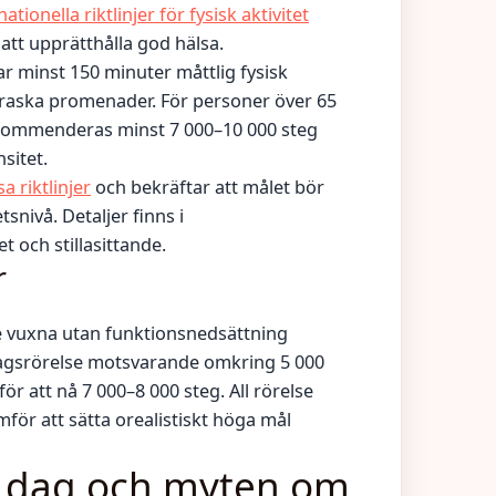
ionella riktlinjer för fysisk aktivitet
att upprätthålla god hälsa.
 minst 150 minuter måttlig fysisk
 raska promenader. För personer över 65
 rekommenderas minst 7 000–10 000 steg
sitet.
a riktlinjer
och bekräftar att målet bör
snivå. Detaljer finns i
et och stillasittande.
r
 vuxna utan funktionsnedsättning
agsrörelse motsvarande omkring 5 000
r att nå 7 000–8 000 steg. All rörelse
r att sätta orealistiskt höga mål
r dag och myten om