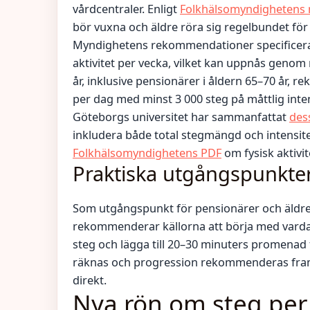
vårdcentraler. Enligt
Folkhälsomyndighetens nat
bör vuxna och äldre röra sig regelbundet för 
Myndighetens rekommendationer specificerar
aktivitet per vecka, vilket kan uppnås genom
år, inklusive pensionärer i åldern 65–70 år,
per dag med minst 3 000 steg på måttlig inten
Göteborgs universitet har sammanfattat
dess
inkludera både total stegmängd och intensitet
Folkhälsomyndighetens PDF
om fysisk aktivit
Praktiska utgångspunkte
Som utgångspunkt för pensionärer och äldre
rekommenderar källorna att börja med vard
steg och lägga till 20–30 minuters promenad fö
räknas och progression rekommenderas framfö
direkt.
Nya rön om steg pe