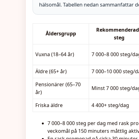
hälsomål. Tabellen nedan sammanfattar de v
Rekommenderad
Åldersgrupp
steg
Vuxna (18–64 år)
7 000–8 000 steg/da
Äldre (65+ år)
7 000–10 000 steg/d
Pensionärer (65–70
Minst 7 000 steg/da
år)
Friska äldre
4 400+ steg/dag
7 000–8 000 steg per dag med rask pr
veckomål på 150 minuters måttlig aktiv
En rask promenad på cirka 30 minuter