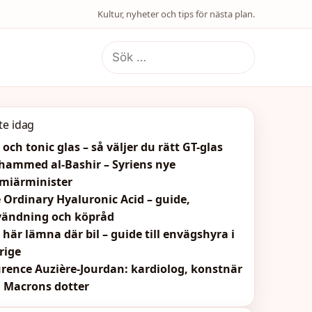
Kultur, nyheter och tips för nästa plan.
Sök
efter:
te idag
 och tonic glas – så väljer du rätt GT-glas
ammed al-Bashir – Syriens nye
miärminister
 Ordinary Hyaluronic Acid – guide,
ändning och köpråd
 här lämna där bil – guide till envägshyra i
rige
rence Auzière-Jourdan: kardiolog, konstnär
 Macrons dotter