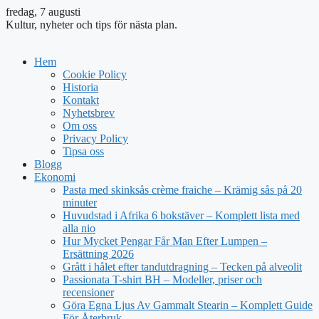
fredag, 7 augusti
Kultur, nyheter och tips för nästa plan.
Hem
Cookie Policy
Historia
Kontakt
Nyhetsbrev
Om oss
Privacy Policy
Tipsa oss
Blogg
Ekonomi
Pasta med skinksås crème fraiche – Krämig sås på 20
minuter
Huvudstad i Afrika 6 bokstäver – Komplett lista med
alla nio
Hur Mycket Pengar Får Man Efter Lumpen –
Ersättning 2026
Grått i hålet efter tandutdragning – Tecken på alveolit
Passionata T-shirt BH – Modeller, priser och
recensioner
Göra Egna Ljus Av Gammalt Stearin – Komplett Guide
För Återbruk