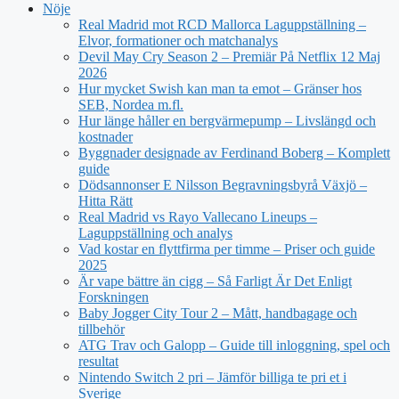
Nöje
Real Madrid mot RCD Mallorca Laguppställning –
Elvor, formationer och matchanalys
Devil May Cry Season 2 – Premiär På Netflix 12 Maj
2026
Hur mycket Swish kan man ta emot – Gränser hos
SEB, Nordea m.fl.
Hur länge håller en bergvärmepump – Livslängd och
kostnader
Byggnader designade av Ferdinand Boberg – Komplett
guide
Dödsannonser E Nilsson Begravningsbyrå Växjö –
Hitta Rätt
Real Madrid vs Rayo Vallecano Lineups –
Laguppställning och analys
Vad kostar en flyttfirma per timme – Priser och guide
2025
Är vape bättre än cigg – Så Farligt Är Det Enligt
Forskningen
Baby Jogger City Tour 2 – Mått, handbagage och
tillbehör
ATG Trav och Galopp – Guide till inloggning, spel och
resultat
Nintendo Switch 2 pri – Jämför billiga te pri et i
Sverige