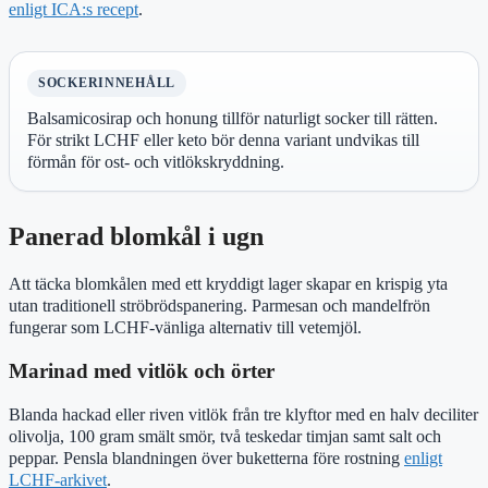
enligt ICA:s recept
.
SOCKERINNEHÅLL
Balsamicosirap och honung tillför naturligt socker till rätten.
För strikt LCHF eller keto bör denna variant undvikas till
förmån för ost- och vitlökskryddning.
Panerad blomkål i ugn
Att täcka blomkålen med ett kryddigt lager skapar en krispig yta
utan traditionell ströbrödspanering. Parmesan och mandelfrön
fungerar som LCHF-vänliga alternativ till vetemjöl.
Marinad med vitlök och örter
Blanda hackad eller riven vitlök från tre klyftor med en halv deciliter
olivolja, 100 gram smält smör, två teskedar timjan samt salt och
peppar. Pensla blandningen över buketterna före rostning
enligt
LCHF-arkivet
.