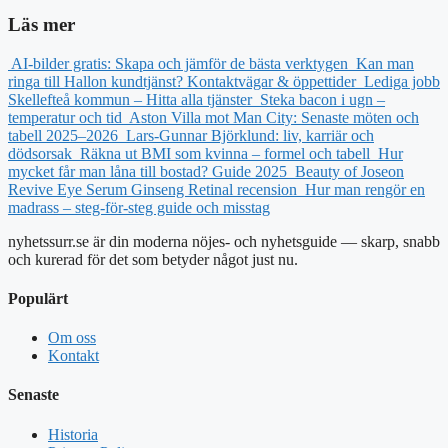
Läs mer
AI-bilder gratis: Skapa och jämför de bästa verktygen
Kan man
ringa till Hallon kundtjänst? Kontaktvägar & öppettider
Lediga jobb
Skellefteå kommun – Hitta alla tjänster
Steka bacon i ugn –
temperatur och tid
Aston Villa mot Man City: Senaste möten och
tabell 2025–2026
Lars-Gunnar Björklund: liv, karriär och
dödsorsak
Räkna ut BMI som kvinna – formel och tabell
Hur
mycket får man låna till bostad? Guide 2025
Beauty of Joseon
Revive Eye Serum Ginseng Retinal recension
Hur man rengör en
madrass – steg-för-steg guide och misstag
nyhetssurr.se är din moderna nöjes- och nyhetsguide — skarp, snabb
och kurerad för det som betyder något just nu.
Populärt
Om oss
Kontakt
Senaste
Historia