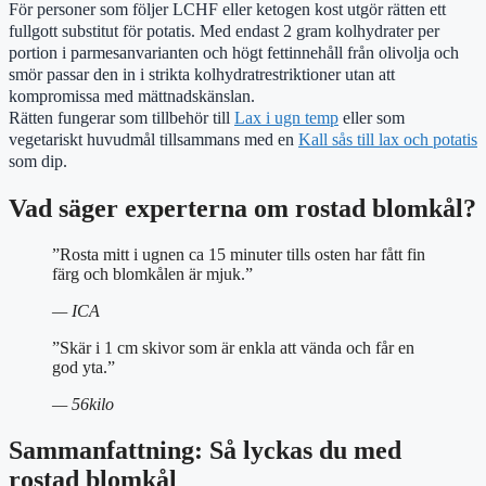
För personer som följer LCHF eller ketogen kost utgör rätten ett
fullgott substitut för potatis. Med endast 2 gram kolhydrater per
portion i parmesanvarianten och högt fettinnehåll från olivolja och
smör passar den in i strikta kolhydratrestriktioner utan att
kompromissa med mättnadskänslan.
Rätten fungerar som tillbehör till
Lax i ugn temp
eller som
vegetariskt huvudmål tillsammans med en
Kall sås till lax och potatis
som dip.
Vad säger experterna om rostad blomkål?
”Rosta mitt i ugnen ca 15 minuter tills osten har fått fin
färg och blomkålen är mjuk.”
— ICA
”Skär i 1 cm skivor som är enkla att vända och får en
god yta.”
— 56kilo
Sammanfattning: Så lyckas du med
rostad blomkål