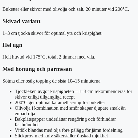
Buketter eller skivor med olivolja och salt. 20 minuter vid 200°C.
Skivad variant
1–3 cm tjocka skivor för optimal yta och krispighet.
Hel ugn
Helt huvud vid 175°C, totalt 2 timmar med vila.
Med honung och parmesan
Sötma eller ostig topping de sista 10–15 minuterna.
Tjockleken avgör krispigheten – 1–3 cm rekommenderas för
skivor enligt tillgängliga recept
200°C ger optimal karamellisering för buketter
Olivolja i kombination med smör skapar djupare smak än
enbart olja
Bakplåtspapper underlättar rengöring och förhindrar
fastbrändhet
Vitlök blandas med olja före pålägg för jämn fördelning
Stickprov med kniv säkerställer önskad mjukhet