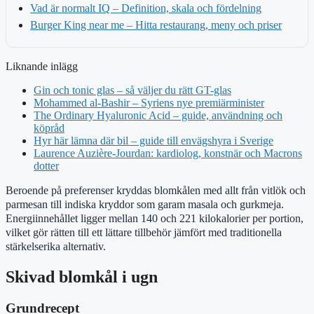
Vad är normalt IQ – Definition, skala och fördelning
Burger King near me – Hitta restaurang, meny och priser
Liknande inlägg
Gin och tonic glas – så väljer du rätt GT-glas
Mohammed al-Bashir – Syriens nye premiärminister
The Ordinary Hyaluronic Acid – guide, användning och
köpråd
Hyr här lämna där bil – guide till envägshyra i Sverige
Laurence Auzière-Jourdan: kardiolog, konstnär och Macrons
dotter
Beroende på preferenser kryddas blomkålen med allt från vitlök och
parmesan till indiska kryddor som garam masala och gurkmeja.
Energiinnehållet ligger mellan 140 och 221 kilokalorier per portion,
vilket gör rätten till ett lättare tillbehör jämfört med traditionella
stärkelserika alternativ.
Skivad blomkål i ugn
Grundrecept