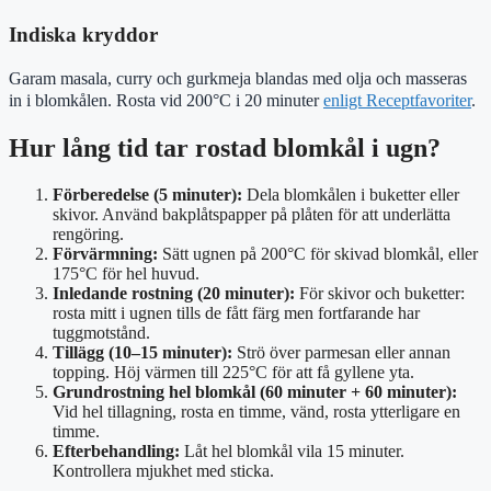
Indiska kryddor
Garam masala, curry och gurkmeja blandas med olja och masseras
in i blomkålen. Rosta vid 200°C i 20 minuter
enligt Receptfavoriter
.
Hur lång tid tar rostad blomkål i ugn?
Förberedelse (5 minuter):
Dela blomkålen i buketter eller
skivor. Använd bakplåtspapper på plåten för att underlätta
rengöring.
Förvärmning:
Sätt ugnen på 200°C för skivad blomkål, eller
175°C för hel huvud.
Inledande rostning (20 minuter):
För skivor och buketter:
rosta mitt i ugnen tills de fått färg men fortfarande har
tuggmotstånd.
Tillägg (10–15 minuter):
Strö över parmesan eller annan
topping. Höj värmen till 225°C för att få gyllene yta.
Grundrostning hel blomkål (60 minuter + 60 minuter):
Vid hel tillagning, rosta en timme, vänd, rosta ytterligare en
timme.
Efterbehandling:
Låt hel blomkål vila 15 minuter.
Kontrollera mjukhet med sticka.