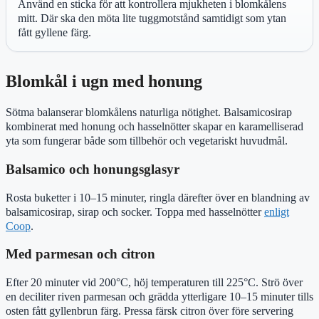
Använd en sticka för att kontrollera mjukheten i blomkålens
mitt. Där ska den möta lite tuggmotstånd samtidigt som ytan
fått gyllene färg.
Blomkål i ugn med honung
Sötma balanserar blomkålens naturliga nötighet. Balsamicosirap
kombinerat med honung och hasselnötter skapar en karamelliserad
yta som fungerar både som tillbehör och vegetariskt huvudmål.
Balsamico och honungsglasyr
Rosta buketter i 10–15 minuter, ringla därefter över en blandning av
balsamicosirap, sirap och socker. Toppa med hasselnötter
enligt
Coop
.
Med parmesan och citron
Efter 20 minuter vid 200°C, höj temperaturen till 225°C. Strö över
en deciliter riven parmesan och grädda ytterligare 10–15 minuter tills
osten fått gyllenbrun färg. Pressa färsk citron över före servering