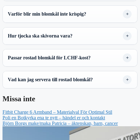
Varför blir min blomkål inte krispig?
Hur tjocka ska skivorna vara?
Passar rostad blomkål för LCHF-kost?
Vad kan jag servera till rostad blomkål?
Missa inte
Fitbit Charge 6 Armband – Materialval För Optimal Stil
Poli en Botkyrka ena te nytt – händel er och kontakt
Björn Borgs make/maka Patricia – äktenskap, barn, cancer