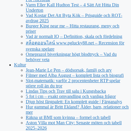
Varm Eller Kall Hudton Test – 4 Sätt Att Hitta Din
Underton
Vad Kostar Det Att Byta Kök – Prisguide och ROT-
avdrag 2025
Burger King near me – Hitta restaurang, meny och
priser
Vad är normalt IQ – Definition, skala och fördelning
สล็อตออนไลน์ www.pglucky88.net – Recension för
svenska spelare
Omeprazol biverkningar högt blodtryck – Vad du
behöver veta
Kultur
Jean‑Marie Le Pen – dödsorsak, familj och arv
Filmer med Alba August – komplett lista och biografi
Slot-matematik: varför 2 procentenheter RTP spelar
större roll än du tror
Lindas Tips och Trav till salu i Kungsbacka
5 fot i cm – exakt omvandling och vanliga frågor
Djup höst färgpalett: En komplett guide | Färganalys
Hur gammal är Britt Ekland? Ålder, barn, relationer och
mer
Räkna ut BMI som kvinna – formel och tabell
Aston Villa mot Man City: Senaste möten och tabell
2025–2026