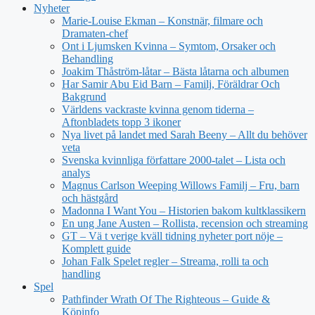
Nyheter
Marie-Louise Ekman – Konstnär, filmare och
Dramaten-chef
Ont i Ljumsken Kvinna – Symtom, Orsaker och
Behandling
Joakim Thåström-låtar – Bästa låtarna och albumen
Har Samir Abu Eid Barn – Familj, Föräldrar Och
Bakgrund
Världens vackraste kvinna genom tiderna –
Aftonbladets topp 3 ikoner
Nya livet på landet med Sarah Beeny – Allt du behöver
veta
Svenska kvinnliga författare 2000-talet – Lista och
analys
Magnus Carlson Weeping Willows Familj – Fru, barn
och hästgård
Madonna I Want You – Historien bakom kultklassikern
En ung Jane Austen – Rollista, recension och streaming
GT – Vä t verige kväll tidning nyheter port nöje –
Komplett guide
Johan Falk Spelet regler – Streama, rolli ta och
handling
Spel
Pathfinder Wrath Of The Righteous – Guide &
Köpinfo