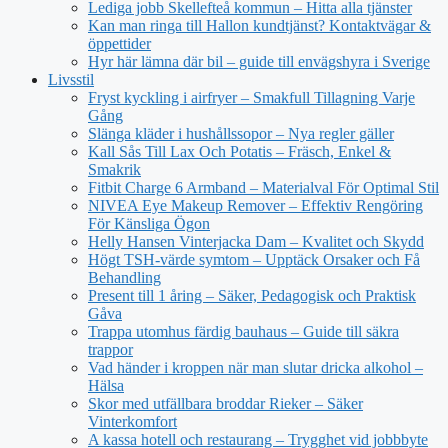
Lediga jobb Skellefteå kommun – Hitta alla tjänster
Kan man ringa till Hallon kundtjänst? Kontaktvägar &
öppettider
Hyr här lämna där bil – guide till envägshyra i Sverige
Livsstil
Fryst kyckling i airfryer – Smakfull Tillagning Varje
Gång
Slänga kläder i hushållssopor – Nya regler gäller
Kall Sås Till Lax Och Potatis – Fräsch, Enkel &
Smakrik
Fitbit Charge 6 Armband – Materialval För Optimal Stil
NIVEA Eye Makeup Remover – Effektiv Rengöring
För Känsliga Ögon
Helly Hansen Vinterjacka Dam – Kvalitet och Skydd
Högt TSH-värde symtom – Upptäck Orsaker och Få
Behandling
Present till 1 åring – Säker, Pedagogisk och Praktisk
Gåva
Trappa utomhus färdig bauhaus – Guide till säkra
trappor
Vad händer i kroppen när man slutar dricka alkohol –
Hälsa
Skor med utfällbara broddar Rieker – Säker
Vinterkomfort
A kassa hotell och restaurang – Trygghet vid jobbbyte