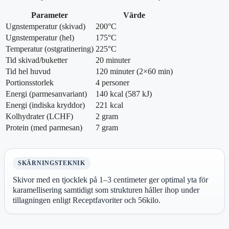
Parameter
Värde
Ugnstemperatur (skivad)
200°C
Ugnstemperatur (hel)
175°C
Temperatur (ostgratinering)
225°C
Tid skivad/buketter
20 minuter
Tid hel huvud
120 minuter (2×60 min)
Portionsstorlek
4 personer
Energi (parmesanvariant)
140 kcal (587 kJ)
Energi (indiska kryddor)
221 kcal
Kolhydrater (LCHF)
2 gram
Protein (med parmesan)
7 gram
SKÄRNINGSTEKNIK
Skivor med en tjocklek på 1–3 centimeter ger optimal yta för
karamellisering samtidigt som strukturen håller ihop under
tillagningen enligt Receptfavoriter och 56kilo.