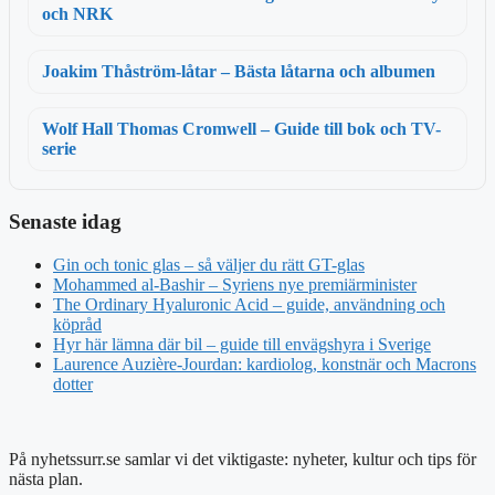
och NRK
Joakim Thåström-låtar – Bästa låtarna och albumen
Wolf Hall Thomas Cromwell – Guide till bok och TV-
serie
Senaste idag
Gin och tonic glas – så väljer du rätt GT-glas
Mohammed al-Bashir – Syriens nye premiärminister
The Ordinary Hyaluronic Acid – guide, användning och
köpråd
Hyr här lämna där bil – guide till envägshyra i Sverige
Laurence Auzière-Jourdan: kardiolog, konstnär och Macrons
dotter
På nyhetssurr.se samlar vi det viktigaste: nyheter, kultur och tips för
nästa plan.