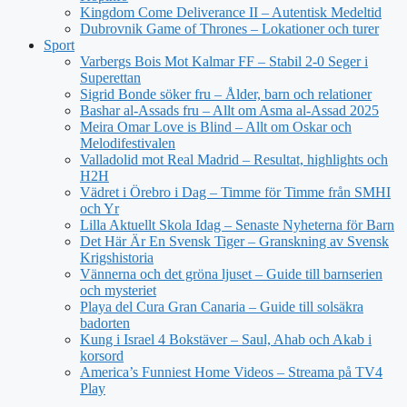
Kingdom Come Deliverance II – Autentisk Medeltid
Dubrovnik Game of Thrones – Lokationer och turer
Sport
Varbergs Bois Mot Kalmar FF – Stabil 2-0 Seger i
Superettan
Sigrid Bonde söker fru – Ålder, barn och relationer
Bashar al-Assads fru – Allt om Asma al-Assad 2025
Meira Omar Love is Blind – Allt om Oskar och
Melodifestivalen
Valladolid mot Real Madrid – Resultat, highlights och
H2H
Vädret i Örebro i Dag – Timme för Timme från SMHI
och Yr
Lilla Aktuellt Skola Idag – Senaste Nyheterna för Barn
Det Här Är En Svensk Tiger – Granskning av Svensk
Krigshistoria
Vännerna och det gröna ljuset – Guide till barnserien
och mysteriet
Playa del Cura Gran Canaria – Guide till solsäkra
badorten
Kung i Israel 4 Bokstäver – Saul, Ahab och Akab i
korsord
America’s Funniest Home Videos – Streama på TV4
Play