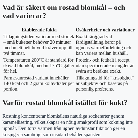
Vad är säkert om rostad blomkål – och
vad varierar?
Etablerade fakta
Osäkerheter och variationer
Tillagningstiden varierar med storlek
Exakt färggrad vid
– små buketter behöver 20 minuter
färdigställning beror på
medan ett helt huvud kräver upp till
ugnens värmefördelning och
två timmar.
kan variera mellan hushåll.
Temperaturen 200°C är standard för
Protein- och fetthalt i recept
skivad blomkål, medan 175°C gäller
utan specificerade mängder är
för hel.
svåra att beräkna exakt.
Parmesanrostad variant innehåller
Tillagningstid för ”krispighet”
140 kcal och 2 gram kolhydrater per
är subjektiv och baseras på
portion.
personlig preferens.
Varför rostad blomkål istället för kokt?
Rostning koncentrerar blomkålens naturliga sockerarter genom
karamellisering, vilket skapar en nötig smakprofil som kokning inte
uppnår. Den torra värmen från ugnen avdunstar fukt och ger en
krispig yta samtidigt som insidan behåller spänsten.